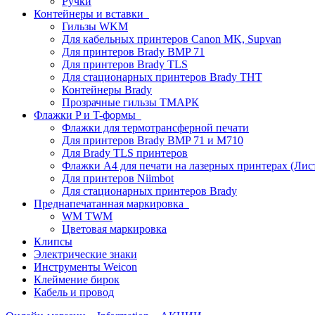
Ручки
Контейнеры и вставки
Гильзы WKM
Для кабельных принтеров Canon MK, Supvan
Для принтеров Brady BMP 71
Для принтеров Brady TLS
Для стационарных принтеров Brady THT
Контейнеры Brady
Прозрачные гильзы ТМАРК
Флажки P и T-формы
Флажки для термотрансферной печати
Для принтеров Brady BMP 71 и M710
Для Brady TLS принтеров
Флажки A4 для печати на лазерных принтерах (Ли
Для принтеров Niimbot
Для стационарных принтеров Brady
Преднапечатанная маркировка
WM TWM
Цветовая маркировка
Клипсы
Электрические знаки
Инструменты Weicon
Клеймение бирок
Кабель и провод