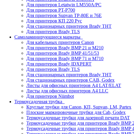
Для принтеров Letatwin LM550A/PC
Для принтеров PT-P700
Для принтеров Supvan TP-80E и 76E
Для принтеров КП 220 Рус
Для стационарных принтеров Brady THT
Для принтеров Brady TLS
Самоламинирующиеся маркеры
Для кабельных принтеров Canon
Для принтеров Brady BMP 21 и M210
Для принтеров Brady BMP 41/51/53
Для принтеров Brady BMP 71 и M710
Для принтеров Brady IDXPERT
Для принтеров Brady TLS
Для стационарных принтеров Brady THT
Для стационарных принтеров CAB, Godex
Листы для офисных принтеров А4 LAT/ELAT
Листы для офисных принтеров А4 LLC
Для принтеров Niimbot
Термоусадочная трубка
Круглые трубки для Canon, КП, Supvan, LM, Partex
Плоские маркировочные трубки для Cab, Godex
Термоусадочные трубки для лазерной печати DAT
Термоусадочные трубки для принтеров Brady BMP 2
Термоусадочные трубки для принтеров Brady BMP 4
Термоусадочные трубки для принтеров Brady BMP 