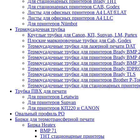
Для стационарных принтеров Brady THT
Для стационарных принтеров CAB, Godex
Листы для офисных принтеров А4 LAT/ELAT
Листы для офисных принтеров А4 LLC
Для принтеров Niimbot
Термоусадочная трубка
Круглые трубки для Canon, КП, Supvan, LM, Partex
Плоские маркировочные трубки для Cab, Godex
Термоусадочные трубки для лазерной печати DAT
Термоусадочные трубки для принтеров Brady BMP 2
Термоусадочные трубки для принтеров Brady BMP 4
Термоусадочные трубки для принтеров Brady BMP 
Термоусадочные трубки для принтеров Brady IDPR
Термоусадочные трубки для принтеров Brady TLS
Термоусадочные трубки для принтеров Brother P-To
Термоусадочные трубки для стационарных принтер
Трубка ПВХ для печати
Для принтеров Letatwin
Для принтеров Supvan
Для принтеров КП220 и CANON
Овальный профиль PO
Бирки для термотрансферной печати
Бирка Heatex
BMP 71
THT стационарные принтеры