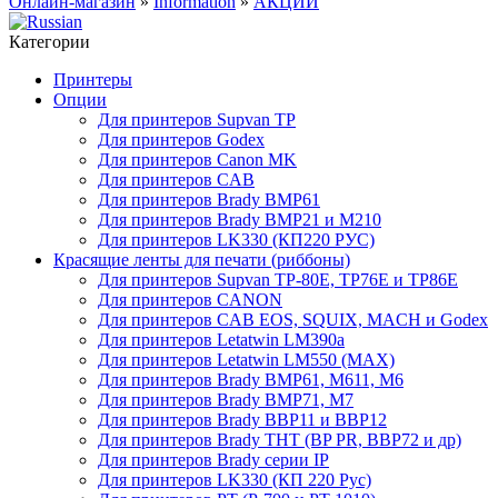
Онлайн-магазин
»
Information
»
АКЦИИ
Категории
Принтеры
Опции
Для принтеров Supvan TP
Для принтеров Godex
Для принтеров Canon MK
Для принтеров CAB
Для принтеров Brady BMP61
Для принтеров Brady BMP21 и M210
Для принтеров LK330 (КП220 РУС)
Красящие ленты для печати (риббоны)
Для принтеров Supvan TP-80E, TP76E и TP86E
Для принтеров CANON
Для принтеров CAB EOS, SQUIX, MACH и Godex
Для принтеров Letatwin LM390a
Для принтеров Letatwin LM550 (MAX)
Для принтеров Brady BMP61, M611, M6
Для принтеров Brady BMP71, M7
Для принтеров Brady BBP11 и BBP12
Для принтеров Brady THT (BP PR, BBP72 и др)
Для принтеров Brady серии IP
Для принтеров LK330 (КП 220 Рус)