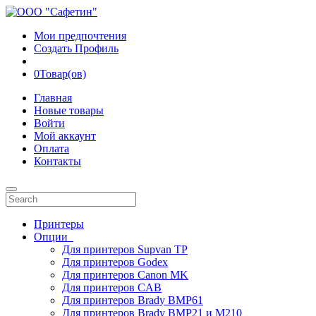
Мои предпочтения
Создать Профиль
0
Товар(ов)
Главная
Новые товары
Войти
Мой аккаунт
Оплата
Контакты
Принтеры
Опции
Для принтеров Supvan TP
Для принтеров Godex
Для принтеров Canon MK
Для принтеров CAB
Для принтеров Brady BMP61
Для принтеров Brady BMP21 и M210