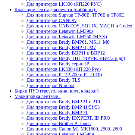
Для принтеров LK330 (КП220 РУС)
Красящие ленты для печати (риббоны)
Для принтеров Supvan TP-80E, TP76E и TP86E
Для принтеров CANON
Для принтеров CAB EOS, SQUIX, MACH и Godex
Для принтеров Letatwin LM390a
Для принтеров Letatwin LM550 (MAX)
Для принтеров Brady BMP61, M611, M6
Для принтеров Brady BMP71, M7
Для принтеров Brady BBP11 и BBP12
Для принтеров Brady THT (BP PR, BBP72 и др)
Для принтеров Brady серии IP
Для принтеров LK330 (КП 220 Рус)
Для принтеров PT (P-700 и PT-1010)
Для принтеров Brady TLS
Для принтеров Niimbot
Бирки ПУЭ (треугольник, круг, квадрат)
Маркировка лентами
Для принтеров Brady BMP 21 и 210
Для принтеров Brady BMP 41/51/53
Для принтеров Brady BMP 71
Для принтеров Brady IDXPERT, ID PRO
Для принтеров Brother P-Touch
Для принтеров Canon M1 MK1500, 2500, 2600
Для принтеров Letatwin LM390A