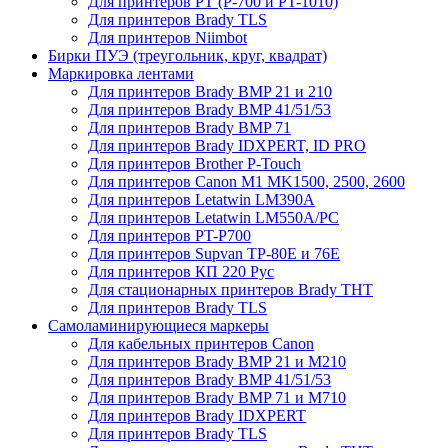
Для принтеров PT (P-700 и PT-1010)
Для принтеров Brady TLS
Для принтеров Niimbot
Бирки ПУЭ (треугольник, круг, квадрат)
Маркировка лентами
Для принтеров Brady BMP 21 и 210
Для принтеров Brady BMP 41/51/53
Для принтеров Brady BMP 71
Для принтеров Brady IDXPERT, ID PRO
Для принтеров Brother P-Touch
Для принтеров Canon M1 MK1500, 2500, 2600
Для принтеров Letatwin LM390A
Для принтеров Letatwin LM550A/PC
Для принтеров PT-P700
Для принтеров Supvan TP-80E и 76E
Для принтеров КП 220 Рус
Для стационарных принтеров Brady THT
Для принтеров Brady TLS
Самоламинирующиеся маркеры
Для кабельных принтеров Canon
Для принтеров Brady BMP 21 и M210
Для принтеров Brady BMP 41/51/53
Для принтеров Brady BMP 71 и M710
Для принтеров Brady IDXPERT
Для принтеров Brady TLS