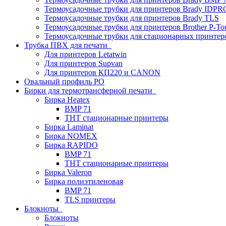
Термоусадочные трубки для принтеров Brady IDPR
Термоусадочные трубки для принтеров Brady TLS
Термоусадочные трубки для принтеров Brother P-To
Термоусадочные трубки для стационарных принтер
Трубка ПВХ для печати
Для принтеров Letatwin
Для принтеров Supvan
Для принтеров КП220 и CANON
Овальный профиль PO
Бирки для термотрансферной печати
Бирка Heatex
BMP 71
THT стационарные принтеры
Бирка Laminat
Бирка NOMEX
Бирка RAPIDO
BMP 71
THT стационарные принтеры
Бирка Valeron
Бирка полиэтиленовая
BMP 71
TLS принтеры
Блокноты
Блокноты