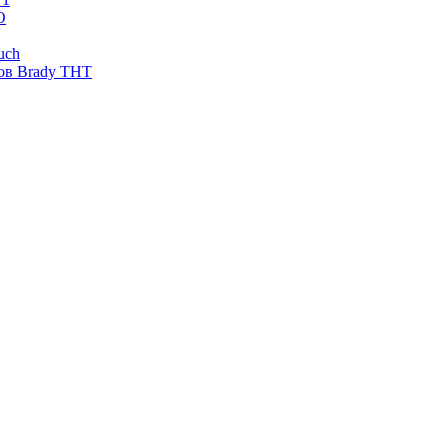
O
uch
ов Brady THT