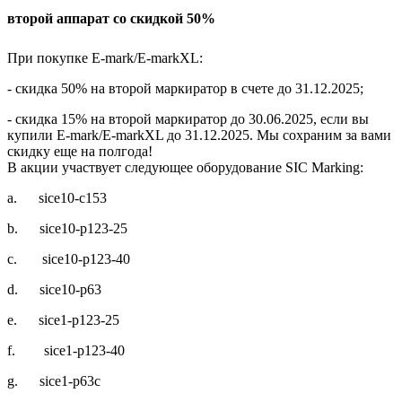
второй аппарат со скидкой 50%
При покупке E-mark/E-markXL:
- скидка 50% на второй маркиратор в счете до 31.12.2025;
- скидка 15% на второй маркиратор до 30.06.2025, если вы
купили
E-mark/E-markXL
до 31.12.2025. Мы сохраним за вами
скидку еще на полгода!
В акции участвует следующее оборудование
SIC
Marking
:
a.
sice10-c153
b.
sice10-p123-25
c.
sice10-p123-40
d.
sice10-p63
e.
sice1-p123-25
f.
sice1-p123-40
g.
sice1-p63c