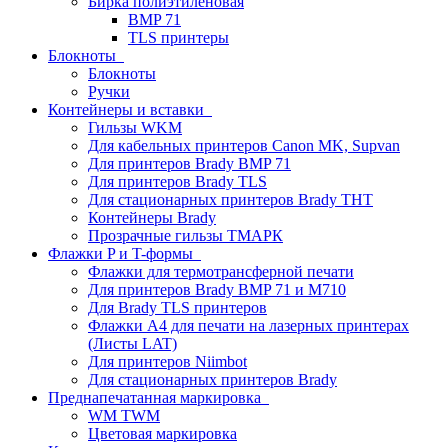
Бирка полиэтиленовая
BMP 71
TLS принтеры
Блокноты
Блокноты
Ручки
Контейнеры и вставки
Гильзы WKM
Для кабельных принтеров Canon MK, Supvan
Для принтеров Brady BMP 71
Для принтеров Brady TLS
Для стационарных принтеров Brady THT
Контейнеры Brady
Прозрачные гильзы ТМАРК
Флажки P и T-формы
Флажки для термотрансферной печати
Для принтеров Brady BMP 71 и M710
Для Brady TLS принтеров
Флажки A4 для печати на лазерных принтерах
(Листы LAT)
Для принтеров Niimbot
Для стационарных принтеров Brady
Преднапечатанная маркировка
WM TWM
Цветовая маркировка