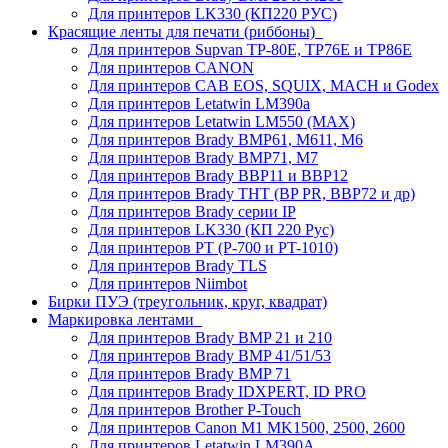
Для принтеров LK330 (КП220 РУС)
Красящие ленты для печати (риббоны)
Для принтеров Supvan TP-80E, TP76E и TP86E
Для принтеров CANON
Для принтеров CAB EOS, SQUIX, MACH и Godex
Для принтеров Letatwin LM390a
Для принтеров Letatwin LM550 (MAX)
Для принтеров Brady BMP61, M611, M6
Для принтеров Brady BMP71, M7
Для принтеров Brady BBP11 и BBP12
Для принтеров Brady THT (BP PR, BBP72 и др)
Для принтеров Brady серии IP
Для принтеров LK330 (КП 220 Рус)
Для принтеров PT (P-700 и PT-1010)
Для принтеров Brady TLS
Для принтеров Niimbot
Бирки ПУЭ (треугольник, круг, квадрат)
Маркировка лентами
Для принтеров Brady BMP 21 и 210
Для принтеров Brady BMP 41/51/53
Для принтеров Brady BMP 71
Для принтеров Brady IDXPERT, ID PRO
Для принтеров Brother P-Touch
Для принтеров Canon M1 MK1500, 2500, 2600
Для принтеров Letatwin LM390A