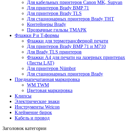
Для кабельных принтеров Canon MK, Supvan
Для принтеров Brady BMP 71
Для принтеров Brady TLS
Для стационарных принтеров Brady THT
Контейнеры Brady
Прозрачные гильзы ТМАРК
Флажки P и T-формы
Флажки для термотрансферной печати
Для принтеров Brady BMP 71 и M710
Для Brady TLS принтеров
Флажки A4 для печати на лазерных принтерах
(Листы LAT)
Для принтеров Niimbot
Для стационарных принтеров Brady
Преднапечатанная маркировка
WM TWM
Цветовая маркировка
Клипсы
Электрические знаки
Инструменты Weicon
Клеймение бирок
Кабель и провод
Заголовок категории