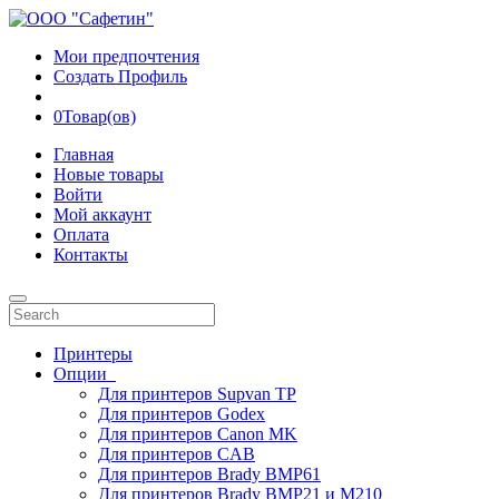
Мои предпочтения
Создать Профиль
0
Товар(ов)
Главная
Новые товары
Войти
Мой аккаунт
Оплата
Контакты
Принтеры
Опции
Для принтеров Supvan TP
Для принтеров Godex
Для принтеров Canon MK
Для принтеров CAB
Для принтеров Brady BMP61
Для принтеров Brady BMP21 и M210