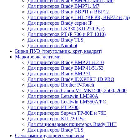
Для принтеров Brady BMP61, M611, M6
Для принтеров Brady BMP71, M7
Для принтеров Brady BBP11 и BBP12
Для принтеров Brady THT (BP PR, BBP72 и др)
Для принтеров Brady серии IP
Для принтеров LK330 (КП 220 Рус)
Для принтеров PT (P-700 и PT-1010)
Для принтеров Brady TLS
Для принтеров Niimbot
Бирки ПУЭ (треугольник, круг, квадрат)
Маркировка лентами
Для принтеров Brady BMP 21 и 210
Для принтеров Brady BMP 41/51/53
Для принтеров Brady BMP 71
Для принтеров Brady IDXPERT, ID PRO
Для принтеров Brother P-Touch
Для принтеров Canon M1 MK1500, 2500, 2600
Для принтеров Letatwin LM390A
Для принтеров Letatwin LM550A/PC
Для принтеров PT-P700
Для принтеров Supvan TP-80E и 76E
Для принтеров КП 220 Рус
Для стационарных принтеров Brady THT
Для принтеров Brady TLS
Самоламинирующиеся маркеры