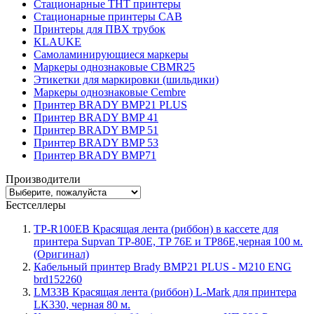
Стационарные THT принтеры
Стационарные принтеры CAB
Принтеры для ПВХ трубок
KLAUKE
Самоламинирующиеся маркеры
Маркеры однознаковые CBMR25
Этикетки для маркировки (шильдики)
Маркеры однознаковые Cembre
Принтер BRADY BMP21 PLUS
Принтер BRADY BMP 41
Принтер BRADY BMP 51
Принтер BRADY BMP 53
Принтер BRADY BMP71
Производители
Бестселлеры
TP-R100EB Красящая лента (риббон) в кассете для
принтера Supvan TP-80E, TP 76E и TP86E,черная 100 м.
(Оригинал)
Кабельный принтер Brady BMP21 PLUS - M210 ENG
brd152260
LM33B Красящая лента (риббон) L-Mark для принтера
LK330, черная 80 м.