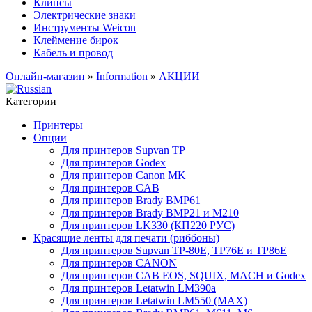
Клипсы
Электрические знаки
Инструменты Weicon
Клеймение бирок
Кабель и провод
Онлайн-магазин
»
Information
»
АКЦИИ
Категории
Принтеры
Опции
Для принтеров Supvan TP
Для принтеров Godex
Для принтеров Canon MK
Для принтеров CAB
Для принтеров Brady BMP61
Для принтеров Brady BMP21 и M210
Для принтеров LK330 (КП220 РУС)
Красящие ленты для печати (риббоны)
Для принтеров Supvan TP-80E, TP76E и TP86E
Для принтеров CANON
Для принтеров CAB EOS, SQUIX, MACH и Godex
Для принтеров Letatwin LM390a
Для принтеров Letatwin LM550 (MAX)