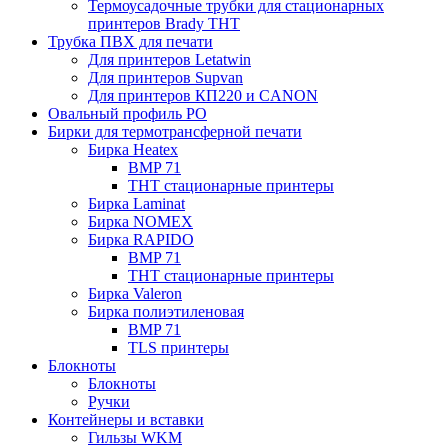
Термоусадочные трубки для стационарных
принтеров Brady THT
Трубка ПВХ для печати
Для принтеров Letatwin
Для принтеров Supvan
Для принтеров КП220 и CANON
Овальный профиль PO
Бирки для термотрансферной печати
Бирка Heatex
BMP 71
THT стационарные принтеры
Бирка Laminat
Бирка NOMEX
Бирка RAPIDO
BMP 71
THT стационарные принтеры
Бирка Valeron
Бирка полиэтиленовая
BMP 71
TLS принтеры
Блокноты
Блокноты
Ручки
Контейнеры и вставки
Гильзы WKM