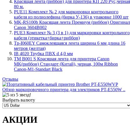
Красящая лента (риббон) для принтера КП 220 Рус,черная
80 м.
PUE11 Комплект № 2 для маркировки контрольного
кабеля из полиолефина (бирка У-136) в упаковке 1000 шт
MK-RS100b Красящая лента Премиум (риббон) Оригинал
Canon 3604B002
PUE3 Комплект № 3 (3 в 1) для маркировки контрольного
кабеля (этикетка+бирка+риббон)
Tp-I060EY Самоклеящаяся лента ширина 6 мм длина 16
метров (желтая)
IB 4020 Трубка ПВХ d 4,0 мм
TM B001 S Красящая лента для принтера Canon
MK(риббон) Стандарт (Китай), черная, 100м Ribbon
Canon-M1-Standart Black
Отзывы
Обзор маркировочного принтера для электриков PT-E550W ..
Выбрать валюту
АКЦИИ