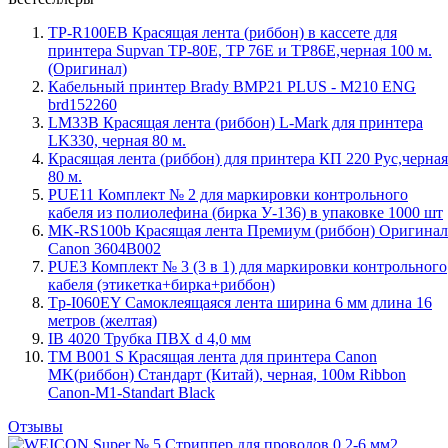
TP-R100EB Красящая лента (риббон) в кассете для
принтера Supvan TP-80E, TP 76E и TP86E,черная 100 м.
(Оригинал)
Кабельный принтер Brady BMP21 PLUS - M210 ENG
brd152260
LM33B Красящая лента (риббон) L-Mark для принтера
LK330, черная 80 м.
Красящая лента (риббон) для принтера КП 220 Рус,черная
80 м.
PUE11 Комплект № 2 для маркировки контрольного
кабеля из полиолефина (бирка У-136) в упаковке 1000 шт
MK-RS100b Красящая лента Премиум (риббон) Оригинал
Canon 3604B002
PUE3 Комплект № 3 (3 в 1) для маркировки контрольного
кабеля (этикетка+бирка+риббон)
Tp-I060EY Самоклеящаяся лента ширина 6 мм длина 16
метров (желтая)
IB 4020 Трубка ПВХ d 4,0 мм
TM B001 S Красящая лента для принтера Canon
MK(риббон) Стандарт (Китай), черная, 100м Ribbon
Canon-M1-Standart Black
Отзывы