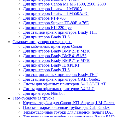
Для принтеров Canon M1 MK1500, 2500, 2600
Для принтеров Letatwin LM390A
Для принтеров Letatwin LM550A/PC
Для принтеров PT-P700
Для принтеров Supvan TP-80E и 76E
Для принтеров КП 220 Рус
Для стационарных принтеров Brady THT
Для принтеров Brady TLS
Самоламинирующиеся маркеры
Для кабельных принтеров Canon
Для принтеров Brady BMP 21 и M210
Для принтеров Brady BMP 41/51/53
Для принтеров Brady BMP 71 и M710
Для принтеров Brady IDXPERT
Для принтеров Brady TLS
Для стационарных принтеров Brady THT
Для стационарных принтеров CAB, Godex
Листы для офисных принтеров А4 LAT/ELAT
Листы для офисных принтеров А4 LLC
Для принтеров Niimbot
Термоусадочная трубка
Круглые трубки для Canon, КП, Supvan, LM, Partex
Плоские маркировочные трубки для Cab, Godex
Термоусадочные трубки для лазерной печати DAT
Термоусадочные трубки для принтеров Brady BMP