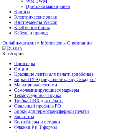
WM TWM
Цветовая маркировка
Клипсы
Электрические знаки
Инструменты Weicon
Клеймение бирок
Кабель и провод
Онлайн-магазин
»
Information
»
О компании
Категории
Принтеры
Опции
Красящие ленты для печати (риббоны)
Бирки ПУЭ (треугольник, круг, квадрат)
Маркировка лентами
Самоламинирующиеся маркеры
Термоусадочная трубка
Трубка ПВХ для печати
Овальный профиль PO
Бирки для термотрансферной печати
Блокноты
Контейнеры и вставки
Флажки P и T-формы