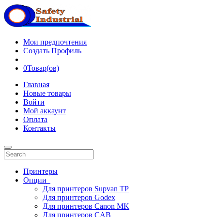
Мои предпочтения
Создать Профиль
0
Товар(ов)
Главная
Новые товары
Войти
Мой аккаунт
Оплата
Контакты
Принтеры
Опции
Для принтеров Supvan TP
Для принтеров Godex
Для принтеров Canon MK
Для принтеров CAB