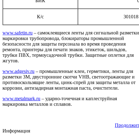
БИК
К/с
301018
www
.
safetin
.
ru
– самоклеящиеся ленты для сигнальной разметки
маркировки трубопровода, блокираторы промышленной
безопасности для защиты персонала во время проведения
ремонта, принтеры для печати знаков, этикеток, шильдов,
трубки ПВХ, термоусадочной трубки. Защитные оплетки для
жгутов.
www
.
adgesiv
.
ru
– промышленные клеи, герметики, ленты для
разметки 3М, двусторонние скотчи
VHB
, светоотражающие и
противоскользящие ленты, цинк-спрей для защиты металла от
коррозии, антизадирная монтажная паста, очистители.
www
.
metalmark
.
ru
– ударно-точечная и каплеструйная
маркировка металлов и сплавов.
Продолжит
Информация