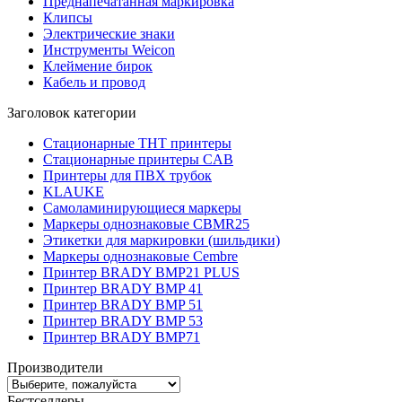
Преднапечатанная маркировка
Клипсы
Электрические знаки
Инструменты Weicon
Клеймение бирок
Кабель и провод
Заголовок категории
Стационарные THT принтеры
Стационарные принтеры CAB
Принтеры для ПВХ трубок
KLAUKE
Самоламинирующиеся маркеры
Маркеры однознаковые CBMR25
Этикетки для маркировки (шильдики)
Маркеры однознаковые Cembre
Принтер BRADY BMP21 PLUS
Принтер BRADY BMP 41
Принтер BRADY BMP 51
Принтер BRADY BMP 53
Принтер BRADY BMP71
Производители
Бестселлеры