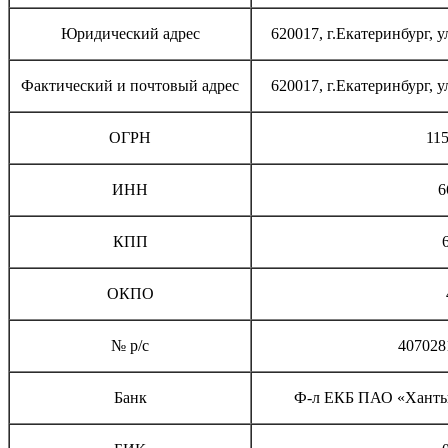
Юридический адрес
620017, г.Екатеринбург, 
Фактический и почтовый адрес
620017, г.Екатеринбург, 
ОГРН
11
ИНН
6
КПП
ОКПО
№ р/с
407028
Банк
Ф-л ЕКБ ПАО «Ханты