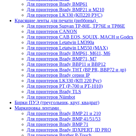
Для принтеров Brady BMP61
Для принтеров Brady BMP21 и M210
Для принтеров LK330 (КП220 РУС)
Красящие ленты для печати (риббоны)
Для принтеров Supvan TP-80E, TP76E и TP86E
Для принтеров CANON
Для принтеров CAB EOS, SQUIX, MACH и Godex
Для принтеров Letatwin LM390a
Для принтеров Letatwin LM550 (MAX)
Для принтеров Brady BMP61, M611, M6
Для принтеров Brady BMP71, M7
Для принтеров Brady BBP11 и BBP12
Для принтеров Brady THT (BP PR, BBP72 и др)
Для принтеров Brady серии IP
Для принтеров LK330 (КП 220 Рус)
Для принтеров PT (P-700 и PT-1010)
Для принтеров Brady TLS
Для принтеров Niimbot
Бирки ПУЭ (треугольник, круг, квадрат)
Маркировка лентами
Для принтеров Brady BMP 21 и 210
Для принтеров Brady BMP 41/51/53
Для принтеров Brady BMP 71
Для принтеров Brady IDXPERT, ID PRO
Для принтеров Brother P-Touch