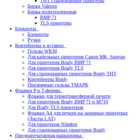
THT стационарные принтеры
Бирка Valeron
Бирка полиэтиленовая
BMP 71
TLS принтеры
Блокноты
Блокноты
Ручки
Контейнеры и вставки
Гильзы WKM
Для кабельных принтеров Canon MK, Supvan
Для принтеров Brady BMP 71
Для принтеров Brady TLS
Для стационарных принтеров Brady THT
Контейнеры Brady
Прозрачные гильзы ТМАРК
Флажки P и T-формы
Флажки для термотрансферной печати
Для принтеров Brady BMP 71 и M710
Для Brady TLS принтеров
Флажки A4 для печати на лазерных принтерах
(Листы LAT)
Для принтеров Niimbot
Для стационарных принтеров Brady
Преднапечатанная маркировка