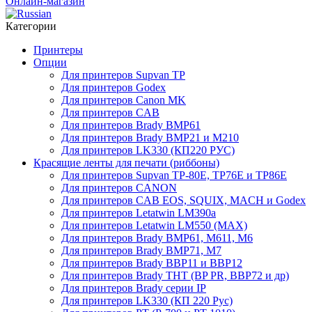
Онлайн-магазин
Категории
Принтеры
Опции
Для принтеров Supvan TP
Для принтеров Godex
Для принтеров Canon MK
Для принтеров CAB
Для принтеров Brady BMP61
Для принтеров Brady BMP21 и M210
Для принтеров LK330 (КП220 РУС)
Красящие ленты для печати (риббоны)
Для принтеров Supvan TP-80E, TP76E и TP86E
Для принтеров CANON
Для принтеров CAB EOS, SQUIX, MACH и Godex
Для принтеров Letatwin LM390a
Для принтеров Letatwin LM550 (MAX)
Для принтеров Brady BMP61, M611, M6
Для принтеров Brady BMP71, M7
Для принтеров Brady BBP11 и BBP12
Для принтеров Brady THT (BP PR, BBP72 и др)
Для принтеров Brady серии IP
Для принтеров LK330 (КП 220 Рус)