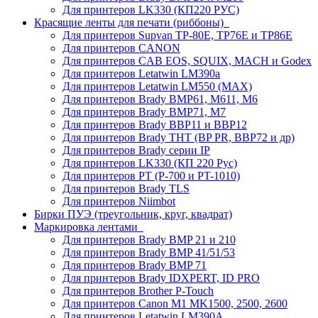
Для принтеров LK330 (КП220 РУС)
Красящие ленты для печати (риббоны)
Для принтеров Supvan TP-80E, TP76E и TP86E
Для принтеров CANON
Для принтеров CAB EOS, SQUIX, MACH и Godex
Для принтеров Letatwin LM390a
Для принтеров Letatwin LM550 (MAX)
Для принтеров Brady BMP61, M611, M6
Для принтеров Brady BMP71, M7
Для принтеров Brady BBP11 и BBP12
Для принтеров Brady THT (BP PR, BBP72 и др)
Для принтеров Brady серии IP
Для принтеров LK330 (КП 220 Рус)
Для принтеров PT (P-700 и PT-1010)
Для принтеров Brady TLS
Для принтеров Niimbot
Бирки ПУЭ (треугольник, круг, квадрат)
Маркировка лентами
Для принтеров Brady BMP 21 и 210
Для принтеров Brady BMP 41/51/53
Для принтеров Brady BMP 71
Для принтеров Brady IDXPERT, ID PRO
Для принтеров Brother P-Touch
Для принтеров Canon M1 MK1500, 2500, 2600
Для принтеров Letatwin LM390A