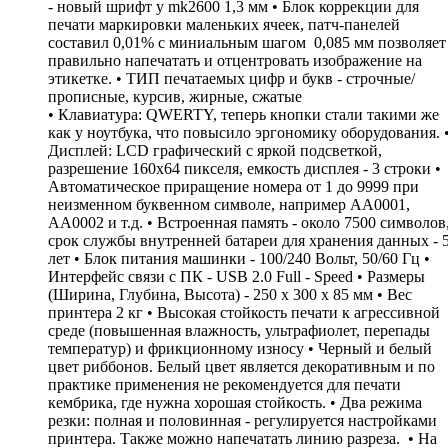
- новый шрифт у mk2600 1,3 мм • Блок коррекции для
печати маркировки маленьких ячеек, патч-панелей
составил 0,01% с миниальным шагом 0,085 мм позволяет
правильно напечатать и отцентровать изображение на
этикетке. • ТИП печатаемых цифр и букв - строчные/
прописные, курсив, жирные, сжатые
• Клавиатура: QWERTY, теперь кнопки стали такими же
как у ноутбука, что повысило эргономику оборудования. 
Дисплей: LCD графический c яркой подсветкой,
разрешение 160х64 пикселя, емкость дисплея - 3 строки •
Автоматическое приращение номера от 1 до 9999 при
неизменном буквенном символе, например АА0001,
АА0002 и т.д. • Встроенная память - около 7500 символов
срок службы внутренней батареи для хранения данных - 
лет • Блок питания машинки - 100/240 Вольт, 50/60 Гц •
Интерфейс связи с ПК - USB 2.0 Full - Speed • Размеры
(Ширина, Глубина, Высота) - 250 х 300 х 85 мм • Вес
принтера 2 кг • Высокая стойкость печати к агрессивной
среде (повышенная влажность, ультрафиолет, перепады
температур) и фрикционному износу • Черный и белый
цвет риббонов. Белый цвет является декоративным и по
практике применения не рекомендуется для печати
кембрика, где нужна хорошая стойкость. • Два режима
резки: полная и половинная - регулируется настройками
принтера. Также можно напечатать линию разреза. • На