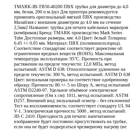
TMARK-IB-TB50-40200 ПВХ трубка для диаметра до 4,0
мм, белая, 200 п.м./рул Для принтера рекомендуется
применять оригинальный мягкий ПВХ производство
Малайзия с внешним диаметром до 4.0 мм на сечение
2,5мм2 Название: трубка для печати кабельных маркеров
(кембриков) Бренд: TMARK производство Mark Series
Tube Доступные размеры, мм: 4.0 Цвет: белый Толщина:
0.45 +/- 0.05 мм. Материал: ПВХ (поливинилхлорид).
Соответствие стандартам: соответствует директиве об
ограничении вредных веществ (ROHS). Максимальная
температура эксплуатации: 95°С. Прочность при
растяжении на пределе текучести: 12,0 МПа, метод
испытаний: ASTM D 638. Относительное удлинение на
пределе текучести: 300 %, метод испытаний: ASTM D 638
Цвет: визуальная проверка на соответствие одобренному
образцу. Прочность: 80 +/- 5 по Шору А, метод испытаний
ASTM D2240-97. Удельное объёмное электрическое
сопротивление (Ом х см): 1011, метод испытаний: ASTM
D257. Внешний вид: визуальный осмотр – без отклонени
Тест на воспламеняемость: соответствует стандарту UL 94
V-1. Электрическая прочность: 5000 , метод испытаний:
JIS C 2410. Пригодность для печати: напечатанное
изображение будет постоянно присутствовать на трубке,
если она не будет подвергаться чрезмерному нагреву (не