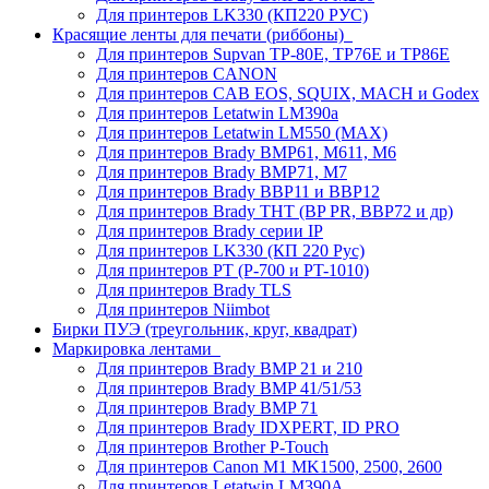
Для принтеров LK330 (КП220 РУС)
Красящие ленты для печати (риббоны)
Для принтеров Supvan TP-80E, TP76E и TP86E
Для принтеров CANON
Для принтеров CAB EOS, SQUIX, MACH и Godex
Для принтеров Letatwin LM390a
Для принтеров Letatwin LM550 (MAX)
Для принтеров Brady BMP61, M611, M6
Для принтеров Brady BMP71, M7
Для принтеров Brady BBP11 и BBP12
Для принтеров Brady THT (BP PR, BBP72 и др)
Для принтеров Brady серии IP
Для принтеров LK330 (КП 220 Рус)
Для принтеров PT (P-700 и PT-1010)
Для принтеров Brady TLS
Для принтеров Niimbot
Бирки ПУЭ (треугольник, круг, квадрат)
Маркировка лентами
Для принтеров Brady BMP 21 и 210
Для принтеров Brady BMP 41/51/53
Для принтеров Brady BMP 71
Для принтеров Brady IDXPERT, ID PRO
Для принтеров Brother P-Touch
Для принтеров Canon M1 MK1500, 2500, 2600
Для принтеров Letatwin LM390A