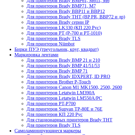
Для принтеров Brady BMP61, M611, M6
Для принтеров Brady BMP71, M7
Для принтеров Brady BBP11 и BBP12
Для принтеров Brady THT (BP PR, BBP72 и др)
Для принтеров Brady серии IP
Для принтеров LK330 (КП 220 Рус)
Для принтеров PT (P-700 и PT-1010)
Для принтеров Brady TLS
Для принтеров Niimbot
Бирки ПУЭ (треугольник, круг, квадрат)
Маркировка лентами
Для принтеров Brady BMP 21 и 210
Для принтеров Brady BMP 41/51/53
Для принтеров Brady BMP 71
Для принтеров Brady IDXPERT, ID PRO
Для принтеров Brother P-Touch
Для принтеров Canon M1 MK1500, 2500, 2600
Для принтеров Letatwin LM390A
Для принтеров Letatwin LM550A/PC
Для принтеров PT-P700
Для принтеров Supvan TP-80E и 76E
Для принтеров КП 220 Рус
Для стационарных принтеров Brady THT
Для принтеров Brady TLS
Самоламинирующиеся маркеры