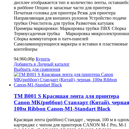
дисплее отображается тип и количество ленты, оставшейс
в риббоне Опции и запасные части для принтера
Печатная головка для принтера Резак для принтера
Направляющая для внешних рулонов Устройство подачи
трубки Очиститель для трубок Размотчик катушек
Примеры маркировки: Маркировка трубки ПВХ Сборка
Термоусадочная трубка Маркировка микроэлектроники
Сборка коммутаторов и патч-панелей
Самоламинирующиеся маркеры и вставки в пластиковые
контейнеры
94.960,00р
Купить
Добавить в Личный каталог
Выбрать для сравнения
TM B001 S Красящая лента для принтера
Canon MK(риббон) Стандарт (Китай), черная
100м Ribbon Canon-M1-Standart Black
Красящая лента (риббон) Стандарт , черная, 100 м в одно
картридже с чипом для принтеров CANON M-1 Pro, M-1