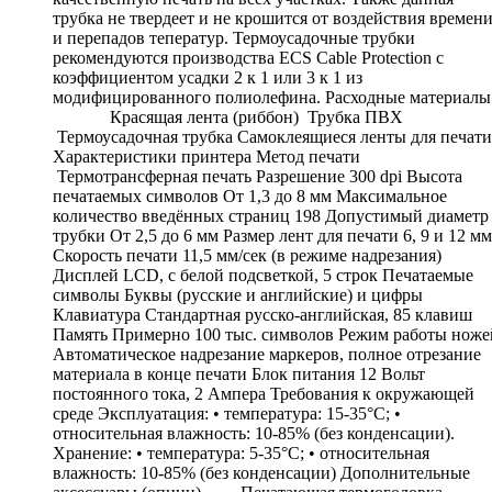
трубка не твердеет и не крошится от воздействия времен
и перепадов теператур. Термоусадочные трубки
рекомендуются производства ECS Cable Protection с
коэффициентом усадки 2 к 1 или 3 к 1 из
модифицированного полиолефина. Расходные материалы
Красящая лента (риббон) Трубка ПВХ
Термоусадочная трубка Самоклеящиеся ленты для печати
Характеристики принтера Метод печати
Термотрансферная печать Разрешение 300 dpi Высота
печатаемых символов От 1,3 до 8 мм Максимальное
количество введённых страниц 198 Допустимый диаметр
трубки От 2,5 до 6 мм Размер лент для печати 6, 9 и 12 мм
Скорость печати 11,5 мм/сек (в режиме надрезания)
Дисплей LCD, с белой подсветкой, 5 строк Печатаемые
символы Буквы (русские и английские) и цифры
Клавиатура Стандартная русско-английская, 85 клавиш
Память Примерно 100 тыс. символов Режим работы ноже
Автоматическое надрезание маркеров, полное отрезание
материала в конце печати Блок питания 12 Вольт
постоянного тока, 2 Ампера Требования к окружающей
среде Эксплуатация: • температура: 15-35°C; •
относительная влажность: 10-85% (без конденсации).
Хранение: • температура: 5-35°C; • относительная
влажность: 10-85% (без конденсации) Дополнительные