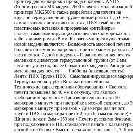
принтер для маркировки провода и кабеля CANON
(Япония) серии MK модель 2600 является модернизацией
принтера MK2500 и также разработан для печати на
круглой термоусадочной трубке диаметром от 1 до 6 мм,
самоклеящихся виниловых лентах, ПВХ кембриках,
пластиковых вставках в прозрачные контейнеры-
гильзы, cамоламинирующихся кабельных кембриках для
кабеля диаметром до 8 мм. Ключевыми преимуществами
новой модели являются: - Возможность массовой печати
больших объемов маркировки - принтер может работать 
часа в сутки, 7 дней в неделю. - Гарантированная печать
маленьких диаметров термоусадочной трубки (от 2 мм),
чего нет у других, более бюджетных моделей. Расходные
материалы для печати: Риббоны (красящие ленты)
Ленты ПВХ Трубка ПВХ Самоламинирующиеся маркер
Термоусадочная трубка Вставки в контейнеры
Технические характеристики оборудования: • Скорость
печати повышена до 40 мм в секунду, что явилось
требованием времени. • Производительность: до 50
маркеров в минуту при настройке высокой скорости, до 3
маркеров в минуту при низкой • Диаметры для печати
трубки ПВХ на маркираторе от 2,5 до 6,5 мм (внешние) •
Ширина печати 2мм - 150 мм • Печать русскими буквами
при подключении к ПК, стандартная печать с клавиатуры
английские буквы • Высота печатаемых знаков - 2, 3, 6 м