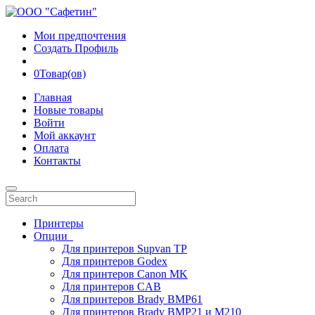
Мои предпочтения
Создать Профиль
0
Товар(ов)
Главная
Новые товары
Войти
Мой аккаунт
Оплата
Контакты
Принтеры
Опции
Для принтеров Supvan TP
Для принтеров Godex
Для принтеров Canon MK
Для принтеров CAB
Для принтеров Brady BMP61
Для принтеров Brady BMP21 и M210