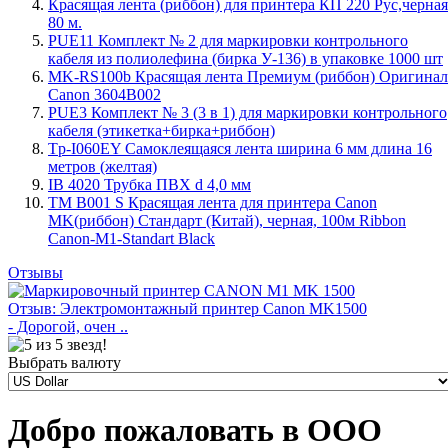
Красящая лента (риббон) для принтера КП 220 Рус,черная
80 м.
PUE11 Комплект № 2 для маркировки контрольного
кабеля из полиолефина (бирка У-136) в упаковке 1000 шт
MK-RS100b Красящая лента Премиум (риббон) Оригинал
Canon 3604B002
PUE3 Комплект № 3 (3 в 1) для маркировки контрольного
кабеля (этикетка+бирка+риббон)
Tp-I060EY Самоклеящаяся лента ширина 6 мм длина 16
метров (желтая)
IB 4020 Трубка ПВХ d 4,0 мм
TM B001 S Красящая лента для принтера Canon
MK(риббон) Стандарт (Китай), черная, 100м Ribbon
Canon-M1-Standart Black
Отзывы
Отзыв: Электромонтажный принтер Canon MK1500
- Дорогой, очен ..
Выбрать валюту
Добро пожаловать в ООО