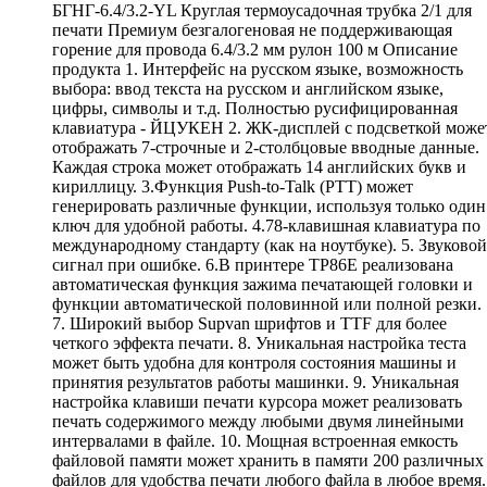
БГНГ-6.4/3.2-YL Круглая термоусадочная трубка 2/1 для
печати Премиум безгалогеновая не поддерживающая
горение для провода 6.4/3.2 мм рулон 100 м Описание
продукта 1. Интерфейс на русском языке, возможность
выбора: ввод текста на русском и английском языке,
цифры, символы и т.д. Полностью русифицированная
клавиатура - ЙЦУКЕН 2. ЖК-дисплей с подсветкой може
отображать 7-строчные и 2-столбцовые вводные данные.
Каждая строка может отображать 14 английских букв и
кириллицу. 3.Функция Push-to-Talk (PTT) может
генерировать различные функции, используя только один
ключ для удобной работы. 4.78-клавишная клавиатура по
международному стандарту (как на ноутбуке). 5. Звуковой
сигнал при ошибке. 6.В принтере TP86E реализована
автоматическая функция зажима печатающей головки и
функции автоматической половинной или полной резки.
7. Широкий выбор Supvan шрифтов и TTF для более
четкого эффекта печати. 8. Уникальная настройка теста
может быть удобна для контроля состояния машины и
принятия результатов работы машинки. 9. Уникальная
настройка клавиши печати курсора может реализовать
печать содержимого между любыми двумя линейными
интервалами в файле. 10. Мощная встроенная емкость
файловой памяти может хранить в памяти 200 различных
файлов для удобства печати любого файла в любое время.