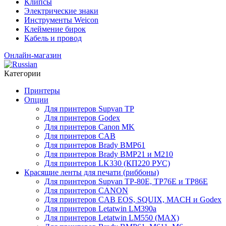
Клипсы
Электрические знаки
Инструменты Weicon
Клеймение бирок
Кабель и провод
Онлайн-магазин
Категории
Принтеры
Опции
Для принтеров Supvan TP
Для принтеров Godex
Для принтеров Canon MK
Для принтеров CAB
Для принтеров Brady BMP61
Для принтеров Brady BMP21 и M210
Для принтеров LK330 (КП220 РУС)
Красящие ленты для печати (риббоны)
Для принтеров Supvan TP-80E, TP76E и TP86E
Для принтеров CANON
Для принтеров CAB EOS, SQUIX, MACH и Godex
Для принтеров Letatwin LM390a
Для принтеров Letatwin LM550 (MAX)