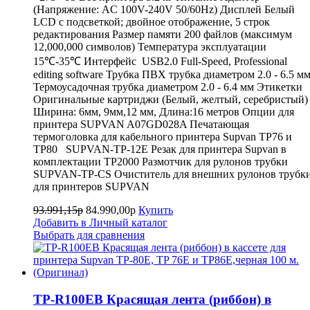
(Напряжение: AC 100V-240V 50/60Hz) Дисплей Белый
LCD с подсветкой; двойное отображение, 5 строк
редактирования Размер памяти 200 файлов (максимум
12,000,000 символов) Температура эксплуатации
15℃-35℃ Интерфейс USB2.0 Full-Speed, Professional
editing software Трубка ПВХ трубка диаметром 2.0 - 6.5 м
Термоусадочная трубка диаметром 2.0 - 6.4 мм Этикетки
Оригинальные картриджи (Белый, желтый, серебристый)
Ширина: 6мм, 9мм,12 мм, Длина:16 метров Опции для
принтера SUPVAN A07GD028A Печатающая
термоголовка для кабельного принтера Supvan TP76 и
TP80 SUPVAN-TP-12E Резак для принтера Supvan в
комплектации TP2000 Размотчик для рулонов трубки
SUPVAN-TP-CS Очиститель для внешних рулонов трубк
для принтеров SUPVAN
93.991,15р
84.990,00р
Купить
Добавить в Личный каталог
Выбрать для сравнения
TP-R100EB Красящая лента (риббон) в