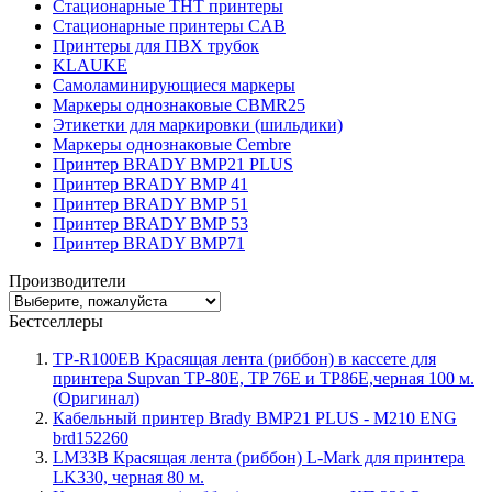
Стационарные THT принтеры
Стационарные принтеры CAB
Принтеры для ПВХ трубок
KLAUKE
Самоламинирующиеся маркеры
Маркеры однознаковые CBMR25
Этикетки для маркировки (шильдики)
Маркеры однознаковые Cembre
Принтер BRADY BMP21 PLUS
Принтер BRADY BMP 41
Принтер BRADY BMP 51
Принтер BRADY BMP 53
Принтер BRADY BMP71
Производители
Бестселлеры
TP-R100EB Красящая лента (риббон) в кассете для
принтера Supvan TP-80E, TP 76E и TP86E,черная 100 м.
(Оригинал)
Кабельный принтер Brady BMP21 PLUS - M210 ENG
brd152260
LM33B Красящая лента (риббон) L-Mark для принтера
LK330, черная 80 м.