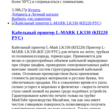
более 50°С) и соприкасаться с химикатами.
3.398,27р
Купить
Добавить в Личный каталог
Выбрать для сравнения
Кабельный принтер L-MARK LK330 (КП220
РУС)
Кабельный принтер L-Mark LK330 (КП220) Принтер L-
MARK LK330 (КП 220 РУС) для печати на ленте, трубка
из поливинилхлорида, термоусадке. Применяется для
мелко и среднесерийных объемов кабельной маркировки
при сборке шкафов, проведении электромонтажных работ
монтаже линий систем структурированной кабельной
связи. Основным преимуществом была приемлемая
стоимость расходных материалов и русские буквы, что
обеспечивало продажи. Но к сожалению время его ушло,
сильно устарел и морально и физически - скорость печати
стала самой низкой на рынке среди подобных устройств.
Гарантированое качество печати только на трубке
MarkTube производства Малайзии, так как она имеет
чистую глянцевую поверхность позволяющую получать
качественную печать на всех участках. Также данная