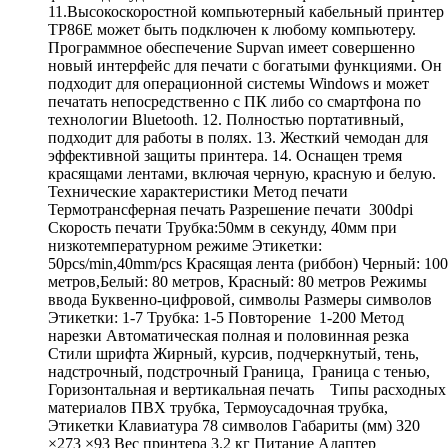
11.Высокоскоростной компьютерный кабельный принтер
TP86E может быть подключен к любому компьютеру.
Программное обеспечение Supvan имеет совершенно
новый интерфейс для печати с богатыми функциями. Он
подходит для операционной системы Windows и может
печатать непосредственно с ПК либо со смартфона по
технологии Bluetooth. 12. Полностью портативный,
подходит для работы в полях. 13. Жесткий чемодан для
эффективной защиты принтера. 14. Оснащен тремя
красящами лентами, включая черную, красную и белую.
Технические характеристики Метод печати
Термотрансферная печать Разрешение печати 300dpi
Скорость печати Трубка:50мм в секунду, 40мм при
низкотемпературном режиме Этикетки:
50pcs/min,40mm/pcs Красящая лента (риббон) Черный: 100
метров,Белый: 80 метров, Красный: 80 метров Режимы
ввода Буквенно-цифровой, символы Размеры символов
Этикетки: 1-7 Трубка: 1-5 Повторение 1-200 Метод
нарезки Автоматическая полная и половинная резка
Стили шрифта Жирный, курсив, подчеркнутый, тень,
надстрочный, подстрочный Граница, Граница с тенью,
Горизонтальная и вертикальная печать Типы расходных
материалов ПВХ трубка, Термоусадочная трубка,
Этикетки Клавиатура 78 символов Габариты (мм) 320
×273 ×93 Вес принтера 3.2 кг Питание Адаптер