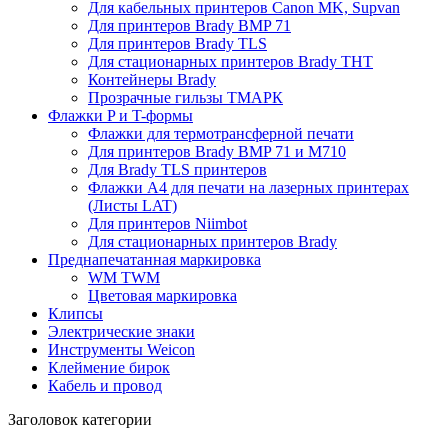
Для кабельных принтеров Canon MK, Supvan
Для принтеров Brady BMP 71
Для принтеров Brady TLS
Для стационарных принтеров Brady THT
Контейнеры Brady
Прозрачные гильзы ТМАРК
Флажки P и T-формы
Флажки для термотрансферной печати
Для принтеров Brady BMP 71 и M710
Для Brady TLS принтеров
Флажки A4 для печати на лазерных принтерах
(Листы LAT)
Для принтеров Niimbot
Для стационарных принтеров Brady
Преднапечатанная маркировка
WM TWM
Цветовая маркировка
Клипсы
Электрические знаки
Инструменты Weicon
Клеймение бирок
Кабель и провод
Заголовок категории