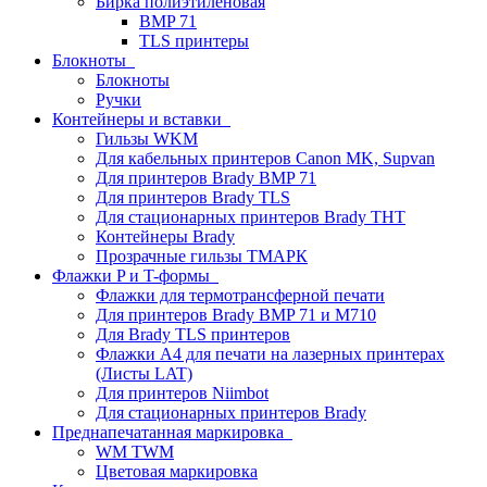
Бирка полиэтиленовая
BMP 71
TLS принтеры
Блокноты
Блокноты
Ручки
Контейнеры и вставки
Гильзы WKM
Для кабельных принтеров Canon MK, Supvan
Для принтеров Brady BMP 71
Для принтеров Brady TLS
Для стационарных принтеров Brady THT
Контейнеры Brady
Прозрачные гильзы ТМАРК
Флажки P и T-формы
Флажки для термотрансферной печати
Для принтеров Brady BMP 71 и M710
Для Brady TLS принтеров
Флажки A4 для печати на лазерных принтерах
(Листы LAT)
Для принтеров Niimbot
Для стационарных принтеров Brady
Преднапечатанная маркировка
WM TWM
Цветовая маркировка