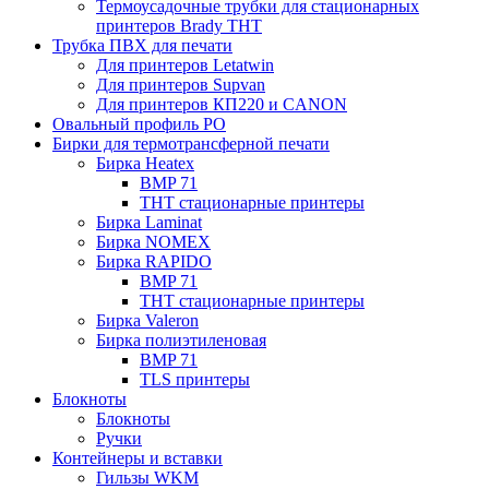
Термоусадочные трубки для стационарных
принтеров Brady THT
Трубка ПВХ для печати
Для принтеров Letatwin
Для принтеров Supvan
Для принтеров КП220 и CANON
Овальный профиль PO
Бирки для термотрансферной печати
Бирка Heatex
BMP 71
THT стационарные принтеры
Бирка Laminat
Бирка NOMEX
Бирка RAPIDO
BMP 71
THT стационарные принтеры
Бирка Valeron
Бирка полиэтиленовая
BMP 71
TLS принтеры
Блокноты
Блокноты
Ручки
Контейнеры и вставки
Гильзы WKM