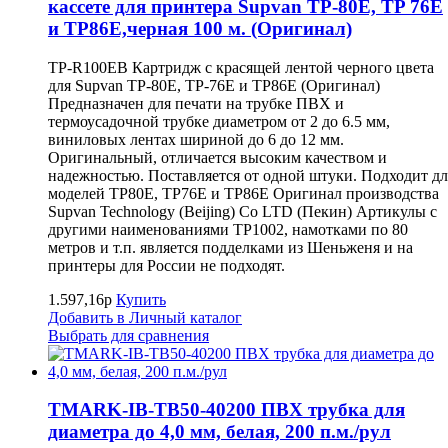
кассете для принтера Supvan TP-80E, TP 76E
и TP86E,черная 100 м. (Оригинал)
TP-R100EB Картридж с красящей лентой черного цвета
для Supvan TP-80E, TP-76E и TP86E (Оригинал)
Предназначен для печати на трубке ПВХ и
термоусадочной трубке диаметром от 2 до 6.5 мм,
виниловых лентах шириной до 6 до 12 мм.
Оригинальный, отличается высоким качеством и
надежностью. Поставляется от одной штуки. Подходит дл
моделей TP80E, TP76E и TP86E Оригинал производства
Supvan Technology (Beijing) Co LTD (Пекин) Артикулы с
другими наименованиями TP1002, намотками по 80
метров и т.п. является подделками из Шеньженя и на
принтеры для России не подходят.
1.597,16р
Купить
Добавить в Личный каталог
Выбрать для сравнения
TMARK-IB-TB50-40200 ПВХ трубка для
диаметра до 4,0 мм, белая, 200 п.м./рул