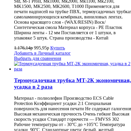
Std, M-1 ProII, Mk1000, Mk2000, Mk1100, Mk2100,
MK1500, MK2500, МК2600, Т1000 Применяется для
печати надписей на трубке ПВХ, термоусадочных трубка
самоламинирующихся кембриках, виниловых лентах.
Основа красящего слоя - (WAX/RESIN) Воск/
Синтетическая смола Материал корпуса - PE Пластик
Ширина ленты - 12 мм Поставляется от 1 штуки, в
упаковке 5 штук. Страна производства - Китай
1.176,14р
995,95р
Купить
Добавить в Личный каталог
Выбрать для сравнения
Термоусадочная трубка МТ-2К экономичная,
усадка в 2 раза
Материал - полиолефин Производство ECS Cable
Protection Коэффициент усадки 2:1 Специальная
поверхность для нанесения печати Не содержат галогено
Высокая механическая прочность Очень гибкие Высокая
скорость усадки Стандарт горючести — FMVSS 302
Рабочие температуры от - 30°C до +105°C Температура
усадки 90°C Стандартные цвета: белый, желтый