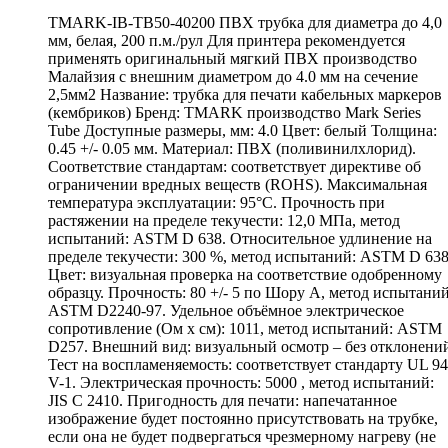
TMARK-IB-TB50-40200 ПВХ трубка для диаметра до 4,0
мм, белая, 200 п.м./рул Для принтера рекомендуется
применять оригинальный мягкий ПВХ производство
Малайзия с внешним диаметром до 4.0 мм на сечение
2,5мм2 Название: трубка для печати кабельных маркеров
(кембриков) Бренд: TMARK производство Mark Series
Tube Доступные размеры, мм: 4.0 Цвет: белый Толщина:
0.45 +/- 0.05 мм. Материал: ПВХ (поливинилхлорид).
Соответствие стандартам: соответствует директиве об
ограничении вредных веществ (ROHS). Максимальная
температура эксплуатации: 95°С. Прочность при
растяжении на пределе текучести: 12,0 МПа, метод
испытаний: ASTM D 638. Относительное удлинение на
пределе текучести: 300 %, метод испытаний: ASTM D 638
Цвет: визуальная проверка на соответствие одобренному
образцу. Прочность: 80 +/- 5 по Шору А, метод испытаний
ASTM D2240-97. Удельное объёмное электрическое
сопротивление (Ом х см): 1011, метод испытаний: ASTM
D257. Внешний вид: визуальный осмотр – без отклонени
Тест на воспламеняемость: соответствует стандарту UL 94
V-1. Электрическая прочность: 5000 , метод испытаний:
JIS C 2410. Пригодность для печати: напечатанное
изображение будет постоянно присутствовать на трубке,
если она не будет подвергаться чрезмерному нагреву (не