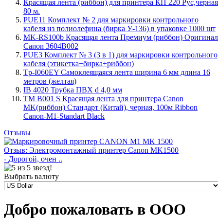
Красящая лента (риббон) для принтера КП 220 Рус,черная
80 м.
PUE11 Комплект № 2 для маркировки контрольного
кабеля из полиолефина (бирка У-136) в упаковке 1000 шт
MK-RS100b Красящая лента Премиум (риббон) Оригинал
Canon 3604B002
PUE3 Комплект № 3 (3 в 1) для маркировки контрольного
кабеля (этикетка+бирка+риббон)
Tp-I060EY Самоклеящаяся лента ширина 6 мм длина 16
метров (желтая)
IB 4020 Трубка ПВХ d 4,0 мм
TM B001 S Красящая лента для принтера Canon
MK(риббон) Стандарт (Китай), черная, 100м Ribbon
Canon-M1-Standart Black
Отзывы
Отзыв: Электромонтажный принтер Canon MK1500
- Дорогой, очен ..
Выбрать валюту
Добро пожаловать в ООО