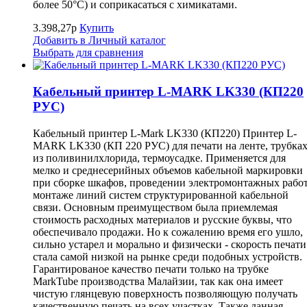
более 50°С) и соприкасаться с химикатами.
3.398,27р
Купить
Добавить в Личный каталог
Выбрать для сравнения
Кабельный принтер L-MARK LK330 (КП220
РУС)
Кабельный принтер L-Mark LK330 (КП220) Принтер L-
MARK LK330 (КП 220 РУС) для печати на ленте, трубка
из поливинилхлорида, термоусадке. Применяется для
мелко и среднесерийных объемов кабельной маркировки
при сборке шкафов, проведении электромонтажных работ
монтаже линий систем структурированной кабельной
связи. Основным преимуществом была приемлемая
стоимость расходных материалов и русские буквы, что
обеспечивало продажи. Но к сожалению время его ушло,
сильно устарел и морально и физически - скорость печати
стала самой низкой на рынке среди подобных устройств.
Гарантированое качество печати только на трубке
MarkTube производства Малайзии, так как она имеет
чистую глянцевую поверхность позволяющую получать
качественную печать на всех участках. Также данная