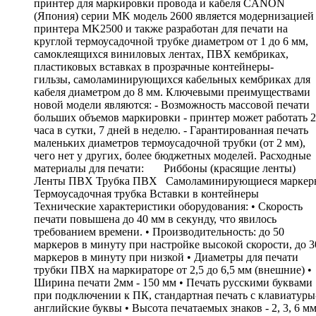
принтер для маркировки провода и кабеля CANON
(Япония) серии MK модель 2600 является модернизацией
принтера MK2500 и также разработан для печати на
круглой термоусадочной трубке диаметром от 1 до 6 мм,
самоклеящихся виниловых лентах, ПВХ кембриках,
пластиковых вставках в прозрачные контейнеры-
гильзы, cамоламинирующихся кабельных кембриках для
кабеля диаметром до 8 мм. Ключевыми преимуществами
новой модели являются: - Возможность массовой печати
больших объемов маркировки - принтер может работать 
часа в сутки, 7 дней в неделю. - Гарантированная печать
маленьких диаметров термоусадочной трубки (от 2 мм),
чего нет у других, более бюджетных моделей. Расходные
материалы для печати: Риббоны (красящие ленты)
Ленты ПВХ Трубка ПВХ Самоламинирующиеся маркер
Термоусадочная трубка Вставки в контейнеры
Технические характеристики оборудования: • Скорость
печати повышена до 40 мм в секунду, что явилось
требованием времени. • Производительность: до 50
маркеров в минуту при настройке высокой скорости, до 3
маркеров в минуту при низкой • Диаметры для печати
трубки ПВХ на маркираторе от 2,5 до 6,5 мм (внешние) •
Ширина печати 2мм - 150 мм • Печать русскими буквами
при подключении к ПК, стандартная печать с клавиатуры
английские буквы • Высота печатаемых знаков - 2, 3, 6 м