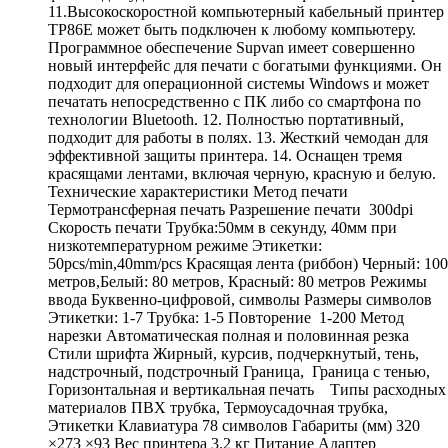
11.Высокоскоростной компьютерный кабельный принтер
TP86E может быть подключен к любому компьютеру.
Программное обеспечение Supvan имеет совершенно
новый интерфейс для печати с богатыми функциями. Он
подходит для операционной системы Windows и может
печатать непосредственно с ПК либо со смартфона по
технологии Bluetooth. 12. Полностью портативный,
подходит для работы в полях. 13. Жесткий чемодан для
эффективной защиты принтера. 14. Оснащен тремя
красящами лентами, включая черную, красную и белую.
Технические характеристики Метод печати
Термотрансферная печать Разрешение печати 300dpi
Скорость печати Трубка:50мм в секунду, 40мм при
низкотемпературном режиме Этикетки:
50pcs/min,40mm/pcs Красящая лента (риббон) Черный: 100
метров,Белый: 80 метров, Красный: 80 метров Режимы
ввода Буквенно-цифровой, символы Размеры символов
Этикетки: 1-7 Трубка: 1-5 Повторение 1-200 Метод
нарезки Автоматическая полная и половинная резка
Стили шрифта Жирный, курсив, подчеркнутый, тень,
надстрочный, подстрочный Граница, Граница с тенью,
Горизонтальная и вертикальная печать Типы расходных
материалов ПВХ трубка, Термоусадочная трубка,
Этикетки Клавиатура 78 символов Габариты (мм) 320
×273 ×93 Вес принтера 3.2 кг Питание Адаптер