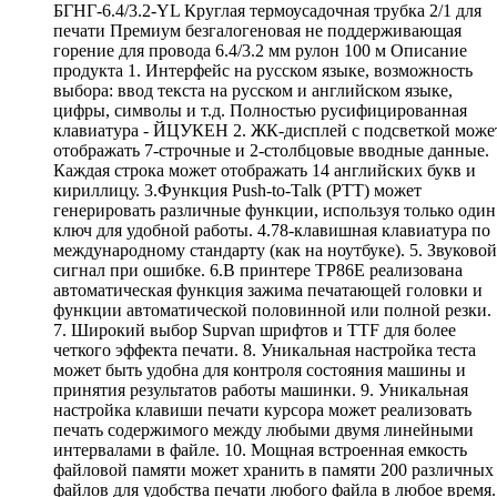
БГНГ-6.4/3.2-YL Круглая термоусадочная трубка 2/1 для
печати Премиум безгалогеновая не поддерживающая
горение для провода 6.4/3.2 мм рулон 100 м Описание
продукта 1. Интерфейс на русском языке, возможность
выбора: ввод текста на русском и английском языке,
цифры, символы и т.д. Полностью русифицированная
клавиатура - ЙЦУКЕН 2. ЖК-дисплей с подсветкой може
отображать 7-строчные и 2-столбцовые вводные данные.
Каждая строка может отображать 14 английских букв и
кириллицу. 3.Функция Push-to-Talk (PTT) может
генерировать различные функции, используя только один
ключ для удобной работы. 4.78-клавишная клавиатура по
международному стандарту (как на ноутбуке). 5. Звуковой
сигнал при ошибке. 6.В принтере TP86E реализована
автоматическая функция зажима печатающей головки и
функции автоматической половинной или полной резки.
7. Широкий выбор Supvan шрифтов и TTF для более
четкого эффекта печати. 8. Уникальная настройка теста
может быть удобна для контроля состояния машины и
принятия результатов работы машинки. 9. Уникальная
настройка клавиши печати курсора может реализовать
печать содержимого между любыми двумя линейными
интервалами в файле. 10. Мощная встроенная емкость
файловой памяти может хранить в памяти 200 различных
файлов для удобства печати любого файла в любое время.