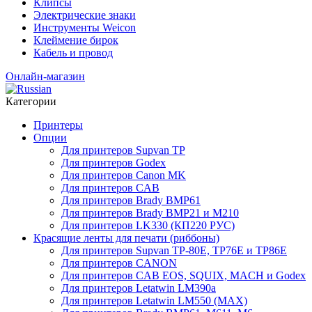
Клипсы
Электрические знаки
Инструменты Weicon
Клеймение бирок
Кабель и провод
Онлайн-магазин
Категории
Принтеры
Опции
Для принтеров Supvan TP
Для принтеров Godex
Для принтеров Canon MK
Для принтеров CAB
Для принтеров Brady BMP61
Для принтеров Brady BMP21 и M210
Для принтеров LK330 (КП220 РУС)
Красящие ленты для печати (риббоны)
Для принтеров Supvan TP-80E, TP76E и TP86E
Для принтеров CANON
Для принтеров CAB EOS, SQUIX, MACH и Godex
Для принтеров Letatwin LM390a
Для принтеров Letatwin LM550 (MAX)