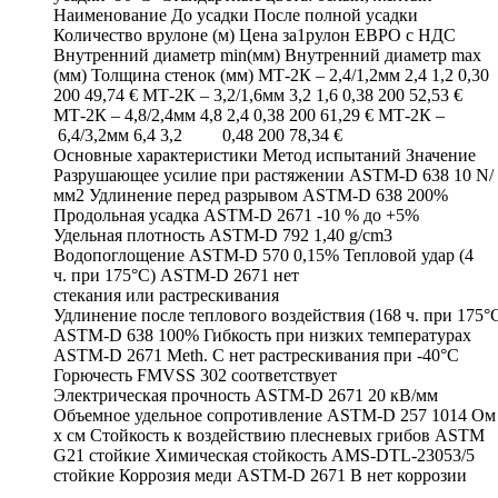
Наименование До усадки После полной усадки
Количество врулоне (м) Цена за1рулон ЕВРО с НДС
Внутренний диаметр min(мм) Внутренний диаметр max
(мм) Толщина стенок (мм) МТ-2К – 2,4/1,2мм 2,4 1,2 0,30
200 49,74 € МТ-2К – 3,2/1,6мм 3,2 1,6 0,38 200 52,53 €
МТ-2К – 4,8/2,4мм 4,8 2,4 0,38 200 61,29 € МТ-2К –
6,4/3,2мм 6,4 3,2 0,48 200 78,34 €
Основные характеристики Метод испытаний Значение
Разрушающее усилие при растяжении ASTM-D 638 10 N/
мм2 Удлинение перед разрывом ASTM-D 638 200%
Продольная усадка ASTM-D 2671 -10 % до +5%
Удельная плотность ASTM-D 792 1,40 g/cm3
Водопоглощение ASTM-D 570 0,15% Тепловой удар (4
ч. при 175°C) ASTM-D 2671 нет
стекания или растрескивания
Удлинение после теплового воздействия (168 ч. при 175°
ASTM-D 638 100% Гибкость при низких температурах
ASTM-D 2671 Meth. C нет растрескивания при -40°C
Горючесть FMVSS 302 соответствует
Электрическая прочность ASTM-D 2671 20 кВ/мм
Объемное удельное сопротивление ASTM-D 257 1014 Ом
x см Стойкость к воздействию плесневых грибов ASTM
G21 стойкие Химическая стойкость AMS-DTL-23053/5
стойкие Коррозия меди ASTM-D 2671 B нет коррозии