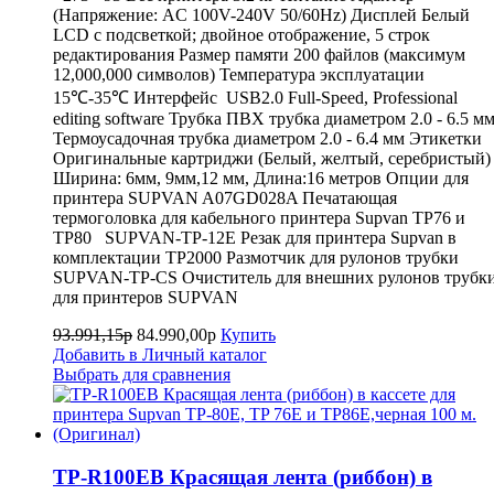
(Напряжение: AC 100V-240V 50/60Hz) Дисплей Белый
LCD с подсветкой; двойное отображение, 5 строк
редактирования Размер памяти 200 файлов (максимум
12,000,000 символов) Температура эксплуатации
15℃-35℃ Интерфейс USB2.0 Full-Speed, Professional
editing software Трубка ПВХ трубка диаметром 2.0 - 6.5 м
Термоусадочная трубка диаметром 2.0 - 6.4 мм Этикетки
Оригинальные картриджи (Белый, желтый, серебристый)
Ширина: 6мм, 9мм,12 мм, Длина:16 метров Опции для
принтера SUPVAN A07GD028A Печатающая
термоголовка для кабельного принтера Supvan TP76 и
TP80 SUPVAN-TP-12E Резак для принтера Supvan в
комплектации TP2000 Размотчик для рулонов трубки
SUPVAN-TP-CS Очиститель для внешних рулонов трубк
для принтеров SUPVAN
93.991,15р
84.990,00р
Купить
Добавить в Личный каталог
Выбрать для сравнения
TP-R100EB Красящая лента (риббон) в