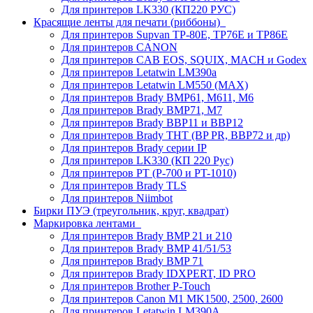
Для принтеров LK330 (КП220 РУС)
Красящие ленты для печати (риббоны)
Для принтеров Supvan TP-80E, TP76E и TP86E
Для принтеров CANON
Для принтеров CAB EOS, SQUIX, MACH и Godex
Для принтеров Letatwin LM390a
Для принтеров Letatwin LM550 (MAX)
Для принтеров Brady BMP61, M611, M6
Для принтеров Brady BMP71, M7
Для принтеров Brady BBP11 и BBP12
Для принтеров Brady THT (BP PR, BBP72 и др)
Для принтеров Brady серии IP
Для принтеров LK330 (КП 220 Рус)
Для принтеров PT (P-700 и PT-1010)
Для принтеров Brady TLS
Для принтеров Niimbot
Бирки ПУЭ (треугольник, круг, квадрат)
Маркировка лентами
Для принтеров Brady BMP 21 и 210
Для принтеров Brady BMP 41/51/53
Для принтеров Brady BMP 71
Для принтеров Brady IDXPERT, ID PRO
Для принтеров Brother P-Touch
Для принтеров Canon M1 MK1500, 2500, 2600
Для принтеров Letatwin LM390A