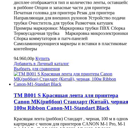
дисплее отображается тип и количество ленты, оставшейс
в риббоне Опции и запасные части для принтера
Печатная головка для принтера Резак для принтера
Направляющая для внешних рулонов Устройство подачи
трубки Очиститель для трубок Размотчик катушек
Примеры маркировки: Маркировка трубки ПВХ Сборка
Термоусадочная трубка Маркировка микроэлектроники
Сборка коммутаторов и патч-панелей
Самоламинирующиеся маркеры и вставки в пластиковые
контейнеры
94.960,00р
Купить
Добавить в Личный каталог
Выбрать для сравнения
TM B001 S Красящая лента для принтера
Canon MK(риббон) Стандарт (Китай), черная
100м Ribbon Canon-M1-Standart Black
Красящая лента (риббон) Стандарт , черная, 100 м в одно
картридже с чипом для принтеров CANON M-1 Pro, M-1