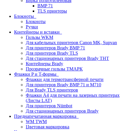
Бирка полиэтиленовая
BMP 71
TLS принтеры
Блокноты
Блокноты
Ручки
Контейнеры и вставки
Гильзы WKM
Для кабельных принтеров Canon MK, Supvan
Для принтеров Brady BMP 71
Для принтеров Brady TLS
Для стационарных принтеров Brady THT
Контейнеры Brady
Прозрачные гильзы ТМАРК
Флажки P и T-формы
Флажки для термотрансферной печати
Для принтеров Brady BMP 71 и M710
Для Brady TLS принтеров
Флажки A4 для печати на лазерных принтерах
(Листы LAT)
Для принтеров Niimbot
Для стационарных принтеров Brady
Преднапечатанная маркировка
WM TWM
Цветовая маркировка