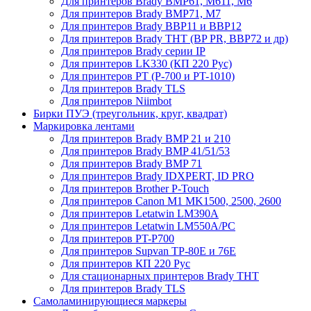
Для принтеров Brady BMP61, M611, M6
Для принтеров Brady BMP71, M7
Для принтеров Brady BBP11 и BBP12
Для принтеров Brady THT (BP PR, BBP72 и др)
Для принтеров Brady серии IP
Для принтеров LK330 (КП 220 Рус)
Для принтеров PT (P-700 и PT-1010)
Для принтеров Brady TLS
Для принтеров Niimbot
Бирки ПУЭ (треугольник, круг, квадрат)
Маркировка лентами
Для принтеров Brady BMP 21 и 210
Для принтеров Brady BMP 41/51/53
Для принтеров Brady BMP 71
Для принтеров Brady IDXPERT, ID PRO
Для принтеров Brother P-Touch
Для принтеров Canon M1 MK1500, 2500, 2600
Для принтеров Letatwin LM390A
Для принтеров Letatwin LM550A/PC
Для принтеров PT-P700
Для принтеров Supvan TP-80E и 76E
Для принтеров КП 220 Рус
Для стационарных принтеров Brady THT
Для принтеров Brady TLS
Самоламинирующиеся маркеры