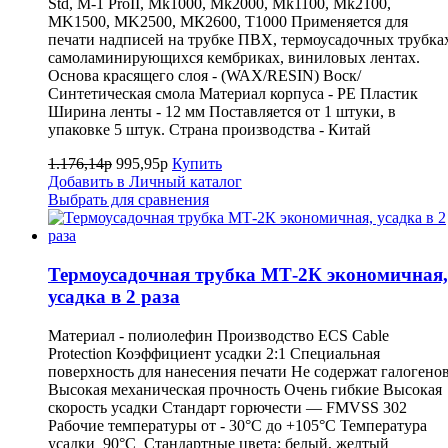
Std, M-1 ProII, Mk1000, Mk2000, Mk1100, Mk2100,
MK1500, MK2500, МК2600, Т1000 Применяется для
печати надписей на трубке ПВХ, термоусадочных трубка
самоламинирующихся кембриках, виниловых лентах.
Основа красящего слоя - (WAX/RESIN) Воск/
Синтетическая смола Материал корпуса - PE Пластик
Ширина ленты - 12 мм Поставляется от 1 штуки, в
упаковке 5 штук. Страна производства - Китай
1.176,14р
995,95р
Купить
Добавить в Личный каталог
Выбрать для сравнения
Термоусадочная трубка МТ-2К экономичная,
усадка в 2 раза
Материал - полиолефин Производство ECS Cable
Protection Коэффициент усадки 2:1 Специальная
поверхность для нанесения печати Не содержат галогено
Высокая механическая прочность Очень гибкие Высокая
скорость усадки Стандарт горючести — FMVSS 302
Рабочие температуры от - 30°C до +105°C Температура
усадки 90°C Стандартные цвета: белый, желтый