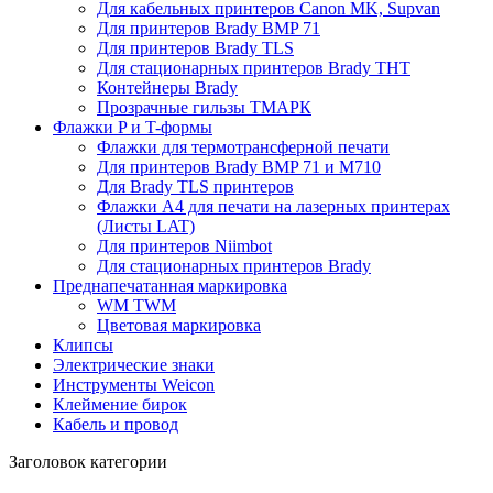
Для кабельных принтеров Canon MK, Supvan
Для принтеров Brady BMP 71
Для принтеров Brady TLS
Для стационарных принтеров Brady THT
Контейнеры Brady
Прозрачные гильзы ТМАРК
Флажки P и T-формы
Флажки для термотрансферной печати
Для принтеров Brady BMP 71 и M710
Для Brady TLS принтеров
Флажки A4 для печати на лазерных принтерах
(Листы LAT)
Для принтеров Niimbot
Для стационарных принтеров Brady
Преднапечатанная маркировка
WM TWM
Цветовая маркировка
Клипсы
Электрические знаки
Инструменты Weicon
Клеймение бирок
Кабель и провод
Заголовок категории