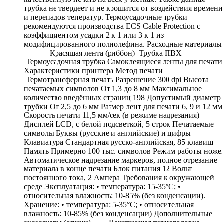
трубка не твердеет и не крошится от воздействия времен
и перепадов теператур. Термоусадочные трубки
рекомендуются производства ECS Cable Protection с
коэффициентом усадки 2 к 1 или 3 к 1 из
модифицированного полиолефина. Расходные материалы
Красящая лента (риббон) Трубка ПВХ
Термоусадочная трубка Самоклеящиеся ленты для печати
Характеристики принтера Метод печати
Термотрансферная печать Разрешение 300 dpi Высота
печатаемых символов От 1,3 до 8 мм Максимальное
количество введённых страниц 198 Допустимый диаметр
трубки От 2,5 до 6 мм Размер лент для печати 6, 9 и 12 мм
Скорость печати 11,5 мм/сек (в режиме надрезания)
Дисплей LCD, с белой подсветкой, 5 строк Печатаемые
символы Буквы (русские и английские) и цифры
Клавиатура Стандартная русско-английская, 85 клавиш
Память Примерно 100 тыс. символов Режим работы ноже
Автоматическое надрезание маркеров, полное отрезание
материала в конце печати Блок питания 12 Вольт
постоянного тока, 2 Ампера Требования к окружающей
среде Эксплуатация: • температура: 15-35°C; •
относительная влажность: 10-85% (без конденсации).
Хранение: • температура: 5-35°C; • относительная
влажность: 10-85% (без конденсации) Дополнительные