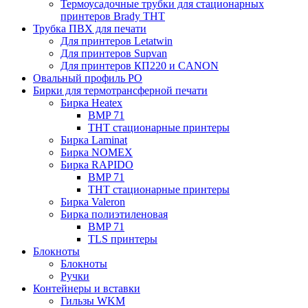
Термоусадочные трубки для стационарных
принтеров Brady THT
Трубка ПВХ для печати
Для принтеров Letatwin
Для принтеров Supvan
Для принтеров КП220 и CANON
Овальный профиль PO
Бирки для термотрансферной печати
Бирка Heatex
BMP 71
THT стационарные принтеры
Бирка Laminat
Бирка NOMEX
Бирка RAPIDO
BMP 71
THT стационарные принтеры
Бирка Valeron
Бирка полиэтиленовая
BMP 71
TLS принтеры
Блокноты
Блокноты
Ручки
Контейнеры и вставки
Гильзы WKM