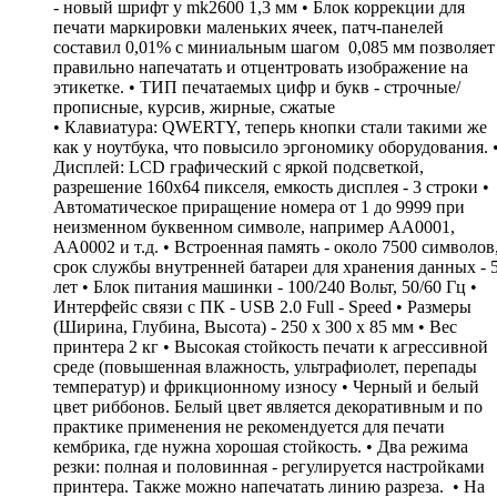
- новый шрифт у mk2600 1,3 мм • Блок коррекции для
печати маркировки маленьких ячеек, патч-панелей
составил 0,01% с миниальным шагом 0,085 мм позволяет
правильно напечатать и отцентровать изображение на
этикетке. • ТИП печатаемых цифр и букв - строчные/
прописные, курсив, жирные, сжатые
• Клавиатура: QWERTY, теперь кнопки стали такими же
как у ноутбука, что повысило эргономику оборудования. 
Дисплей: LCD графический c яркой подсветкой,
разрешение 160х64 пикселя, емкость дисплея - 3 строки •
Автоматическое приращение номера от 1 до 9999 при
неизменном буквенном символе, например АА0001,
АА0002 и т.д. • Встроенная память - около 7500 символов
срок службы внутренней батареи для хранения данных - 
лет • Блок питания машинки - 100/240 Вольт, 50/60 Гц •
Интерфейс связи с ПК - USB 2.0 Full - Speed • Размеры
(Ширина, Глубина, Высота) - 250 х 300 х 85 мм • Вес
принтера 2 кг • Высокая стойкость печати к агрессивной
среде (повышенная влажность, ультрафиолет, перепады
температур) и фрикционному износу • Черный и белый
цвет риббонов. Белый цвет является декоративным и по
практике применения не рекомендуется для печати
кембрика, где нужна хорошая стойкость. • Два режима
резки: полная и половинная - регулируется настройками
принтера. Также можно напечатать линию разреза. • На