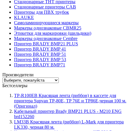
Стационарные THT принтеры
Стационарные принтеры CAB
Принтеры для ПВХ трубок
KLAUKE
Самоламинирующиеся маркеры
Маркеры однознаковые CBMR25
Этикетки для маркировки (шильдики)
Маркеры однознаковые Cembre
Принтер BRADY BMP21 PLUS
Принтер BRADY BMP 41
Принтер BRADY BMP 51
Принтер BRADY BMP 53
Принтер BRADY BMP71
Производители
Бестселлеры
TP-R100EB Красящая лента (риббон) в кассете для
принтера Supvan TP-80E, TP 76E и TP86E,черная 100 м.
(Оригинал)
Кабельный принтер Brady BMP21 PLUS - M210 ENG
brd152260
LM33B Красящая лента (риббон) L-Mark для принтера
LK330, черная 80 м.