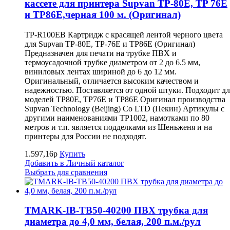
кассете для принтера Supvan TP-80E, TP 76E
и TP86E,черная 100 м. (Оригинал)
TP-R100EB Картридж с красящей лентой черного цвета
для Supvan TP-80E, TP-76E и TP86E (Оригинал)
Предназначен для печати на трубке ПВХ и
термоусадочной трубке диаметром от 2 до 6.5 мм,
виниловых лентах шириной до 6 до 12 мм.
Оригинальный, отличается высоким качеством и
надежностью. Поставляется от одной штуки. Подходит дл
моделей TP80E, TP76E и TP86E Оригинал производства
Supvan Technology (Beijing) Co LTD (Пекин) Артикулы с
другими наименованиями TP1002, намотками по 80
метров и т.п. является подделками из Шеньженя и на
принтеры для России не подходят.
1.597,16р
Купить
Добавить в Личный каталог
Выбрать для сравнения
TMARK-IB-TB50-40200 ПВХ трубка для
диаметра до 4,0 мм, белая, 200 п.м./рул