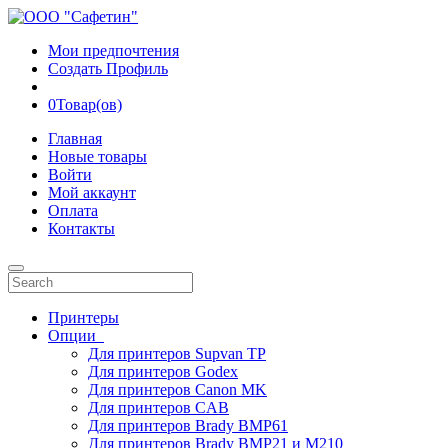
Мои предпочтения
Создать Профиль
0
Товар(ов)
Главная
Новые товары
Войти
Мой аккаунт
Оплата
Контакты
Принтеры
Опции
Для принтеров Supvan TP
Для принтеров Godex
Для принтеров Canon MK
Для принтеров CAB
Для принтеров Brady BMP61
Для принтеров Brady BMP21 и M210