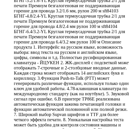
БГНГ-3.2/1.6-YL Круглая термоусадочная трубка 2/1 для
печати Премиум безгалогеновая не поддерживающая
горение для провода 3.2/1.6 мм, рулон 200 м sft84103
БГНГ-4.8/2.4-YL Круглая термоусадочная трубка 2/1 для
печати Премиум безгалогеновая не поддерживающая
горение для провода 4.8/2.4 мм рулон 100 м sft84104
БГНГ-6.4/3.2-YL Круглая термоусадочная трубка 2/1 для
печати Премиум безгалогеновая не поддерживающая
горение для провода 6.4/3.2 мм рулон 100 м Описание
продукта 1. Интерфейс на русском языке, возможность
выбора: ввод текста на русском и английском языке,
цифры, символы и т.д. Полностью русифицированная
клавиатура - ЙЦУКЕН 2. ЖК-дисплей с подсветкой може
отображать 7-строчные и 2-столбцовые вводные данные.
Каждая строка может отображать 14 английских букв и
кириллицу. 3.Функция Push-to-Talk (PTT) может
генерировать различные функции, используя только один
ключ для удобной работы. 4.78-клавишная клавиатура по
международному стандарту (как на ноутбуке). 5. Звуковой
сигнал при ошибке. 6.В принтере TP86E реализована
автоматическая функция зажима печатающей головки и
функции автоматической половинной или полной резки.
7. Широкий выбор Supvan шрифтов и TTF для более
четкого эффекта печати. 8. Уникальная настройка теста
может быть удобна для контроля состояния машины и