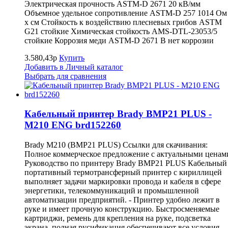
Электрическая прочность ASTM-D 2671 20 кВ/мм
Объемное удельное сопротивление ASTM-D 257 1014 Ом
x см Стойкость к воздействию плесневых грибов ASTM
G21 стойкие Химическая стойкость AMS-DTL-23053/5
стойкие Коррозия меди ASTM-D 2671 B нет коррозии
3.580,43р
Купить
Добавить в Личный каталог
Выбрать для сравнения
Кабельный принтер Brady BMP21 PLUS -
M210 ENG brd152260
Brady M210 (BMP21 PLUS) Ссылки для скачивания:
Полное коммерческое предложение с актуальными ценам
Руководство по принтеру Brady BMP21 PLUS Кабельный
портативный термотрансферный принтер с кириллицей
выполняет задачи маркировки провода и кабеля в сфере
энергетики, телекоммуникаций и промышленной
автоматизации предприятий. - Принтер удобно лежит в
руке и имеет прочную конструкцию. Быстросменяемые
картриджи, ремень для крепления на руке, подсветка
экрана, полная русификация обеспечивают все условия