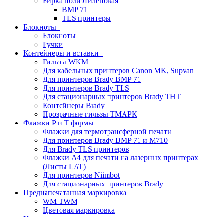
Бирка полиэтиленовая
BMP 71
TLS принтеры
Блокноты
Блокноты
Ручки
Контейнеры и вставки
Гильзы WKM
Для кабельных принтеров Canon MK, Supvan
Для принтеров Brady BMP 71
Для принтеров Brady TLS
Для стационарных принтеров Brady THT
Контейнеры Brady
Прозрачные гильзы ТМАРК
Флажки P и T-формы
Флажки для термотрансферной печати
Для принтеров Brady BMP 71 и M710
Для Brady TLS принтеров
Флажки A4 для печати на лазерных принтерах
(Листы LAT)
Для принтеров Niimbot
Для стационарных принтеров Brady
Преднапечатанная маркировка
WM TWM
Цветовая маркировка