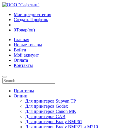
Мои предпочтения
Создать Профиль
0
Товар(ов)
Главная
Новые товары
Войти
Мой аккаунт
Оплата
Контакты
Принтеры
Опции
Для принтеров Supvan TP
Для принтеров Godex
Для принтеров Canon MK
Для принтеров CAB
Для принтеров Brady BMP61
Для принтеров Brady BMP21 и M210