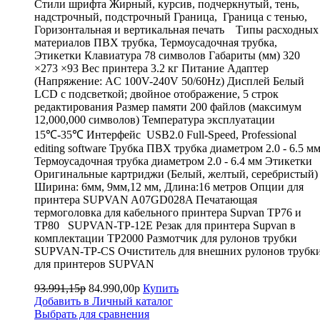
Стили шрифта Жирный, курсив, подчеркнутый, тень,
надстрочный, подстрочный Граница, Граница с тенью,
Горизонтальная и вертикальная печать Типы расходных
материалов ПВХ трубка, Термоусадочная трубка,
Этикетки Клавиатура 78 символов Габариты (мм) 320
×273 ×93 Вес принтера 3.2 кг Питание Адаптер
(Напряжение: AC 100V-240V 50/60Hz) Дисплей Белый
LCD с подсветкой; двойное отображение, 5 строк
редактирования Размер памяти 200 файлов (максимум
12,000,000 символов) Температура эксплуатации
15℃-35℃ Интерфейс USB2.0 Full-Speed, Professional
editing software Трубка ПВХ трубка диаметром 2.0 - 6.5 м
Термоусадочная трубка диаметром 2.0 - 6.4 мм Этикетки
Оригинальные картриджи (Белый, желтый, серебристый)
Ширина: 6мм, 9мм,12 мм, Длина:16 метров Опции для
принтера SUPVAN A07GD028A Печатающая
термоголовка для кабельного принтера Supvan TP76 и
TP80 SUPVAN-TP-12E Резак для принтера Supvan в
комплектации TP2000 Размотчик для рулонов трубки
SUPVAN-TP-CS Очиститель для внешних рулонов трубк
для принтеров SUPVAN
93.991,15р
84.990,00р
Купить
Добавить в Личный каталог
Выбрать для сравнения