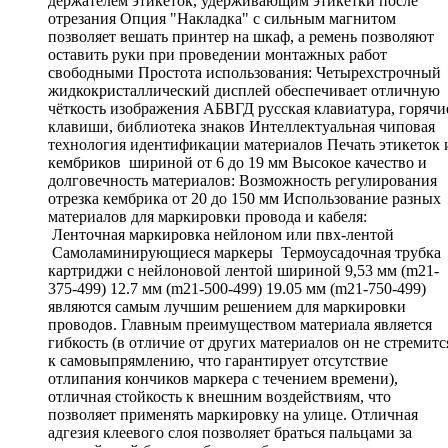
держателем этикеток, удерживающим этикетки после
отрезания Опция "Накладка" с сильным магнитом
позволяет вешать принтер на шкаф, а ремень позволяют
оставить руки при проведении монтажных работ
свободными Простота использования: Четырехстрочный
жидкокристаллический дисплей обеспечивает отличную
чёткость изображения АБВГД русская клавиатура, горячи
клавиши, библиотека знаков Интеллектуальная чиповая
технология идентификации материалов Печать этикеток 
кембриков шириной от 6 до 19 мм Высокое качество и
долговечность материалов: Возможность регулирования
отрезка кембрика от 20 до 150 мм Использование разных
материалов для маркировки провода и кабеля:
Ленточная маркировка нейлоном или пвх-лентой
Самоламинирующиеся маркеры Термоусадочная трубка 
картриджи с нейлоновой лентой шириной 9,53 мм (m21-
375-499) 12.7 мм (m21-500-499) 19.05 мм (m21-750-499)
являются самым лучшим решением для маркировки
проводов. Главным преимуществом материала является
гибкость (в отличие от других материалов он не стремитс
к самовыпрямлению, что гарантирует отсутствие
отлипания кончиков маркера с течением времени),
отличная стойкость к внешним воздействиям, что
позволяет применять маркировку на улице. Отличная
адгезия клеевого слоя позволяет браться пальцами за