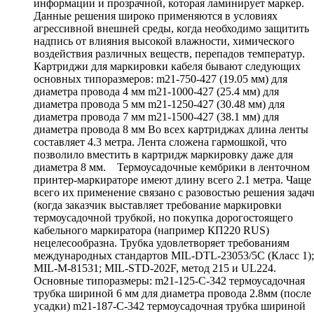
информации и прозрачной, которая ламинирует маркер.
Данные решения широко применяются в условиях
агрессивной внешней среды, когда необходимо защитить
надпись от влияния высокой влажности, химического
воздействия различных веществ, перепадов температур.
Картриджи для маркировки кабеля бывают следующих
основных типоразмеров: m21-750-427 (19.05 мм) для
диаметра провода 4 мм m21-1000-427 (25.4 мм) для
диаметра провода 5 мм m21-1250-427 (30.48 мм) для
диаметра провода 7 мм m21-1500-427 (38.1 мм) для
диаметра провода 8 мм Во всех картриджах длина ленты
составляет 4.3 метра. Лента сложена гармошкой, что
позволило вместить в картридж маркировку даже для
диаметра 8 мм. Термоусадочные кембрики в ленточном
принтер-маркираторе имеют длину всего 2.1 метра. Чаще
всего их применение связано с разовостью решения задач
(когда заказчик выставляет требование маркировки
термоусадочной трубкой, но покупка дорогостоящего
кабельного маркиратора (например КП220 RUS)
нецелесообразна. Трубка удовлетворяет требованиям
международных стандартов MIL-DTL-23053/5C (Класс 1);
MIL-M-81531; MIL-STD-202F, метод 215 и UL224.
Основные типоразмеры: m21-125-C-342 термоусадочная
трубка шириной 6 мм для диаметра провода 2.8мм (после
усадки) m21-187-C-342 термоусадочная трубка шириной