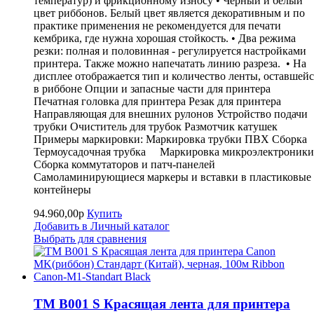
температур) и фрикционному износу • Черный и белый
цвет риббонов. Белый цвет является декоративным и по
практике применения не рекомендуется для печати
кембрика, где нужна хорошая стойкость. • Два режима
резки: полная и половинная - регулируется настройками
принтера. Также можно напечатать линию разреза. • На
дисплее отображается тип и количество ленты, оставшейс
в риббоне Опции и запасные части для принтера
Печатная головка для принтера Резак для принтера
Направляющая для внешних рулонов Устройство подачи
трубки Очиститель для трубок Размотчик катушек
Примеры маркировки: Маркировка трубки ПВХ Сборка
Термоусадочная трубка Маркировка микроэлектроники
Сборка коммутаторов и патч-панелей
Самоламинирующиеся маркеры и вставки в пластиковые
контейнеры
94.960,00р
Купить
Добавить в Личный каталог
Выбрать для сравнения
TM B001 S Красящая лента для принтера