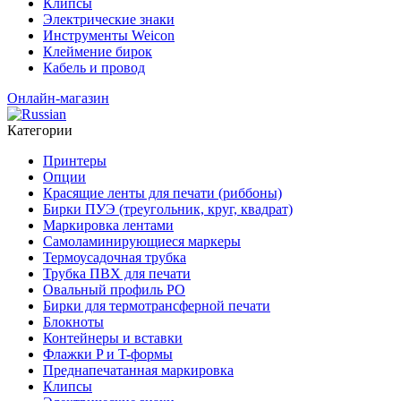
Клипсы
Электрические знаки
Инструменты Weicon
Клеймение бирок
Кабель и провод
Онлайн-магазин
Категории
Принтеры
Опции
Красящие ленты для печати (риббоны)
Бирки ПУЭ (треугольник, круг, квадрат)
Маркировка лентами
Самоламинирующиеся маркеры
Термоусадочная трубка
Трубка ПВХ для печати
Овальный профиль PO
Бирки для термотрансферной печати
Блокноты
Контейнеры и вставки
Флажки P и T-формы
Преднапечатанная маркировка
Клипсы