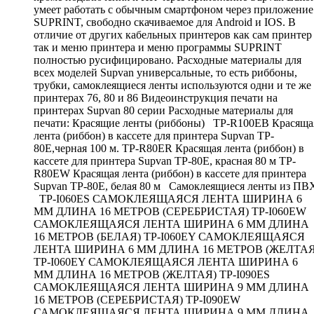
умеет работать с обычным смартфоном через приложение
SUPRINT, свободно скачиваемое для Android и IOS. В
отличие от других кабельных принтеров как сам принтер
так и меню принтера и меню программы SUPRINT
полностью русифицировано. Расходные материалы для
всех моделей Supvan универсальные, то есть риббоны,
трубки, самоклеящиеся ленты используются одни и те же
принтерах 76, 80 и 86 Видеоинструкция печати на
принтерах Supvan 80 серии Расходные материалы для
печати: Красящие ленты (риббоны) TP-R100EB Красяща
лента (риббон) в кассете для принтера Supvan TP-
80E,черная 100 м. TP-R80ER Красящая лента (риббон) в
кассете для принтера Supvan TP-80E, красная 80 м TP-
R80EW Красящая лента (риббон) в кассете для принтера
Supvan TP-80E, белая 80 м Самоклеящиеся ленты из ПВ
TP-I060ES САМОКЛЕЯЩАЯСЯ ЛЕНТА ШИРИНА 6
ММ ДЛИНА 16 МЕТРОВ (СЕРЕБРИСТАЯ) TP-I060EW
САМОКЛЕЯЩАЯСЯ ЛЕНТА ШИРИНА 6 ММ ДЛИНА
16 МЕТРОВ (БЕЛАЯ) TP-I060EY САМОКЛЕЯЩАЯСЯ
ЛЕНТА ШИРИНА 6 ММ ДЛИНА 16 МЕТРОВ (ЖЕЛТАЯ
TP-I060EY САМОКЛЕЯЩАЯСЯ ЛЕНТА ШИРИНА 6
ММ ДЛИНА 16 МЕТРОВ (ЖЕЛТАЯ) TP-I090ES
САМОКЛЕЯЩАЯСЯ ЛЕНТА ШИРИНА 9 ММ ДЛИНА
16 МЕТРОВ (СЕРЕБРИСТАЯ) TP-I090EW
САМОКЛЕЯЩАЯСЯ ЛЕНТА ШИРИНА 9 ММ ДЛИНА