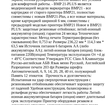
для комфортной работы. - BMP 21-PLUS является
модернизацией модели маркиратора ВМР21 - все
картриджи от старого принтера BMP21, полностью
совместимы с новым BMP21-Plus, а все новые материалы
кроме картриджей шириной 6 мм, совместимы с
предыдущей моделью принтера BMP21 Новое в BMP21
PLUS: защитные резиновые отбойники; литий-ионный
аккумулятор (опция); гарантия 24 месяца Технические
характеристики: Метод печати Термотрансферная (без
смазывания) Вес 0,753 кг Размеры 236,22 мм * 114,3 мм *
63,5 мм Источник питания 6 батареек АА (либо
аккумуляторы АА); литий-ионная батарея (опция); блок-
питания 220В(опция) Температура эксплуатации От +4 д
+ 49°С Соответствие Утвержден FCC Class A Клавиатура
Русско-английская АБВ Язык меню Русский, Английски
Разрешение печати 203 dpi Размеры шрифта
Автоматический, 6, 9, 14, 20, 28, 40 пт, полужирный
Память 12 этикеток Прочность и долговечность:
Испытанная на удар сверхпрочная конструкция с
резиновыми отбойниками обеспечивает хорошую защиту
от падений Удобная конструкция, балансировка и
рельефная ручка обеспечивают легкость работы Литий-
ионная аккумуляторная батарея (опция) имеет длительны
срок эксплуатации Принтер оборудован резаком и