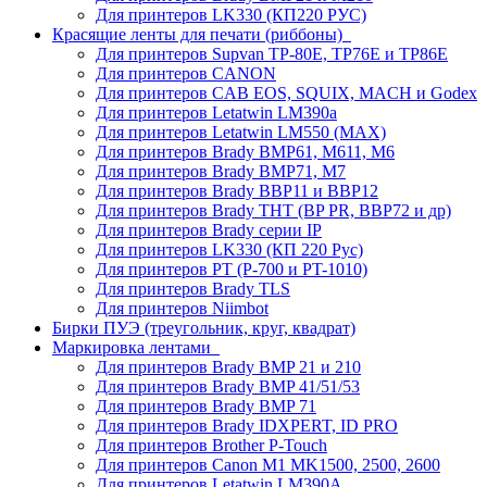
Для принтеров LK330 (КП220 РУС)
Красящие ленты для печати (риббоны)
Для принтеров Supvan TP-80E, TP76E и TP86E
Для принтеров CANON
Для принтеров CAB EOS, SQUIX, MACH и Godex
Для принтеров Letatwin LM390a
Для принтеров Letatwin LM550 (MAX)
Для принтеров Brady BMP61, M611, M6
Для принтеров Brady BMP71, M7
Для принтеров Brady BBP11 и BBP12
Для принтеров Brady THT (BP PR, BBP72 и др)
Для принтеров Brady серии IP
Для принтеров LK330 (КП 220 Рус)
Для принтеров PT (P-700 и PT-1010)
Для принтеров Brady TLS
Для принтеров Niimbot
Бирки ПУЭ (треугольник, круг, квадрат)
Маркировка лентами
Для принтеров Brady BMP 21 и 210
Для принтеров Brady BMP 41/51/53
Для принтеров Brady BMP 71
Для принтеров Brady IDXPERT, ID PRO
Для принтеров Brother P-Touch
Для принтеров Canon M1 MK1500, 2500, 2600
Для принтеров Letatwin LM390A