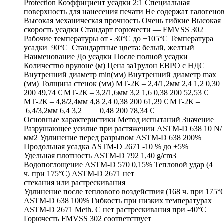
Protection Коэффициент усадки 2:1 Специальная
поверхность для нанесения печати Не содержат галогено
Высокая механическая прочность Очень гибкие Высокая
скорость усадки Стандарт горючести — FMVSS 302
Рабочие температуры от - 30°C до +105°C Температура
усадки 90°C Стандартные цвета: белый, желтый
Наименование До усадки После полной усадки
Количество врулоне (м) Цена за1рулон ЕВРО с НДС
Внутренний диаметр min(мм) Внутренний диаметр max
(мм) Толщина стенок (мм) МТ-2К – 2,4/1,2мм 2,4 1,2 0,30
200 49,74 € МТ-2К – 3,2/1,6мм 3,2 1,6 0,38 200 52,53 €
МТ-2К – 4,8/2,4мм 4,8 2,4 0,38 200 61,29 € МТ-2К –
6,4/3,2мм 6,4 3,2 0,48 200 78,34 €
Основные характеристики Метод испытаний Значение
Разрушающее усилие при растяжении ASTM-D 638 10 N/
мм2 Удлинение перед разрывом ASTM-D 638 200%
Продольная усадка ASTM-D 2671 -10 % до +5%
Удельная плотность ASTM-D 792 1,40 g/cm3
Водопоглощение ASTM-D 570 0,15% Тепловой удар (4
ч. при 175°C) ASTM-D 2671 нет
стекания или растрескивания
Удлинение после теплового воздействия (168 ч. при 175°
ASTM-D 638 100% Гибкость при низких температурах
ASTM-D 2671 Meth. C нет растрескивания при -40°C
Горючесть FMVSS 302 соответствует