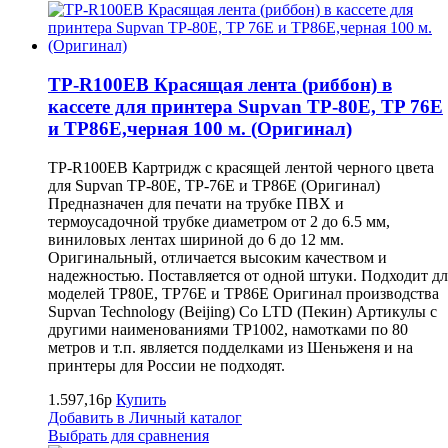
TP-R100EB Красящая лента (риббон) в
кассете для принтера Supvan TP-80E, TP 76E
и TP86E,черная 100 м. (Оригинал)
TP-R100EB Картридж с красящей лентой черного цвета
для Supvan TP-80E, TP-76E и TP86E (Оригинал)
Предназначен для печати на трубке ПВХ и
термоусадочной трубке диаметром от 2 до 6.5 мм,
виниловых лентах шириной до 6 до 12 мм.
Оригинальный, отличается высоким качеством и
надежностью. Поставляется от одной штуки. Подходит дл
моделей TP80E, TP76E и TP86E Оригинал производства
Supvan Technology (Beijing) Co LTD (Пекин) Артикулы с
другими наименованиями TP1002, намотками по 80
метров и т.п. является подделками из Шеньженя и на
принтеры для России не подходят.
1.597,16р
Купить
Добавить в Личный каталог
Выбрать для сравнения