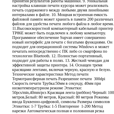
принятия результатов работы машинки. 9. Уникальная
настройка клавиши печати курсора может реализовать
печать содержимого между любыми двумя линейными
интервалами в файле. 10. Мощная встроенная емкость
файловой памяти может хранить в памяти 200 различных
файлов для удобства печати любого файла в любое время.
11.Высокоскоростной компьютерный кабельный принтер
TP86E может быть подключен к любому компьютеру.
Программное обеспечение Supvan имеет совершенно
новый интерфейс для печати с богатыми функциями. Он
подходит для операционной системы Windows и может
печатать непосредственно с ПК либо со смартфона по
технологии Bluetooth. 12. Полностью портативный,
подходит для работы в полях. 13. Жесткий чемодан для
эффективной защиты принтера. 14. Оснащен тремя
красящами лентами, включая черную, красную и белую.
Технические характеристики Метод печати
Термотрансферная печать Разрешение печати 300dpi
Скорость печати Трубка:50мм в секунду, 40мм при
низкотемпературном режиме Этикетки:
50pcs/min,40mm/pcs Красящая лента (риббон) Черный: 100
метров,Белый: 80 метров, Красный: 80 метров Режимы
ввода Буквенно-цифровой, символы Размеры символов
Этикетки: 1-7 Трубка: 1-5 Повторение 1-200 Метод
нарезки Автоматическая полная и половинная резка