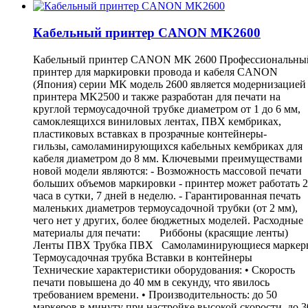
Кабельный принтер CANON MK2600
Кабельный принтер CANON MK 2600 Профессиональны
принтер для маркировки провода и кабеля CANON
(Япония) серии MK модель 2600 является модернизацией
принтера MK2500 и также разработан для печати на
круглой термоусадочной трубке диаметром от 1 до 6 мм,
самоклеящихся виниловых лентах, ПВХ кембриках,
пластиковых вставках в прозрачные контейнеры-
гильзы, cамоламинирующихся кабельных кембриках для
кабеля диаметром до 8 мм. Ключевыми преимуществами
новой модели являются: - Возможность массовой печати
больших объемов маркировки - принтер может работать 
часа в сутки, 7 дней в неделю. - Гарантированная печать
маленьких диаметров термоусадочной трубки (от 2 мм),
чего нет у других, более бюджетных моделей. Расходные
материалы для печати: Риббоны (красящие ленты)
Ленты ПВХ Трубка ПВХ Самоламинирующиеся маркер
Термоусадочная трубка Вставки в контейнеры
Технические характеристики оборудования: • Скорость
печати повышена до 40 мм в секунду, что явилось
требованием времени. • Производительность: до 50
маркеров в минуту при настройке высокой скорости, до 3