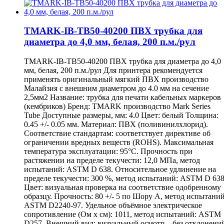
TMARK-IB-TB50-40200 ПВХ трубка для
диаметра до 4,0 мм, белая, 200 п.м./рул
TMARK-IB-TB50-40200 ПВХ трубка для диаметра до 4,0
мм, белая, 200 п.м./рул Для принтера рекомендуется
применять оригинальный мягкий ПВХ производство
Малайзия с внешним диаметром до 4.0 мм на сечение
2,5мм2 Название: трубка для печати кабельных маркеров
(кембриков) Бренд: TMARK производство Mark Series
Tube Доступные размеры, мм: 4.0 Цвет: белый Толщина:
0.45 +/- 0.05 мм. Материал: ПВХ (поливинилхлорид).
Соответствие стандартам: соответствует директиве об
ограничении вредных веществ (ROHS). Максимальная
температура эксплуатации: 95°С. Прочность при
растяжении на пределе текучести: 12,0 МПа, метод
испытаний: ASTM D 638. Относительное удлинение на
пределе текучести: 300 %, метод испытаний: ASTM D 638
Цвет: визуальная проверка на соответствие одобренному
образцу. Прочность: 80 +/- 5 по Шору А, метод испытаний
ASTM D2240-97. Удельное объёмное электрическое
сопротивление (Ом х см): 1011, метод испытаний: ASTM
D257. Внешний вид: визуальный осмотр – без отклонени