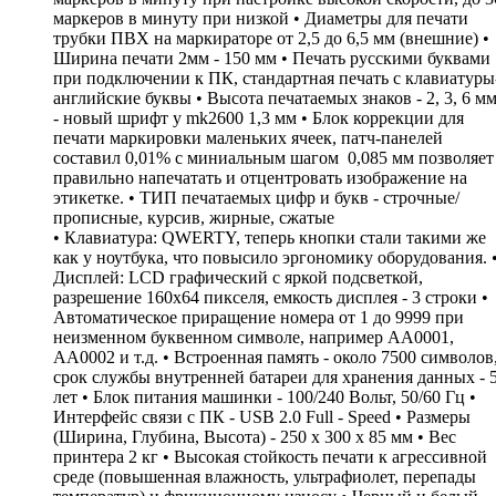
маркеров в минуту при низкой • Диаметры для печати
трубки ПВХ на маркираторе от 2,5 до 6,5 мм (внешние) •
Ширина печати 2мм - 150 мм • Печать русскими буквами
при подключении к ПК, стандартная печать с клавиатуры
английские буквы • Высота печатаемых знаков - 2, 3, 6 м
- новый шрифт у mk2600 1,3 мм • Блок коррекции для
печати маркировки маленьких ячеек, патч-панелей
составил 0,01% с миниальным шагом 0,085 мм позволяет
правильно напечатать и отцентровать изображение на
этикетке. • ТИП печатаемых цифр и букв - строчные/
прописные, курсив, жирные, сжатые
• Клавиатура: QWERTY, теперь кнопки стали такими же
как у ноутбука, что повысило эргономику оборудования. 
Дисплей: LCD графический c яркой подсветкой,
разрешение 160х64 пикселя, емкость дисплея - 3 строки •
Автоматическое приращение номера от 1 до 9999 при
неизменном буквенном символе, например АА0001,
АА0002 и т.д. • Встроенная память - около 7500 символов
срок службы внутренней батареи для хранения данных - 
лет • Блок питания машинки - 100/240 Вольт, 50/60 Гц •
Интерфейс связи с ПК - USB 2.0 Full - Speed • Размеры
(Ширина, Глубина, Высота) - 250 х 300 х 85 мм • Вес
принтера 2 кг • Высокая стойкость печати к агрессивной
среде (повышенная влажность, ультрафиолет, перепады