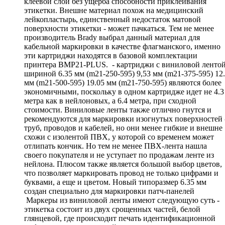
клеевой слой без ущерба способности приклеивания
этикетки. Внешне материал похож на медицинский
лейкопластырь, единственный недостаток матовой
поверхности этикетки - может пачкаться. Тем не менее
производитель Brady выбрал данный материал для
кабельной маркировки в качестве флагманского, именно
эти картриджи находятся в базовой комплектации
принтера BMP21-PLUS. - картриджи с виниловой ленто
шириной 6.35 мм (m21-250-595) 9,53 мм (m21-375-595) 12
мм (m21-500-595) 19.05 мм (m21-750-595) являются более
экономичными, поскольку в одном картридже идет не 4.3
метра как в нейлоновых, а 6.4 метра, при сходной
стоимости. Виниловые ленты также отлично гнутся и
рекомендуются для маркировки изогнутых поверхностей 
труб, проводов и кабелей, но они менее гибкие и внешне
схожи с изолентой ПВХ, у которой со временем может
отлипать кончик. Но тем не менее ПВХ-лента нашла
своего покупателя и не уступает по продажам ленте из
нейлона. Плюсом также является большой выбор цветов,
что позволяет маркировать провод не только цифрами и
буквами, а еще и цветом. Новый типоразмер 6.35 мм
создан специально для маркировки патч-панелей
Маркеры из виниловой ленты имеют следующую суть -
этикетка состоит из двух срощенных частей, белой
глянцевой, где происходит печать идентификационной