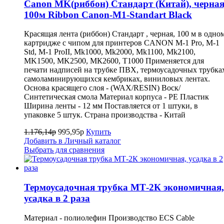
Canon MK(риббон) Стандарт (Китай), черная
100м Ribbon Canon-M1-Standart Black
Красящая лента (риббон) Стандарт , черная, 100 м в одно
картридже с чипом для принтеров CANON M-1 Pro, M-1
Std, M-1 ProII, Mk1000, Mk2000, Mk1100, Mk2100,
MK1500, MK2500, МК2600, Т1000 Применяется для
печати надписей на трубке ПВХ, термоусадочных трубка
самоламинирующихся кембриках, виниловых лентах.
Основа красящего слоя - (WAX/RESIN) Воск/
Синтетическая смола Материал корпуса - PE Пластик
Ширина ленты - 12 мм Поставляется от 1 штуки, в
упаковке 5 штук. Страна производства - Китай
1.176,14р
995,95р
Купить
Добавить в Личный каталог
Выбрать для сравнения
Термоусадочная трубка МТ-2К экономичная,
усадка в 2 раза
Материал - полиолефин Производство ECS Cable