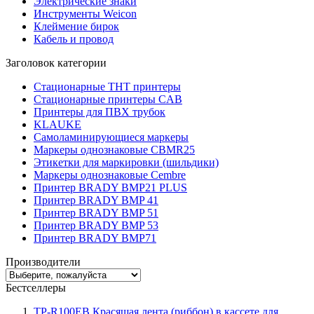
Электрические знаки
Инструменты Weicon
Клеймение бирок
Кабель и провод
Заголовок категории
Стационарные THT принтеры
Стационарные принтеры CAB
Принтеры для ПВХ трубок
KLAUKE
Самоламинирующиеся маркеры
Маркеры однознаковые CBMR25
Этикетки для маркировки (шильдики)
Маркеры однознаковые Cembre
Принтер BRADY BMP21 PLUS
Принтер BRADY BMP 41
Принтер BRADY BMP 51
Принтер BRADY BMP 53
Принтер BRADY BMP71
Производители
Бестселлеры
TP-R100EB Красящая лента (риббон) в кассете для