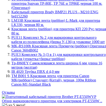
принтера Supvan TP-80E, TP 76E и TP86E,черная 100 м.
(Оригинал)
Кабельный принтер Brady BMP21 PLUS - M210 ENG
brd152260
LM33B Красящая лента (риббон) L-Mark для принтера
LK330, черная 80 м.
Красящая лента (риббон) для принтера КП 220 Рус,черная
80 м.
PUE11 Комплект № 2 для маркировки контрольного
кабеля из полиолефина (бирка У-136) в упаковке 1000 шт
MK-RS100b Красящая лента Премиум (риббон) Оригинал
Canon 3604B002
PUE3 Комплект № 3 (3 в 1) для маркировки контрольного
кабеля (этикетка+бирка+риббон)
Tp-I060EY Самоклеящаяся лента ширина 6 мм длина 16
метров (желтая)
IB 4020 Трубка ПВХ d 4,0 мм
TM B001 S Красящая лента для принтера Canon
MK(риббон) Стандарт (Китай), черная, 100м Ribbon
Canon-M1-Standart Black
Отзывы
Обзор маркировочного принтера для электриков PT-E550W ..