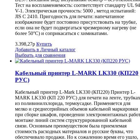
Тест на воспламеняемость: соответствует стандарту UL 94
V-1. Электрическая прочность: 5000 , метод испытаний:
JIS C 2410. Пригодность для печати: напечатанное
изображение будет постоянно присутствовать на трубке,
если она не будет подвергаться чрезмерному нагреву (не
более 50°С) и соприкасаться с химикатами.
3.398,27р
Купить
Добавить в Личный каталог
Выбрать для сравнения
Кабельный принтер L-MARK LK330 (КП220
РУС)
Кабельный принтер L-Mark LK330 (КП220) Принтер L-
MARK LK330 (КП 220 РУС) для печати на ленте, трубка
из поливинилхлорида, термоусадке. Применяется для
мелко и среднесерийных объемов кабельной маркировки
при сборке шкафов, проведении электромонтажных работ
монтаже линий систем структурированной кабельной
связи. Основным преимуществом была приемлемая
стоимость расходных материалов и русские буквы, что
обеспечивало продажи. Но к сожалению время его ушло,