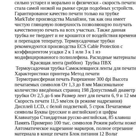
сильно устарел и морально и физически - скорость печати
стала самой низкой на рынке среди подобных устройств.
Гарантированое качество печати только на трубке
MarkTube производства Малайзии, так как она имеет
чистую глянцевую поверхность позволяющую получать
качественную печать на всех участках. Также данная
трубка не твердеет и не крошится от воздействия времен
и перепадов теператур. Термоусадочные трубки
рекомендуются производства ECS Cable Protection с
коэффициентом усадки 2 к 1 или 3 к 1 из
модифицированного полиолефина. Расходные материалы
Красящая лента (риббон) Трубка ПВХ
Термоусадочная трубка Самоклеящиеся ленты для печати
Характеристики принтера Метод печати
Термотрансферная печать Разрешение 300 dpi Высота
печатаемых символов От 1,3 до 8 мм Максимальное
количество введённых страниц 198 Допустимый диаметр
трубки От 2,5 до 6 мм Размер лент для печати 6, 9 и 12 мм
Скорость печати 11,5 мм/сек (в режиме надрезания)
Дисплей LCD, с белой подсветкой, 5 строк Печатаемые
символы Буквы (русские и английские) и цифры
Клавиатура Стандартная русско-английская, 85 клавиш
Память Примерно 100 тыс. символов Режим работы ноже
Автоматическое надрезание маркеров, полное отрезание
материала в конце печати Блок питания 12 Вольт