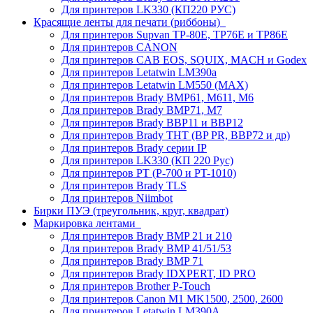
Для принтеров LK330 (КП220 РУС)
Красящие ленты для печати (риббоны)
Для принтеров Supvan TP-80E, TP76E и TP86E
Для принтеров CANON
Для принтеров CAB EOS, SQUIX, MACH и Godex
Для принтеров Letatwin LM390a
Для принтеров Letatwin LM550 (MAX)
Для принтеров Brady BMP61, M611, M6
Для принтеров Brady BMP71, M7
Для принтеров Brady BBP11 и BBP12
Для принтеров Brady THT (BP PR, BBP72 и др)
Для принтеров Brady серии IP
Для принтеров LK330 (КП 220 Рус)
Для принтеров PT (P-700 и PT-1010)
Для принтеров Brady TLS
Для принтеров Niimbot
Бирки ПУЭ (треугольник, круг, квадрат)
Маркировка лентами
Для принтеров Brady BMP 21 и 210
Для принтеров Brady BMP 41/51/53
Для принтеров Brady BMP 71
Для принтеров Brady IDXPERT, ID PRO
Для принтеров Brother P-Touch
Для принтеров Canon M1 MK1500, 2500, 2600
Для принтеров Letatwin LM390A