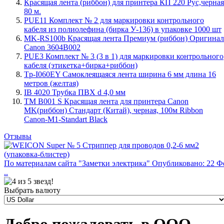
Красящая лента (риббон) для принтера КП 220 Рус,черная
80 м.
PUE11 Комплект № 2 для маркировки контрольного
кабеля из полиолефина (бирка У-136) в упаковке 1000 шт
MK-RS100b Красящая лента Премиум (риббон) Оригинал
Canon 3604B002
PUE3 Комплект № 3 (3 в 1) для маркировки контрольного
кабеля (этикетка+бирка+риббон)
Tp-I060EY Самоклеящаяся лента ширина 6 мм длина 16
метров (желтая)
IB 4020 Трубка ПВХ d 4,0 мм
TM B001 S Красящая лента для принтера Canon
MK(риббон) Стандарт (Китай), черная, 100м Ribbon
Canon-M1-Standart Black
Отзывы
По материалам сайта "Заметки электрика" Опубликовано: 22 Ф
..
Выбрать валюту