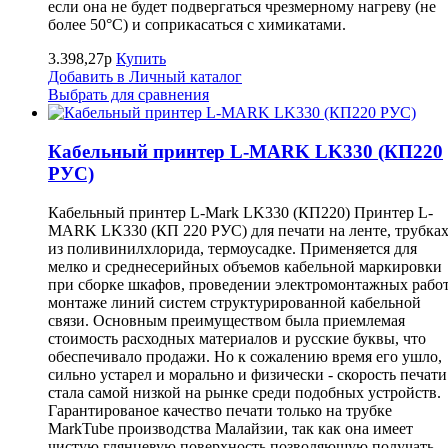
если она не будет подвергаться чрезмерному нагреву (не
более 50°С) и соприкасаться с химикатами.
3.398,27р
Купить
Добавить в Личный каталог
Выбрать для сравнения
Кабельный принтер L-MARK LK330 (КП220
РУС)
Кабельный принтер L-Mark LK330 (КП220) Принтер L-
MARK LK330 (КП 220 РУС) для печати на ленте, трубка
из поливинилхлорида, термоусадке. Применяется для
мелко и среднесерийных объемов кабельной маркировки
при сборке шкафов, проведении электромонтажных работ
монтаже линий систем структурированной кабельной
связи. Основным преимуществом была приемлемая
стоимость расходных материалов и русские буквы, что
обеспечивало продажи. Но к сожалению время его ушло,
сильно устарел и морально и физически - скорость печати
стала самой низкой на рынке среди подобных устройств.
Гарантированое качество печати только на трубке
MarkTube производства Малайзии, так как она имеет
чистую глянцевую поверхность позволяющую получать