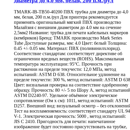
диаметра до 4,0 мм, белая, 200 п.м./рул
TMARK-IB-TB50-40200 ПВХ трубка для диаметра до 4,0
мм, белая, 200 п.м./рул Для принтера рекомендуется
применять оригинальный мягкий ПВХ производство
Малайзия с внешним диаметром до 4.0 мм на сечение
2,5мм2 Название: трубка для печати кабельных маркеров
(кембриков) Бренд: TMARK производство Mark Series
Tube Доступные размеры, мм: 4.0 Цвет: белый Толщина:
0.45 +/- 0.05 мм. Материал: ПВХ (поливинилхлорид).
Соответствие стандартам: соответствует директиве об
ограничении вредных веществ (ROHS). Максимальная
температура эксплуатации: 95°С. Прочность при
растяжении на пределе текучести: 12,0 МПа, метод
испытаний: ASTM D 638. Относительное удлинение на
пределе текучести: 300 %, метод испытаний: ASTM D 638
Цвет: визуальная проверка на соответствие одобренному
образцу. Прочность: 80 +/- 5 по Шору А, метод испытаний
ASTM D2240-97. Удельное объёмное электрическое
сопротивление (Ом х см): 1011, метод испытаний: ASTM
D257. Внешний вид: визуальный осмотр – без отклонени
Тест на воспламеняемость: соответствует стандарту UL 94
V-1. Электрическая прочность: 5000 , метод испытаний:
JIS C 2410. Пригодность для печати: напечатанное
изображение будет постоянно присутствовать на трубке,