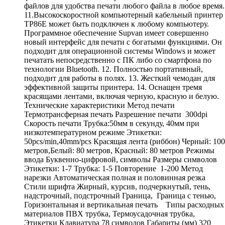
файлов для удобства печати любого файла в любое время.
11.Высокоскоростной компьютерный кабельный принтер
TP86E может быть подключен к любому компьютеру.
Программное обеспечение Supvan имеет совершенно
новый интерфейс для печати с богатыми функциями. Он
подходит для операционной системы Windows и может
печатать непосредственно с ПК либо со смартфона по
технологии Bluetooth. 12. Полностью портативный,
подходит для работы в полях. 13. Жесткий чемодан для
эффективной защиты принтера. 14. Оснащен тремя
красящами лентами, включая черную, красную и белую.
Технические характеристики Метод печати
Термотрансферная печать Разрешение печати 300dpi
Скорость печати Трубка:50мм в секунду, 40мм при
низкотемпературном режиме Этикетки:
50pcs/min,40mm/pcs Красящая лента (риббон) Черный: 100
метров,Белый: 80 метров, Красный: 80 метров Режимы
ввода Буквенно-цифровой, символы Размеры символов
Этикетки: 1-7 Трубка: 1-5 Повторение 1-200 Метод
нарезки Автоматическая полная и половинная резка
Стили шрифта Жирный, курсив, подчеркнутый, тень,
надстрочный, подстрочный Граница, Граница с тенью,
Горизонтальная и вертикальная печать Типы расходных
материалов ПВХ трубка, Термоусадочная трубка,
Этикетки Клавиатура 78 символов Габариты (мм) 320