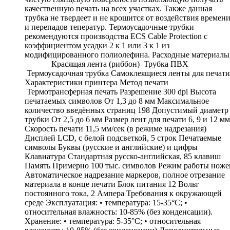
качественную печать на всех участках. Также данная
трубка не твердеет и не крошится от воздействия времен
и перепадов теператур. Термоусадочные трубки
рекомендуются производства ECS Cable Protection с
коэффициентом усадки 2 к 1 или 3 к 1 из
модифицированного полиолефина. Расходные материалы
Красящая лента (риббон) Трубка ПВХ
Термоусадочная трубка Самоклеящиеся ленты для печати
Характеристики принтера Метод печати
Термотрансферная печать Разрешение 300 dpi Высота
печатаемых символов От 1,3 до 8 мм Максимальное
количество введённых страниц 198 Допустимый диаметр
трубки От 2,5 до 6 мм Размер лент для печати 6, 9 и 12 мм
Скорость печати 11,5 мм/сек (в режиме надрезания)
Дисплей LCD, с белой подсветкой, 5 строк Печатаемые
символы Буквы (русские и английские) и цифры
Клавиатура Стандартная русско-английская, 85 клавиш
Память Примерно 100 тыс. символов Режим работы ноже
Автоматическое надрезание маркеров, полное отрезание
материала в конце печати Блок питания 12 Вольт
постоянного тока, 2 Ампера Требования к окружающей
среде Эксплуатация: • температура: 15-35°C; •
относительная влажность: 10-85% (без конденсации).
Хранение: • температура: 5-35°C; • относительная