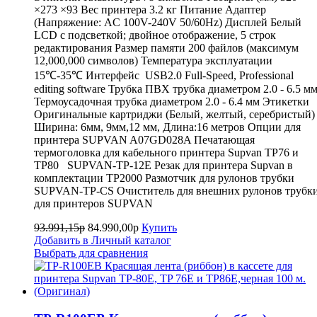
×273 ×93 Вес принтера 3.2 кг Питание Адаптер
(Напряжение: AC 100V-240V 50/60Hz) Дисплей Белый
LCD с подсветкой; двойное отображение, 5 строк
редактирования Размер памяти 200 файлов (максимум
12,000,000 символов) Температура эксплуатации
15℃-35℃ Интерфейс USB2.0 Full-Speed, Professional
editing software Трубка ПВХ трубка диаметром 2.0 - 6.5 м
Термоусадочная трубка диаметром 2.0 - 6.4 мм Этикетки
Оригинальные картриджи (Белый, желтый, серебристый)
Ширина: 6мм, 9мм,12 мм, Длина:16 метров Опции для
принтера SUPVAN A07GD028A Печатающая
термоголовка для кабельного принтера Supvan TP76 и
TP80 SUPVAN-TP-12E Резак для принтера Supvan в
комплектации TP2000 Размотчик для рулонов трубки
SUPVAN-TP-CS Очиститель для внешних рулонов трубк
для принтеров SUPVAN
93.991,15р
84.990,00р
Купить
Добавить в Личный каталог
Выбрать для сравнения