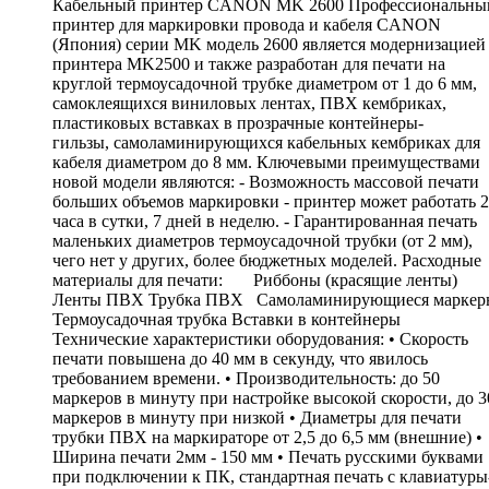
Кабельный принтер CANON MK 2600 Профессиональны
принтер для маркировки провода и кабеля CANON
(Япония) серии MK модель 2600 является модернизацией
принтера MK2500 и также разработан для печати на
круглой термоусадочной трубке диаметром от 1 до 6 мм,
самоклеящихся виниловых лентах, ПВХ кембриках,
пластиковых вставках в прозрачные контейнеры-
гильзы, cамоламинирующихся кабельных кембриках для
кабеля диаметром до 8 мм. Ключевыми преимуществами
новой модели являются: - Возможность массовой печати
больших объемов маркировки - принтер может работать 
часа в сутки, 7 дней в неделю. - Гарантированная печать
маленьких диаметров термоусадочной трубки (от 2 мм),
чего нет у других, более бюджетных моделей. Расходные
материалы для печати: Риббоны (красящие ленты)
Ленты ПВХ Трубка ПВХ Самоламинирующиеся маркер
Термоусадочная трубка Вставки в контейнеры
Технические характеристики оборудования: • Скорость
печати повышена до 40 мм в секунду, что явилось
требованием времени. • Производительность: до 50
маркеров в минуту при настройке высокой скорости, до 3
маркеров в минуту при низкой • Диаметры для печати
трубки ПВХ на маркираторе от 2,5 до 6,5 мм (внешние) •
Ширина печати 2мм - 150 мм • Печать русскими буквами
при подключении к ПК, стандартная печать с клавиатуры