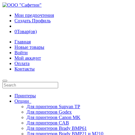
Мои предпочтения
Создать Профиль
0
Товар(ов)
Главная
Новые товары
Войти
Мой аккаунт
Оплата
Контакты
Принтеры
Опции
Для принтеров Supvan TP
Для принтеров Godex
Для принтеров Canon MK
Для принтеров CAB
Для принтеров Brady BMP61
Для принтеров Brady BMP21 и M210