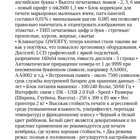
английские буквы • Высота печатаемых знаков - 2, 3, 6 м
- новый шрифт у mk2600 1,3 мм • Блок коррекции для
печати маркировки маленьких ячеек, патч-панелей
составил 0,01% с миниальным шагом 0,085 мм позволяет
правильно напечатать и отцентровать изображение на
этикетке. • ТИП печатаемых цифр и букв - строчные/
прописные, курсив, жирные, сжатые
• Клавиатура: QWERTY, теперь кнопки стали такими же
как у ноутбука, что повысило эргономику оборудования. 
Дисплей: LCD графический c яркой подсветкой,
разрешение 160х64 пикселя, емкость дисплея - 3 строки •
Автоматическое приращение номера от 1 до 9999 при
неизменном буквенном символе, например АА0001,
АА0002 и т.д. • Встроенная память - около 7500 символов
срок службы внутренней батареи для хранения данных - 
лет • Блок питания машинки - 100/240 Вольт, 50/60 Гц •
Интерфейс связи с ПК - USB 2.0 Full - Speed • Размеры
(Ширина, Глубина, Высота) - 250 х 300 х 85 мм • Вес
принтера 2 кг • Высокая стойкость печати к агрессивной
среде (повышенная влажность, ультрафиолет, перепады
температур) и фрикционному износу • Черный и белый
цвет риббонов. Белый цвет является декоративным и по
практике применения не рекомендуется для печати
кембрика, где нужна хорошая стойкость. • Два режима
резки: полная и половинная - регулируется настройками