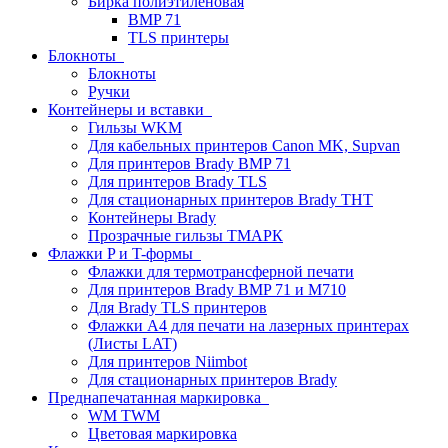
Бирка полиэтиленовая
BMP 71
TLS принтеры
Блокноты
Блокноты
Ручки
Контейнеры и вставки
Гильзы WKM
Для кабельных принтеров Canon MK, Supvan
Для принтеров Brady BMP 71
Для принтеров Brady TLS
Для стационарных принтеров Brady THT
Контейнеры Brady
Прозрачные гильзы ТМАРК
Флажки P и T-формы
Флажки для термотрансферной печати
Для принтеров Brady BMP 71 и M710
Для Brady TLS принтеров
Флажки A4 для печати на лазерных принтерах
(Листы LAT)
Для принтеров Niimbot
Для стационарных принтеров Brady
Преднапечатанная маркировка
WM TWM
Цветовая маркировка