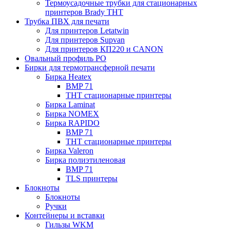
Термоусадочные трубки для стационарных
принтеров Brady THT
Трубка ПВХ для печати
Для принтеров Letatwin
Для принтеров Supvan
Для принтеров КП220 и CANON
Овальный профиль PO
Бирки для термотрансферной печати
Бирка Heatex
BMP 71
THT стационарные принтеры
Бирка Laminat
Бирка NOMEX
Бирка RAPIDO
BMP 71
THT стационарные принтеры
Бирка Valeron
Бирка полиэтиленовая
BMP 71
TLS принтеры
Блокноты
Блокноты
Ручки
Контейнеры и вставки
Гильзы WKM