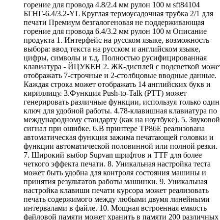
горение для провода 4.8/2.4 мм рулон 100 м sft84104
БГНГ-6.4/3.2-YL Круглая термоусадочная трубка 2/1 для
печати Премиум безгалогеновая не поддерживающая
горение для провода 6.4/3.2 мм рулон 100 м Описание
продукта 1. Интерфейс на русском языке, возможность
выбора: ввод текста на русском и английском языке,
цифры, символы и т.д. Полностью русифицированная
клавиатура - ЙЦУКЕН 2. ЖК-дисплей с подсветкой може
отображать 7-строчные и 2-столбцовые вводные данные.
Каждая строка может отображать 14 английских букв и
кириллицу. 3.Функция Push-to-Talk (PTT) может
генерировать различные функции, используя только один
ключ для удобной работы. 4.78-клавишная клавиатура по
международному стандарту (как на ноутбуке). 5. Звуковой
сигнал при ошибке. 6.В принтере TP86E реализована
автоматическая функция зажима печатающей головки и
функции автоматической половинной или полной резки.
7. Широкий выбор Supvan шрифтов и TTF для более
четкого эффекта печати. 8. Уникальная настройка теста
может быть удобна для контроля состояния машины и
принятия результатов работы машинки. 9. Уникальная
настройка клавиши печати курсора может реализовать
печать содержимого между любыми двумя линейными
интервалами в файле. 10. Мощная встроенная емкость
файловой памяти может хранить в памяти 200 различных