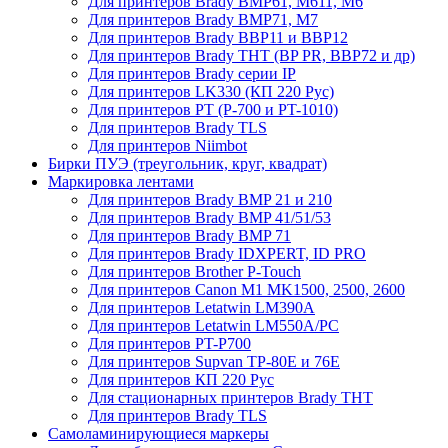
Для принтеров Brady BMP61, M611, M6
Для принтеров Brady BMP71, M7
Для принтеров Brady BBP11 и BBP12
Для принтеров Brady THT (BP PR, BBP72 и др)
Для принтеров Brady серии IP
Для принтеров LK330 (КП 220 Рус)
Для принтеров PT (P-700 и PT-1010)
Для принтеров Brady TLS
Для принтеров Niimbot
Бирки ПУЭ (треугольник, круг, квадрат)
Маркировка лентами
Для принтеров Brady BMP 21 и 210
Для принтеров Brady BMP 41/51/53
Для принтеров Brady BMP 71
Для принтеров Brady IDXPERT, ID PRO
Для принтеров Brother P-Touch
Для принтеров Canon M1 MK1500, 2500, 2600
Для принтеров Letatwin LM390A
Для принтеров Letatwin LM550A/PC
Для принтеров PT-P700
Для принтеров Supvan TP-80E и 76E
Для принтеров КП 220 Рус
Для стационарных принтеров Brady THT
Для принтеров Brady TLS
Самоламинирующиеся маркеры