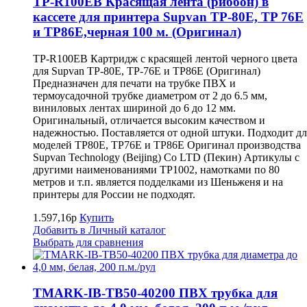
TP-R100EB Красящая лента (риббон) в
кассете для принтера Supvan TP-80E, TP 76E
и TP86E,черная 100 м. (Оригинал)
TP-R100EB Картридж с красящей лентой черного цвета
для Supvan TP-80E, TP-76E и TP86E (Оригинал)
Предназначен для печати на трубке ПВХ и
термоусадочной трубке диаметром от 2 до 6.5 мм,
виниловых лентах шириной до 6 до 12 мм.
Оригинальный, отличается высоким качеством и
надежностью. Поставляется от одной штуки. Подходит дл
моделей TP80E, TP76E и TP86E Оригинал производства
Supvan Technology (Beijing) Co LTD (Пекин) Артикулы с
другими наименованиями TP1002, намотками по 80
метров и т.п. является подделками из Шеньженя и на
принтеры для России не подходят.
1.597,16р
Купить
Добавить в Личный каталог
Выбрать для сравнения
TMARK-IB-TB50-40200 ПВХ трубка для