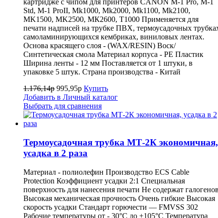
картридже с чипом для принтеров CANON M-1 Pro, M-1
Std, M-1 ProII, Mk1000, Mk2000, Mk1100, Mk2100,
MK1500, MK2500, МК2600, Т1000 Применяется для
печати надписей на трубке ПВХ, термоусадочных трубка
самоламинирующихся кембриках, виниловых лентах.
Основа красящего слоя - (WAX/RESIN) Воск/
Синтетическая смола Материал корпуса - PE Пластик
Ширина ленты - 12 мм Поставляется от 1 штуки, в
упаковке 5 штук. Страна производства - Китай
1.176,14р
995,95р
Купить
Добавить в Личный каталог
Выбрать для сравнения
Термоусадочная трубка МТ-2К экономичная,
усадка в 2 раза
Материал - полиолефин Производство ECS Cable
Protection Коэффициент усадки 2:1 Специальная
поверхность для нанесения печати Не содержат галогено
Высокая механическая прочность Очень гибкие Высокая
скорость усадки Стандарт горючести — FMVSS 302
Рабочие температуры от - 30°C до +105°C Температура