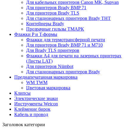
Для кабельных принтеров Canon MK, Supvan
Для принтеров Brady BMP 71
Для принтеров Brady TLS
Для стационарных принтеров Brady THT
Контейнеры Brady
Прозрачные гильзы ТМАРК
Флажки P и T-формы
Флажки для термотрансферной печати
Для принтеров Brady BMP 71 и M710
Для Brady TLS принтеров
Флажки A4 для печати на лазерных принтерах
(Листы LAT)
Для принтеров Niimbot
Для стационарных принтеров Brady
Преднапечатанная маркировка
WM TWM
Цветовая маркировка
Клипсы
Электрические знаки
Инструменты Weicon
Клеймение бирок
Кабель и провод
Заголовок категории