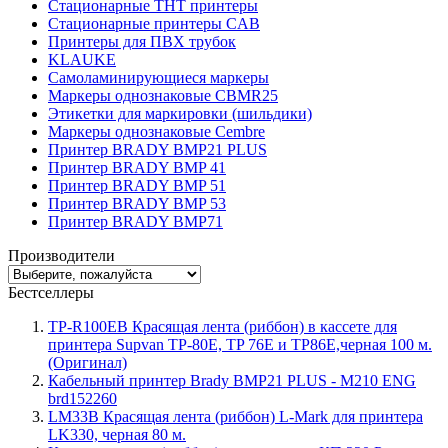
Стационарные THT принтеры
Стационарные принтеры CAB
Принтеры для ПВХ трубок
KLAUKE
Самоламинирующиеся маркеры
Маркеры однознаковые CBMR25
Этикетки для маркировки (шильдики)
Маркеры однознаковые Cembre
Принтер BRADY BMP21 PLUS
Принтер BRADY BMP 41
Принтер BRADY BMP 51
Принтер BRADY BMP 53
Принтер BRADY BMP71
Производители
Бестселлеры
TP-R100EB Красящая лента (риббон) в кассете для
принтера Supvan TP-80E, TP 76E и TP86E,черная 100 м.
(Оригинал)
Кабельный принтер Brady BMP21 PLUS - M210 ENG
brd152260
LM33B Красящая лента (риббон) L-Mark для принтера
LK330, черная 80 м.