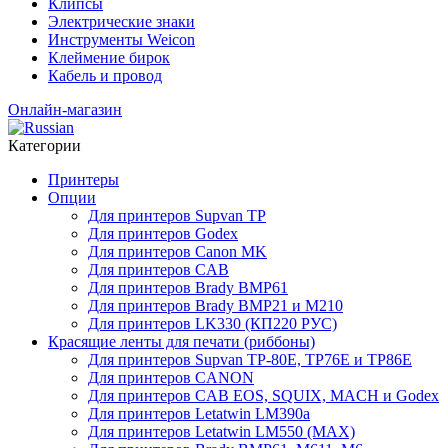
Клипсы
Электрические знаки
Инструменты Weicon
Клеймение бирок
Кабель и провод
Онлайн-магазин
Категории
Принтеры
Опции
Для принтеров Supvan TP
Для принтеров Godex
Для принтеров Canon MK
Для принтеров CAB
Для принтеров Brady BMP61
Для принтеров Brady BMP21 и M210
Для принтеров LK330 (КП220 РУС)
Красящие ленты для печати (риббоны)
Для принтеров Supvan TP-80E, TP76E и TP86E
Для принтеров CANON
Для принтеров CAB EOS, SQUIX, MACH и Godex
Для принтеров Letatwin LM390a
Для принтеров Letatwin LM550 (MAX)