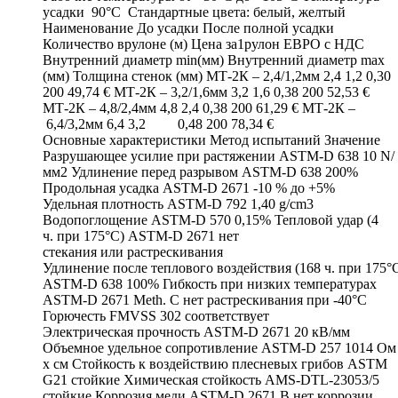
усадки 90°C Стандартные цвета: белый, желтый
Наименование До усадки После полной усадки
Количество врулоне (м) Цена за1рулон ЕВРО с НДС
Внутренний диаметр min(мм) Внутренний диаметр max
(мм) Толщина стенок (мм) МТ-2К – 2,4/1,2мм 2,4 1,2 0,30
200 49,74 € МТ-2К – 3,2/1,6мм 3,2 1,6 0,38 200 52,53 €
МТ-2К – 4,8/2,4мм 4,8 2,4 0,38 200 61,29 € МТ-2К –
6,4/3,2мм 6,4 3,2 0,48 200 78,34 €
Основные характеристики Метод испытаний Значение
Разрушающее усилие при растяжении ASTM-D 638 10 N/
мм2 Удлинение перед разрывом ASTM-D 638 200%
Продольная усадка ASTM-D 2671 -10 % до +5%
Удельная плотность ASTM-D 792 1,40 g/cm3
Водопоглощение ASTM-D 570 0,15% Тепловой удар (4
ч. при 175°C) ASTM-D 2671 нет
стекания или растрескивания
Удлинение после теплового воздействия (168 ч. при 175°
ASTM-D 638 100% Гибкость при низких температурах
ASTM-D 2671 Meth. C нет растрескивания при -40°C
Горючесть FMVSS 302 соответствует
Электрическая прочность ASTM-D 2671 20 кВ/мм
Объемное удельное сопротивление ASTM-D 257 1014 Ом
x см Стойкость к воздействию плесневых грибов ASTM
G21 стойкие Химическая стойкость AMS-DTL-23053/5
стойкие Коррозия меди ASTM-D 2671 B нет коррозии