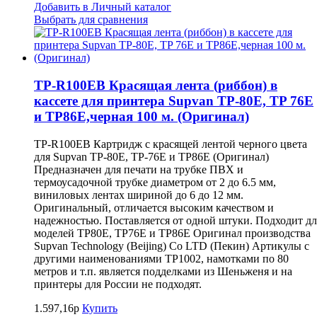
Добавить в Личный каталог
Выбрать для сравнения
TP-R100EB Красящая лента (риббон) в
кассете для принтера Supvan TP-80E, TP 76E
и TP86E,черная 100 м. (Оригинал)
TP-R100EB Картридж с красящей лентой черного цвета
для Supvan TP-80E, TP-76E и TP86E (Оригинал)
Предназначен для печати на трубке ПВХ и
термоусадочной трубке диаметром от 2 до 6.5 мм,
виниловых лентах шириной до 6 до 12 мм.
Оригинальный, отличается высоким качеством и
надежностью. Поставляется от одной штуки. Подходит дл
моделей TP80E, TP76E и TP86E Оригинал производства
Supvan Technology (Beijing) Co LTD (Пекин) Артикулы с
другими наименованиями TP1002, намотками по 80
метров и т.п. является подделками из Шеньженя и на
принтеры для России не подходят.
1.597,16р
Купить