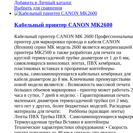
Добавить в Личный каталог
Выбрать для сравнения
Кабельный принтер CANON MK2600
Кабельный принтер CANON MK 2600 Профессиональны
принтер для маркировки провода и кабеля CANON
(Япония) серии MK модель 2600 является модернизацией
принтера MK2500 и также разработан для печати на
круглой термоусадочной трубке диаметром от 1 до 6 мм,
самоклеящихся виниловых лентах, ПВХ кембриках,
пластиковых вставках в прозрачные контейнеры-
гильзы, cамоламинирующихся кабельных кембриках для
кабеля диаметром до 8 мм. Ключевыми преимуществами
новой модели являются: - Возможность массовой печати
больших объемов маркировки - принтер может работать 
часа в сутки, 7 дней в неделю. - Гарантированная печать
маленьких диаметров термоусадочной трубки (от 2 мм),
чего нет у других, более бюджетных моделей. Расходные
материалы для печати: Риббоны (красящие ленты)
Ленты ПВХ Трубка ПВХ Самоламинирующиеся маркер
Термоусадочная трубка Вставки в контейнеры
Технические характеристики оборудования: • Скорость
печати повышена до 40 мм в секунду, что явилось