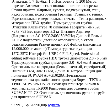
Этикетки: 1-7 Трубка: 1-5 Повторение 1-200 Метод
нарезки Автоматическая полная и половинная резка
Стили шрифта Жирный, курсив, подчеркнутый, тень,
надстрочный, подстрочный Граница, Граница с тенью,
Горизонтальная и вертикальная печать Типы расходных
материалов ПВХ трубка, Термоусадочная трубка,
Этикетки Клавиатура 78 символов Габариты (мм) 320
×273 ×93 Вес принтера 3.2 кг Питание Адаптер
(Напряжение: AC 100V-240V 50/60Hz) Дисплей Белый
LCD с подсветкой; двойное отображение, 5 строк
редактирования Размер памяти 200 файлов (максимум
12,000,000 символов) Температура эксплуатации
15℃-35℃ Интерфейс USB2.0 Full-Speed, Professional
editing software Трубка ПВХ трубка диаметром 2.0 - 6.5 м
Термоусадочная трубка диаметром 2.0 - 6.4 мм Этикетки
Оригинальные картриджи (Белый, желтый, серебристый)
Ширина: 6мм, 9мм,12 мм, Длина:16 метров Опции для
принтера SUPVAN A07GD028A Печатающая
термоголовка для кабельного принтера Supvan TP76 и
TP80 SUPVAN-TP-12E Резак для принтера Supvan в
комплектации TP2000 Размотчик для рулонов трубки
SUPVAN-TP-CS Очиститель для внешних рулонов трубк
для принтеров SUPVAN
93.991,15р
84.990,00р
Купить