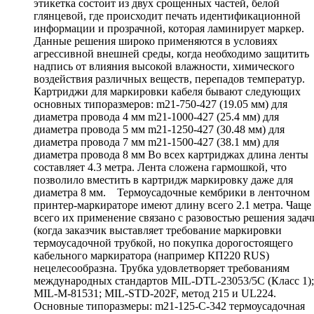
этикетка состоит из двух срощенных частей, белой
глянцевой, где происходит печать идентификационной
информации и прозрачной, которая ламинирует маркер.
Данные решения широко применяются в условиях
агрессивной внешней среды, когда необходимо защитить
надпись от влияния высокой влажности, химического
воздействия различных веществ, перепадов температур.
Картриджи для маркировки кабеля бывают следующих
основных типоразмеров: m21-750-427 (19.05 мм) для
диаметра провода 4 мм m21-1000-427 (25.4 мм) для
диаметра провода 5 мм m21-1250-427 (30.48 мм) для
диаметра провода 7 мм m21-1500-427 (38.1 мм) для
диаметра провода 8 мм Во всех картриджах длина ленты
составляет 4.3 метра. Лента сложена гармошкой, что
позволило вместить в картридж маркировку даже для
диаметра 8 мм. Термоусадочные кембрики в ленточном
принтер-маркираторе имеют длину всего 2.1 метра. Чаще
всего их применение связано с разовостью решения задач
(когда заказчик выставляет требование маркировки
термоусадочной трубкой, но покупка дорогостоящего
кабельного маркиратора (например КП220 RUS)
нецелесообразна. Трубка удовлетворяет требованиям
международных стандартов MIL-DTL-23053/5C (Класс 1);
MIL-M-81531; MIL-STD-202F, метод 215 и UL224.
Основные типоразмеры: m21-125-C-342 термоусадочная