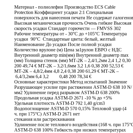
Материал - полиолефин Производство ECS Cable
Protection Коэффициент усадки 2:1 Специальная
поверхность для нанесения печати Не содержат галогено
Высокая механическая прочность Очень гибкие Высокая
скорость усадки Стандарт горючести — FMVSS 302
Рабочие температуры от - 30°C до +105°C Температура
усадки 90°C Стандартные цвета: белый, желтый
Наименование До усадки После полной усадки
Количество врулоне (м) Цена за1рулон ЕВРО с НДС
Внутренний диаметр min(мм) Внутренний диаметр max
(мм) Толщина стенок (мм) МТ-2К – 2,4/1,2мм 2,4 1,2 0,30
200 49,74 € МТ-2К – 3,2/1,6мм 3,2 1,6 0,38 200 52,53 €
МТ-2К – 4,8/2,4мм 4,8 2,4 0,38 200 61,29 € МТ-2К –
6,4/3,2мм 6,4 3,2 0,48 200 78,34 €
Основные характеристики Метод испытаний Значение
Разрушающее усилие при растяжении ASTM-D 638 10 N/
мм2 Удлинение перед разрывом ASTM-D 638 200%
Продольная усадка ASTM-D 2671 -10 % до +5%
Удельная плотность ASTM-D 792 1,40 g/cm3
Водопоглощение ASTM-D 570 0,15% Тепловой удар (4
ч. при 175°C) ASTM-D 2671 нет
стекания или растрескивания
Удлинение после теплового воздействия (168 ч. при 175°
ASTM-D 638 100% Гибкость при низких температурах