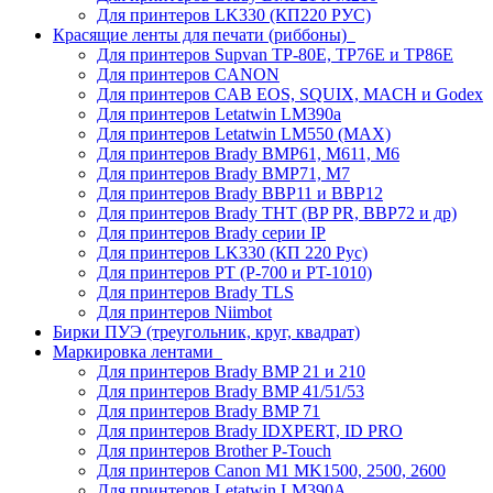
Для принтеров LK330 (КП220 РУС)
Красящие ленты для печати (риббоны)
Для принтеров Supvan TP-80E, TP76E и TP86E
Для принтеров CANON
Для принтеров CAB EOS, SQUIX, MACH и Godex
Для принтеров Letatwin LM390a
Для принтеров Letatwin LM550 (MAX)
Для принтеров Brady BMP61, M611, M6
Для принтеров Brady BMP71, M7
Для принтеров Brady BBP11 и BBP12
Для принтеров Brady THT (BP PR, BBP72 и др)
Для принтеров Brady серии IP
Для принтеров LK330 (КП 220 Рус)
Для принтеров PT (P-700 и PT-1010)
Для принтеров Brady TLS
Для принтеров Niimbot
Бирки ПУЭ (треугольник, круг, квадрат)
Маркировка лентами
Для принтеров Brady BMP 21 и 210
Для принтеров Brady BMP 41/51/53
Для принтеров Brady BMP 71
Для принтеров Brady IDXPERT, ID PRO
Для принтеров Brother P-Touch
Для принтеров Canon M1 MK1500, 2500, 2600
Для принтеров Letatwin LM390A