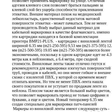
позволяет применять маркировку на улице. Отличная
адгезия клеевого слоя позволяет браться пальцами за
клеевой слой без ущерба способности приклеивания
этикетки. Внешне материал похож на медицинский
лейкопластырь, единственный недостаток матовой
поверхности этикетки - может пачкаться. Тем не менее
производитель Brady выбрал данный материал для
кабельной маркировки в качестве флагманского, именно
эти картриджи находятся в базовой комплектации
принтера BMP21-PLUS. - картриджи с виниловой ленто
шириной 6.35 мм (m21-250-595) 9,53 мм (m21-375-595) 12
мм (m21-500-595) 19.05 мм (m21-750-595) являются более
экономичными, поскольку в одном картридже идет не 4.3
метра как в нейлоновых, а 6.4 метра, при сходной
стоимости. Виниловые ленты также отлично гнутся и
рекомендуются для маркировки изогнутых поверхностей 
труб, проводов и кабелей, но они менее гибкие и внешне
схожи с изолентой ПВХ, у которой со временем может
отлипать кончик. Но тем не менее ПВХ-лента нашла
своего покупателя и не уступает по продажам ленте из
нейлона. Плюсом также является большой выбор цветов,
что позволяет маркировать провод не только цифрами и
буквами, а еще и цветом. Новый типоразмер 6.35 мм
создан специально для маркировки патч-панелей
Маркеры из виниловой ленты имеют следующую суть -