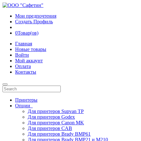
Мои предпочтения
Создать Профиль
0
Товар(ов)
Главная
Новые товары
Войти
Мой аккаунт
Оплата
Контакты
Принтеры
Опции
Для принтеров Supvan TP
Для принтеров Godex
Для принтеров Canon MK
Для принтеров CAB
Для принтеров Brady BMP61
Для принтеров Brady BMP21 и M210