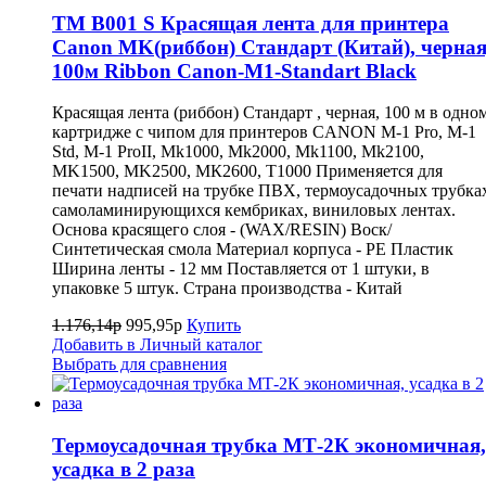
TM B001 S Красящая лента для принтера
Canon MK(риббон) Стандарт (Китай), черная
100м Ribbon Canon-M1-Standart Black
Красящая лента (риббон) Стандарт , черная, 100 м в одно
картридже с чипом для принтеров CANON M-1 Pro, M-1
Std, M-1 ProII, Mk1000, Mk2000, Mk1100, Mk2100,
MK1500, MK2500, МК2600, Т1000 Применяется для
печати надписей на трубке ПВХ, термоусадочных трубка
самоламинирующихся кембриках, виниловых лентах.
Основа красящего слоя - (WAX/RESIN) Воск/
Синтетическая смола Материал корпуса - PE Пластик
Ширина ленты - 12 мм Поставляется от 1 штуки, в
упаковке 5 штук. Страна производства - Китай
1.176,14р
995,95р
Купить
Добавить в Личный каталог
Выбрать для сравнения
Термоусадочная трубка МТ-2К экономичная,
усадка в 2 раза