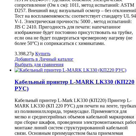
сопротивление (Ом х см): 1011, метод испытаний: ASTM
D257. Внешний вид: визуальный осмотр – без отклонени
Тест на воспламеняемость: соответствует стандарту UL 94
V-1. Электрическая прочность: 5000 , метод испытаний:
JIS C 2410. Пригодность для печати: напечатанное
изображение будет постоянно присутствовать на трубке,
если она не будет подвергаться чрезмерному нагреву (не
более 50°С) и соприкасаться с химикатами.
3.398,27р
Купить
Добавить в Личный каталог
Выбрать для сравнения
Кабельный принтер L-MARK LK330 (КП220
РУС)
Кабельный принтер L-Mark LK330 (КП220) Принтер L-
MARK LK330 (КП 220 РУС) для печати на ленте, трубка
из поливинилхлорида, термоусадке. Применяется для
мелко и среднесерийных объемов кабельной маркировки
при сборке шкафов, проведении электромонтажных работ
монтаже линий систем структурированной кабельной
связи. Основным преимуществом была приемлемая