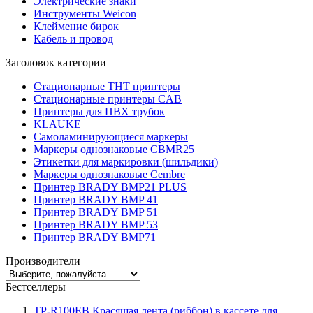
Электрические знаки
Инструменты Weicon
Клеймение бирок
Кабель и провод
Заголовок категории
Стационарные THT принтеры
Стационарные принтеры CAB
Принтеры для ПВХ трубок
KLAUKE
Самоламинирующиеся маркеры
Маркеры однознаковые CBMR25
Этикетки для маркировки (шильдики)
Маркеры однознаковые Cembre
Принтер BRADY BMP21 PLUS
Принтер BRADY BMP 41
Принтер BRADY BMP 51
Принтер BRADY BMP 53
Принтер BRADY BMP71
Производители
Бестселлеры
TP-R100EB Красящая лента (риббон) в кассете для