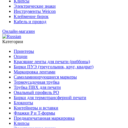
Клипсы
Электрические знаки
Инструменты Weicon
Клеймение бирок
Кабель и провод
Онлайн-магазин
Категории
Принтеры
Опции
Красящие ленты для печати (риббоны)
Бирки ПУЭ (треугольник, круг, квадрат)
Маркировка лентами
Самоламинирующиеся маркеры
Термоусадочная трубка
Трубка ПВХ для печати
Овальный профиль PO
Бирки для термотрансферной печати
Блокноты
Контейнеры и вставки
Флажки P и T-формы
Преднапечатанная маркировка
Клипсы