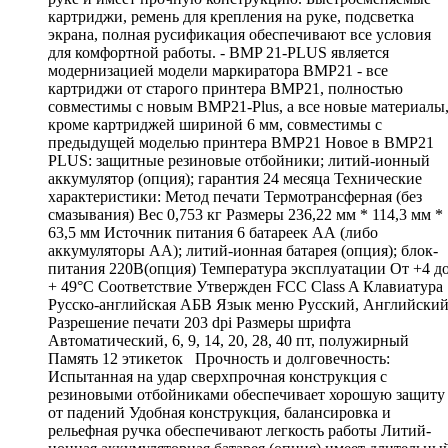
картриджи, ремень для крепления на руке, подсветка
экрана, полная русификация обеспечивают все условия
для комфортной работы. - BMP 21-PLUS является
модернизацией модели маркиратора ВМР21 - все
картриджи от старого принтера BMP21, полностью
совместимы с новым BMP21-Plus, а все новые материалы
кроме картриджей шириной 6 мм, совместимы с
предыдущей моделью принтера BMP21 Новое в BMP21
PLUS: защитные резиновые отбойники; литий-ионный
аккумулятор (опция); гарантия 24 месяца Технические
характеристики: Метод печати Термотрансферная (без
смазывания) Вес 0,753 кг Размеры 236,22 мм * 114,3 мм *
63,5 мм Источник питания 6 батареек АА (либо
аккумуляторы АА); литий-ионная батарея (опция); блок-
питания 220В(опция) Температура эксплуатации От +4 д
+ 49°С Соответствие Утвержден FCC Class A Клавиатура
Русско-английская АБВ Язык меню Русский, Английски
Разрешение печати 203 dpi Размеры шрифта
Автоматический, 6, 9, 14, 20, 28, 40 пт, полужирный
Память 12 этикеток Прочность и долговечность:
Испытанная на удар сверхпрочная конструкция с
резиновыми отбойниками обеспечивает хорошую защиту
от падений Удобная конструкция, балансировка и
рельефная ручка обеспечивают легкость работы Литий-