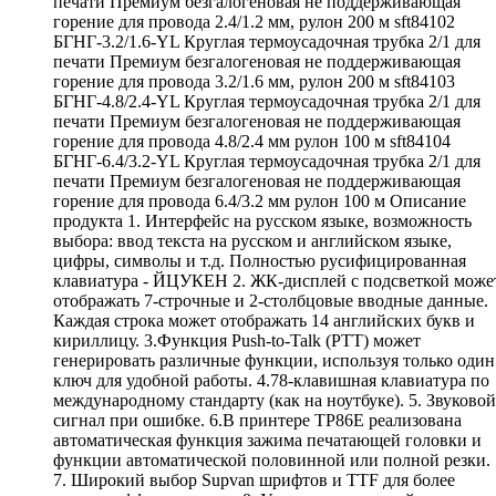
печати Премиум безгалогеновая не поддерживающая
горение для провода 2.4/1.2 мм, рулон 200 м sft84102
БГНГ-3.2/1.6-YL Круглая термоусадочная трубка 2/1 для
печати Премиум безгалогеновая не поддерживающая
горение для провода 3.2/1.6 мм, рулон 200 м sft84103
БГНГ-4.8/2.4-YL Круглая термоусадочная трубка 2/1 для
печати Премиум безгалогеновая не поддерживающая
горение для провода 4.8/2.4 мм рулон 100 м sft84104
БГНГ-6.4/3.2-YL Круглая термоусадочная трубка 2/1 для
печати Премиум безгалогеновая не поддерживающая
горение для провода 6.4/3.2 мм рулон 100 м Описание
продукта 1. Интерфейс на русском языке, возможность
выбора: ввод текста на русском и английском языке,
цифры, символы и т.д. Полностью русифицированная
клавиатура - ЙЦУКЕН 2. ЖК-дисплей с подсветкой може
отображать 7-строчные и 2-столбцовые вводные данные.
Каждая строка может отображать 14 английских букв и
кириллицу. 3.Функция Push-to-Talk (PTT) может
генерировать различные функции, используя только один
ключ для удобной работы. 4.78-клавишная клавиатура по
международному стандарту (как на ноутбуке). 5. Звуковой
сигнал при ошибке. 6.В принтере TP86E реализована
автоматическая функция зажима печатающей головки и
функции автоматической половинной или полной резки.
7. Широкий выбор Supvan шрифтов и TTF для более