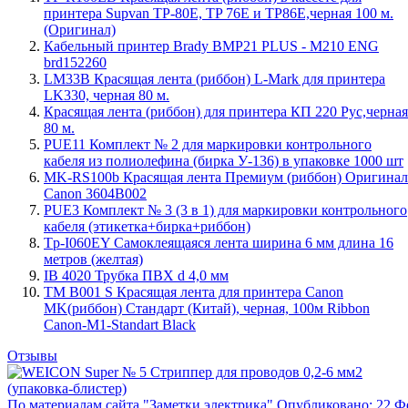
принтера Supvan TP-80E, TP 76E и TP86E,черная 100 м.
(Оригинал)
Кабельный принтер Brady BMP21 PLUS - M210 ENG
brd152260
LM33B Красящая лента (риббон) L-Mark для принтера
LK330, черная 80 м.
Красящая лента (риббон) для принтера КП 220 Рус,черная
80 м.
PUE11 Комплект № 2 для маркировки контрольного
кабеля из полиолефина (бирка У-136) в упаковке 1000 шт
MK-RS100b Красящая лента Премиум (риббон) Оригинал
Canon 3604B002
PUE3 Комплект № 3 (3 в 1) для маркировки контрольного
кабеля (этикетка+бирка+риббон)
Tp-I060EY Самоклеящаяся лента ширина 6 мм длина 16
метров (желтая)
IB 4020 Трубка ПВХ d 4,0 мм
TM B001 S Красящая лента для принтера Canon
MK(риббон) Стандарт (Китай), черная, 100м Ribbon
Canon-M1-Standart Black
Отзывы
По материалам сайта "Заметки электрика" Опубликовано: 22 Ф