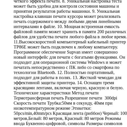
четкого эффекта печати. 8. Уникальная настройка теста
может быть удобна для контроля состояния машины и
принятия результатов работы машинки. 9. Уникальная
настройка клавиши печати курсора может реализовать
печать содержимого между любыми двумя линейными
интервалами в файле. 10. Мощная встроенная емкость
файловой памяти может хранить в памяти 200 различных
файлов для удобства печати любого файла в любое время.
11.Высокоскоростной компьютерный кабельный принтер
TP86E может быть подключен к любому компьютеру.
Программное обеспечение Supvan имеет совершенно
новый интерфейс для печати с богатыми функциями. Он
подходит для операционной системы Windows и может
печатать непосредственно с ПК либо со смартфона по
технологии Bluetooth. 12. Полностью портативный,
подходит для работы в полях. 13. Жесткий чемодан для
эффективной защиты принтера. 14. Оснащен тремя
красящами лентами, включая черную, красную и белую.
Технические характеристики Метод печати
Термотрансферная печать Разрешение печати 300dpi
Скорость печати Трубка:50мм в секунду, 40мм при
низкотемпературном режиме Этикетки:
50pcs/min,40mm/pcs Красящая лента (риббон) Черный: 100
метров,Белый: 80 метров, Красный: 80 метров Режимы
ввода Буквенно-цифровой, символы Размеры символов