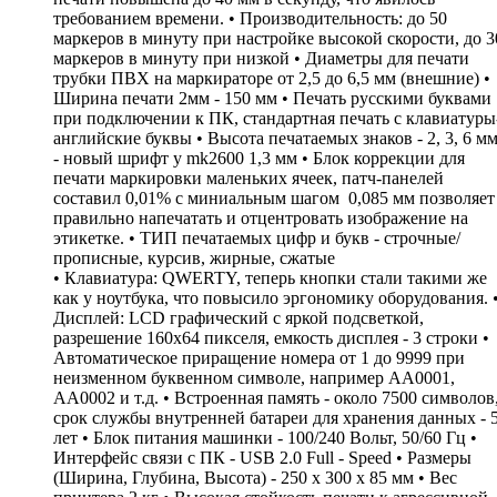
требованием времени. • Производительность: до 50
маркеров в минуту при настройке высокой скорости, до 3
маркеров в минуту при низкой • Диаметры для печати
трубки ПВХ на маркираторе от 2,5 до 6,5 мм (внешние) •
Ширина печати 2мм - 150 мм • Печать русскими буквами
при подключении к ПК, стандартная печать с клавиатуры
английские буквы • Высота печатаемых знаков - 2, 3, 6 м
- новый шрифт у mk2600 1,3 мм • Блок коррекции для
печати маркировки маленьких ячеек, патч-панелей
составил 0,01% с миниальным шагом 0,085 мм позволяет
правильно напечатать и отцентровать изображение на
этикетке. • ТИП печатаемых цифр и букв - строчные/
прописные, курсив, жирные, сжатые
• Клавиатура: QWERTY, теперь кнопки стали такими же
как у ноутбука, что повысило эргономику оборудования. 
Дисплей: LCD графический c яркой подсветкой,
разрешение 160х64 пикселя, емкость дисплея - 3 строки •
Автоматическое приращение номера от 1 до 9999 при
неизменном буквенном символе, например АА0001,
АА0002 и т.д. • Встроенная память - около 7500 символов
срок службы внутренней батареи для хранения данных - 
лет • Блок питания машинки - 100/240 Вольт, 50/60 Гц •
Интерфейс связи с ПК - USB 2.0 Full - Speed • Размеры
(Ширина, Глубина, Высота) - 250 х 300 х 85 мм • Вес