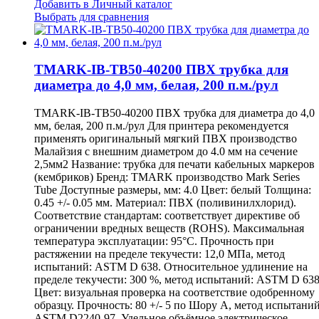
Добавить в Личный каталог
Выбрать для сравнения
TMARK-IB-TB50-40200 ПВХ трубка для
диаметра до 4,0 мм, белая, 200 п.м./рул
TMARK-IB-TB50-40200 ПВХ трубка для диаметра до 4,0
мм, белая, 200 п.м./рул Для принтера рекомендуется
применять оригинальный мягкий ПВХ производство
Малайзия с внешним диаметром до 4.0 мм на сечение
2,5мм2 Название: трубка для печати кабельных маркеров
(кембриков) Бренд: TMARK производство Mark Series
Tube Доступные размеры, мм: 4.0 Цвет: белый Толщина:
0.45 +/- 0.05 мм. Материал: ПВХ (поливинилхлорид).
Соответствие стандартам: соответствует директиве об
ограничении вредных веществ (ROHS). Максимальная
температура эксплуатации: 95°С. Прочность при
растяжении на пределе текучести: 12,0 МПа, метод
испытаний: ASTM D 638. Относительное удлинение на
пределе текучести: 300 %, метод испытаний: ASTM D 638
Цвет: визуальная проверка на соответствие одобренному
образцу. Прочность: 80 +/- 5 по Шору А, метод испытаний
ASTM D2240-97. Удельное объёмное электрическое