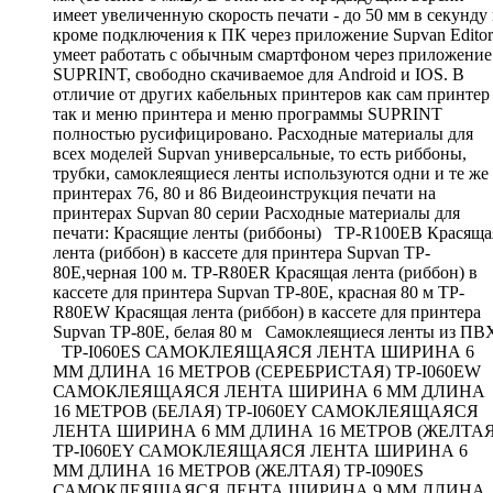
имеет увеличенную скорость печати - до 50 мм в секунду
кроме подключения к ПК через приложение Supvan Editor
умеет работать с обычным смартфоном через приложение
SUPRINT, свободно скачиваемое для Android и IOS. В
отличие от других кабельных принтеров как сам принтер
так и меню принтера и меню программы SUPRINT
полностью русифицировано. Расходные материалы для
всех моделей Supvan универсальные, то есть риббоны,
трубки, самоклеящиеся ленты используются одни и те же
принтерах 76, 80 и 86 Видеоинструкция печати на
принтерах Supvan 80 серии Расходные материалы для
печати: Красящие ленты (риббоны) TP-R100EB Красяща
лента (риббон) в кассете для принтера Supvan TP-
80E,черная 100 м. TP-R80ER Красящая лента (риббон) в
кассете для принтера Supvan TP-80E, красная 80 м TP-
R80EW Красящая лента (риббон) в кассете для принтера
Supvan TP-80E, белая 80 м Самоклеящиеся ленты из ПВ
TP-I060ES САМОКЛЕЯЩАЯСЯ ЛЕНТА ШИРИНА 6
ММ ДЛИНА 16 МЕТРОВ (СЕРЕБРИСТАЯ) TP-I060EW
САМОКЛЕЯЩАЯСЯ ЛЕНТА ШИРИНА 6 ММ ДЛИНА
16 МЕТРОВ (БЕЛАЯ) TP-I060EY САМОКЛЕЯЩАЯСЯ
ЛЕНТА ШИРИНА 6 ММ ДЛИНА 16 МЕТРОВ (ЖЕЛТАЯ
TP-I060EY САМОКЛЕЯЩАЯСЯ ЛЕНТА ШИРИНА 6
ММ ДЛИНА 16 МЕТРОВ (ЖЕЛТАЯ) TP-I090ES
САМОКЛЕЯЩАЯСЯ ЛЕНТА ШИРИНА 9 ММ ДЛИНА