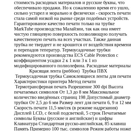
стоимость расходных материалов и русские буквы, что
обеспечивало продажи. Но к сожалению время его ушло,
сильно устарел и морально и физически - скорость печати
стала самой низкой на рынке среди подобных устройств.
Гарантированое качество печати только на трубке
MarkTube производства Малайзии, так как она имеет
чистую глянцевую поверхность позволяющую получать
качественную печать на всех участках. Также данная
трубка не твердеет и не крошится от воздействия времен
и перепадов теператур. Термоусадочные трубки
рекомендуются производства ECS Cable Protection с
коэффициентом усадки 2 к 1 или 3 к 1 из
модифицированного полиолефина. Расходные материалы
Красящая лента (риббон) Трубка ПВХ
Термоусадочная трубка Самоклеящиеся ленты для печати
Характеристики принтера Метод печати
Термотрансферная печать Разрешение 300 dpi Высота
печатаемых символов От 1,3 до 8 мм Максимальное
количество введённых страниц 198 Допустимый диаметр
трубки От 2,5 до 6 мм Размер лент для печати 6, 9 и 12 мм
Скорость печати 11,5 мм/сек (в режиме надрезания)
Дисплей LCD, с белой подсветкой, 5 строк Печатаемые
символы Буквы (русские и английские) и цифры
Клавиатура Стандартная русско-английская, 85 клавиш
Память Примерно 100 тыс. символов Режим работы ноже