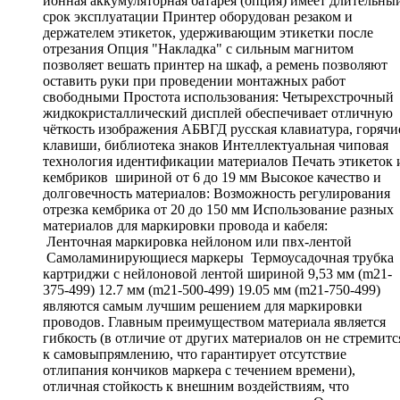
ионная аккумуляторная батарея (опция) имеет длительны
срок эксплуатации Принтер оборудован резаком и
держателем этикеток, удерживающим этикетки после
отрезания Опция "Накладка" с сильным магнитом
позволяет вешать принтер на шкаф, а ремень позволяют
оставить руки при проведении монтажных работ
свободными Простота использования: Четырехстрочный
жидкокристаллический дисплей обеспечивает отличную
чёткость изображения АБВГД русская клавиатура, горячи
клавиши, библиотека знаков Интеллектуальная чиповая
технология идентификации материалов Печать этикеток 
кембриков шириной от 6 до 19 мм Высокое качество и
долговечность материалов: Возможность регулирования
отрезка кембрика от 20 до 150 мм Использование разных
материалов для маркировки провода и кабеля:
Ленточная маркировка нейлоном или пвх-лентой
Самоламинирующиеся маркеры Термоусадочная трубка 
картриджи с нейлоновой лентой шириной 9,53 мм (m21-
375-499) 12.7 мм (m21-500-499) 19.05 мм (m21-750-499)
являются самым лучшим решением для маркировки
проводов. Главным преимуществом материала является
гибкость (в отличие от других материалов он не стремитс
к самовыпрямлению, что гарантирует отсутствие
отлипания кончиков маркера с течением времени),
отличная стойкость к внешним воздействиям, что