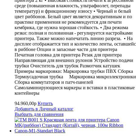
принтера 2 кг • Высокая стойкость печати к агрессивной
среде (повышенная влажность, ультрафиолет, перепады
температур) и фрикционному износу • Черный и белый
цвет риббонов. Белый цвет является декоративным и по
практике применения не рекомендуется для печати
кембрика, где нужна хорошая стойкость. • Два режима
резки: полная и половинная - регулируется настройками
принтера. Также можно напечатать линию разреза. • На
дисплее отображается тип и количество ленты, оставшейс
в риббоне Опции и запасные части для принтера
Печатная головка для принтера Резак для принтера
Направляющая для внешних рулонов Устройство подачи
трубки Очиститель для трубок Размотчик катушек
Примеры маркировки: Маркировка трубки ПВХ Сборка
Термоусадочная трубка Маркировка микроэлектроники
Сборка коммутаторов и патч-панелей
Самоламинирующиеся маркеры и вставки в пластиковые
контейнеры
94.960,00р
Купить
Добавить в Личный каталог
Выбрать для сравнения