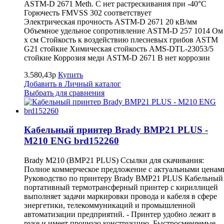
ASTM-D 2671 Meth. C нет растрескивания при -40°C
Горючесть FMVSS 302 соответствует
Электрическая прочность ASTM-D 2671 20 кВ/мм
Объемное удельное сопротивление ASTM-D 257 1014 Ом
x см Стойкость к воздействию плесневых грибов ASTM
G21 стойкие Химическая стойкость AMS-DTL-23053/5
стойкие Коррозия меди ASTM-D 2671 B нет коррозии
3.580,43р
Купить
Добавить в Личный каталог
Выбрать для сравнения
Кабельный принтер Brady BMP21 PLUS -
M210 ENG brd152260
Brady M210 (BMP21 PLUS) Ссылки для скачивания:
Полное коммерческое предложение с актуальными ценам
Руководство по принтеру Brady BMP21 PLUS Кабельный
портативный термотрансферный принтер с кириллицей
выполняет задачи маркировки провода и кабеля в сфере
энергетики, телекоммуникаций и промышленной
автоматизации предприятий. - Принтер удобно лежит в
руке и имеет прочную конструкцию. Быстросменяемые