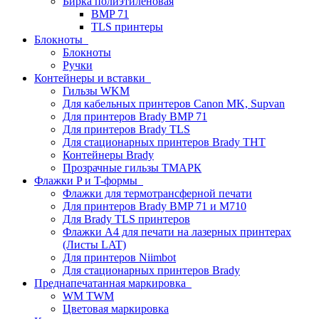
Бирка полиэтиленовая
BMP 71
TLS принтеры
Блокноты
Блокноты
Ручки
Контейнеры и вставки
Гильзы WKM
Для кабельных принтеров Canon MK, Supvan
Для принтеров Brady BMP 71
Для принтеров Brady TLS
Для стационарных принтеров Brady THT
Контейнеры Brady
Прозрачные гильзы ТМАРК
Флажки P и T-формы
Флажки для термотрансферной печати
Для принтеров Brady BMP 71 и M710
Для Brady TLS принтеров
Флажки A4 для печати на лазерных принтерах
(Листы LAT)
Для принтеров Niimbot
Для стационарных принтеров Brady
Преднапечатанная маркировка
WM TWM
Цветовая маркировка