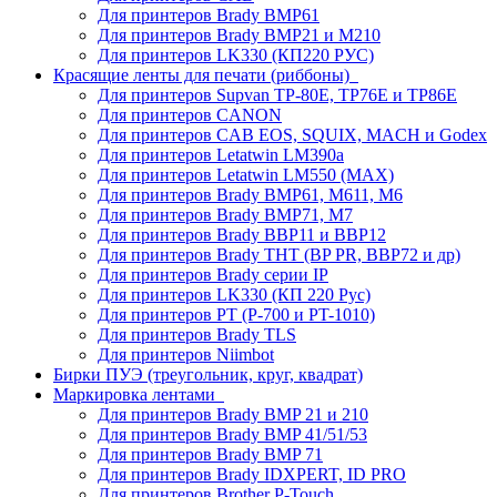
Для принтеров Brady BMP61
Для принтеров Brady BMP21 и M210
Для принтеров LK330 (КП220 РУС)
Красящие ленты для печати (риббоны)
Для принтеров Supvan TP-80E, TP76E и TP86E
Для принтеров CANON
Для принтеров CAB EOS, SQUIX, MACH и Godex
Для принтеров Letatwin LM390a
Для принтеров Letatwin LM550 (MAX)
Для принтеров Brady BMP61, M611, M6
Для принтеров Brady BMP71, M7
Для принтеров Brady BBP11 и BBP12
Для принтеров Brady THT (BP PR, BBP72 и др)
Для принтеров Brady серии IP
Для принтеров LK330 (КП 220 Рус)
Для принтеров PT (P-700 и PT-1010)
Для принтеров Brady TLS
Для принтеров Niimbot
Бирки ПУЭ (треугольник, круг, квадрат)
Маркировка лентами
Для принтеров Brady BMP 21 и 210
Для принтеров Brady BMP 41/51/53
Для принтеров Brady BMP 71
Для принтеров Brady IDXPERT, ID PRO
Для принтеров Brother P-Touch