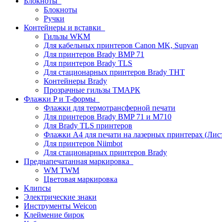
Блокноты
Блокноты
Ручки
Контейнеры и вставки
Гильзы WKM
Для кабельных принтеров Canon MK, Supvan
Для принтеров Brady BMP 71
Для принтеров Brady TLS
Для стационарных принтеров Brady THT
Контейнеры Brady
Прозрачные гильзы ТМАРК
Флажки P и T-формы
Флажки для термотрансферной печати
Для принтеров Brady BMP 71 и M710
Для Brady TLS принтеров
Флажки A4 для печати на лазерных принтерах (Ли
Для принтеров Niimbot
Для стационарных принтеров Brady
Преднапечатанная маркировка
WM TWM
Цветовая маркировка
Клипсы
Электрические знаки
Инструменты Weicon
Клеймение бирок