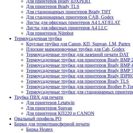
Для принтеров Brady IDXPERT
Для принтеров Brady TLS
Для стационарных принтеров Brady THT
Для стационарных принтеров CAB, Godex
Листы для офисных принтеров А4 LAT/ELAT
Листы для офисных принтеров А4 LLC
Для принтеров Niimbot
Термоусадочная трубка
Круглые трубки для Canon, КП, Supvan, LM, Partex
Плоские маркировочные трубки для Cab, Godex
Термоусадочные трубки для лазерной печати DAT
Термоусадочные трубки для принтеров Brady BMP 2
Термоусадочные трубки для принтеров Brady BMP 4
Термоусадочные трубки для принтеров Brady BMP 
Термоусадочные трубки для принтеров Brady IDPR
Термоусадочные трубки для принтеров Brady TLS
Термоусадочные трубки для принтеров Brother P-To
Термоусадочные трубки для стационарных принтер
Трубка ПВХ для печати
Для принтеров Letatwin
Для принтеров Supvan
Для принтеров КП220 и CANON
Овальный профиль PO
Бирки для термотрансферной печати
Бирка Heatex