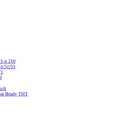
1 и 210
1/51/53
71
O
uch
ов Brady THT