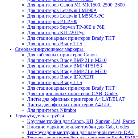
Для принтеров Canon M1 MK1500, 2500, 2600
Для принтеров Letatwin LM390A
Для принтеров Letatwin LM550A/PC
Для принтеров PT-P700
Для принтеров Supvan TP-80E и 76E
Для принтеров КП 220 Рус
Для стационарных принтеров Brady THT
Для принтеров Brady TLS
Самоламинирующиеся маркеры
Для кабельных принтеров Canon
Для принтеров Brady BMP 21 и M210
Для принтеров Brady BMP 41/51/53
Для принтеров Brady BMP 71 и M710
Для принтеров Brady IDXPERT
Для принтеров Brady TLS
Для стационарных принтеров Brady THT
Для стационарных принтеров CAB, Godex
Листы для офисных принтеров А4 LAT/ELAT
Листы для офисных принтеров А4 LLC
Для принтеров Niimbot
Термоусадочная трубка
Круглые трубки для Canon, КП, Supvan, LM, Partex
Плоские маркировочные трубки для Cab, Godex
Термоусадочные трубки для лазерной печати DAT
Термоусадочные трубки для принтеров Brady BMP 2