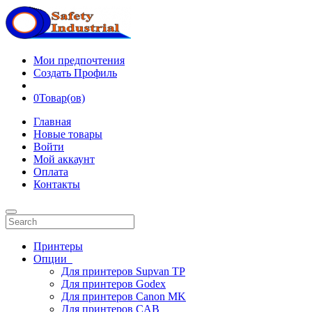
Мои предпочтения
Создать Профиль
0
Товар(ов)
Главная
Новые товары
Войти
Мой аккаунт
Оплата
Контакты
Принтеры
Опции
Для принтеров Supvan TP
Для принтеров Godex
Для принтеров Canon MK
Для принтеров CAB