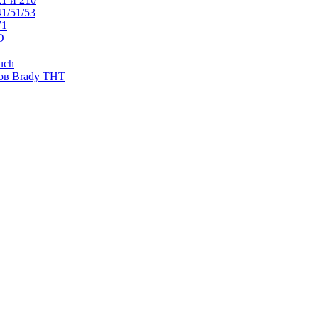
1/51/53
71
O
uch
ов Brady THT