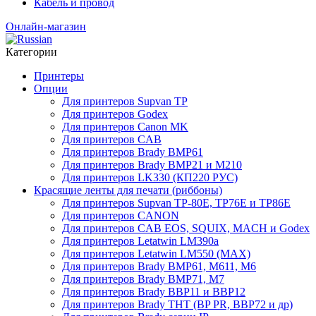
Кабель и провод
Онлайн-магазин
Категории
Принтеры
Опции
Для принтеров Supvan TP
Для принтеров Godex
Для принтеров Canon MK
Для принтеров CAB
Для принтеров Brady BMP61
Для принтеров Brady BMP21 и M210
Для принтеров LK330 (КП220 РУС)
Красящие ленты для печати (риббоны)
Для принтеров Supvan TP-80E, TP76E и TP86E
Для принтеров CANON
Для принтеров CAB EOS, SQUIX, MACH и Godex
Для принтеров Letatwin LM390a
Для принтеров Letatwin LM550 (MAX)
Для принтеров Brady BMP61, M611, M6
Для принтеров Brady BMP71, M7
Для принтеров Brady BBP11 и BBP12
Для принтеров Brady THT (BP PR, BBP72 и др)