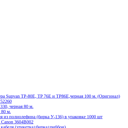
ра Supvan TP-80E, TP 76E и TP86E,черная 100 м. (Оригинал)
152260
30, черная 80 м.
 80 м.
 из полиолефина (бирка У-136) в упаковке 1000 шт
 Canon 3604B002
 кабеля (этикетка+бирка+риббон)