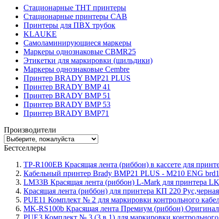
Стационарные THT принтеры
Стационарные принтеры CAB
Принтеры для ПВХ трубок
KLAUKE
Самоламинирующиеся маркеры
Маркеры однознаковые CBMR25
Этикетки для маркировки (шильдики)
Маркеры однознаковые Cembre
Принтер BRADY BMP21 PLUS
Принтер BRADY BMP 41
Принтер BRADY BMP 51
Принтер BRADY BMP 53
Принтер BRADY BMP71
Производители
Бестселлеры
TP-R100EB Красящая лента (риббон) в кассете для принте
Кабельный принтер Brady BMP21 PLUS - M210 ENG brd
LM33B Красящая лента (риббон) L-Mark для принтера LK3
Красящая лента (риббон) для принтера КП 220 Рус,черная
PUE11 Комплект № 2 для маркировки контрольного кабеля
MK-RS100b Красящая лента Премиум (риббон) Оригинал
PUE3 Комплект № 3 (3 в 1) для маркировки контрольного