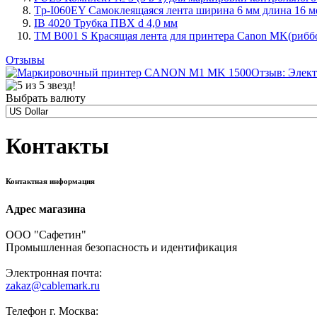
Tp-I060EY Самоклеящаяся лента ширина 6 мм длина 16 ме
IB 4020 Трубка ПВХ d 4,0 мм
TM B001 S Красящая лента для принтера Canon MK(риббон
Отзывы
Отзыв: Элект
Выбрать валюту
Контакты
Контактная информация
Адрес магазина
ООО "Сафетин"
Промышленная безопасность и идентификация
Электронная почта:
zakaz@cablemark.ru
Телефон г. Москва: