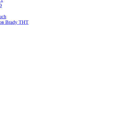
O
uch
ов Brady THT