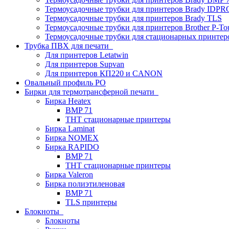
Термоусадочные трубки для принтеров Brady IDPR
Термоусадочные трубки для принтеров Brady TLS
Термоусадочные трубки для принтеров Brother P-To
Термоусадочные трубки для стационарных принтер
Трубка ПВХ для печати
Для принтеров Letatwin
Для принтеров Supvan
Для принтеров КП220 и CANON
Овальный профиль PO
Бирки для термотрансферной печати
Бирка Heatex
BMP 71
THT стационарные принтеры
Бирка Laminat
Бирка NOMEX
Бирка RAPIDO
BMP 71
THT стационарные принтеры
Бирка Valeron
Бирка полиэтиленовая
BMP 71
TLS принтеры
Блокноты
Блокноты