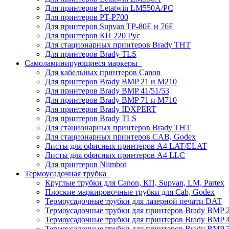
Для принтеров Letatwin LM550A/PC
Для принтеров PT-P700
Для принтеров Supvan TP-80E и 76E
Для принтеров КП 220 Рус
Для стационарных принтеров Brady THT
Для принтеров Brady TLS
Самоламинирующиеся маркеры
Для кабельных принтеров Canon
Для принтеров Brady BMP 21 и M210
Для принтеров Brady BMP 41/51/53
Для принтеров Brady BMP 71 и M710
Для принтеров Brady IDXPERT
Для принтеров Brady TLS
Для стационарных принтеров Brady THT
Для стационарных принтеров CAB, Godex
Листы для офисных принтеров А4 LAT/ELAT
Листы для офисных принтеров А4 LLC
Для принтеров Niimbot
Термоусадочная трубка
Круглые трубки для Canon, КП, Supvan, LM, Partex
Плоские маркировочные трубки для Cab, Godex
Термоусадочные трубки для лазерной печати DAT
Термоусадочные трубки для принтеров Brady BMP 2
Термоусадочные трубки для принтеров Brady BMP 4
Термоусадочные трубки для принтеров Brady BMP 