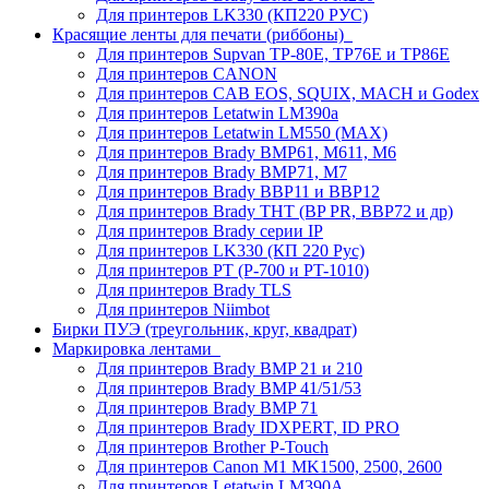
Для принтеров LK330 (КП220 РУС)
Красящие ленты для печати (риббоны)
Для принтеров Supvan TP-80E, TP76E и TP86E
Для принтеров CANON
Для принтеров CAB EOS, SQUIX, MACH и Godex
Для принтеров Letatwin LM390a
Для принтеров Letatwin LM550 (MAX)
Для принтеров Brady BMP61, M611, M6
Для принтеров Brady BMP71, M7
Для принтеров Brady BBP11 и BBP12
Для принтеров Brady THT (BP PR, BBP72 и др)
Для принтеров Brady серии IP
Для принтеров LK330 (КП 220 Рус)
Для принтеров PT (P-700 и PT-1010)
Для принтеров Brady TLS
Для принтеров Niimbot
Бирки ПУЭ (треугольник, круг, квадрат)
Маркировка лентами
Для принтеров Brady BMP 21 и 210
Для принтеров Brady BMP 41/51/53
Для принтеров Brady BMP 71
Для принтеров Brady IDXPERT, ID PRO
Для принтеров Brother P-Touch
Для принтеров Canon M1 MK1500, 2500, 2600
Для принтеров Letatwin LM390A