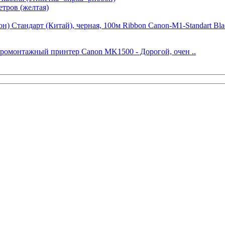
тров (желтая)
) Стандарт (Китай), черная, 100м Ribbon Canon-M1-Standart Bla
ромонтажный принтер Canon MK1500 - Дорогой, очен ..