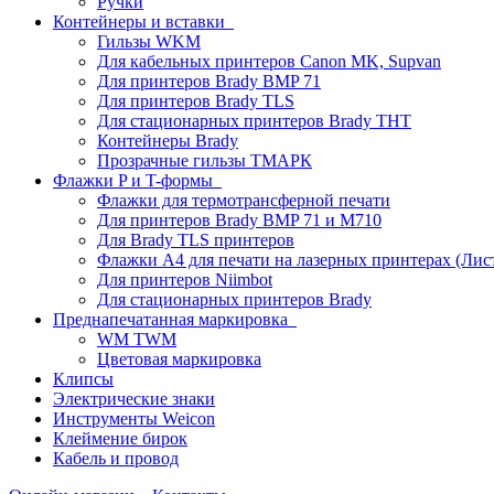
Ручки
Контейнеры и вставки
Гильзы WKM
Для кабельных принтеров Canon MK, Supvan
Для принтеров Brady BMP 71
Для принтеров Brady TLS
Для стационарных принтеров Brady THT
Контейнеры Brady
Прозрачные гильзы ТМАРК
Флажки P и T-формы
Флажки для термотрансферной печати
Для принтеров Brady BMP 71 и M710
Для Brady TLS принтеров
Флажки A4 для печати на лазерных принтерах (Ли
Для принтеров Niimbot
Для стационарных принтеров Brady
Преднапечатанная маркировка
WM TWM
Цветовая маркировка
Клипсы
Электрические знаки
Инструменты Weicon
Клеймение бирок
Кабель и провод