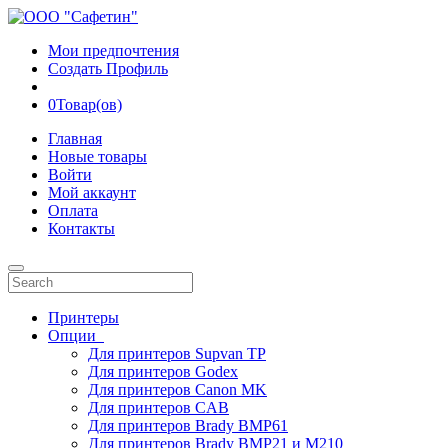
Мои предпочтения
Создать Профиль
0
Товар(ов)
Главная
Новые товары
Войти
Мой аккаунт
Оплата
Контакты
Принтеры
Опции
Для принтеров Supvan TP
Для принтеров Godex
Для принтеров Canon MK
Для принтеров CAB
Для принтеров Brady BMP61
Для принтеров Brady BMP21 и M210