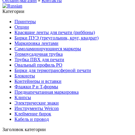
Онлайн-магазин
»
Контакты
Категории
Принтеры
Опции
Красящие ленты для печати (риббоны)
Бирки ПУЭ (треугольник, круг, квадрат)
Маркировка лентами
Самоламинирующиеся маркеры
Термоусадочная трубка
Трубка ПВХ для печати
Овальный профиль PO
Бирки для термотрансферной печати
Блокноты
Контейнеры и вставки
Флажки P и T-формы
Преднапечатанная маркировка
Клипсы
Электрические знаки
Инструменты Weicon
Клеймение бирок
Кабель и провод
Заголовок категории