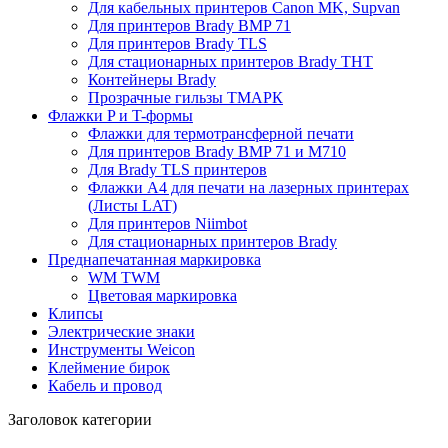
Для кабельных принтеров Canon MK, Supvan
Для принтеров Brady BMP 71
Для принтеров Brady TLS
Для стационарных принтеров Brady THT
Контейнеры Brady
Прозрачные гильзы ТМАРК
Флажки P и T-формы
Флажки для термотрансферной печати
Для принтеров Brady BMP 71 и M710
Для Brady TLS принтеров
Флажки A4 для печати на лазерных принтерах
(Листы LAT)
Для принтеров Niimbot
Для стационарных принтеров Brady
Преднапечатанная маркировка
WM TWM
Цветовая маркировка
Клипсы
Электрические знаки
Инструменты Weicon
Клеймение бирок
Кабель и провод
Заголовок категории