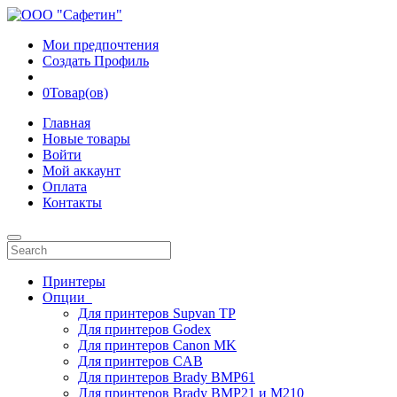
Мои предпочтения
Создать Профиль
0
Товар(ов)
Главная
Новые товары
Войти
Мой аккаунт
Оплата
Контакты
Принтеры
Опции
Для принтеров Supvan TP
Для принтеров Godex
Для принтеров Canon MK
Для принтеров CAB
Для принтеров Brady BMP61
Для принтеров Brady BMP21 и M210