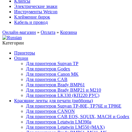
Клипсы
Электрические знаки
Инструменты Weicon
Клеймение бирок
Кабель и провод
Онлайн-магазин
»
Оплата
»
Корзина
Категории
Принтеры
Опции
Для принтеров Supvan TP
Для принтеров Godex
Для принтеров Canon MK
Для принтеров CAB
Для принтеров Brady BMP61
Для принтеров Brady BMP21 и M210
Для принтеров LK330 (КП220 РУС)
Красящие ленты для печати (риббоны)
Для принтеров Supvan TP-80E, TP76E и TP86E
Для принтеров CANON
Для принтеров CAB EOS, SQUIX, MACH и Godex
Для принтеров Letatwin LM390a
Для принтеров Letatwin LM550 (MAX)