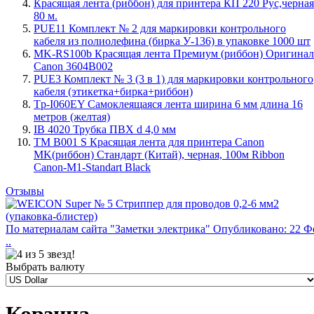
Красящая лента (риббон) для принтера КП 220 Рус,черная
80 м.
PUE11 Комплект № 2 для маркировки контрольного
кабеля из полиолефина (бирка У-136) в упаковке 1000 шт
MK-RS100b Красящая лента Премиум (риббон) Оригинал
Canon 3604B002
PUE3 Комплект № 3 (3 в 1) для маркировки контрольного
кабеля (этикетка+бирка+риббон)
Tp-I060EY Самоклеящаяся лента ширина 6 мм длина 16
метров (желтая)
IB 4020 Трубка ПВХ d 4,0 мм
TM B001 S Красящая лента для принтера Canon
MK(риббон) Стандарт (Китай), черная, 100м Ribbon
Canon-M1-Standart Black
Отзывы
По материалам сайта "Заметки электрика" Опубликовано: 22 Ф
..
Выбрать валюту