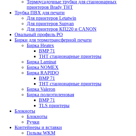
Термоусадочные трубки для стационарных
принтеров Brady THT
Трубка ПВХ для печати
Для принтеров Letatwin
Для принтеров Supvan
Для принтеров КП220 и CANON
Овальный профиль PO
Бирки для термотрансферной печати
Бирка Heatex
BMP 71
THT стационарные принтеры
Бирка Laminat
Бирка NOMEX
Бирка RAPIDO
BMP 71
THT стационарные принтеры
Бирка Valeron
Бирка полиэтиленовая
BMP 71
TLS принтеры
Блокноты
Блокноты
Ручки
Контейнеры и вставки
Гильзы WKM