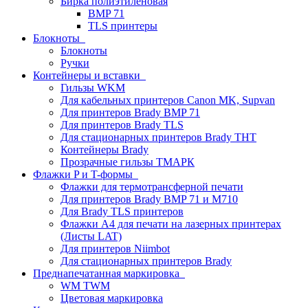
Бирка полиэтиленовая
BMP 71
TLS принтеры
Блокноты
Блокноты
Ручки
Контейнеры и вставки
Гильзы WKM
Для кабельных принтеров Canon MK, Supvan
Для принтеров Brady BMP 71
Для принтеров Brady TLS
Для стационарных принтеров Brady THT
Контейнеры Brady
Прозрачные гильзы ТМАРК
Флажки P и T-формы
Флажки для термотрансферной печати
Для принтеров Brady BMP 71 и M710
Для Brady TLS принтеров
Флажки A4 для печати на лазерных принтерах
(Листы LAT)
Для принтеров Niimbot
Для стационарных принтеров Brady
Преднапечатанная маркировка
WM TWM
Цветовая маркировка