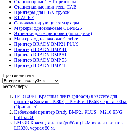
Стационарные THT принтеры
Стационарные принтеры CAB
Принтеры для ПВХ трубок
KLAUKE
Самоламинирующиеся маркеры
Маркеры однознаковые CBMR25
Этикетки для маркировки (шильдики)
Маркеры однознаковые Cembre
Принтер BRADY BMP21 PLUS
Принтер BRADY BMP 41
Принтер BRADY BMP 51
Принтер BRADY BMP 53
Принтер BRADY BMP71
Производители
Бестселлеры
TP-R100EB Красящая лента (риббон) в кассете для
принтера Supvan TP-80E, TP 76E и TP86E,черная 100 м.
(Оригинал)
Кабельный принтер Brady BMP21 PLUS - M210 ENG
brd152260
LM33B Красящая лента (риббон) L-Mark для принтера
LK330, черная 80 м.