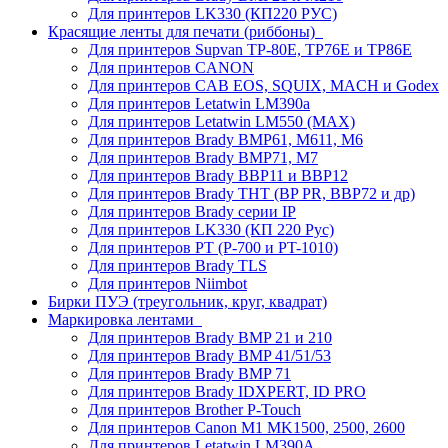
Для принтеров LK330 (КП220 РУС)
Красящие ленты для печати (риббоны)
Для принтеров Supvan TP-80E, TP76E и TP86E
Для принтеров CANON
Для принтеров CAB EOS, SQUIX, MACH и Godex
Для принтеров Letatwin LM390a
Для принтеров Letatwin LM550 (MAX)
Для принтеров Brady BMP61, M611, M6
Для принтеров Brady BMP71, M7
Для принтеров Brady BBP11 и BBP12
Для принтеров Brady THT (BP PR, BBP72 и др)
Для принтеров Brady серии IP
Для принтеров LK330 (КП 220 Рус)
Для принтеров PT (P-700 и PT-1010)
Для принтеров Brady TLS
Для принтеров Niimbot
Бирки ПУЭ (треугольник, круг, квадрат)
Маркировка лентами
Для принтеров Brady BMP 21 и 210
Для принтеров Brady BMP 41/51/53
Для принтеров Brady BMP 71
Для принтеров Brady IDXPERT, ID PRO
Для принтеров Brother P-Touch
Для принтеров Canon M1 MK1500, 2500, 2600
Для принтеров Letatwin LM390A