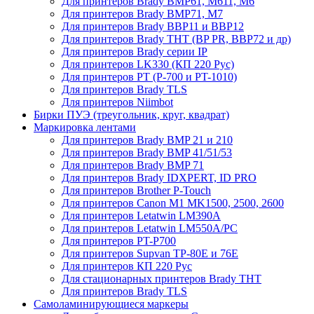
Для принтеров Brady BMP61, M611, M6
Для принтеров Brady BMP71, M7
Для принтеров Brady BBP11 и BBP12
Для принтеров Brady THT (BP PR, BBP72 и др)
Для принтеров Brady серии IP
Для принтеров LK330 (КП 220 Рус)
Для принтеров PT (P-700 и PT-1010)
Для принтеров Brady TLS
Для принтеров Niimbot
Бирки ПУЭ (треугольник, круг, квадрат)
Маркировка лентами
Для принтеров Brady BMP 21 и 210
Для принтеров Brady BMP 41/51/53
Для принтеров Brady BMP 71
Для принтеров Brady IDXPERT, ID PRO
Для принтеров Brother P-Touch
Для принтеров Canon M1 MK1500, 2500, 2600
Для принтеров Letatwin LM390A
Для принтеров Letatwin LM550A/PC
Для принтеров PT-P700
Для принтеров Supvan TP-80E и 76E
Для принтеров КП 220 Рус
Для стационарных принтеров Brady THT
Для принтеров Brady TLS
Самоламинирующиеся маркеры