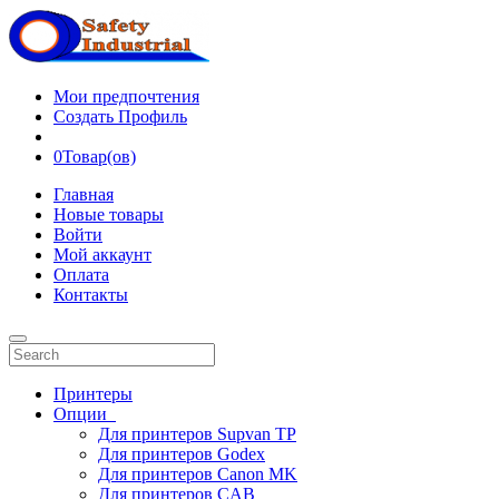
Мои предпочтения
Создать Профиль
0
Товар(ов)
Главная
Новые товары
Войти
Мой аккаунт
Оплата
Контакты
Принтеры
Опции
Для принтеров Supvan TP
Для принтеров Godex
Для принтеров Canon MK
Для принтеров CAB