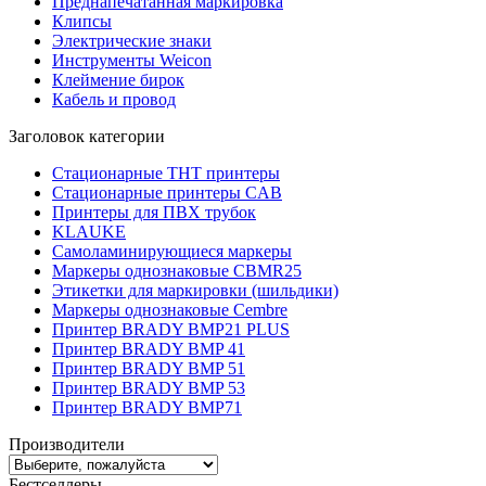
Преднапечатанная маркировка
Клипсы
Электрические знаки
Инструменты Weicon
Клеймение бирок
Кабель и провод
Заголовок категории
Стационарные THT принтеры
Стационарные принтеры CAB
Принтеры для ПВХ трубок
KLAUKE
Самоламинирующиеся маркеры
Маркеры однознаковые CBMR25
Этикетки для маркировки (шильдики)
Маркеры однознаковые Cembre
Принтер BRADY BMP21 PLUS
Принтер BRADY BMP 41
Принтер BRADY BMP 51
Принтер BRADY BMP 53
Принтер BRADY BMP71
Производители
Бестселлеры