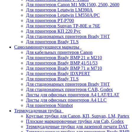
Для принтеров Canon M1 MK1500, 2500, 2600
Для принтеров Letatwin LM390A
Для принтеров Letatwin LM550A/PC
Для принтеров PT-P700
Для принтеров Supvan TP-80E и 76E
Для принтеров КП 220 Рус
Для стационарных принтеров Brady THT
Для принтеров Brady TLS
Самоламинирующиеся маркеры
Для кабельных принтеров Canon
Для принтеров Brady BMP 21 и M210
Для принтеров Brady BMP 41/51/53
Для принтеров Brady BMP 71 и M710
Для принтеров Brady IDXPERT
Для принтеров Brady TLS
Для стационарных принтеров Brady THT
Для стационарных принтеров CAB, Godex
Листы для офисных принтеров А4 LAT/ELAT
Листы для офисных принтеров А4 LLC
Для принтеров Niimbot
Термоусадочная трубка
Круглые трубки для Canon, КП, Supvan, LM, Partex
Плоские маркировочные трубки для Cab, Godex
Термоусадочные трубки для лазерной печати DAT
Термоусадочные трубки для принтеров Brady BMP