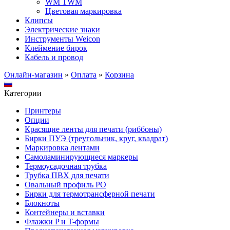
WM TWM
Цветовая маркировка
Клипсы
Электрические знаки
Инструменты Weicon
Клеймение бирок
Кабель и провод
Онлайн-магазин
»
Оплата
»
Корзина
Категории
Принтеры
Опции
Красящие ленты для печати (риббоны)
Бирки ПУЭ (треугольник, круг, квадрат)
Маркировка лентами
Самоламинирующиеся маркеры
Термоусадочная трубка
Трубка ПВХ для печати
Овальный профиль PO
Бирки для термотрансферной печати
Блокноты
Контейнеры и вставки
Флажки P и T-формы