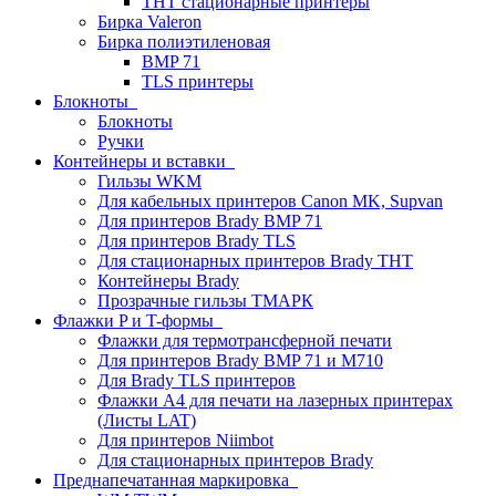
THT стационарные принтеры
Бирка Valeron
Бирка полиэтиленовая
BMP 71
TLS принтеры
Блокноты
Блокноты
Ручки
Контейнеры и вставки
Гильзы WKM
Для кабельных принтеров Canon MK, Supvan
Для принтеров Brady BMP 71
Для принтеров Brady TLS
Для стационарных принтеров Brady THT
Контейнеры Brady
Прозрачные гильзы ТМАРК
Флажки P и T-формы
Флажки для термотрансферной печати
Для принтеров Brady BMP 71 и M710
Для Brady TLS принтеров
Флажки A4 для печати на лазерных принтерах
(Листы LAT)
Для принтеров Niimbot
Для стационарных принтеров Brady
Преднапечатанная маркировка