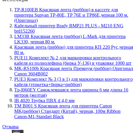
TP-R100EB Красящая лента (риббон) в кассете для
принтера Supvan TP-80E, TP 76E и TP86E,черная 100 м.
(Оригинал)
Кабельный принтер Brady BMP21 PLUS - M210 ENG
brd152260
LM33B Красящая лента (риббон) L-Mark для принтера
LK330, черная 80 м.
Красящая лента (риббон) для принтера КП 220 Рус,черная
80 м.
PUE11 Комплект № 2 для маркировки контрольного
кабеля из полиолефина (бирка У-136) в упаковке 1000 шт
MK-RS100b Красящая лента Премиум (риббон) Оригинал
Canon 3604B002
PUE3 Комплект № 3 (3 в 1) для маркировки контрольного
кабеля (этикетка+бирка+риббон)
Tp-I060EY Самоклеящаяся лента ширина 6 мм длина 16
метров (желтая)
IB 4020 Трубка ПВХ d 4,0 мм
TM B001 S Красящая лента для принтера Canon
MK(риббон) Стандарт (Китай), черная, 100м Ribbon
Canon-M1-Standart Black
Отзывы