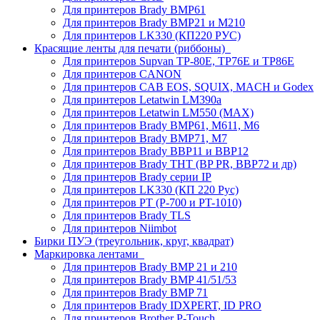
Для принтеров Brady BMP61
Для принтеров Brady BMP21 и M210
Для принтеров LK330 (КП220 РУС)
Красящие ленты для печати (риббоны)
Для принтеров Supvan TP-80E, TP76E и TP86E
Для принтеров CANON
Для принтеров CAB EOS, SQUIX, MACH и Godex
Для принтеров Letatwin LM390a
Для принтеров Letatwin LM550 (MAX)
Для принтеров Brady BMP61, M611, M6
Для принтеров Brady BMP71, M7
Для принтеров Brady BBP11 и BBP12
Для принтеров Brady THT (BP PR, BBP72 и др)
Для принтеров Brady серии IP
Для принтеров LK330 (КП 220 Рус)
Для принтеров PT (P-700 и PT-1010)
Для принтеров Brady TLS
Для принтеров Niimbot
Бирки ПУЭ (треугольник, круг, квадрат)
Маркировка лентами
Для принтеров Brady BMP 21 и 210
Для принтеров Brady BMP 41/51/53
Для принтеров Brady BMP 71
Для принтеров Brady IDXPERT, ID PRO
Для принтеров Brother P-Touch