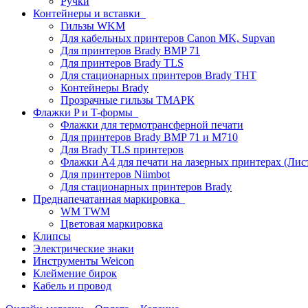
Ручки
Контейнеры и вставки
Гильзы WKM
Для кабельных принтеров Canon MK, Supvan
Для принтеров Brady BMP 71
Для принтеров Brady TLS
Для стационарных принтеров Brady THT
Контейнеры Brady
Прозрачные гильзы ТМАРК
Флажки P и T-формы
Флажки для термотрансферной печати
Для принтеров Brady BMP 71 и M710
Для Brady TLS принтеров
Флажки A4 для печати на лазерных принтерах (Ли
Для принтеров Niimbot
Для стационарных принтеров Brady
Преднапечатанная маркировка
WM TWM
Цветовая маркировка
Клипсы
Электрические знаки
Инструменты Weicon
Клеймение бирок
Кабель и провод