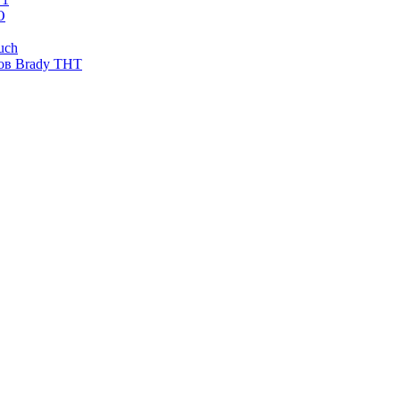
O
uch
ов Brady THT