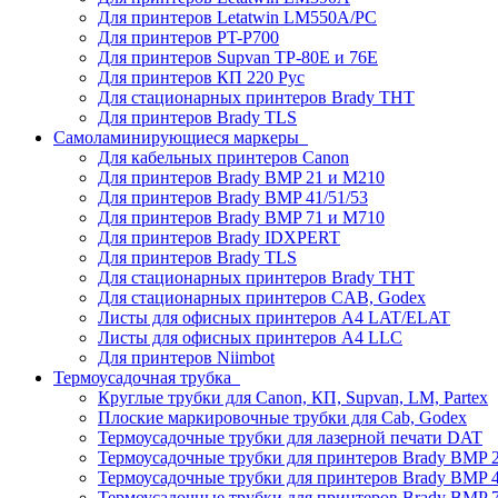
Для принтеров Letatwin LM550A/PC
Для принтеров PT-P700
Для принтеров Supvan TP-80E и 76E
Для принтеров КП 220 Рус
Для стационарных принтеров Brady THT
Для принтеров Brady TLS
Самоламинирующиеся маркеры
Для кабельных принтеров Canon
Для принтеров Brady BMP 21 и M210
Для принтеров Brady BMP 41/51/53
Для принтеров Brady BMP 71 и M710
Для принтеров Brady IDXPERT
Для принтеров Brady TLS
Для стационарных принтеров Brady THT
Для стационарных принтеров CAB, Godex
Листы для офисных принтеров А4 LAT/ELAT
Листы для офисных принтеров А4 LLC
Для принтеров Niimbot
Термоусадочная трубка
Круглые трубки для Canon, КП, Supvan, LM, Partex
Плоские маркировочные трубки для Cab, Godex
Термоусадочные трубки для лазерной печати DAT
Термоусадочные трубки для принтеров Brady BMP 2
Термоусадочные трубки для принтеров Brady BMP 4
Термоусадочные трубки для принтеров Brady BMP 