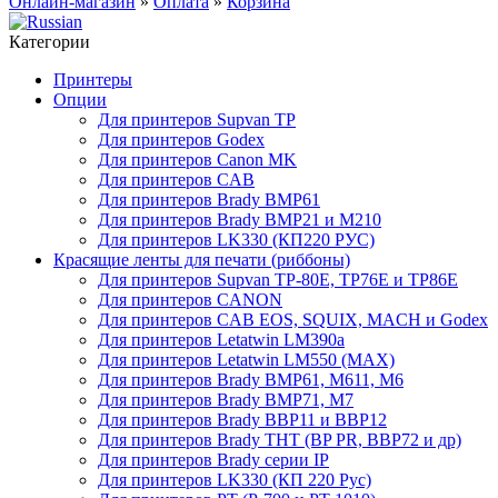
Онлайн-магазин
»
Оплата
»
Корзина
Категории
Принтеры
Опции
Для принтеров Supvan TP
Для принтеров Godex
Для принтеров Canon MK
Для принтеров CAB
Для принтеров Brady BMP61
Для принтеров Brady BMP21 и M210
Для принтеров LK330 (КП220 РУС)
Красящие ленты для печати (риббоны)
Для принтеров Supvan TP-80E, TP76E и TP86E
Для принтеров CANON
Для принтеров CAB EOS, SQUIX, MACH и Godex
Для принтеров Letatwin LM390a
Для принтеров Letatwin LM550 (MAX)
Для принтеров Brady BMP61, M611, M6
Для принтеров Brady BMP71, M7
Для принтеров Brady BBP11 и BBP12
Для принтеров Brady THT (BP PR, BBP72 и др)
Для принтеров Brady серии IP
Для принтеров LK330 (КП 220 Рус)