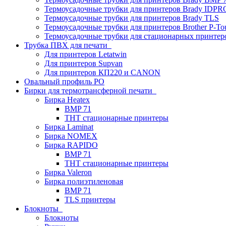
Термоусадочные трубки для принтеров Brady IDPR
Термоусадочные трубки для принтеров Brady TLS
Термоусадочные трубки для принтеров Brother P-To
Термоусадочные трубки для стационарных принтер
Трубка ПВХ для печати
Для принтеров Letatwin
Для принтеров Supvan
Для принтеров КП220 и CANON
Овальный профиль PO
Бирки для термотрансферной печати
Бирка Heatex
BMP 71
THT стационарные принтеры
Бирка Laminat
Бирка NOMEX
Бирка RAPIDO
BMP 71
THT стационарные принтеры
Бирка Valeron
Бирка полиэтиленовая
BMP 71
TLS принтеры
Блокноты
Блокноты