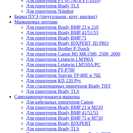
Для принтеров PT (P-700 и PT-1010)
Для принтеров Brady TLS
Для принтеров Niimbot
Бирки ПУЭ (треугольник, круг, квадрат)
Маркировка лентами
Для принтеров Brady BMP 21 и 210
Для принтеров Brady BMP 41/51/53
Для принтеров Brady BMP 71
Для принтеров Brady IDXPERT, ID PRO
Для принтеров Brother P-Touch
Для принтеров Canon M1 MK1500, 2500, 2600
Для принтеров Letatwin LM390A
Для принтеров Letatwin LM550A/PC
Для принтеров PT-P700
Для принтеров Supvan TP-80E и 76E
Для принтеров КП 220 Рус
Для стационарных принтеров Brady THT
Для принтеров Brady TLS
Самоламинирующиеся маркеры
Для кабельных принтеров Canon
Для принтеров Brady BMP 21 и M210
Для принтеров Brady BMP 41/51/53
Для принтеров Brady BMP 71 и M710
Для принтеров Brady IDXPERT
Для принтеров Brady TLS