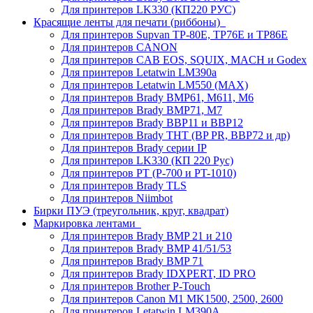
Для принтеров LK330 (КП220 РУС)
Красящие ленты для печати (риббоны)
Для принтеров Supvan TP-80E, TP76E и TP86E
Для принтеров CANON
Для принтеров CAB EOS, SQUIX, MACH и Godex
Для принтеров Letatwin LM390a
Для принтеров Letatwin LM550 (MAX)
Для принтеров Brady BMP61, M611, M6
Для принтеров Brady BMP71, M7
Для принтеров Brady BBP11 и BBP12
Для принтеров Brady THT (BP PR, BBP72 и др)
Для принтеров Brady серии IP
Для принтеров LK330 (КП 220 Рус)
Для принтеров PT (P-700 и PT-1010)
Для принтеров Brady TLS
Для принтеров Niimbot
Бирки ПУЭ (треугольник, круг, квадрат)
Маркировка лентами
Для принтеров Brady BMP 21 и 210
Для принтеров Brady BMP 41/51/53
Для принтеров Brady BMP 71
Для принтеров Brady IDXPERT, ID PRO
Для принтеров Brother P-Touch
Для принтеров Canon M1 MK1500, 2500, 2600
Для принтеров Letatwin LM390A