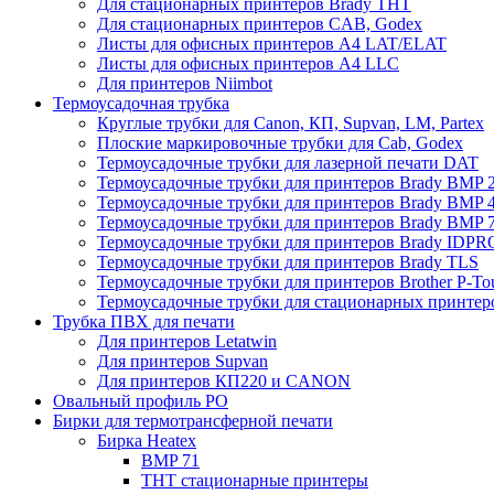
Для стационарных принтеров Brady THT
Для стационарных принтеров CAB, Godex
Листы для офисных принтеров А4 LAT/ELAT
Листы для офисных принтеров А4 LLC
Для принтеров Niimbot
Термоусадочная трубка
Круглые трубки для Canon, КП, Supvan, LM, Partex
Плоские маркировочные трубки для Cab, Godex
Термоусадочные трубки для лазерной печати DAT
Термоусадочные трубки для принтеров Brady BMP 2
Термоусадочные трубки для принтеров Brady BMP 4
Термоусадочные трубки для принтеров Brady BMP 
Термоусадочные трубки для принтеров Brady IDPR
Термоусадочные трубки для принтеров Brady TLS
Термоусадочные трубки для принтеров Brother P-To
Термоусадочные трубки для стационарных принтер
Трубка ПВХ для печати
Для принтеров Letatwin
Для принтеров Supvan
Для принтеров КП220 и CANON
Овальный профиль PO
Бирки для термотрансферной печати
Бирка Heatex
BMP 71
THT стационарные принтеры