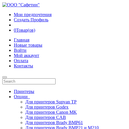
Мои предпочтения
Создать Профиль
0
Товар(ов)
Главная
Новые товары
Войти
Мой аккаунт
Оплата
Контакты
Принтеры
Опции
Для принтеров Supvan TP
Для принтеров Godex
Для принтеров Canon MK
Для принтеров CAB
Для принтеров Brady BMP61
Для принтеров Brady BMP21 и M210