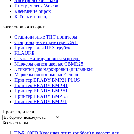
Электрические знаки
Инструменты Weicon
Клеймение бирок
Кабель и провод
Заголовок категории
Стационарные THT принтеры
Стационарные принтеры CAB
Принтеры для ПВХ трубок
KLAUKE
Самоламинирующиеся маркеры
Маркеры однознаковые CBMR25
Этикетки для маркировки (шильдики)
Маркеры однознаковые Cembre
Принтер BRADY BMP21 PLUS
Принтер BRADY BMP 41
Принтер BRADY BMP 51
Принтер BRADY BMP 53
Принтер BRADY BMP71
Производители
Бестселлеры
TP-R100EB Красящая лента (риббон) в кассете для