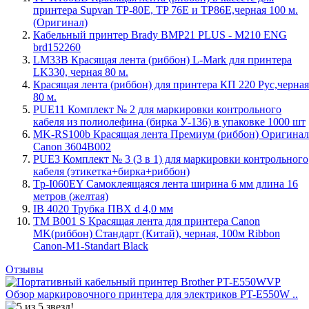
принтера Supvan TP-80E, TP 76E и TP86E,черная 100 м.
(Оригинал)
Кабельный принтер Brady BMP21 PLUS - M210 ENG
brd152260
LM33B Красящая лента (риббон) L-Mark для принтера
LK330, черная 80 м.
Красящая лента (риббон) для принтера КП 220 Рус,черная
80 м.
PUE11 Комплект № 2 для маркировки контрольного
кабеля из полиолефина (бирка У-136) в упаковке 1000 шт
MK-RS100b Красящая лента Премиум (риббон) Оригинал
Canon 3604B002
PUE3 Комплект № 3 (3 в 1) для маркировки контрольного
кабеля (этикетка+бирка+риббон)
Tp-I060EY Самоклеящаяся лента ширина 6 мм длина 16
метров (желтая)
IB 4020 Трубка ПВХ d 4,0 мм
TM B001 S Красящая лента для принтера Canon
MK(риббон) Стандарт (Китай), черная, 100м Ribbon
Canon-M1-Standart Black
Отзывы
Обзор маркировочного принтера для электриков PT-E550W ..