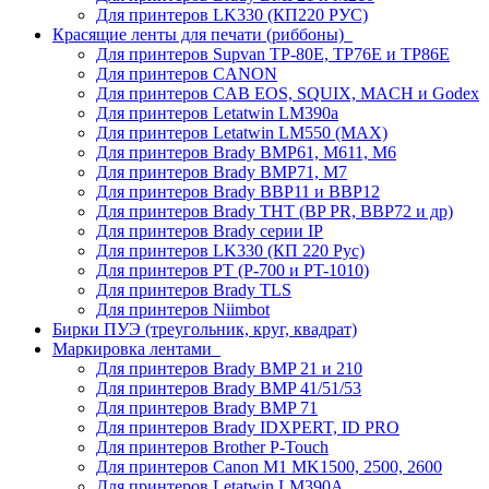
Для принтеров LK330 (КП220 РУС)
Красящие ленты для печати (риббоны)
Для принтеров Supvan TP-80E, TP76E и TP86E
Для принтеров CANON
Для принтеров CAB EOS, SQUIX, MACH и Godex
Для принтеров Letatwin LM390a
Для принтеров Letatwin LM550 (MAX)
Для принтеров Brady BMP61, M611, M6
Для принтеров Brady BMP71, M7
Для принтеров Brady BBP11 и BBP12
Для принтеров Brady THT (BP PR, BBP72 и др)
Для принтеров Brady серии IP
Для принтеров LK330 (КП 220 Рус)
Для принтеров PT (P-700 и PT-1010)
Для принтеров Brady TLS
Для принтеров Niimbot
Бирки ПУЭ (треугольник, круг, квадрат)
Маркировка лентами
Для принтеров Brady BMP 21 и 210
Для принтеров Brady BMP 41/51/53
Для принтеров Brady BMP 71
Для принтеров Brady IDXPERT, ID PRO
Для принтеров Brother P-Touch
Для принтеров Canon M1 MK1500, 2500, 2600
Для принтеров Letatwin LM390A