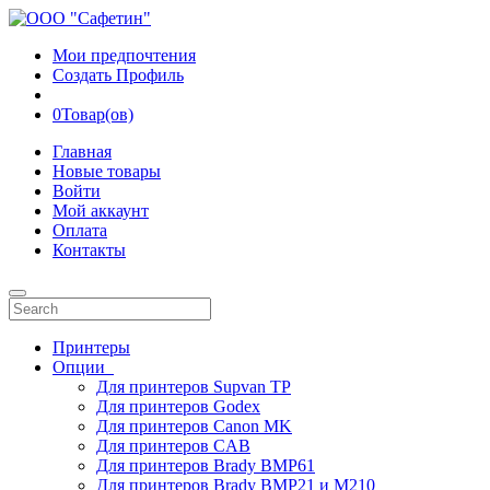
Мои предпочтения
Создать Профиль
0
Товар(ов)
Главная
Новые товары
Войти
Мой аккаунт
Оплата
Контакты
Принтеры
Опции
Для принтеров Supvan TP
Для принтеров Godex
Для принтеров Canon MK
Для принтеров CAB
Для принтеров Brady BMP61
Для принтеров Brady BMP21 и M210