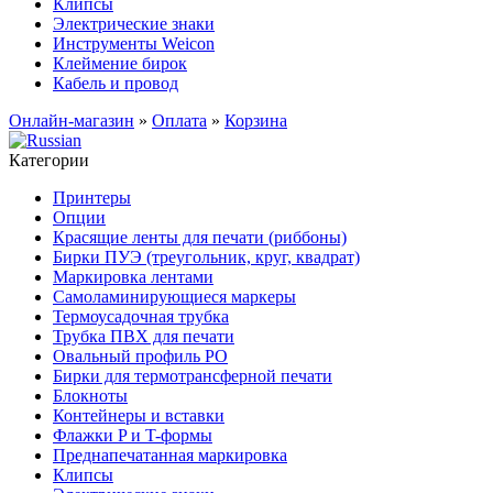
Клипсы
Электрические знаки
Инструменты Weicon
Клеймение бирок
Кабель и провод
Онлайн-магазин
»
Оплата
»
Корзина
Категории
Принтеры
Опции
Красящие ленты для печати (риббоны)
Бирки ПУЭ (треугольник, круг, квадрат)
Маркировка лентами
Самоламинирующиеся маркеры
Термоусадочная трубка
Трубка ПВХ для печати
Овальный профиль PO
Бирки для термотрансферной печати
Блокноты
Контейнеры и вставки
Флажки P и T-формы
Преднапечатанная маркировка
Клипсы