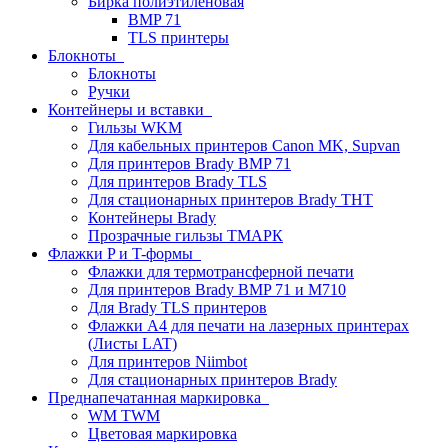
Бирка полиэтиленовая
BMP 71
TLS принтеры
Блокноты
Блокноты
Ручки
Контейнеры и вставки
Гильзы WKM
Для кабельных принтеров Canon MK, Supvan
Для принтеров Brady BMP 71
Для принтеров Brady TLS
Для стационарных принтеров Brady THT
Контейнеры Brady
Прозрачные гильзы ТМАРК
Флажки P и T-формы
Флажки для термотрансферной печати
Для принтеров Brady BMP 71 и M710
Для Brady TLS принтеров
Флажки A4 для печати на лазерных принтерах
(Листы LAT)
Для принтеров Niimbot
Для стационарных принтеров Brady
Преднапечатанная маркировка
WM TWM
Цветовая маркировка