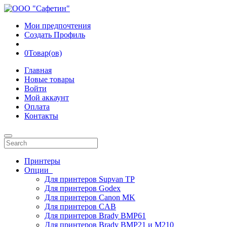
Мои предпочтения
Создать Профиль
0
Товар(ов)
Главная
Новые товары
Войти
Мой аккаунт
Оплата
Контакты
Принтеры
Опции
Для принтеров Supvan TP
Для принтеров Godex
Для принтеров Canon MK
Для принтеров CAB
Для принтеров Brady BMP61
Для принтеров Brady BMP21 и M210