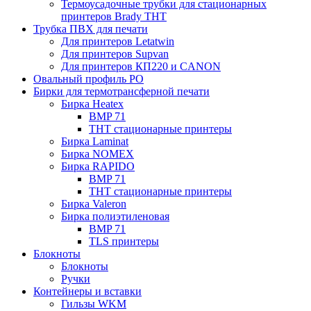
Термоусадочные трубки для стационарных
принтеров Brady THT
Трубка ПВХ для печати
Для принтеров Letatwin
Для принтеров Supvan
Для принтеров КП220 и CANON
Овальный профиль PO
Бирки для термотрансферной печати
Бирка Heatex
BMP 71
THT стационарные принтеры
Бирка Laminat
Бирка NOMEX
Бирка RAPIDO
BMP 71
THT стационарные принтеры
Бирка Valeron
Бирка полиэтиленовая
BMP 71
TLS принтеры
Блокноты
Блокноты
Ручки
Контейнеры и вставки
Гильзы WKM