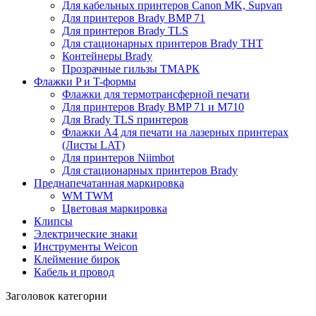
Для кабельных принтеров Canon MK, Supvan
Для принтеров Brady BMP 71
Для принтеров Brady TLS
Для стационарных принтеров Brady THT
Контейнеры Brady
Прозрачные гильзы ТМАРК
Флажки P и T-формы
Флажки для термотрансферной печати
Для принтеров Brady BMP 71 и M710
Для Brady TLS принтеров
Флажки A4 для печати на лазерных принтерах
(Листы LAT)
Для принтеров Niimbot
Для стационарных принтеров Brady
Преднапечатанная маркировка
WM TWM
Цветовая маркировка
Клипсы
Электрические знаки
Инструменты Weicon
Клеймение бирок
Кабель и провод
Заголовок категории