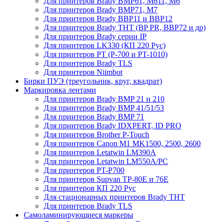
Для принтеров Brady BMP61, M611, M6
Для принтеров Brady BMP71, M7
Для принтеров Brady BBP11 и BBP12
Для принтеров Brady THT (BP PR, BBP72 и др)
Для принтеров Brady серии IP
Для принтеров LK330 (КП 220 Рус)
Для принтеров PT (P-700 и PT-1010)
Для принтеров Brady TLS
Для принтеров Niimbot
Бирки ПУЭ (треугольник, круг, квадрат)
Маркировка лентами
Для принтеров Brady BMP 21 и 210
Для принтеров Brady BMP 41/51/53
Для принтеров Brady BMP 71
Для принтеров Brady IDXPERT, ID PRO
Для принтеров Brother P-Touch
Для принтеров Canon M1 MK1500, 2500, 2600
Для принтеров Letatwin LM390A
Для принтеров Letatwin LM550A/PC
Для принтеров PT-P700
Для принтеров Supvan TP-80E и 76E
Для принтеров КП 220 Рус
Для стационарных принтеров Brady THT
Для принтеров Brady TLS
Самоламинирующиеся маркеры