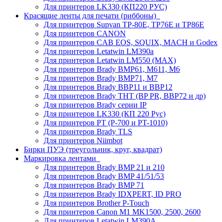
Для принтеров LK330 (КП220 РУС)
Красящие ленты для печати (риббоны)
Для принтеров Supvan TP-80E, TP76E и TP86E
Для принтеров CANON
Для принтеров CAB EOS, SQUIX, MACH и Godex
Для принтеров Letatwin LM390a
Для принтеров Letatwin LM550 (MAX)
Для принтеров Brady BMP61, M611, M6
Для принтеров Brady BMP71, M7
Для принтеров Brady BBP11 и BBP12
Для принтеров Brady THT (BP PR, BBP72 и др)
Для принтеров Brady серии IP
Для принтеров LK330 (КП 220 Рус)
Для принтеров PT (P-700 и PT-1010)
Для принтеров Brady TLS
Для принтеров Niimbot
Бирки ПУЭ (треугольник, круг, квадрат)
Маркировка лентами
Для принтеров Brady BMP 21 и 210
Для принтеров Brady BMP 41/51/53
Для принтеров Brady BMP 71
Для принтеров Brady IDXPERT, ID PRO
Для принтеров Brother P-Touch
Для принтеров Canon M1 MK1500, 2500, 2600
Для принтеров Letatwin LM390A