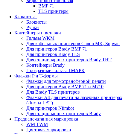
Бирка полиэтиленовая
BMP 71
TLS принтеры
Блокноты
Блокноты
Ручки
Контейнеры и вставки
Гильзы WKM
Для кабельных принтеров Canon MK, Supvan
Для принтеров Brady BMP 71
Для принтеров Brady TLS
Для стационарных принтеров Brady THT
Контейнеры Brady
Прозрачные гильзы ТМАРК
Флажки P и T-формы
Флажки для термотрансферной печати
Для принтеров Brady BMP 71 и M710
Для Brady TLS принтеров
Флажки A4 для печати на лазерных принтерах
(Листы LAT)
Для принтеров Niimbot
Для стационарных принтеров Brady
Преднапечатанная маркировка
WM TWM
Цветовая маркировка