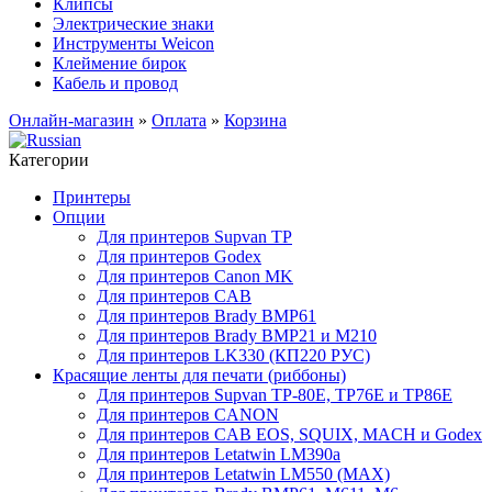
Клипсы
Электрические знаки
Инструменты Weicon
Клеймение бирок
Кабель и провод
Онлайн-магазин
»
Оплата
»
Корзина
Категории
Принтеры
Опции
Для принтеров Supvan TP
Для принтеров Godex
Для принтеров Canon MK
Для принтеров CAB
Для принтеров Brady BMP61
Для принтеров Brady BMP21 и M210
Для принтеров LK330 (КП220 РУС)
Красящие ленты для печати (риббоны)
Для принтеров Supvan TP-80E, TP76E и TP86E
Для принтеров CANON
Для принтеров CAB EOS, SQUIX, MACH и Godex
Для принтеров Letatwin LM390a
Для принтеров Letatwin LM550 (MAX)