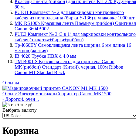
Красящая лента (риббон) для принтера КП 220 Рус,черная
80 м.
PUE11 Комплект № 2 для маркировки контрольного
кабеля из полиолефина (бирка У-136) в упаковке 1000 шт
MK-RS100b Красящая лента Премиум (риббон) Оригинал
Canon 3604B002
PUE3 Комплект № 3 (3 в 1) для маркировки контрольного
кабеля (этикетка+бирка+риббон)
Tp-I060EY Самоклеящаяся лента ширина 6 мм длина 16
метров (желтая)
IB 4020 Трубка ПВХ d 4,0 мм
TM B001 S Красящая лента для принтера Canon
MK(риббон) Стандарт (Китай), черная, 100м Ribbon
Canon-M1-Standart Black
Отзывы
Отзыв: Электромонтажный принтер Canon MK1500
- Дорогой, очен ..
Выбрать валюту
Корзина