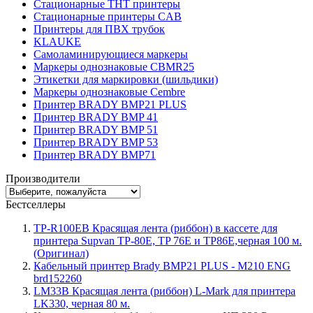
Стационарные THT принтеры
Стационарные принтеры CAB
Принтеры для ПВХ трубок
KLAUKE
Самоламинирующиеся маркеры
Маркеры однознаковые CBMR25
Этикетки для маркировки (шильдики)
Маркеры однознаковые Cembre
Принтер BRADY BMP21 PLUS
Принтер BRADY BMP 41
Принтер BRADY BMP 51
Принтер BRADY BMP 53
Принтер BRADY BMP71
Производители
Бестселлеры
TP-R100EB Красящая лента (риббон) в кассете для
принтера Supvan TP-80E, TP 76E и TP86E,черная 100 м.
(Оригинал)
Кабельный принтер Brady BMP21 PLUS - M210 ENG
brd152260
LM33B Красящая лента (риббон) L-Mark для принтера
LK330, черная 80 м.