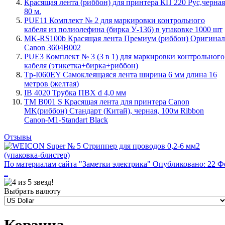
Красящая лента (риббон) для принтера КП 220 Рус,черная
80 м.
PUE11 Комплект № 2 для маркировки контрольного
кабеля из полиолефина (бирка У-136) в упаковке 1000 шт
MK-RS100b Красящая лента Премиум (риббон) Оригинал
Canon 3604B002
PUE3 Комплект № 3 (3 в 1) для маркировки контрольного
кабеля (этикетка+бирка+риббон)
Tp-I060EY Самоклеящаяся лента ширина 6 мм длина 16
метров (желтая)
IB 4020 Трубка ПВХ d 4,0 мм
TM B001 S Красящая лента для принтера Canon
MK(риббон) Стандарт (Китай), черная, 100м Ribbon
Canon-M1-Standart Black
Отзывы
По материалам сайта "Заметки электрика" Опубликовано: 22 Ф
..
Выбрать валюту