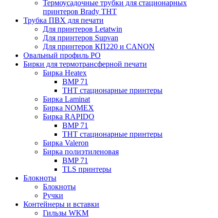
Термоусадочные трубки для стационарных
принтеров Brady THT
Трубка ПВХ для печати
Для принтеров Letatwin
Для принтеров Supvan
Для принтеров КП220 и CANON
Овальный профиль PO
Бирки для термотрансферной печати
Бирка Heatex
BMP 71
THT стационарные принтеры
Бирка Laminat
Бирка NOMEX
Бирка RAPIDO
BMP 71
THT стационарные принтеры
Бирка Valeron
Бирка полиэтиленовая
BMP 71
TLS принтеры
Блокноты
Блокноты
Ручки
Контейнеры и вставки
Гильзы WKM