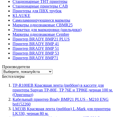
Стационарные THT принтеры
Стационарные принтеры CAB
Принтеры для ПВХ трубок
KLAUKE
Самоламинирующиеся маркеры
Маркеры однознаковые CBMR25
Этикетки для маркировки (шильдики)
Маркеры однознаковые Cembre
Принтер BRADY BMP21 PLUS
Принтер BRADY BMP 41
Принтер BRADY BMP 51
Принтер BRADY BMP 53
Принтер BRADY BMP71
Производители
Бестселлеры
TP-R100EB Красящая лента (риббон) в кассете для
принтера Supvan TP-80E, TP 76E и TP86E,черная 100 м.
(Оригинал)
Кабельный принтер Brady BMP21 PLUS - M210 ENG
brd152260
LM33B Красящая лента (риббон) L-Mark для принтера
LK330, черная 80 м.