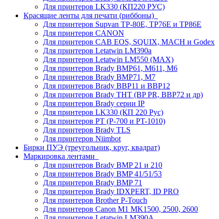
Для принтеров LK330 (КП220 РУС)
Красящие ленты для печати (риббоны)
Для принтеров Supvan TP-80E, TP76E и TP86E
Для принтеров CANON
Для принтеров CAB EOS, SQUIX, MACH и Godex
Для принтеров Letatwin LM390a
Для принтеров Letatwin LM550 (MAX)
Для принтеров Brady BMP61, M611, M6
Для принтеров Brady BMP71, M7
Для принтеров Brady BBP11 и BBP12
Для принтеров Brady THT (BP PR, BBP72 и др)
Для принтеров Brady серии IP
Для принтеров LK330 (КП 220 Рус)
Для принтеров PT (P-700 и PT-1010)
Для принтеров Brady TLS
Для принтеров Niimbot
Бирки ПУЭ (треугольник, круг, квадрат)
Маркировка лентами
Для принтеров Brady BMP 21 и 210
Для принтеров Brady BMP 41/51/53
Для принтеров Brady BMP 71
Для принтеров Brady IDXPERT, ID PRO
Для принтеров Brother P-Touch
Для принтеров Canon M1 MK1500, 2500, 2600
Для принтеров Letatwin LM390A