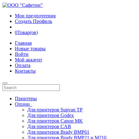
Мои предпочтения
Создать Профиль
0
Товар(ов)
Главная
Новые товары
Войти
Мой аккаунт
Оплата
Контакты
Принтеры
Опции
Для принтеров Supvan TP
Для принтеров Godex
Для принтеров Canon MK
Для принтеров CAB
Для принтеров Brady BMP61
Для принтеров Brady BMP21 и M210