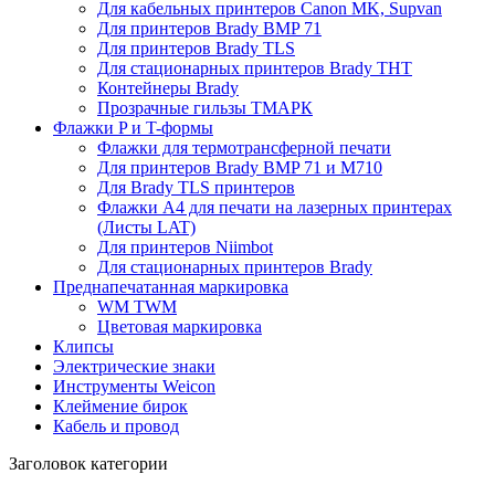
Для кабельных принтеров Canon MK, Supvan
Для принтеров Brady BMP 71
Для принтеров Brady TLS
Для стационарных принтеров Brady THT
Контейнеры Brady
Прозрачные гильзы ТМАРК
Флажки P и T-формы
Флажки для термотрансферной печати
Для принтеров Brady BMP 71 и M710
Для Brady TLS принтеров
Флажки A4 для печати на лазерных принтерах
(Листы LAT)
Для принтеров Niimbot
Для стационарных принтеров Brady
Преднапечатанная маркировка
WM TWM
Цветовая маркировка
Клипсы
Электрические знаки
Инструменты Weicon
Клеймение бирок
Кабель и провод
Заголовок категории