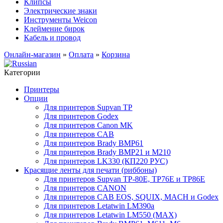
Клипсы
Электрические знаки
Инструменты Weicon
Клеймение бирок
Кабель и провод
Онлайн-магазин
»
Оплата
»
Корзина
Категории
Принтеры
Опции
Для принтеров Supvan TP
Для принтеров Godex
Для принтеров Canon MK
Для принтеров CAB
Для принтеров Brady BMP61
Для принтеров Brady BMP21 и M210
Для принтеров LK330 (КП220 РУС)
Красящие ленты для печати (риббоны)
Для принтеров Supvan TP-80E, TP76E и TP86E
Для принтеров CANON
Для принтеров CAB EOS, SQUIX, MACH и Godex
Для принтеров Letatwin LM390a
Для принтеров Letatwin LM550 (MAX)