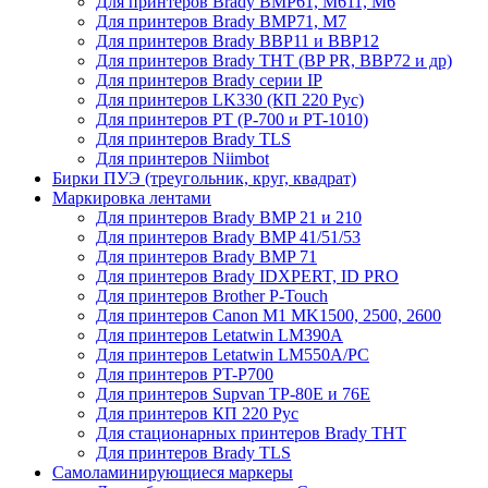
Для принтеров Brady BMP61, M611, M6
Для принтеров Brady BMP71, M7
Для принтеров Brady BBP11 и BBP12
Для принтеров Brady THT (BP PR, BBP72 и др)
Для принтеров Brady серии IP
Для принтеров LK330 (КП 220 Рус)
Для принтеров PT (P-700 и PT-1010)
Для принтеров Brady TLS
Для принтеров Niimbot
Бирки ПУЭ (треугольник, круг, квадрат)
Маркировка лентами
Для принтеров Brady BMP 21 и 210
Для принтеров Brady BMP 41/51/53
Для принтеров Brady BMP 71
Для принтеров Brady IDXPERT, ID PRO
Для принтеров Brother P-Touch
Для принтеров Canon M1 MK1500, 2500, 2600
Для принтеров Letatwin LM390A
Для принтеров Letatwin LM550A/PC
Для принтеров PT-P700
Для принтеров Supvan TP-80E и 76E
Для принтеров КП 220 Рус
Для стационарных принтеров Brady THT
Для принтеров Brady TLS
Самоламинирующиеся маркеры