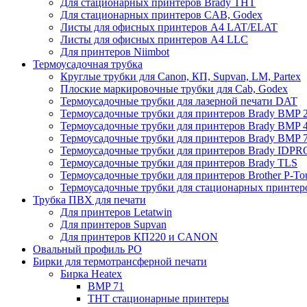
Для стационарных принтеров Brady THT
Для стационарных принтеров CAB, Godex
Листы для офисных принтеров А4 LAT/ELAT
Листы для офисных принтеров А4 LLC
Для принтеров Niimbot
Термоусадочная трубка
Круглые трубки для Canon, КП, Supvan, LM, Partex
Плоские маркировочные трубки для Cab, Godex
Термоусадочные трубки для лазерной печати DAT
Термоусадочные трубки для принтеров Brady BMP 2
Термоусадочные трубки для принтеров Brady BMP 4
Термоусадочные трубки для принтеров Brady BMP 
Термоусадочные трубки для принтеров Brady IDPR
Термоусадочные трубки для принтеров Brady TLS
Термоусадочные трубки для принтеров Brother P-To
Термоусадочные трубки для стационарных принтер
Трубка ПВХ для печати
Для принтеров Letatwin
Для принтеров Supvan
Для принтеров КП220 и CANON
Овальный профиль PO
Бирки для термотрансферной печати
Бирка Heatex
BMP 71
THT стационарные принтеры