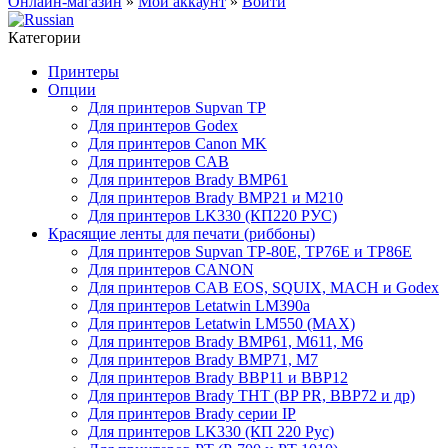
Онлайн-магазин
»
Мой аккаунт
»
Войти
Категории
Принтеры
Опции
Для принтеров Supvan TP
Для принтеров Godex
Для принтеров Canon MK
Для принтеров CAB
Для принтеров Brady BMP61
Для принтеров Brady BMP21 и M210
Для принтеров LK330 (КП220 РУС)
Красящие ленты для печати (риббоны)
Для принтеров Supvan TP-80E, TP76E и TP86E
Для принтеров CANON
Для принтеров CAB EOS, SQUIX, MACH и Godex
Для принтеров Letatwin LM390a
Для принтеров Letatwin LM550 (MAX)
Для принтеров Brady BMP61, M611, M6
Для принтеров Brady BMP71, M7
Для принтеров Brady BBP11 и BBP12
Для принтеров Brady THT (BP PR, BBP72 и др)
Для принтеров Brady серии IP
Для принтеров LK330 (КП 220 Рус)