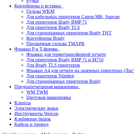
Ручки
Контейнеры и вставки
Гильзы WKM
Для кабельных принтеров Canon MK, Supvan
Для принтеров Brady BMP 71
Для принтеров Brady TLS
Для стационарных принтеров Brady THT
Контейнеры Brady
Прозрачные гильзы ТМАРК
Флажки P и T-формы
Флажки для термотрансферной печати
Для принтеров Brady BMP 71 и M710
Для Brady TLS принтеров
Флажки A4 для печати на лазерных принтерах (Ли
Для принтеров Niimbot
Для стационарных принтеров Brady
Преднапечатанная маркировка
WM TWM
Цветовая маркировка
Клипсы
Электрические знаки
Инструменты Weicon
Клеймение бирок
Кабель и провод