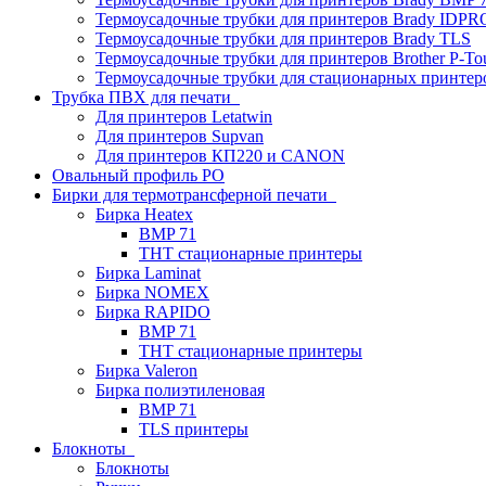
Термоусадочные трубки для принтеров Brady IDPR
Термоусадочные трубки для принтеров Brady TLS
Термоусадочные трубки для принтеров Brother P-To
Термоусадочные трубки для стационарных принтер
Трубка ПВХ для печати
Для принтеров Letatwin
Для принтеров Supvan
Для принтеров КП220 и CANON
Овальный профиль PO
Бирки для термотрансферной печати
Бирка Heatex
BMP 71
THT стационарные принтеры
Бирка Laminat
Бирка NOMEX
Бирка RAPIDO
BMP 71
THT стационарные принтеры
Бирка Valeron
Бирка полиэтиленовая
BMP 71
TLS принтеры
Блокноты
Блокноты