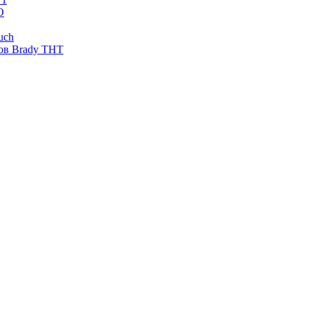
O
uch
ов Brady THT