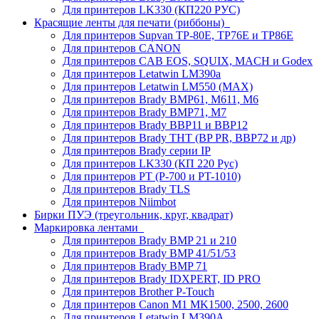
Для принтеров LK330 (КП220 РУС)
Красящие ленты для печати (риббоны)
Для принтеров Supvan TP-80E, TP76E и TP86E
Для принтеров CANON
Для принтеров CAB EOS, SQUIX, MACH и Godex
Для принтеров Letatwin LM390a
Для принтеров Letatwin LM550 (MAX)
Для принтеров Brady BMP61, M611, M6
Для принтеров Brady BMP71, M7
Для принтеров Brady BBP11 и BBP12
Для принтеров Brady THT (BP PR, BBP72 и др)
Для принтеров Brady серии IP
Для принтеров LK330 (КП 220 Рус)
Для принтеров PT (P-700 и PT-1010)
Для принтеров Brady TLS
Для принтеров Niimbot
Бирки ПУЭ (треугольник, круг, квадрат)
Маркировка лентами
Для принтеров Brady BMP 21 и 210
Для принтеров Brady BMP 41/51/53
Для принтеров Brady BMP 71
Для принтеров Brady IDXPERT, ID PRO
Для принтеров Brother P-Touch
Для принтеров Canon M1 MK1500, 2500, 2600
Для принтеров Letatwin LM390A