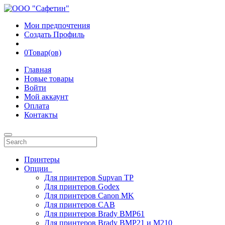
Мои предпочтения
Создать Профиль
0
Товар(ов)
Главная
Новые товары
Войти
Мой аккаунт
Оплата
Контакты
Принтеры
Опции
Для принтеров Supvan TP
Для принтеров Godex
Для принтеров Canon MK
Для принтеров CAB
Для принтеров Brady BMP61
Для принтеров Brady BMP21 и M210