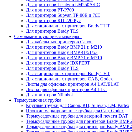
Для принтеров Letatwin LM550A/PC
Для принтеров PT-P700
Для принтеров Supvan TP-80E и 76E
Для принтеров КП 220 Рус
Для стационарных принтеров Brady THT
Для принтеров Brady TLS
Самоламинирующиеся маркеры
Для кабельных принтеров Canon
Для принтеров Brady BMP 21 и M210
Для принтеров Brady BMP 41/51/53
Для принтеров Brady BMP 71 и M710
Для принтеров Brady IDXPERT
Для принтеров Brady TLS
Для стационарных принтеров Brady THT
Для стационарных принтеров CAB, Godex
Листы для офисных принтеров А4 LAT/ELAT
Листы для офисных принтеров А4 LLC
Для принтеров Niimbot
Термоусадочная трубка
Круглые трубки для Canon, КП, Supvan, LM, Partex
Плоские маркировочные трубки для Cab, Godex
Термоусадочные трубки для лазерной печати DAT
Термоусадочные трубки для принтеров Brady BMP 2
Термоусадочные трубки для принтеров Brady BMP 4
Термоусадочные трубки для принтеров Brady BMP 