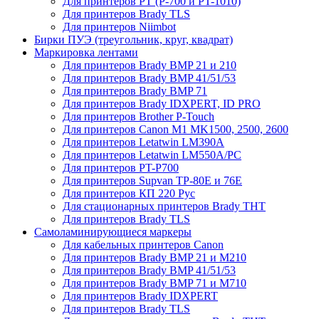
Для принтеров PT (P-700 и PT-1010)
Для принтеров Brady TLS
Для принтеров Niimbot
Бирки ПУЭ (треугольник, круг, квадрат)
Маркировка лентами
Для принтеров Brady BMP 21 и 210
Для принтеров Brady BMP 41/51/53
Для принтеров Brady BMP 71
Для принтеров Brady IDXPERT, ID PRO
Для принтеров Brother P-Touch
Для принтеров Canon M1 MK1500, 2500, 2600
Для принтеров Letatwin LM390A
Для принтеров Letatwin LM550A/PC
Для принтеров PT-P700
Для принтеров Supvan TP-80E и 76E
Для принтеров КП 220 Рус
Для стационарных принтеров Brady THT
Для принтеров Brady TLS
Самоламинирующиеся маркеры
Для кабельных принтеров Canon
Для принтеров Brady BMP 21 и M210
Для принтеров Brady BMP 41/51/53
Для принтеров Brady BMP 71 и M710
Для принтеров Brady IDXPERT
Для принтеров Brady TLS