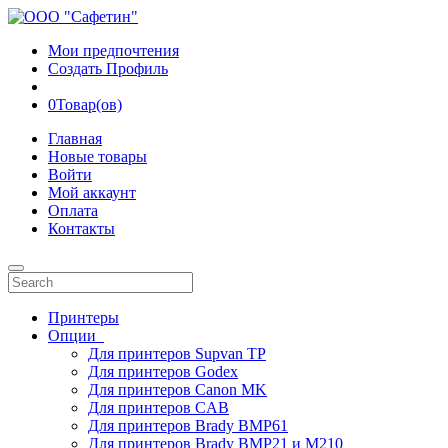
Мои предпочтения
Создать Профиль
0
Товар(ов)
Главная
Новые товары
Войти
Мой аккаунт
Оплата
Контакты
Принтеры
Опции
Для принтеров Supvan TP
Для принтеров Godex
Для принтеров Canon MK
Для принтеров CAB
Для принтеров Brady BMP61
Для принтеров Brady BMP21 и M210