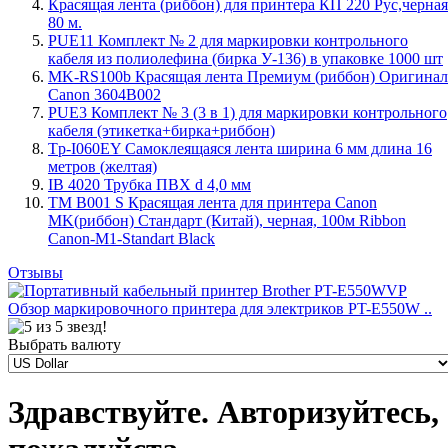
Красящая лента (риббон) для принтера КП 220 Рус,черная
80 м.
PUE11 Комплект № 2 для маркировки контрольного
кабеля из полиолефина (бирка У-136) в упаковке 1000 шт
MK-RS100b Красящая лента Премиум (риббон) Оригинал
Canon 3604B002
PUE3 Комплект № 3 (3 в 1) для маркировки контрольного
кабеля (этикетка+бирка+риббон)
Tp-I060EY Самоклеящаяся лента ширина 6 мм длина 16
метров (желтая)
IB 4020 Трубка ПВХ d 4,0 мм
TM B001 S Красящая лента для принтера Canon
MK(риббон) Стандарт (Китай), черная, 100м Ribbon
Canon-M1-Standart Black
Отзывы
Обзор маркировочного принтера для электриков PT-E550W ..
Выбрать валюту
Здравствуйте. Авторизуйтесь,