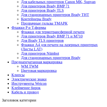
Для кабельных принтеров Canon MK, Supvan
Для принтеров Brady BMP 71
Для принтеров Brady TLS
Для стационарных принтеров Brady THT
Контейнеры Brady
Прозрачные гильзы ТМАРК
Флажки P и T-формы
Флажки для термотрансферной печати
Для принтеров Brady BMP 71 и M710
Для Brady TLS принтеров
Флажки A4 для печати на лазерных принтерах
(Листы LAT)
Для принтеров Niimbot
Для стационарных принтеров Brady
Преднапечатанная маркировка
WM TWM
Цветовая маркировка
Клипсы
Электрические знаки
Инструменты Weicon
Клеймение бирок
Кабель и провод
Заголовок категории