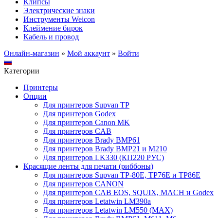
Клипсы
Электрические знаки
Инструменты Weicon
Клеймение бирок
Кабель и провод
Онлайн-магазин
»
Мой аккаунт
»
Войти
Категории
Принтеры
Опции
Для принтеров Supvan TP
Для принтеров Godex
Для принтеров Canon MK
Для принтеров CAB
Для принтеров Brady BMP61
Для принтеров Brady BMP21 и M210
Для принтеров LK330 (КП220 РУС)
Красящие ленты для печати (риббоны)
Для принтеров Supvan TP-80E, TP76E и TP86E
Для принтеров CANON
Для принтеров CAB EOS, SQUIX, MACH и Godex
Для принтеров Letatwin LM390a
Для принтеров Letatwin LM550 (MAX)