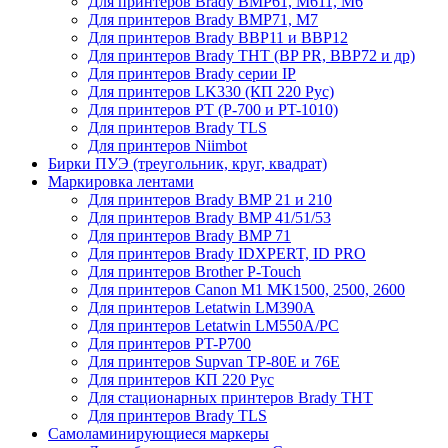
Для принтеров Brady BMP61, M611, M6
Для принтеров Brady BMP71, M7
Для принтеров Brady BBP11 и BBP12
Для принтеров Brady THT (BP PR, BBP72 и др)
Для принтеров Brady серии IP
Для принтеров LK330 (КП 220 Рус)
Для принтеров PT (P-700 и PT-1010)
Для принтеров Brady TLS
Для принтеров Niimbot
Бирки ПУЭ (треугольник, круг, квадрат)
Маркировка лентами
Для принтеров Brady BMP 21 и 210
Для принтеров Brady BMP 41/51/53
Для принтеров Brady BMP 71
Для принтеров Brady IDXPERT, ID PRO
Для принтеров Brother P-Touch
Для принтеров Canon M1 MK1500, 2500, 2600
Для принтеров Letatwin LM390A
Для принтеров Letatwin LM550A/PC
Для принтеров PT-P700
Для принтеров Supvan TP-80E и 76E
Для принтеров КП 220 Рус
Для стационарных принтеров Brady THT
Для принтеров Brady TLS
Самоламинирующиеся маркеры