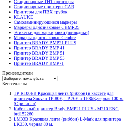
Стационарные THT принтеры
Стационарные принтеры CAB
Принтеры для ПВХ трубок
KLAUKE
Самоламинирующиеся маркеры
Маркеры однознаковые CBMR25
Этикетки для маркировки (шильдики)
Маркеры однознаковые Cembre
Принтер BRADY BMP21 PLUS
Принтер BRADY BMP 41
Принтер BRADY BMP 51
Принтер BRADY BMP 53
Принтер BRADY BMP71
Производители
Бестселлеры
TP-R100EB Красящая лента (риббон) в кассете для
принтера Supvan TP-80E, TP 76E и TP86E,черная 100 м.
(Оригинал)
Кабельный принтер Brady BMP21 PLUS - M210 ENG
brd152260
LM33B Красящая лента (риббон) L-Mark для принтера
LK330, черная 80 м.