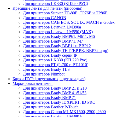
Для принтеров LK330 (КП220 РУС)
Красящие ленты для печати (риббоны)
Для принтеров Supvan TP-80E, TP76E и TP86E
Для принтеров CANON
Для принтеров CAB EOS, SQUIX, MACH и Godex
Для принтеров Letatwin LM390a
Для принтеров Letatwin LM550 (MAX)
Для принтеров Brady BMP61, M611, M6
Для принтеров Brady BMP71, M7
Для принтеров Brady BBP11 и BBP12
Для принтеров Brady THT (BP PR, BBP72 и др)
Для принтеров Brady серии IP
Для принтеров LK330 (КП 220 Рус)
Для принтеров PT (P-700 и PT-1010)
Для принтеров Brady TLS
Для принтеров Niimbot
Бирки ПУЭ (треугольник, круг, квадрат)
Маркировка лентами
Для принтеров Brady BMP 21 и 210
Для принтеров Brady BMP 41/51/53
Для принтеров Brady BMP 71
Для принтеров Brady IDXPERT, ID PRO
Для принтеров Brother P-Touch
Для принтеров Canon M1 MK1500, 2500, 2600
Для принтеров Letatwin LM390A