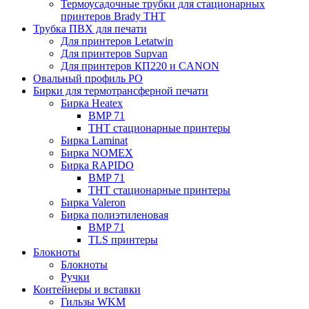
Термоусадочные трубки для стационарных
принтеров Brady THT
Трубка ПВХ для печати
Для принтеров Letatwin
Для принтеров Supvan
Для принтеров КП220 и CANON
Овальный профиль PO
Бирки для термотрансферной печати
Бирка Heatex
BMP 71
THT стационарные принтеры
Бирка Laminat
Бирка NOMEX
Бирка RAPIDO
BMP 71
THT стационарные принтеры
Бирка Valeron
Бирка полиэтиленовая
BMP 71
TLS принтеры
Блокноты
Блокноты
Ручки
Контейнеры и вставки
Гильзы WKM