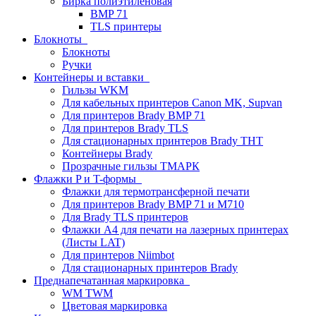
Бирка полиэтиленовая
BMP 71
TLS принтеры
Блокноты
Блокноты
Ручки
Контейнеры и вставки
Гильзы WKM
Для кабельных принтеров Canon MK, Supvan
Для принтеров Brady BMP 71
Для принтеров Brady TLS
Для стационарных принтеров Brady THT
Контейнеры Brady
Прозрачные гильзы ТМАРК
Флажки P и T-формы
Флажки для термотрансферной печати
Для принтеров Brady BMP 71 и M710
Для Brady TLS принтеров
Флажки A4 для печати на лазерных принтерах
(Листы LAT)
Для принтеров Niimbot
Для стационарных принтеров Brady
Преднапечатанная маркировка
WM TWM
Цветовая маркировка