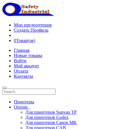
Мои предпочтения
Создать Профиль
0
Товар(ов)
Главная
Новые товары
Войти
Мой аккаунт
Оплата
Контакты
Принтеры
Опции
Для принтеров Supvan TP
Для принтеров Godex
Для принтеров Canon MK
Для принтеров CAB