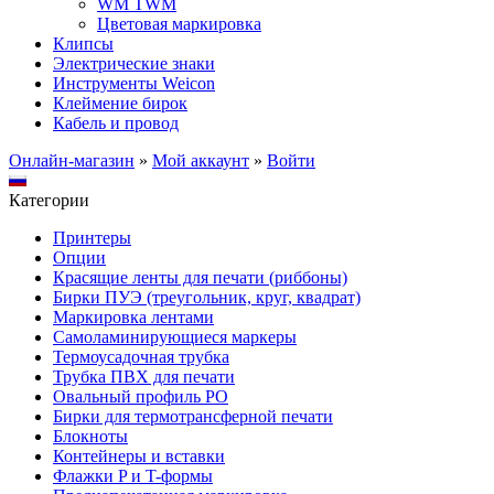
WM TWM
Цветовая маркировка
Клипсы
Электрические знаки
Инструменты Weicon
Клеймение бирок
Кабель и провод
Онлайн-магазин
»
Мой аккаунт
»
Войти
Категории
Принтеры
Опции
Красящие ленты для печати (риббоны)
Бирки ПУЭ (треугольник, круг, квадрат)
Маркировка лентами
Самоламинирующиеся маркеры
Термоусадочная трубка
Трубка ПВХ для печати
Овальный профиль PO
Бирки для термотрансферной печати
Блокноты
Контейнеры и вставки
Флажки P и T-формы