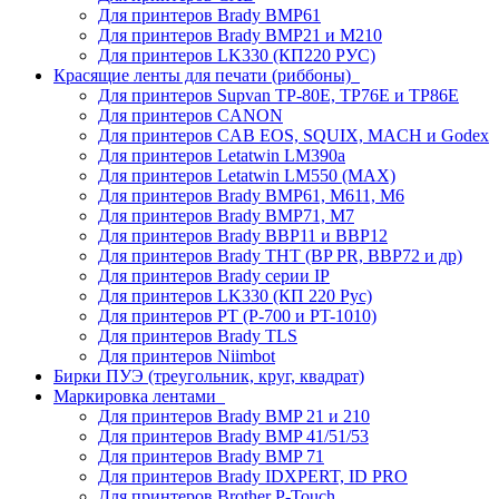
Для принтеров Brady BMP61
Для принтеров Brady BMP21 и M210
Для принтеров LK330 (КП220 РУС)
Красящие ленты для печати (риббоны)
Для принтеров Supvan TP-80E, TP76E и TP86E
Для принтеров CANON
Для принтеров CAB EOS, SQUIX, MACH и Godex
Для принтеров Letatwin LM390a
Для принтеров Letatwin LM550 (MAX)
Для принтеров Brady BMP61, M611, M6
Для принтеров Brady BMP71, M7
Для принтеров Brady BBP11 и BBP12
Для принтеров Brady THT (BP PR, BBP72 и др)
Для принтеров Brady серии IP
Для принтеров LK330 (КП 220 Рус)
Для принтеров PT (P-700 и PT-1010)
Для принтеров Brady TLS
Для принтеров Niimbot
Бирки ПУЭ (треугольник, круг, квадрат)
Маркировка лентами
Для принтеров Brady BMP 21 и 210
Для принтеров Brady BMP 41/51/53
Для принтеров Brady BMP 71
Для принтеров Brady IDXPERT, ID PRO
Для принтеров Brother P-Touch