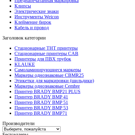
Преднапечатанная маркировка
Клипсы
Электрические знаки
Инструменты Weicon
Клеймение бирок
Кабель и провод
Заголовок категории
Стационарные THT принтеры
Стационарные принтеры CAB
Принтеры для ПВХ трубок
KLAUKE
Самоламинирующиеся маркеры
Маркеры однознаковые CBMR25
Этикетки для маркировки (шильдики)
Маркеры однознаковые Cembre
Принтер BRADY BMP21 PLUS
Принтер BRADY BMP 41
Принтер BRADY BMP 51
Принтер BRADY BMP 53
Принтер BRADY BMP71
Производители
Бестселлеры