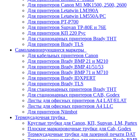
Для принтеров Canon M1 MK1500, 2500, 2600
Для принтеров Letatwin LM390A
Для принтеров Letatwin LM550A/PC
Для принтеров PT-P700
Для принтеров Supvan TP-80E и 76E
Для принтеров КП 220 Рус
Для стационарных принтеров Brady THT
Для принтеров Brady TLS
Самоламинирующиеся маркеры
Для кабельных принтеров Canon
Для принтеров Brady BMP 21 и M210
Для принтеров Brady BMP 41/51/53
Для принтеров Brady BMP 71 и M710
Для принтеров Brady IDXPERT
Для принтеров Brady TLS
Для стационарных принтеров Brady THT
Для стационарных принтеров CAB, Godex
Листы для офисных принтеров А4 LAT/ELAT
Листы для офисных принтеров А4 LLC
Для принтеров Niimbot
Термоусадочная трубка
Круглые трубки для Canon, КП, Supvan, LM, Partex
Плоские маркировочные трубки для Cab, Godex
Термоусадочные трубки для лазерной печати DAT
Термоусадочные трубки для принтеров Brady BMP