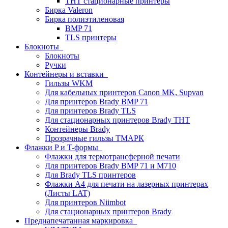
THT стационарные принтеры
Бирка Valeron
Бирка полиэтиленовая
BMP 71
TLS принтеры
Блокноты
Блокноты
Ручки
Контейнеры и вставки
Гильзы WKM
Для кабельных принтеров Canon MK, Supvan
Для принтеров Brady BMP 71
Для принтеров Brady TLS
Для стационарных принтеров Brady THT
Контейнеры Brady
Прозрачные гильзы ТМАРК
Флажки P и T-формы
Флажки для термотрансферной печати
Для принтеров Brady BMP 71 и M710
Для Brady TLS принтеров
Флажки A4 для печати на лазерных принтерах
(Листы LAT)
Для принтеров Niimbot
Для стационарных принтеров Brady
Преднапечатанная маркировка