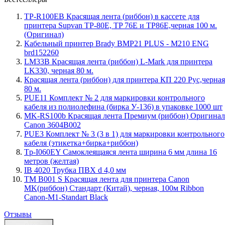
TP-R100EB Красящая лента (риббон) в кассете для
принтера Supvan TP-80E, TP 76E и TP86E,черная 100 м.
(Оригинал)
Кабельный принтер Brady BMP21 PLUS - M210 ENG
brd152260
LM33B Красящая лента (риббон) L-Mark для принтера
LK330, черная 80 м.
Красящая лента (риббон) для принтера КП 220 Рус,черная
80 м.
PUE11 Комплект № 2 для маркировки контрольного
кабеля из полиолефина (бирка У-136) в упаковке 1000 шт
MK-RS100b Красящая лента Премиум (риббон) Оригинал
Canon 3604B002
PUE3 Комплект № 3 (3 в 1) для маркировки контрольного
кабеля (этикетка+бирка+риббон)
Tp-I060EY Самоклеящаяся лента ширина 6 мм длина 16
метров (желтая)
IB 4020 Трубка ПВХ d 4,0 мм
TM B001 S Красящая лента для принтера Canon
MK(риббон) Стандарт (Китай), черная, 100м Ribbon
Canon-M1-Standart Black
Отзывы