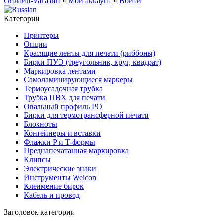
Онлайн-магазин
»
Мой аккаунт
»
Войти
Категории
Принтеры
Опции
Красящие ленты для печати (риббоны)
Бирки ПУЭ (треугольник, круг, квадрат)
Маркировка лентами
Самоламинирующиеся маркеры
Термоусадочная трубка
Трубка ПВХ для печати
Овальный профиль PO
Бирки для термотрансферной печати
Блокноты
Контейнеры и вставки
Флажки P и T-формы
Преднапечатанная маркировка
Клипсы
Электрические знаки
Инструменты Weicon
Клеймение бирок
Кабель и провод
Заголовок категории