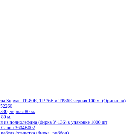
ра Supvan TP-80E, TP 76E и TP86E,черная 100 м. (Оригинал)
152260
30, черная 80 м.
 80 м.
 из полиолефина (бирка У-136) в упаковке 1000 шт
 Canon 3604B002
 кабеля (этикетка+бирка+риббон)