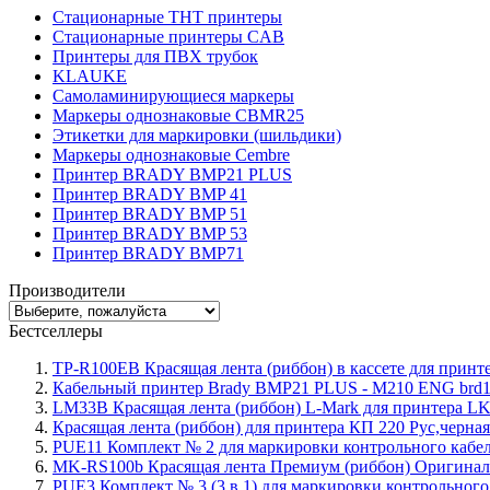
Стационарные THT принтеры
Стационарные принтеры CAB
Принтеры для ПВХ трубок
KLAUKE
Самоламинирующиеся маркеры
Маркеры однознаковые CBMR25
Этикетки для маркировки (шильдики)
Маркеры однознаковые Cembre
Принтер BRADY BMP21 PLUS
Принтер BRADY BMP 41
Принтер BRADY BMP 51
Принтер BRADY BMP 53
Принтер BRADY BMP71
Производители
Бестселлеры
TP-R100EB Красящая лента (риббон) в кассете для принте
Кабельный принтер Brady BMP21 PLUS - M210 ENG brd
LM33B Красящая лента (риббон) L-Mark для принтера LK3
Красящая лента (риббон) для принтера КП 220 Рус,черная
PUE11 Комплект № 2 для маркировки контрольного кабеля
MK-RS100b Красящая лента Премиум (риббон) Оригинал
PUE3 Комплект № 3 (3 в 1) для маркировки контрольного