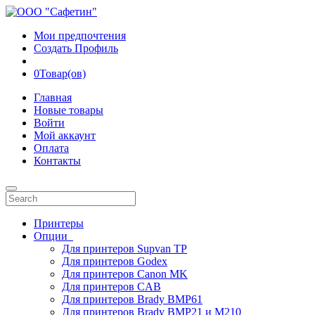
Мои предпочтения
Создать Профиль
0
Товар(ов)
Главная
Новые товары
Войти
Мой аккаунт
Оплата
Контакты
Принтеры
Опции
Для принтеров Supvan TP
Для принтеров Godex
Для принтеров Canon MK
Для принтеров CAB
Для принтеров Brady BMP61
Для принтеров Brady BMP21 и M210