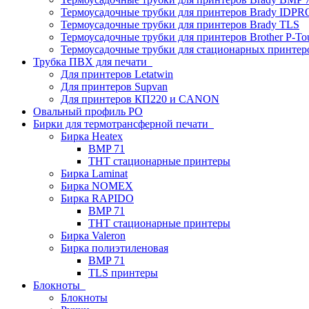
Термоусадочные трубки для принтеров Brady IDPR
Термоусадочные трубки для принтеров Brady TLS
Термоусадочные трубки для принтеров Brother P-To
Термоусадочные трубки для стационарных принтер
Трубка ПВХ для печати
Для принтеров Letatwin
Для принтеров Supvan
Для принтеров КП220 и CANON
Овальный профиль PO
Бирки для термотрансферной печати
Бирка Heatex
BMP 71
THT стационарные принтеры
Бирка Laminat
Бирка NOMEX
Бирка RAPIDO
BMP 71
THT стационарные принтеры
Бирка Valeron
Бирка полиэтиленовая
BMP 71
TLS принтеры
Блокноты
Блокноты