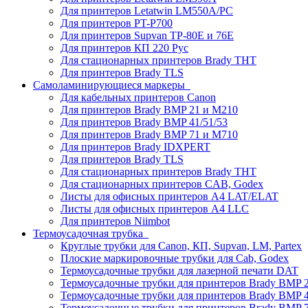
Для принтеров Letatwin LM550A/PC
Для принтеров PT-P700
Для принтеров Supvan TP-80E и 76E
Для принтеров КП 220 Рус
Для стационарных принтеров Brady THT
Для принтеров Brady TLS
Самоламинирующиеся маркеры
Для кабельных принтеров Canon
Для принтеров Brady BMP 21 и M210
Для принтеров Brady BMP 41/51/53
Для принтеров Brady BMP 71 и M710
Для принтеров Brady IDXPERT
Для принтеров Brady TLS
Для стационарных принтеров Brady THT
Для стационарных принтеров CAB, Godex
Листы для офисных принтеров А4 LAT/ELAT
Листы для офисных принтеров А4 LLC
Для принтеров Niimbot
Термоусадочная трубка
Круглые трубки для Canon, КП, Supvan, LM, Partex
Плоские маркировочные трубки для Cab, Godex
Термоусадочные трубки для лазерной печати DAT
Термоусадочные трубки для принтеров Brady BMP 2
Термоусадочные трубки для принтеров Brady BMP 4
Термоусадочные трубки для принтеров Brady BMP 