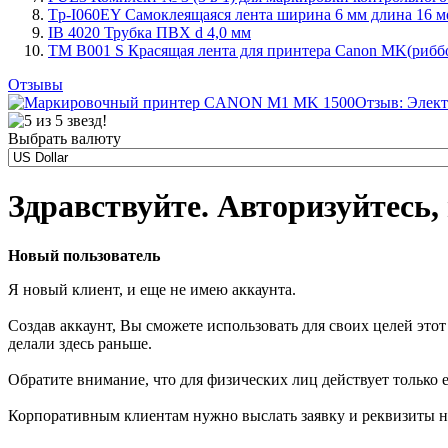
Tp-I060EY Самоклеящаяся лента ширина 6 мм длина 16 ме
IB 4020 Трубка ПВХ d 4,0 мм
TM B001 S Красящая лента для принтера Canon MK(риббон
Отзывы
Отзыв: Элект
Выбрать валюту
Здравствуйте. Авторизуйтесь,
Новый пользователь
Я новый клиент, и еще не имею аккаунта.
Создав аккаунт, Вы сможете использовать для своих целей это
делали здесь раньше.
Обратите внимание, что для физических лиц действует только
Корпоративным клиентам нужно выслать заявку и реквизиты на