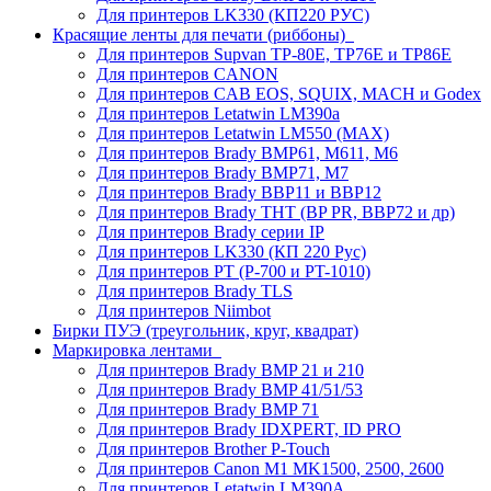
Для принтеров LK330 (КП220 РУС)
Красящие ленты для печати (риббоны)
Для принтеров Supvan TP-80E, TP76E и TP86E
Для принтеров CANON
Для принтеров CAB EOS, SQUIX, MACH и Godex
Для принтеров Letatwin LM390a
Для принтеров Letatwin LM550 (MAX)
Для принтеров Brady BMP61, M611, M6
Для принтеров Brady BMP71, M7
Для принтеров Brady BBP11 и BBP12
Для принтеров Brady THT (BP PR, BBP72 и др)
Для принтеров Brady серии IP
Для принтеров LK330 (КП 220 Рус)
Для принтеров PT (P-700 и PT-1010)
Для принтеров Brady TLS
Для принтеров Niimbot
Бирки ПУЭ (треугольник, круг, квадрат)
Маркировка лентами
Для принтеров Brady BMP 21 и 210
Для принтеров Brady BMP 41/51/53
Для принтеров Brady BMP 71
Для принтеров Brady IDXPERT, ID PRO
Для принтеров Brother P-Touch
Для принтеров Canon M1 MK1500, 2500, 2600
Для принтеров Letatwin LM390A