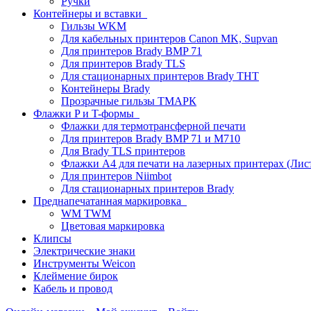
Ручки
Контейнеры и вставки
Гильзы WKM
Для кабельных принтеров Canon MK, Supvan
Для принтеров Brady BMP 71
Для принтеров Brady TLS
Для стационарных принтеров Brady THT
Контейнеры Brady
Прозрачные гильзы ТМАРК
Флажки P и T-формы
Флажки для термотрансферной печати
Для принтеров Brady BMP 71 и M710
Для Brady TLS принтеров
Флажки A4 для печати на лазерных принтерах (Ли
Для принтеров Niimbot
Для стационарных принтеров Brady
Преднапечатанная маркировка
WM TWM
Цветовая маркировка
Клипсы
Электрические знаки
Инструменты Weicon
Клеймение бирок
Кабель и провод