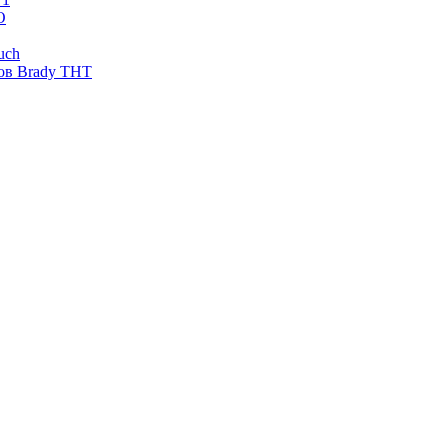
O
uch
ов Brady THT