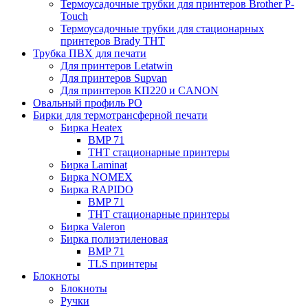
Термоусадочные трубки для принтеров Brother P-
Touch
Термоусадочные трубки для стационарных
принтеров Brady THT
Трубка ПВХ для печати
Для принтеров Letatwin
Для принтеров Supvan
Для принтеров КП220 и CANON
Овальный профиль PO
Бирки для термотрансферной печати
Бирка Heatex
BMP 71
THT стационарные принтеры
Бирка Laminat
Бирка NOMEX
Бирка RAPIDO
BMP 71
THT стационарные принтеры
Бирка Valeron
Бирка полиэтиленовая
BMP 71
TLS принтеры
Блокноты
Блокноты
Ручки