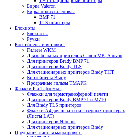
THT стационарные принтеры
Бирка Valeron
Бирка полиэтиленовая
BMP 71
TLS принтеры
Блокноты
Блокноты
Ручки
Контейнеры и вставки
Гильзы WKM
Для кабельных принтеров Canon MK, Supvan
Для принтеров Brady BMP 71
Для принтеров Brady TLS
Для стационарных принтеров Brady THT
Контейнеры Brady
Прозрачные гильзы ТМАРК
Флажки P и T-формы
Флажки для термотрансферной печати
Для принтеров Brady BMP 71 и M710
Для Brady TLS принтеров
Флажки A4 для печати на лазерных принтерах
(Листы LAT)
Для принтеров Niimbot
Для стационарных принтеров Brady
Преднапечатанная маркировка