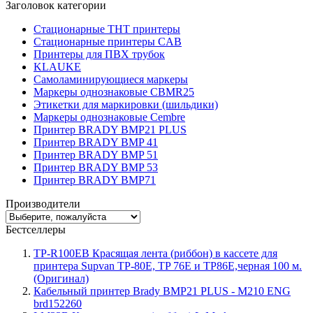
Заголовок категории
Стационарные THT принтеры
Стационарные принтеры CAB
Принтеры для ПВХ трубок
KLAUKE
Самоламинирующиеся маркеры
Маркеры однознаковые CBMR25
Этикетки для маркировки (шильдики)
Маркеры однознаковые Cembre
Принтер BRADY BMP21 PLUS
Принтер BRADY BMP 41
Принтер BRADY BMP 51
Принтер BRADY BMP 53
Принтер BRADY BMP71
Производители
Бестселлеры
TP-R100EB Красящая лента (риббон) в кассете для
принтера Supvan TP-80E, TP 76E и TP86E,черная 100 м.
(Оригинал)
Кабельный принтер Brady BMP21 PLUS - M210 ENG
brd152260