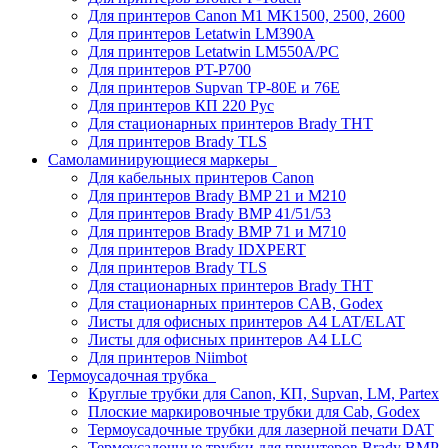
Для принтеров Canon M1 MK1500, 2500, 2600
Для принтеров Letatwin LM390A
Для принтеров Letatwin LM550A/PC
Для принтеров PT-P700
Для принтеров Supvan TP-80E и 76E
Для принтеров КП 220 Рус
Для стационарных принтеров Brady THT
Для принтеров Brady TLS
Самоламинирующиеся маркеры
Для кабельных принтеров Canon
Для принтеров Brady BMP 21 и M210
Для принтеров Brady BMP 41/51/53
Для принтеров Brady BMP 71 и M710
Для принтеров Brady IDXPERT
Для принтеров Brady TLS
Для стационарных принтеров Brady THT
Для стационарных принтеров CAB, Godex
Листы для офисных принтеров А4 LAT/ELAT
Листы для офисных принтеров А4 LLC
Для принтеров Niimbot
Термоусадочная трубка
Круглые трубки для Canon, КП, Supvan, LM, Partex
Плоские маркировочные трубки для Cab, Godex
Термоусадочные трубки для лазерной печати DAT
Термоусадочные трубки для принтеров Brady BMP