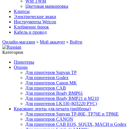
WM TWM
Цветовая маркировка
Клипсы
Электрические знаки
Инструменты Weicon
Клеймение бирок
Кабель и провод
Онлайн-магазин
»
Мой аккаунт
»
Войти
Категории
Принтеры
Опции
Для принтеров Supvan TP
Для принтеров Godex
Для принтеров Canon MK
Для принтеров CAB
Для принтеров Brady BMP61
Для принтеров Brady BMP21 и M210
Для принтеров LK330 (КП220 РУС)
Красящие ленты для печати (риббоны)
Для принтеров Supvan TP-80E, TP76E и TP86E
Для принтеров CANON
Для принтеров CAB EOS, SQUIX, MACH и Godex