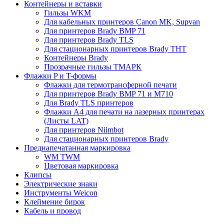
Контейнеры и вставки
Гильзы WKM
Для кабельных принтеров Canon MK, Supvan
Для принтеров Brady BMP 71
Для принтеров Brady TLS
Для стационарных принтеров Brady THT
Контейнеры Brady
Прозрачные гильзы ТМАРК
Флажки P и T-формы
Флажки для термотрансферной печати
Для принтеров Brady BMP 71 и M710
Для Brady TLS принтеров
Флажки A4 для печати на лазерных принтерах
(Листы LAT)
Для принтеров Niimbot
Для стационарных принтеров Brady
Преднапечатанная маркировка
WM TWM
Цветовая маркировка
Клипсы
Электрические знаки
Инструменты Weicon
Клеймение бирок
Кабель и провод