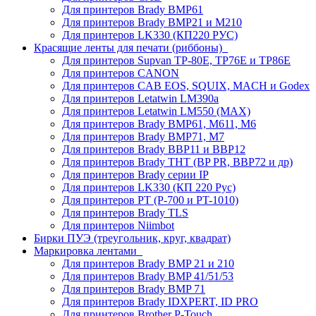
Для принтеров Brady BMP61
Для принтеров Brady BMP21 и M210
Для принтеров LK330 (КП220 РУС)
Красящие ленты для печати (риббоны)
Для принтеров Supvan TP-80E, TP76E и TP86E
Для принтеров CANON
Для принтеров CAB EOS, SQUIX, MACH и Godex
Для принтеров Letatwin LM390a
Для принтеров Letatwin LM550 (MAX)
Для принтеров Brady BMP61, M611, M6
Для принтеров Brady BMP71, M7
Для принтеров Brady BBP11 и BBP12
Для принтеров Brady THT (BP PR, BBP72 и др)
Для принтеров Brady серии IP
Для принтеров LK330 (КП 220 Рус)
Для принтеров PT (P-700 и PT-1010)
Для принтеров Brady TLS
Для принтеров Niimbot
Бирки ПУЭ (треугольник, круг, квадрат)
Маркировка лентами
Для принтеров Brady BMP 21 и 210
Для принтеров Brady BMP 41/51/53
Для принтеров Brady BMP 71
Для принтеров Brady IDXPERT, ID PRO
Для принтеров Brother P-Touch