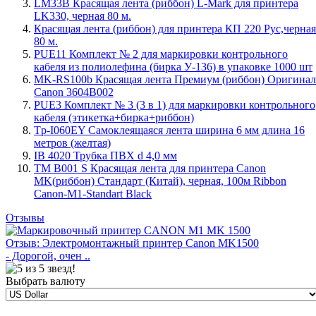
LM33B Красящая лента (риббон) L-Mark для принтера
LK330, черная 80 м.
Красящая лента (риббон) для принтера КП 220 Рус,черная
80 м.
PUE11 Комплект № 2 для маркировки контрольного
кабеля из полиолефина (бирка У-136) в упаковке 1000 шт
MK-RS100b Красящая лента Премиум (риббон) Оригинал
Canon 3604B002
PUE3 Комплект № 3 (3 в 1) для маркировки контрольного
кабеля (этикетка+бирка+риббон)
Tp-I060EY Самоклеящаяся лента ширина 6 мм длина 16
метров (желтая)
IB 4020 Трубка ПВХ d 4,0 мм
TM B001 S Красящая лента для принтера Canon
MK(риббон) Стандарт (Китай), черная, 100м Ribbon
Canon-M1-Standart Black
Отзывы
Отзыв: Электромонтажный принтер Canon MK1500
- Дорогой, очен ..
Выбрать валюту