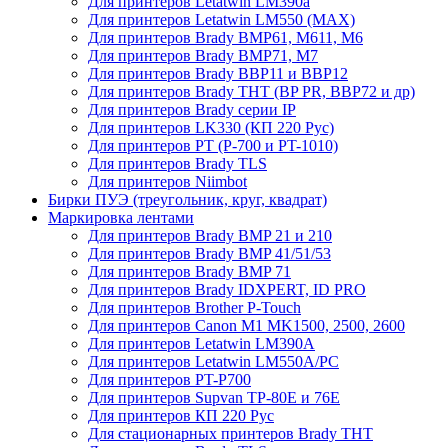
Для принтеров Letatwin LM390a
Для принтеров Letatwin LM550 (MAX)
Для принтеров Brady BMP61, M611, M6
Для принтеров Brady BMP71, M7
Для принтеров Brady BBP11 и BBP12
Для принтеров Brady THT (BP PR, BBP72 и др)
Для принтеров Brady серии IP
Для принтеров LK330 (КП 220 Рус)
Для принтеров PT (P-700 и PT-1010)
Для принтеров Brady TLS
Для принтеров Niimbot
Бирки ПУЭ (треугольник, круг, квадрат)
Маркировка лентами
Для принтеров Brady BMP 21 и 210
Для принтеров Brady BMP 41/51/53
Для принтеров Brady BMP 71
Для принтеров Brady IDXPERT, ID PRO
Для принтеров Brother P-Touch
Для принтеров Canon M1 MK1500, 2500, 2600
Для принтеров Letatwin LM390A
Для принтеров Letatwin LM550A/PC
Для принтеров PT-P700
Для принтеров Supvan TP-80E и 76E
Для принтеров КП 220 Рус
Для стационарных принтеров Brady THT