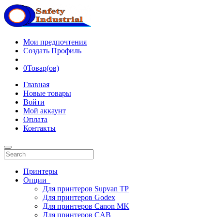
Мои предпочтения
Создать Профиль
0
Товар(ов)
Главная
Новые товары
Войти
Мой аккаунт
Оплата
Контакты
Принтеры
Опции
Для принтеров Supvan TP
Для принтеров Godex
Для принтеров Canon MK
Для принтеров CAB