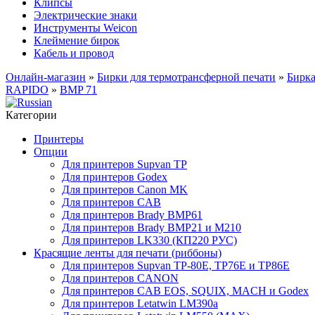
Клипсы
Электрические знаки
Инструменты Weicon
Клеймение бирок
Кабель и провод
Онлайн-магазин
»
Бирки для термотрансферной печати
»
Бирк
RAPIDO
»
BMP 71
Категории
Принтеры
Опции
Для принтеров Supvan TP
Для принтеров Godex
Для принтеров Canon MK
Для принтеров CAB
Для принтеров Brady BMP61
Для принтеров Brady BMP21 и M210
Для принтеров LK330 (КП220 РУС)
Красящие ленты для печати (риббоны)
Для принтеров Supvan TP-80E, TP76E и TP86E
Для принтеров CANON
Для принтеров CAB EOS, SQUIX, MACH и Godex
Для принтеров Letatwin LM390a