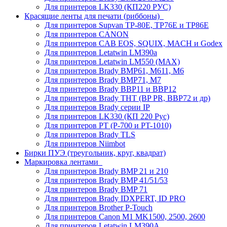
Для принтеров LK330 (КП220 РУС)
Красящие ленты для печати (риббоны)
Для принтеров Supvan TP-80E, TP76E и TP86E
Для принтеров CANON
Для принтеров CAB EOS, SQUIX, MACH и Godex
Для принтеров Letatwin LM390a
Для принтеров Letatwin LM550 (MAX)
Для принтеров Brady BMP61, M611, M6
Для принтеров Brady BMP71, M7
Для принтеров Brady BBP11 и BBP12
Для принтеров Brady THT (BP PR, BBP72 и др)
Для принтеров Brady серии IP
Для принтеров LK330 (КП 220 Рус)
Для принтеров PT (P-700 и PT-1010)
Для принтеров Brady TLS
Для принтеров Niimbot
Бирки ПУЭ (треугольник, круг, квадрат)
Маркировка лентами
Для принтеров Brady BMP 21 и 210
Для принтеров Brady BMP 41/51/53
Для принтеров Brady BMP 71
Для принтеров Brady IDXPERT, ID PRO
Для принтеров Brother P-Touch
Для принтеров Canon M1 MK1500, 2500, 2600
Для принтеров Letatwin LM390A