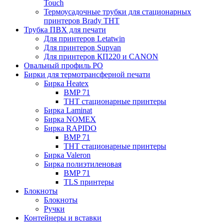
Touch
Термоусадочные трубки для стационарных
принтеров Brady THT
Трубка ПВХ для печати
Для принтеров Letatwin
Для принтеров Supvan
Для принтеров КП220 и CANON
Овальный профиль PO
Бирки для термотрансферной печати
Бирка Heatex
BMP 71
THT стационарные принтеры
Бирка Laminat
Бирка NOMEX
Бирка RAPIDO
BMP 71
THT стационарные принтеры
Бирка Valeron
Бирка полиэтиленовая
BMP 71
TLS принтеры
Блокноты
Блокноты
Ручки
Контейнеры и вставки