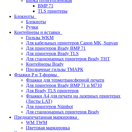
Бирка полиэтиленовая
BMP 71
TLS принтеры
Блокноты
Блокноты
Ручки
Контейнеры и вставки
Гильзы WKM
Для кабельных принтеров Canon MK, Supvan
Для принтеров Brady BMP 71
Для принтеров Brady TLS
Для стационарных принтеров Brady THT
Контейнеры Brady
Прозрачные гильзы ТМАРК
Флажки P и T-формы
Флажки для термотрансферной печати
Для принтеров Brady BMP 71 и M710
Для Brady TLS принтеров
Флажки A4 для печати на лазерных принтерах
(Листы LAT)
Для принтеров Niimbot
Для стационарных принтеров Brady
Преднапечатанная маркировка
WM TWM
Цветовая маркировка