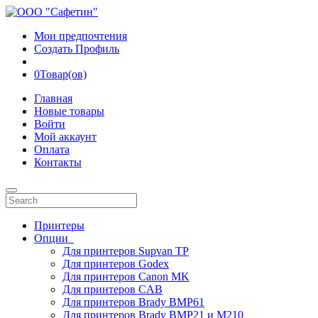
Мои предпочтения
Создать Профиль
0
Товар(ов)
Главная
Новые товары
Войти
Мой аккаунт
Оплата
Контакты
Принтеры
Опции
Для принтеров Supvan TP
Для принтеров Godex
Для принтеров Canon MK
Для принтеров CAB
Для принтеров Brady BMP61
Для принтеров Brady BMP21 и M210