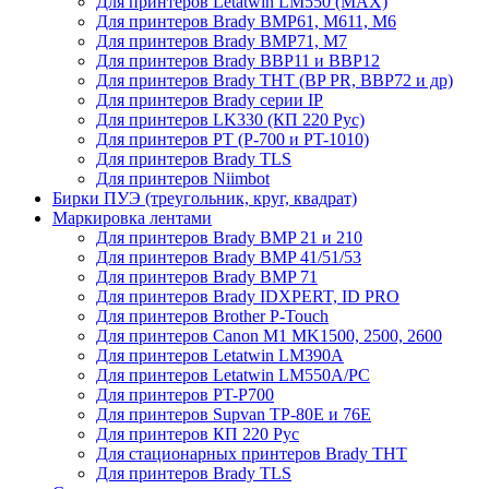
Для принтеров Letatwin LM550 (MAX)
Для принтеров Brady BMP61, M611, M6
Для принтеров Brady BMP71, M7
Для принтеров Brady BBP11 и BBP12
Для принтеров Brady THT (BP PR, BBP72 и др)
Для принтеров Brady серии IP
Для принтеров LK330 (КП 220 Рус)
Для принтеров PT (P-700 и PT-1010)
Для принтеров Brady TLS
Для принтеров Niimbot
Бирки ПУЭ (треугольник, круг, квадрат)
Маркировка лентами
Для принтеров Brady BMP 21 и 210
Для принтеров Brady BMP 41/51/53
Для принтеров Brady BMP 71
Для принтеров Brady IDXPERT, ID PRO
Для принтеров Brother P-Touch
Для принтеров Canon M1 MK1500, 2500, 2600
Для принтеров Letatwin LM390A
Для принтеров Letatwin LM550A/PC
Для принтеров PT-P700
Для принтеров Supvan TP-80E и 76E
Для принтеров КП 220 Рус
Для стационарных принтеров Brady THT
Для принтеров Brady TLS