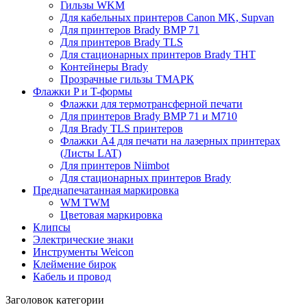
Гильзы WKM
Для кабельных принтеров Canon MK, Supvan
Для принтеров Brady BMP 71
Для принтеров Brady TLS
Для стационарных принтеров Brady THT
Контейнеры Brady
Прозрачные гильзы ТМАРК
Флажки P и T-формы
Флажки для термотрансферной печати
Для принтеров Brady BMP 71 и M710
Для Brady TLS принтеров
Флажки A4 для печати на лазерных принтерах
(Листы LAT)
Для принтеров Niimbot
Для стационарных принтеров Brady
Преднапечатанная маркировка
WM TWM
Цветовая маркировка
Клипсы
Электрические знаки
Инструменты Weicon
Клеймение бирок
Кабель и провод
Заголовок категории