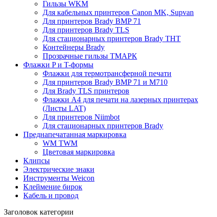
Гильзы WKM
Для кабельных принтеров Canon MK, Supvan
Для принтеров Brady BMP 71
Для принтеров Brady TLS
Для стационарных принтеров Brady THT
Контейнеры Brady
Прозрачные гильзы ТМАРК
Флажки P и T-формы
Флажки для термотрансферной печати
Для принтеров Brady BMP 71 и M710
Для Brady TLS принтеров
Флажки A4 для печати на лазерных принтерах
(Листы LAT)
Для принтеров Niimbot
Для стационарных принтеров Brady
Преднапечатанная маркировка
WM TWM
Цветовая маркировка
Клипсы
Электрические знаки
Инструменты Weicon
Клеймение бирок
Кабель и провод
Заголовок категории