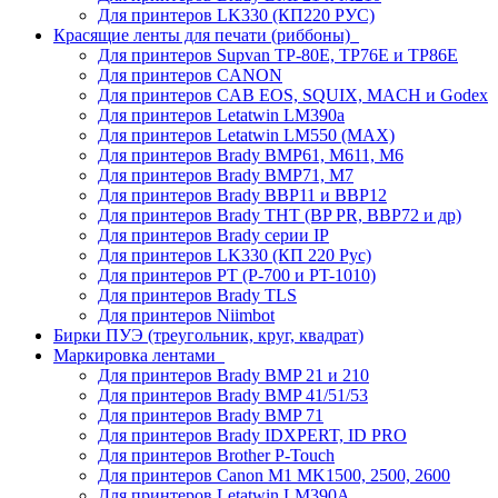
Для принтеров LK330 (КП220 РУС)
Красящие ленты для печати (риббоны)
Для принтеров Supvan TP-80E, TP76E и TP86E
Для принтеров CANON
Для принтеров CAB EOS, SQUIX, MACH и Godex
Для принтеров Letatwin LM390a
Для принтеров Letatwin LM550 (MAX)
Для принтеров Brady BMP61, M611, M6
Для принтеров Brady BMP71, M7
Для принтеров Brady BBP11 и BBP12
Для принтеров Brady THT (BP PR, BBP72 и др)
Для принтеров Brady серии IP
Для принтеров LK330 (КП 220 Рус)
Для принтеров PT (P-700 и PT-1010)
Для принтеров Brady TLS
Для принтеров Niimbot
Бирки ПУЭ (треугольник, круг, квадрат)
Маркировка лентами
Для принтеров Brady BMP 21 и 210
Для принтеров Brady BMP 41/51/53
Для принтеров Brady BMP 71
Для принтеров Brady IDXPERT, ID PRO
Для принтеров Brother P-Touch
Для принтеров Canon M1 MK1500, 2500, 2600
Для принтеров Letatwin LM390A