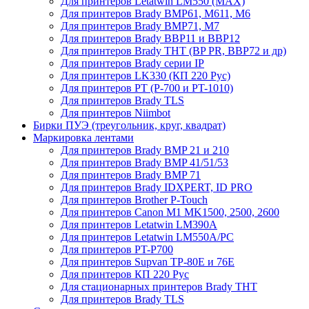
Для принтеров Letatwin LM550 (MAX)
Для принтеров Brady BMP61, M611, M6
Для принтеров Brady BMP71, M7
Для принтеров Brady BBP11 и BBP12
Для принтеров Brady THT (BP PR, BBP72 и др)
Для принтеров Brady серии IP
Для принтеров LK330 (КП 220 Рус)
Для принтеров PT (P-700 и PT-1010)
Для принтеров Brady TLS
Для принтеров Niimbot
Бирки ПУЭ (треугольник, круг, квадрат)
Маркировка лентами
Для принтеров Brady BMP 21 и 210
Для принтеров Brady BMP 41/51/53
Для принтеров Brady BMP 71
Для принтеров Brady IDXPERT, ID PRO
Для принтеров Brother P-Touch
Для принтеров Canon M1 MK1500, 2500, 2600
Для принтеров Letatwin LM390A
Для принтеров Letatwin LM550A/PC
Для принтеров PT-P700
Для принтеров Supvan TP-80E и 76E
Для принтеров КП 220 Рус
Для стационарных принтеров Brady THT
Для принтеров Brady TLS