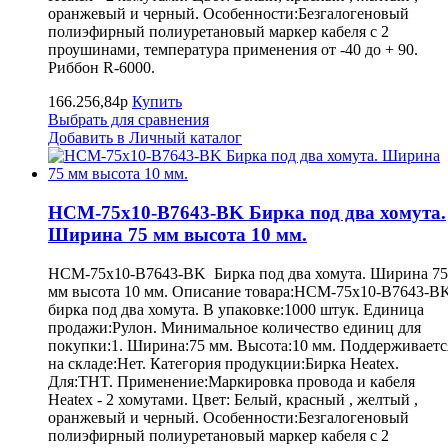
оранжевый и черный. Особенности:Безгалогеновый
полиэфирный полиуретановый маркер кабеля с 2
проушинами, температура применения от -40 до + 90.
Риббон R-6000.
166.256,84р
Купить
Выбрать для сравнения
Добавить в Личный каталог
HCM-75x10-B7643-BK Бирка под два хомута.
Ширина 75 мм высота 10 мм.
HCM-75x10-B7643-BK Бирка под два хомута. Ширина 75
мм высота 10 мм. Описание товара:HCM-75x10-B7643-B
бирка под два хомута. В упаковке:1000 штук. Единица
продажи:Рулон. Минимальное количество единиц для
покупки:1. Ширина:75 мм. Высота:10 мм. Поддерживаетс
на складе:Нет. Категория продукции:Бирка Heatex.
Для:THT. Применение:Маркировка провода и кабеля
Heatex - 2 хомутами. Цвет: Белый, красный , желтый ,
оранжевый и черный. Особенности:Безгалогеновый
полиэфирный полиуретановый маркер кабеля с 2