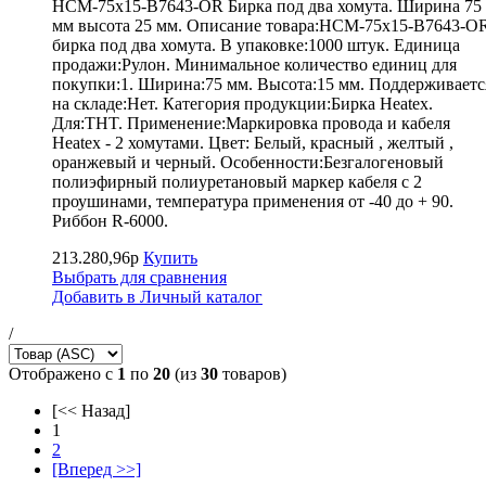
HCM-75x15-B7643-OR Бирка под два хомута. Ширина 75
мм высота 25 мм. Описание товара:HCM-75x15-B7643-O
бирка под два хомута. В упаковке:1000 штук. Единица
продажи:Рулон. Минимальное количество единиц для
покупки:1. Ширина:75 мм. Высота:15 мм. Поддерживаетс
на складе:Нет. Категория продукции:Бирка Heatex.
Для:THT. Применение:Маркировка провода и кабеля
Heatex - 2 хомутами. Цвет: Белый, красный , желтый ,
оранжевый и черный. Особенности:Безгалогеновый
полиэфирный полиуретановый маркер кабеля с 2
проушинами, температура применения от -40 до + 90.
Риббон R-6000.
213.280,96р
Купить
Выбрать для сравнения
Добавить в Личный каталог
/
Отображено с
1
по
20
(из
30
товаров)
[<< Назад]
1
2
[Вперед >>]