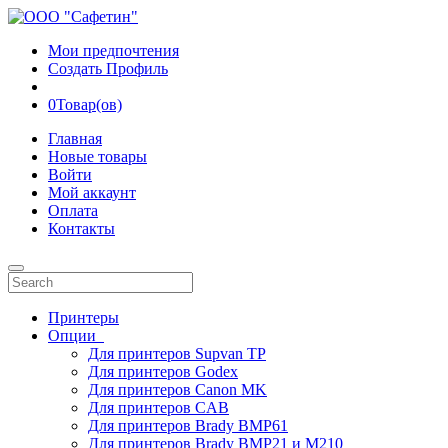
Мои предпочтения
Создать Профиль
0
Товар(ов)
Главная
Новые товары
Войти
Мой аккаунт
Оплата
Контакты
Принтеры
Опции
Для принтеров Supvan TP
Для принтеров Godex
Для принтеров Canon MK
Для принтеров CAB
Для принтеров Brady BMP61
Для принтеров Brady BMP21 и M210