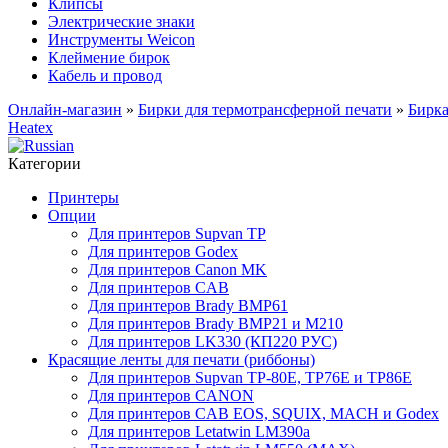
Клипсы
Электрические знаки
Инструменты Weicon
Клеймение бирок
Кабель и провод
Онлайн-магазин
»
Бирки для термотрансферной печати
»
Бирк
Heatex
Категории
Принтеры
Опции
Для принтеров Supvan TP
Для принтеров Godex
Для принтеров Canon MK
Для принтеров CAB
Для принтеров Brady BMP61
Для принтеров Brady BMP21 и M210
Для принтеров LK330 (КП220 РУС)
Красящие ленты для печати (риббоны)
Для принтеров Supvan TP-80E, TP76E и TP86E
Для принтеров CANON
Для принтеров CAB EOS, SQUIX, MACH и Godex
Для принтеров Letatwin LM390a