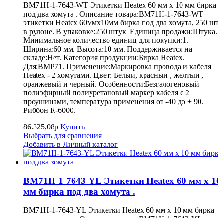
BM71H-1-7643-WT Этикетки Heatex 60 мм x 10 мм бирка
под два хомута . Описание товара:BM71H-1-7643-WT
этикетки Heatex 60ммx10мм бирка под два хомута, 250 шт
в рулоне. В упаковке:250 штук. Единица продажи:Штука.
Минимальное количество единиц для покупки:1.
Ширина:60 мм. Высота:10 мм. Поддерживается на
складе:Нет. Категория продукции:Бирка Heatex.
Для:BMP71. Применение:Маркировка провода и кабеля
Heatex - 2 хомутами. Цвет: Белый, красный , желтый ,
оранжевый и черный. Особенности:Безгалогеновый
полиэфирный полиуретановый маркер кабеля с 2
проушинами, температура применения от -40 до + 90.
Риббон R-6000.
86.325,08р
Купить
Выбрать для сравнения
Добавить в Личный каталог
BM71H-1-7643-YL Этикетки Heatex 60 мм x 1
мм бирка под два хомута .
BM71H-1-7643-YL Этикетки Heatex 60 мм x 10 мм бирка