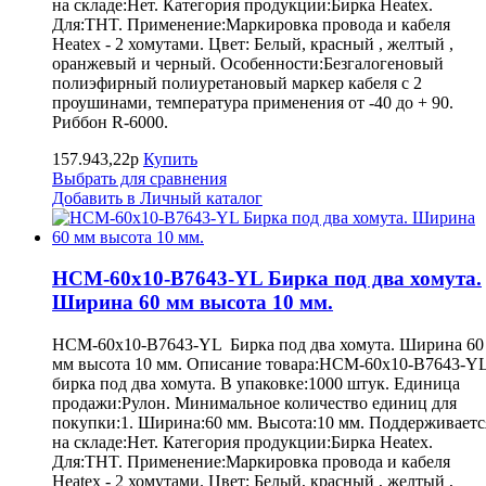
на складе:Нет. Категория продукции:Бирка Heatex.
Для:THT. Применение:Маркировка провода и кабеля
Heatex - 2 хомутами. Цвет: Белый, красный , желтый ,
оранжевый и черный. Особенности:Безгалогеновый
полиэфирный полиуретановый маркер кабеля с 2
проушинами, температура применения от -40 до + 90.
Риббон R-6000.
157.943,22р
Купить
Выбрать для сравнения
Добавить в Личный каталог
HCM-60x10-B7643-YL Бирка под два хомута.
Ширина 60 мм высота 10 мм.
HCM-60x10-B7643-YL Бирка под два хомута. Ширина 60
мм высота 10 мм. Описание товара:HCM-60x10-B7643-Y
бирка под два хомута. В упаковке:1000 штук. Единица
продажи:Рулон. Минимальное количество единиц для
покупки:1. Ширина:60 мм. Высота:10 мм. Поддерживаетс
на складе:Нет. Категория продукции:Бирка Heatex.
Для:THT. Применение:Маркировка провода и кабеля
Heatex - 2 хомутами. Цвет: Белый, красный , желтый ,