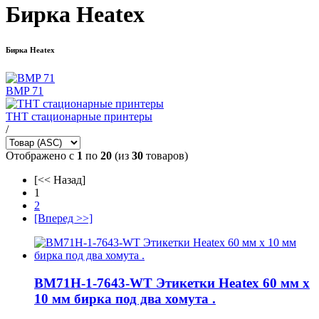
Бирка Heatex
Бирка Heatex
BMP 71
THT стационарные принтеры
/
Отображено с
1
по
20
(из
30
товаров)
[<< Назад]
1
2
[Вперед >>]
BM71H-1-7643-WT Этикетки Heatex 60 мм x
10 мм бирка под два хомута .