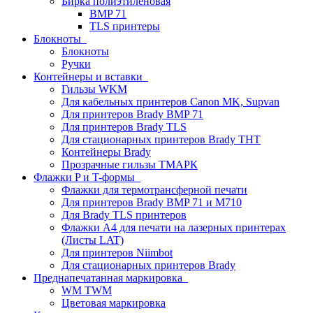
Бирка полиэтиленовая
BMP 71
TLS принтеры
Блокноты
Блокноты
Ручки
Контейнеры и вставки
Гильзы WKM
Для кабельных принтеров Canon MK, Supvan
Для принтеров Brady BMP 71
Для принтеров Brady TLS
Для стационарных принтеров Brady THT
Контейнеры Brady
Прозрачные гильзы ТМАРК
Флажки P и T-формы
Флажки для термотрансферной печати
Для принтеров Brady BMP 71 и M710
Для Brady TLS принтеров
Флажки A4 для печати на лазерных принтерах
(Листы LAT)
Для принтеров Niimbot
Для стационарных принтеров Brady
Преднапечатанная маркировка
WM TWM
Цветовая маркировка