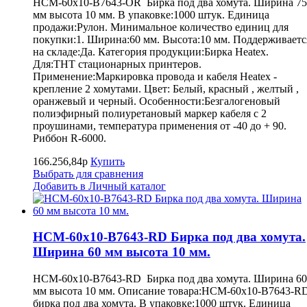
HCM-60x10-B7643-OR Бирка под два хомута. Ширина 75
мм высота 10 мм. В упаковке:1000 штук. Единица
продажи:Рулон. Минимальное количество единиц для
покупки:1. Ширина:60 мм. Высота:10 мм. Поддерживаетс
на складе:Да. Категория продукции:Бирка Heatex.
Для:THT стационарных принтеров.
Применение:Маркировка провода и кабеля Heatex -
крепление 2 хомутами. Цвет: Белый, красный , желтый ,
оранжевый и черный. Особенности:Безгалогеновый
полиэфирный полиуретановый маркер кабеля с 2
проушинами, температура применения от -40 до + 90.
Риббон R-6000.
166.256,84р
Купить
Выбрать для сравнения
Добавить в Личный каталог
HCM-60x10-B7643-RD Бирка под два хомута.
Ширина 60 мм высота 10 мм.
HCM-60x10-B7643-RD Бирка под два хомута. Ширина 60
мм высота 10 мм. Описание товара:HCM-60x10-B7643-R
бирка под два хомута. В упаковке:1000 штук. Единица