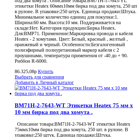
под два хомута . Описание товара:BM71H-1-7643-YL
этикетки Heatex 60ммx10мм бирка под два хомута, 250 шт
в рулоне. В упаковке:250 штук. Единица продажи:Штука.
Минимальное количество единиц для покупки:1.
Ширина:60 мм. Высота:10 мм. Поддерживается на
складе:Нет. Категория продукции:Бирка Heatex.
Для:BMP71. Применение:Маркировка провода и кабеля
Heatex - 2 хомутами. Цвет: Белый, красный , желтый ,
оранжевый и черный. Особенности:Безгалогеновый
полиэфирный полиуретановый маркер кабеля с 2
проушинами, температура применения от -40 до + 90.
Риббон R-6000.
86.325,08р
Купить
Выбрать для сравнения
Добавить в Личный каталог
BM71H-2-7643-WT Этикетки Heatex 75 мм x
10 мм бирка под два хомута .
Описание товара:BM71H-2-7643-WT этикетки Heatex
75ммx10мм бирка под два хомута, 250 шт. в рулоне. В
упаковке:250 штук. Единица продажи:Штука.