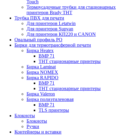
Touch
Термоусадочные трубки для стационарных
принтеров Brady THT
Трубка ПВХ для печати
Для принтеров Letatwin
Для принтеров Supvan
Для принтеров КП220 и CANON
Овальный профиль PO
Бирки для термотрансферной печати
Бирка Heatex
BMP 71
THT стационарные принтеры
Бирка Laminat
Бирка NOMEX
Бирка RAPIDO
BMP 71
THT стационарные принтеры
Бирка Valeron
Бирка полиэтиленовая
BMP 71
TLS принтеры
Блокноты
Блокноты
Ручки
Контейнеры и вставки