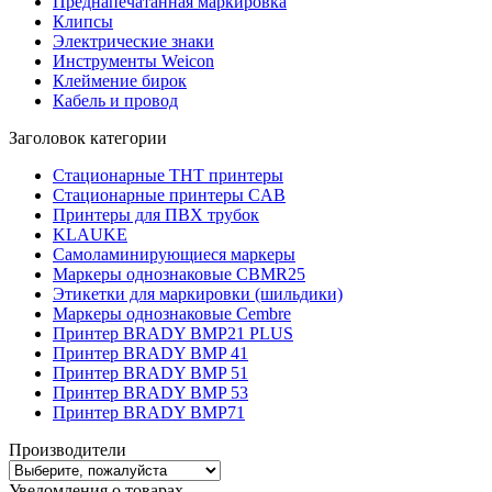
Преднапечатанная маркировка
Клипсы
Электрические знаки
Инструменты Weicon
Клеймение бирок
Кабель и провод
Заголовок категории
Стационарные THT принтеры
Стационарные принтеры CAB
Принтеры для ПВХ трубок
KLAUKE
Самоламинирующиеся маркеры
Маркеры однознаковые CBMR25
Этикетки для маркировки (шильдики)
Маркеры однознаковые Cembre
Принтер BRADY BMP21 PLUS
Принтер BRADY BMP 41
Принтер BRADY BMP 51
Принтер BRADY BMP 53
Принтер BRADY BMP71
Производители
Уведомления о товарах