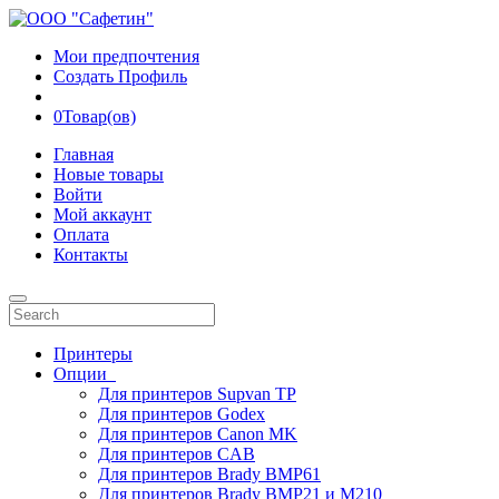
Мои предпочтения
Создать Профиль
0
Товар(ов)
Главная
Новые товары
Войти
Мой аккаунт
Оплата
Контакты
Принтеры
Опции
Для принтеров Supvan TP
Для принтеров Godex
Для принтеров Canon MK
Для принтеров CAB
Для принтеров Brady BMP61
Для принтеров Brady BMP21 и M210