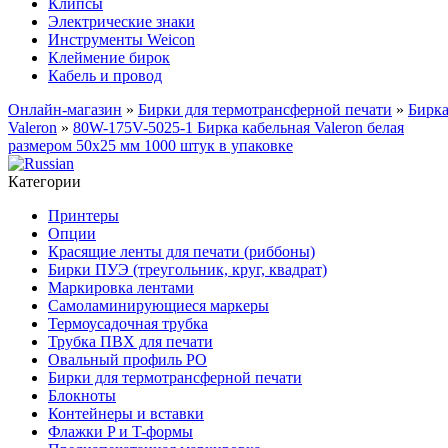
Клипсы
Электрические знаки
Инструменты Weicon
Клеймение бирок
Кабель и провод
Онлайн-магазин
»
Бирки для термотрансферной печати
»
Бирк
Valeron
»
80W-175V-5025-1 Бирка кабельная Valeron белая
размером 50х25 мм 1000 штук в упаковке
Категории
Принтеры
Опции
Красящие ленты для печати (риббоны)
Бирки ПУЭ (треугольник, круг, квадрат)
Маркировка лентами
Самоламинирующиеся маркеры
Термоусадочная трубка
Трубка ПВХ для печати
Овальный профиль PO
Бирки для термотрансферной печати
Блокноты
Контейнеры и вставки
Флажки P и T-формы