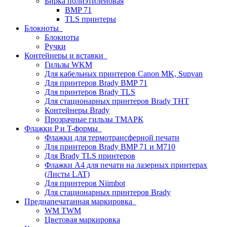
Бирка полиэтиленовая
BMP 71
TLS принтеры
Блокноты
Блокноты
Ручки
Контейнеры и вставки
Гильзы WKM
Для кабельных принтеров Canon MK, Supvan
Для принтеров Brady BMP 71
Для принтеров Brady TLS
Для стационарных принтеров Brady THT
Контейнеры Brady
Прозрачные гильзы ТМАРК
Флажки P и T-формы
Флажки для термотрансферной печати
Для принтеров Brady BMP 71 и M710
Для Brady TLS принтеров
Флажки A4 для печати на лазерных принтерах
(Листы LAT)
Для принтеров Niimbot
Для стационарных принтеров Brady
Преднапечатанная маркировка
WM TWM
Цветовая маркировка