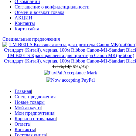
О компании
Соглашение о конфиденциальности
Обмен и возврат товара
АКЦИИ
Контакты
Карта сайта
Специальные предложения
TM B001 S Красящая лента для принтера Canon MK(риббон)
Стандарт (Китай), черная, 100м Ribbon Canon-M1-Standart Blac
1.176,14р
995,95р
Главная
|
Спец. предложения
|
Новые товары
|
Мой аккаунт
|
Мои предпочтения
|
Корзина с товарами
|
Оплата
|
Контакты
|
Гостевая книга
|