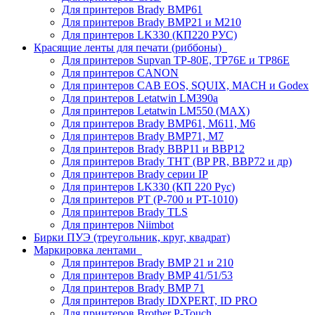
Для принтеров Brady BMP61
Для принтеров Brady BMP21 и M210
Для принтеров LK330 (КП220 РУС)
Красящие ленты для печати (риббоны)
Для принтеров Supvan TP-80E, TP76E и TP86E
Для принтеров CANON
Для принтеров CAB EOS, SQUIX, MACH и Godex
Для принтеров Letatwin LM390a
Для принтеров Letatwin LM550 (MAX)
Для принтеров Brady BMP61, M611, M6
Для принтеров Brady BMP71, M7
Для принтеров Brady BBP11 и BBP12
Для принтеров Brady THT (BP PR, BBP72 и др)
Для принтеров Brady серии IP
Для принтеров LK330 (КП 220 Рус)
Для принтеров PT (P-700 и PT-1010)
Для принтеров Brady TLS
Для принтеров Niimbot
Бирки ПУЭ (треугольник, круг, квадрат)
Маркировка лентами
Для принтеров Brady BMP 21 и 210
Для принтеров Brady BMP 41/51/53
Для принтеров Brady BMP 71
Для принтеров Brady IDXPERT, ID PRO
Для принтеров Brother P-Touch