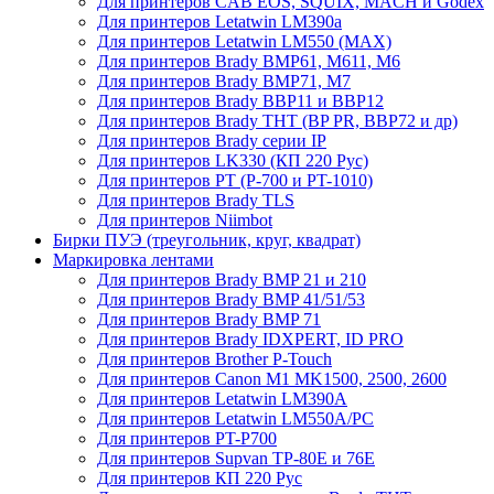
Для принтеров CAB EOS, SQUIX, MACH и Godex
Для принтеров Letatwin LM390a
Для принтеров Letatwin LM550 (MAX)
Для принтеров Brady BMP61, M611, M6
Для принтеров Brady BMP71, M7
Для принтеров Brady BBP11 и BBP12
Для принтеров Brady THT (BP PR, BBP72 и др)
Для принтеров Brady серии IP
Для принтеров LK330 (КП 220 Рус)
Для принтеров PT (P-700 и PT-1010)
Для принтеров Brady TLS
Для принтеров Niimbot
Бирки ПУЭ (треугольник, круг, квадрат)
Маркировка лентами
Для принтеров Brady BMP 21 и 210
Для принтеров Brady BMP 41/51/53
Для принтеров Brady BMP 71
Для принтеров Brady IDXPERT, ID PRO
Для принтеров Brother P-Touch
Для принтеров Canon M1 MK1500, 2500, 2600
Для принтеров Letatwin LM390A
Для принтеров Letatwin LM550A/PC
Для принтеров PT-P700
Для принтеров Supvan TP-80E и 76E
Для принтеров КП 220 Рус