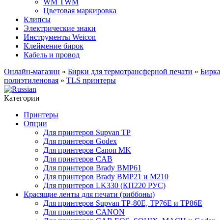
WM TWM
Цветовая маркировка
Клипсы
Электрические знаки
Инструменты Weicon
Клеймение бирок
Кабель и провод
Онлайн-магазин
»
Бирки для термотрансферной печати
»
Бирк
полиэтиленовая
»
TLS принтеры
Категории
Принтеры
Опции
Для принтеров Supvan TP
Для принтеров Godex
Для принтеров Canon MK
Для принтеров CAB
Для принтеров Brady BMP61
Для принтеров Brady BMP21 и M210
Для принтеров LK330 (КП220 РУС)
Красящие ленты для печати (риббоны)
Для принтеров Supvan TP-80E, TP76E и TP86E
Для принтеров CANON