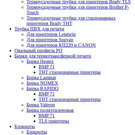
Термоусадочные трубки для принтеров Brady TLS
Термоусадочные трубки для принтеров Brother P-
Touch
Термоусадочные трубки для стационарных
принтеров Brady THT
Трубка ПВХ для печати
Для принтеров Letatwin
Для принтеров Supvan
Для принтеров КП220 и CANON
Овальный профиль PO
Бирки для термотрансферной печати
Бирка Heatex
BMP 71
THT стационарные принтеры
Бирка Laminat
Бирка NOMEX
Бирка RAPIDO
BMP 71
THT стационарные принтеры
Бирка Valeron
Бирка полиэтиленовая
BMP 71
TLS принтеры
Блокноты
Блокноты