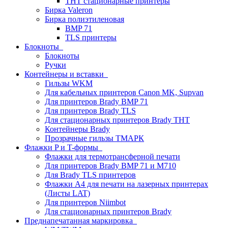
THT стационарные принтеры
Бирка Valeron
Бирка полиэтиленовая
BMP 71
TLS принтеры
Блокноты
Блокноты
Ручки
Контейнеры и вставки
Гильзы WKM
Для кабельных принтеров Canon MK, Supvan
Для принтеров Brady BMP 71
Для принтеров Brady TLS
Для стационарных принтеров Brady THT
Контейнеры Brady
Прозрачные гильзы ТМАРК
Флажки P и T-формы
Флажки для термотрансферной печати
Для принтеров Brady BMP 71 и M710
Для Brady TLS принтеров
Флажки A4 для печати на лазерных принтерах
(Листы LAT)
Для принтеров Niimbot
Для стационарных принтеров Brady
Преднапечатанная маркировка