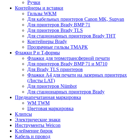
Ручки
Контейнеры и вставки
Гильзы WKM
Для кабельных принтеров Canon MK, Supvan
Для принтеров Brady BMP 71
Для принтеров Brady TLS
Для стационарных принтеров Brady THT
Контейнеры Brady
Прозрачные гильзы ТМАРК
Флажки P и T-формы
Флажки для термотрансферной печати
Для принтеров Brady BMP 71 и M710
Для Brady TLS принтеров
Флажки A4 для печати на лазерных принтерах
(Листы LAT)
Для принтеров Niimbot
Для стационарных принтеров Brady
Преднапечатанная маркировка
WM TWM
Цветовая маркировка
Клипсы
Электрические знаки
Инструменты Weicon
Клеймение бирок
Кабель и провод