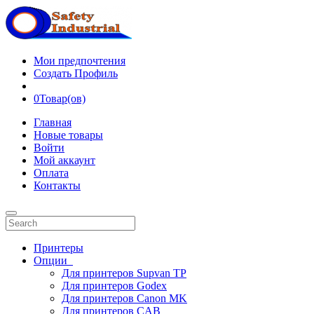
Мои предпочтения
Создать Профиль
0
Товар(ов)
Главная
Новые товары
Войти
Мой аккаунт
Оплата
Контакты
Принтеры
Опции
Для принтеров Supvan TP
Для принтеров Godex
Для принтеров Canon MK
Для принтеров CAB