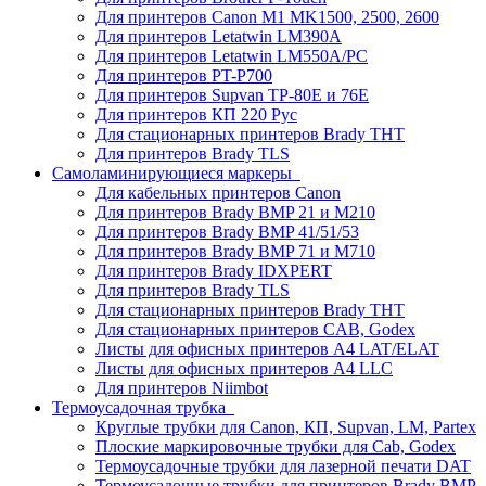
Для принтеров Canon M1 MK1500, 2500, 2600
Для принтеров Letatwin LM390A
Для принтеров Letatwin LM550A/PC
Для принтеров PT-P700
Для принтеров Supvan TP-80E и 76E
Для принтеров КП 220 Рус
Для стационарных принтеров Brady THT
Для принтеров Brady TLS
Самоламинирующиеся маркеры
Для кабельных принтеров Canon
Для принтеров Brady BMP 21 и M210
Для принтеров Brady BMP 41/51/53
Для принтеров Brady BMP 71 и M710
Для принтеров Brady IDXPERT
Для принтеров Brady TLS
Для стационарных принтеров Brady THT
Для стационарных принтеров CAB, Godex
Листы для офисных принтеров А4 LAT/ELAT
Листы для офисных принтеров А4 LLC
Для принтеров Niimbot
Термоусадочная трубка
Круглые трубки для Canon, КП, Supvan, LM, Partex
Плоские маркировочные трубки для Cab, Godex
Термоусадочные трубки для лазерной печати DAT
Термоусадочные трубки для принтеров Brady BMP