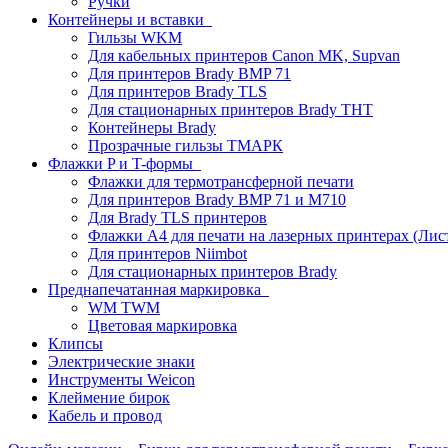
Ручки
Контейнеры и вставки
Гильзы WKM
Для кабельных принтеров Canon MK, Supvan
Для принтеров Brady BMP 71
Для принтеров Brady TLS
Для стационарных принтеров Brady THT
Контейнеры Brady
Прозрачные гильзы ТМАРК
Флажки P и T-формы
Флажки для термотрансферной печати
Для принтеров Brady BMP 71 и M710
Для Brady TLS принтеров
Флажки A4 для печати на лазерных принтерах (Ли
Для принтеров Niimbot
Для стационарных принтеров Brady
Преднапечатанная маркировка
WM TWM
Цветовая маркировка
Клипсы
Электрические знаки
Инструменты Weicon
Клеймение бирок
Кабель и провод