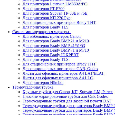
Для принтеров Letatwin LM550A/PC
Для принтеров PT-P700
Для принтеров Supvan TP-80E и 76E
Для принтеров КП 220 Рус
Для стационарных принтеров Brady THT
Для принтеров Brady TLS
Самоламинирующиеся маркеры
Для кабельных принтеров Canon
Для принтеров Brady BMP 21 и M210
Для принтеров Brady BMP 41/51/53
Для принтеров Brady BMP 71 и M710
Для принтеров Brady IDXPERT
Для принтеров Brady TLS
Для стационарных принтеров Brady THT
Для стационарных принтеров CAB, Godex
Листы для офисных принтеров А4 LAT/ELAT
Листы для офисных принтеров А4 LLC
Для принтеров Niimbot
Термоусадочная трубка
Круглые трубки для Canon, КП, Supvan, LM, Partex
Плоские маркировочные трубки для Cab, Godex
Термоусадочные трубки для лазерной печати DAT
Термоусадочные трубки для принтеров Brady BMP 2
Термоусадочные трубки для принтеров Brady BMP 4
Термоусадочные трубки для принтеров Brady BMP 