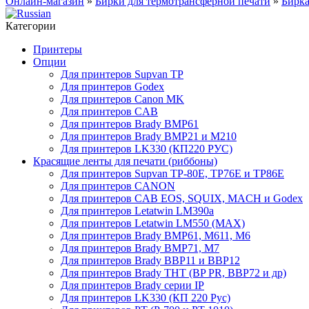
Онлайн-магазин
»
Бирки для термотрансферной печати
»
Бирка
Категории
Принтеры
Опции
Для принтеров Supvan TP
Для принтеров Godex
Для принтеров Canon MK
Для принтеров CAB
Для принтеров Brady BMP61
Для принтеров Brady BMP21 и M210
Для принтеров LK330 (КП220 РУС)
Красящие ленты для печати (риббоны)
Для принтеров Supvan TP-80E, TP76E и TP86E
Для принтеров CANON
Для принтеров CAB EOS, SQUIX, MACH и Godex
Для принтеров Letatwin LM390a
Для принтеров Letatwin LM550 (MAX)
Для принтеров Brady BMP61, M611, M6
Для принтеров Brady BMP71, M7
Для принтеров Brady BBP11 и BBP12
Для принтеров Brady THT (BP PR, BBP72 и др)
Для принтеров Brady серии IP
Для принтеров LK330 (КП 220 Рус)