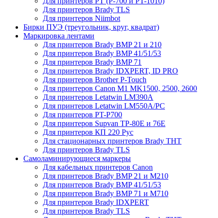
Для принтеров PT (P-700 и PT-1010)
Для принтеров Brady TLS
Для принтеров Niimbot
Бирки ПУЭ (треугольник, круг, квадрат)
Маркировка лентами
Для принтеров Brady BMP 21 и 210
Для принтеров Brady BMP 41/51/53
Для принтеров Brady BMP 71
Для принтеров Brady IDXPERT, ID PRO
Для принтеров Brother P-Touch
Для принтеров Canon M1 MK1500, 2500, 2600
Для принтеров Letatwin LM390A
Для принтеров Letatwin LM550A/PC
Для принтеров PT-P700
Для принтеров Supvan TP-80E и 76E
Для принтеров КП 220 Рус
Для стационарных принтеров Brady THT
Для принтеров Brady TLS
Самоламинирующиеся маркеры
Для кабельных принтеров Canon
Для принтеров Brady BMP 21 и M210
Для принтеров Brady BMP 41/51/53
Для принтеров Brady BMP 71 и M710
Для принтеров Brady IDXPERT
Для принтеров Brady TLS