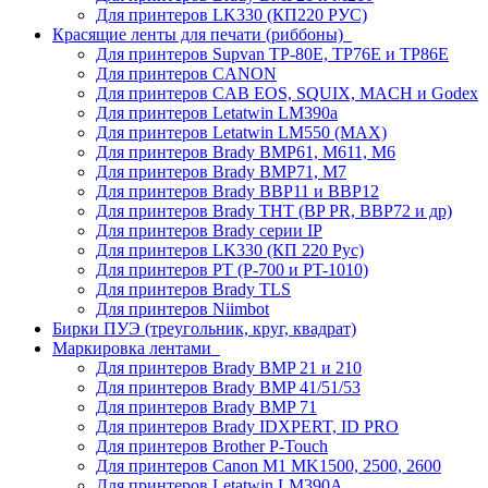
Для принтеров LK330 (КП220 РУС)
Красящие ленты для печати (риббоны)
Для принтеров Supvan TP-80E, TP76E и TP86E
Для принтеров CANON
Для принтеров CAB EOS, SQUIX, MACH и Godex
Для принтеров Letatwin LM390a
Для принтеров Letatwin LM550 (MAX)
Для принтеров Brady BMP61, M611, M6
Для принтеров Brady BMP71, M7
Для принтеров Brady BBP11 и BBP12
Для принтеров Brady THT (BP PR, BBP72 и др)
Для принтеров Brady серии IP
Для принтеров LK330 (КП 220 Рус)
Для принтеров PT (P-700 и PT-1010)
Для принтеров Brady TLS
Для принтеров Niimbot
Бирки ПУЭ (треугольник, круг, квадрат)
Маркировка лентами
Для принтеров Brady BMP 21 и 210
Для принтеров Brady BMP 41/51/53
Для принтеров Brady BMP 71
Для принтеров Brady IDXPERT, ID PRO
Для принтеров Brother P-Touch
Для принтеров Canon M1 MK1500, 2500, 2600
Для принтеров Letatwin LM390A