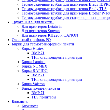
Термоусадочные трубки для принтеров Brady IDPR
Термоусадочные трубки для принтеров Brady TLS
Термоусадочные трубки для принтеров Brother P-To
Термоусадочные трубки для стационарных принтер
Трубка ПВХ для печати
Для принтеров Letatwin
Для принтеров Supvan
Для принтеров КП220 и CANON
Овальный профиль PO
Бирки для термотрансферной печати
Бирка Heatex
BMP 71
THT стационарные принтеры
Бирка Laminat
Бирка NOMEX
Бирка RAPIDO
BMP 71
THT стационарные принтеры
Бирка Valeron
Бирка полиэтиленовая
BMP 71
TLS принтеры
Блокноты
Блокноты