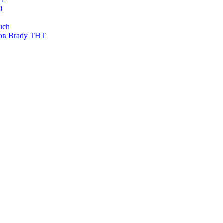
O
uch
ов Brady THT