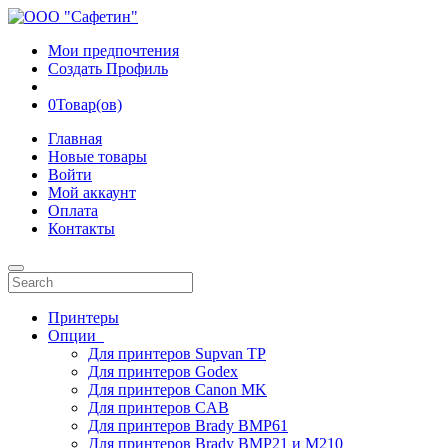
Мои предпочтения
Создать Профиль
0
Товар(ов)
Главная
Новые товары
Войти
Мой аккаунт
Оплата
Контакты
Принтеры
Опции
Для принтеров Supvan TP
Для принтеров Godex
Для принтеров Canon MK
Для принтеров CAB
Для принтеров Brady BMP61
Для принтеров Brady BMP21 и M210