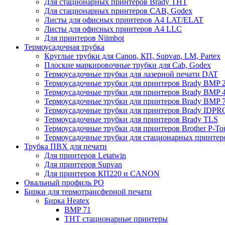
Для стационарных принтеров Brady THT
Для стационарных принтеров CAB, Godex
Листы для офисных принтеров А4 LAT/ELAT
Листы для офисных принтеров А4 LLC
Для принтеров Niimbot
Термоусадочная трубка
Круглые трубки для Canon, КП, Supvan, LM, Partex
Плоские маркировочные трубки для Cab, Godex
Термоусадочные трубки для лазерной печати DAT
Термоусадочные трубки для принтеров Brady BMP 2
Термоусадочные трубки для принтеров Brady BMP 4
Термоусадочные трубки для принтеров Brady BMP 
Термоусадочные трубки для принтеров Brady IDPR
Термоусадочные трубки для принтеров Brady TLS
Термоусадочные трубки для принтеров Brother P-To
Термоусадочные трубки для стационарных принтер
Трубка ПВХ для печати
Для принтеров Letatwin
Для принтеров Supvan
Для принтеров КП220 и CANON
Овальный профиль PO
Бирки для термотрансферной печати
Бирка Heatex
BMP 71
THT стационарные принтеры