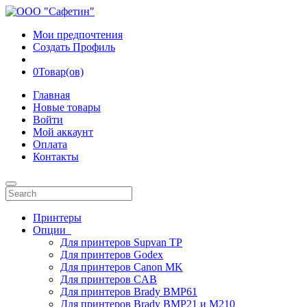
Мои предпочтения
Создать Профиль
0
Товар(ов)
Главная
Новые товары
Войти
Мой аккаунт
Оплата
Контакты
Принтеры
Опции
Для принтеров Supvan TP
Для принтеров Godex
Для принтеров Canon MK
Для принтеров CAB
Для принтеров Brady BMP61
Для принтеров Brady BMP21 и M210