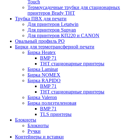
Touch
Термоусадочные трубки для стационарных
принтеров Brady THT
Трубка ПВХ для печати
Для принтеров Letatwin
Для принтеров Supvan
Для принтеров КП220 и CANON
Овальный профиль PO
Бирки для термотрансферной печати
Бирка Heatex
BMP 71
THT стационарные принтеры
Бирка Laminat
Бирка NOMEX
Бирка RAPIDO
BMP 71
THT стационарные принтеры
Бирка Valeron
Бирка полиэтиленовая
BMP 71
TLS принтеры
Блокноты
Блокноты
Ручки
Контейнеры и вставки