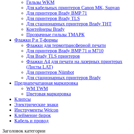
Гильзы WKM
Для кабельных принтеров Canon MK, Supvan
Для принтеров Brady BMP 71
Для принтеров Brady TLS
Для стационарных принтеров Brady THT
Контейнеры Brady
Прозрачные гильзы ТМАРК
Флажки P и T-формы
Флажки для термотрансферной печати
Для принтеров Brady BMP 71 и M710
Для Brady TLS принтеров
Флажки A4 для печати на лазерных принтерах
(Листы LAT)
Для принтеров Niimbot
Для стационарных принтеров Brady
Преднапечатанная маркировка
WM TWM
Цветовая маркировка
Клипсы
Электрические знаки
Инструменты Weicon
Клеймение бирок
Кабель и провод
Заголовок категории