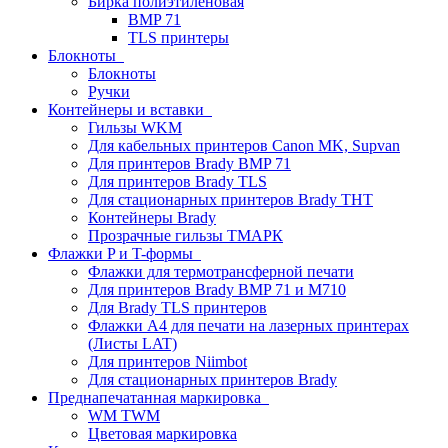
Бирка полиэтиленовая
BMP 71
TLS принтеры
Блокноты
Блокноты
Ручки
Контейнеры и вставки
Гильзы WKM
Для кабельных принтеров Canon MK, Supvan
Для принтеров Brady BMP 71
Для принтеров Brady TLS
Для стационарных принтеров Brady THT
Контейнеры Brady
Прозрачные гильзы ТМАРК
Флажки P и T-формы
Флажки для термотрансферной печати
Для принтеров Brady BMP 71 и M710
Для Brady TLS принтеров
Флажки A4 для печати на лазерных принтерах
(Листы LAT)
Для принтеров Niimbot
Для стационарных принтеров Brady
Преднапечатанная маркировка
WM TWM
Цветовая маркировка