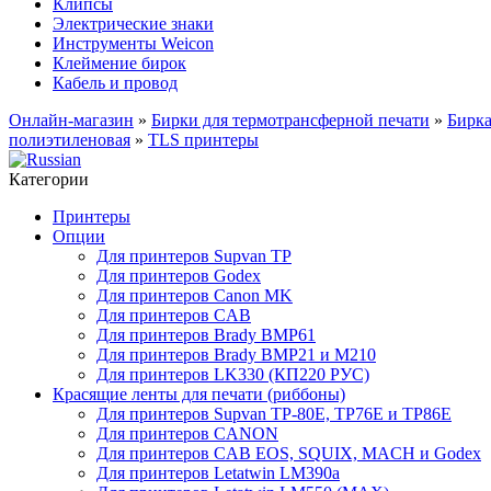
Клипсы
Электрические знаки
Инструменты Weicon
Клеймение бирок
Кабель и провод
Онлайн-магазин
»
Бирки для термотрансферной печати
»
Бирк
полиэтиленовая
»
TLS принтеры
Категории
Принтеры
Опции
Для принтеров Supvan TP
Для принтеров Godex
Для принтеров Canon MK
Для принтеров CAB
Для принтеров Brady BMP61
Для принтеров Brady BMP21 и M210
Для принтеров LK330 (КП220 РУС)
Красящие ленты для печати (риббоны)
Для принтеров Supvan TP-80E, TP76E и TP86E
Для принтеров CANON
Для принтеров CAB EOS, SQUIX, MACH и Godex
Для принтеров Letatwin LM390a