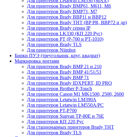
Для принтеров Letatwin LM550 (MAX)
Для принтеров Brady BMP61, M611, M6
Для принтеров Brady BMP71, M7
Для принтеров Brady BBP11 и BBP12
Для принтеров Brady THT (BP PR, BBP72 и др)
Для принтеров Brady серии IP
Для принтеров LK330 (КП 220 Рус)
Для принтеров PT (P-700 и PT-1010)
Для принтеров Brady TLS
Для принтеров Niimbot
Бирки ПУЭ (треугольник, круг, квадрат)
Маркировка лентами
Для принтеров Brady BMP 21 и 210
Для принтеров Brady BMP 41/51/53
Для принтеров Brady BMP 71
Для принтеров Brady IDXPERT, ID PRO
Для принтеров Brother P-Touch
Для принтеров Canon M1 MK1500, 2500, 2600
Для принтеров Letatwin LM390A
Для принтеров Letatwin LM550A/PC
Для принтеров PT-P700
Для принтеров Supvan TP-80E и 76E
Для принтеров КП 220 Рус
Для стационарных принтеров Brady THT
Для принтеров Brady TLS