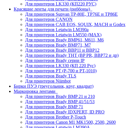
Для принтеров LK330 (КП220 РУС)
Красящие ленты для печати (риббоны)
Для принтеров Supvan TP-80E, TP76E и TP86E
Для принтеров CANON
Для принтеров CAB EOS, SQUIX, MACH и Godex
Для принтеров Letatwin LM390a
Для принтеров Letatwin LM550 (MAX)
Для принтеров Brady BMP61, M611, M6
Для принтеров Brady BMP71, M7
Для принтеров Brady BBP11 и BBP12
Для принтеров Brady THT (BP PR, BBP72 и др)
Для принтеров Brady серии IP
Для принтеров LK330 (КП 220 Рус)
Для принтеров PT (P-700 и PT-1010)
Для принтеров Brady TLS
Для принтеров Niimbot
Бирки ПУЭ (треугольник, круг, квадрат)
Маркировка лентами
Для принтеров Brady BMP 21 и 210
Для принтеров Brady BMP 41/51/53
Для принтеров Brady BMP 71
Для принтеров Brady IDXPERT, ID PRO
Для принтеров Brother P-Touch
Для принтеров Canon M1 MK1500, 2500, 2600
Для принтеров Letatwin LM390A