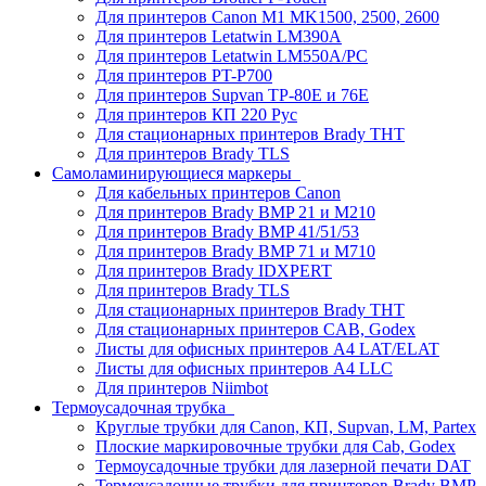
Для принтеров Canon M1 MK1500, 2500, 2600
Для принтеров Letatwin LM390A
Для принтеров Letatwin LM550A/PC
Для принтеров PT-P700
Для принтеров Supvan TP-80E и 76E
Для принтеров КП 220 Рус
Для стационарных принтеров Brady THT
Для принтеров Brady TLS
Самоламинирующиеся маркеры
Для кабельных принтеров Canon
Для принтеров Brady BMP 21 и M210
Для принтеров Brady BMP 41/51/53
Для принтеров Brady BMP 71 и M710
Для принтеров Brady IDXPERT
Для принтеров Brady TLS
Для стационарных принтеров Brady THT
Для стационарных принтеров CAB, Godex
Листы для офисных принтеров А4 LAT/ELAT
Листы для офисных принтеров А4 LLC
Для принтеров Niimbot
Термоусадочная трубка
Круглые трубки для Canon, КП, Supvan, LM, Partex
Плоские маркировочные трубки для Cab, Godex
Термоусадочные трубки для лазерной печати DAT
Термоусадочные трубки для принтеров Brady BMP