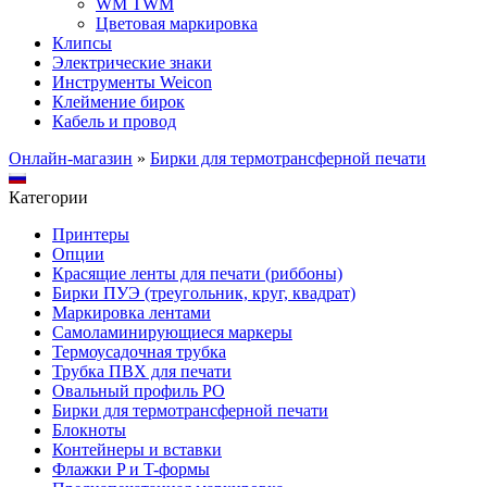
WM TWM
Цветовая маркировка
Клипсы
Электрические знаки
Инструменты Weicon
Клеймение бирок
Кабель и провод
Онлайн-магазин
»
Бирки для термотрансферной печати
Категории
Принтеры
Опции
Красящие ленты для печати (риббоны)
Бирки ПУЭ (треугольник, круг, квадрат)
Маркировка лентами
Самоламинирующиеся маркеры
Термоусадочная трубка
Трубка ПВХ для печати
Овальный профиль PO
Бирки для термотрансферной печати
Блокноты
Контейнеры и вставки
Флажки P и T-формы