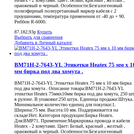
Heatex - 2 хомутами. Цвет: белый, красный , желтый ,
оранжевый и черный. Особенности:Безгалогеновый
полиэфирный полиуретановый маркер кабеля с 2
проушинами, температура применения от -40 до + 90.
Риббон R-6000.
87.182,93р
Купить
Выбрать для сравнения
Добавить в Личный каталог
BM71H-2-7643-YL Этикетки Heatex 75 мм x 1
мм бирка под два хомута .
BM71H-2-7643-YL Этикетки Heatex 75 мм x 10 мм бирка
под два хомута . Описание товара:BM71H-2-7643-YL
этикетки Heatex 75ммx10мм бирка под два хомута, 250 шт
в рулоне. В упаковке:250 штук. Единица продажи:Штука.
Минимальное количество единиц для покупки:1.
Ширина:75 мм. Высота:10 мм. Поддерживается на
складе:Нет. Категория продукции:Бирка Heatex.
Для:BMP71. Применение:Маркировка провода и кабеля
Heatex - 2 хомутами. Цвет: Белый, красный , желтый ,
оранжевый и черный. Особенности:Безгалогеновый