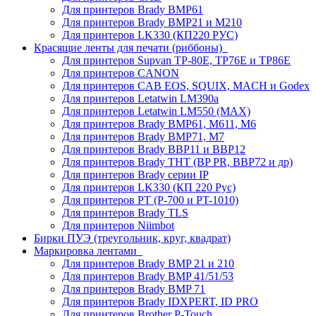
Для принтеров Brady BMP61
Для принтеров Brady BMP21 и M210
Для принтеров LK330 (КП220 РУС)
Красящие ленты для печати (риббоны)
Для принтеров Supvan TP-80E, TP76E и TP86E
Для принтеров CANON
Для принтеров CAB EOS, SQUIX, MACH и Godex
Для принтеров Letatwin LM390a
Для принтеров Letatwin LM550 (MAX)
Для принтеров Brady BMP61, M611, M6
Для принтеров Brady BMP71, M7
Для принтеров Brady BBP11 и BBP12
Для принтеров Brady THT (BP PR, BBP72 и др)
Для принтеров Brady серии IP
Для принтеров LK330 (КП 220 Рус)
Для принтеров PT (P-700 и PT-1010)
Для принтеров Brady TLS
Для принтеров Niimbot
Бирки ПУЭ (треугольник, круг, квадрат)
Маркировка лентами
Для принтеров Brady BMP 21 и 210
Для принтеров Brady BMP 41/51/53
Для принтеров Brady BMP 71
Для принтеров Brady IDXPERT, ID PRO
Для принтеров Brother P-Touch