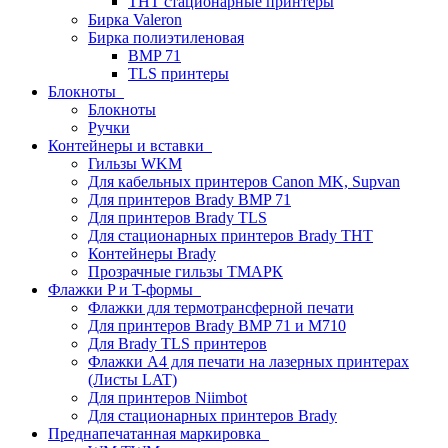
THT стационарные принтеры
Бирка Valeron
Бирка полиэтиленовая
BMP 71
TLS принтеры
Блокноты
Блокноты
Ручки
Контейнеры и вставки
Гильзы WKM
Для кабельных принтеров Canon MK, Supvan
Для принтеров Brady BMP 71
Для принтеров Brady TLS
Для стационарных принтеров Brady THT
Контейнеры Brady
Прозрачные гильзы ТМАРК
Флажки P и T-формы
Флажки для термотрансферной печати
Для принтеров Brady BMP 71 и M710
Для Brady TLS принтеров
Флажки A4 для печати на лазерных принтерах
(Листы LAT)
Для принтеров Niimbot
Для стационарных принтеров Brady
Преднапечатанная маркировка