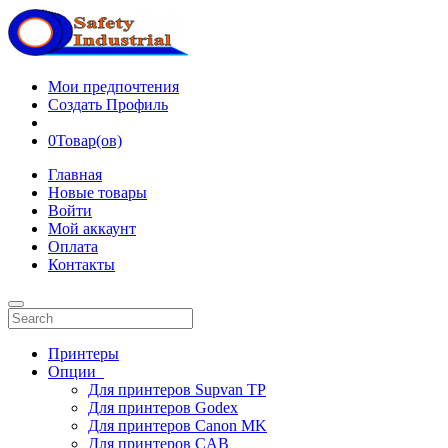
Мои предпочтения
Создать Профиль
0
Товар(ов)
Главная
Новые товары
Войти
Мой аккаунт
Оплата
Контакты
Принтеры
Опции
Для принтеров Supvan TP
Для принтеров Godex
Для принтеров Canon MK
Для принтеров CAB