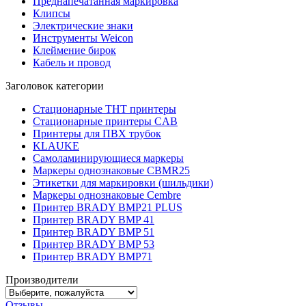
Преднапечатанная маркировка
Клипсы
Электрические знаки
Инструменты Weicon
Клеймение бирок
Кабель и провод
Заголовок категории
Стационарные THT принтеры
Стационарные принтеры CAB
Принтеры для ПВХ трубок
KLAUKE
Самоламинирующиеся маркеры
Маркеры однознаковые CBMR25
Этикетки для маркировки (шильдики)
Маркеры однознаковые Cembre
Принтер BRADY BMP21 PLUS
Принтер BRADY BMP 41
Принтер BRADY BMP 51
Принтер BRADY BMP 53
Принтер BRADY BMP71
Производители
Отзывы