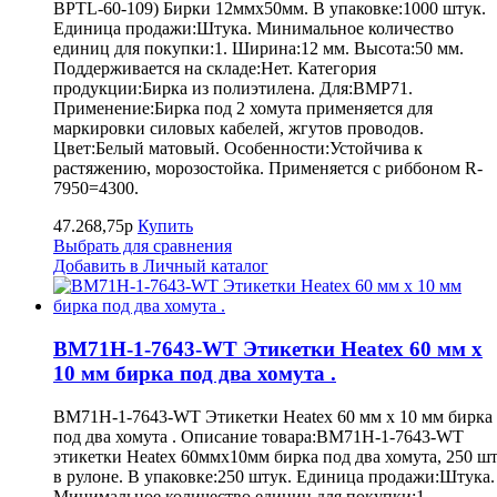
BPTL-60-109) Бирки 12ммх50мм. В упаковке:1000 штук.
Единица продажи:Штука. Минимальное количество
единиц для покупки:1. Ширина:12 мм. Высота:50 мм.
Поддерживается на складе:Нет. Категория
продукции:Бирка из полиэтилена. Для:BMP71.
Применение:Бирка под 2 хомута применяется для
маркировки силовых кабелей, жгутов проводов.
Цвет:Белый матовый. Особенности:Устойчива к
растяжению, морозостойка. Применяется с риббоном R-
7950=4300.
47.268,75р
Купить
Выбрать для сравнения
Добавить в Личный каталог
BM71H-1-7643-WT Этикетки Heatex 60 мм x
10 мм бирка под два хомута .
BM71H-1-7643-WT Этикетки Heatex 60 мм x 10 мм бирка
под два хомута . Описание товара:BM71H-1-7643-WT
этикетки Heatex 60ммx10мм бирка под два хомута, 250 шт
в рулоне. В упаковке:250 штук. Единица продажи:Штука.
Минимальное количество единиц для покупки:1.