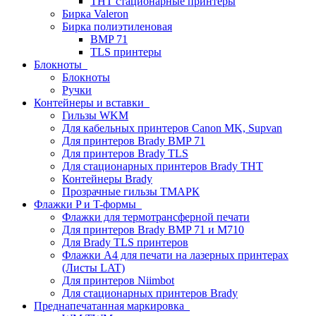
THT стационарные принтеры
Бирка Valeron
Бирка полиэтиленовая
BMP 71
TLS принтеры
Блокноты
Блокноты
Ручки
Контейнеры и вставки
Гильзы WKM
Для кабельных принтеров Canon MK, Supvan
Для принтеров Brady BMP 71
Для принтеров Brady TLS
Для стационарных принтеров Brady THT
Контейнеры Brady
Прозрачные гильзы ТМАРК
Флажки P и T-формы
Флажки для термотрансферной печати
Для принтеров Brady BMP 71 и M710
Для Brady TLS принтеров
Флажки A4 для печати на лазерных принтерах
(Листы LAT)
Для принтеров Niimbot
Для стационарных принтеров Brady
Преднапечатанная маркировка