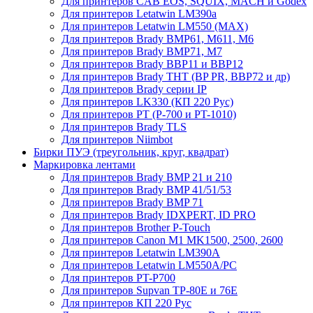
Для принтеров CAB EOS, SQUIX, MACH и Godex
Для принтеров Letatwin LM390a
Для принтеров Letatwin LM550 (MAX)
Для принтеров Brady BMP61, M611, M6
Для принтеров Brady BMP71, M7
Для принтеров Brady BBP11 и BBP12
Для принтеров Brady THT (BP PR, BBP72 и др)
Для принтеров Brady серии IP
Для принтеров LK330 (КП 220 Рус)
Для принтеров PT (P-700 и PT-1010)
Для принтеров Brady TLS
Для принтеров Niimbot
Бирки ПУЭ (треугольник, круг, квадрат)
Маркировка лентами
Для принтеров Brady BMP 21 и 210
Для принтеров Brady BMP 41/51/53
Для принтеров Brady BMP 71
Для принтеров Brady IDXPERT, ID PRO
Для принтеров Brother P-Touch
Для принтеров Canon M1 MK1500, 2500, 2600
Для принтеров Letatwin LM390A
Для принтеров Letatwin LM550A/PC
Для принтеров PT-P700
Для принтеров Supvan TP-80E и 76E
Для принтеров КП 220 Рус