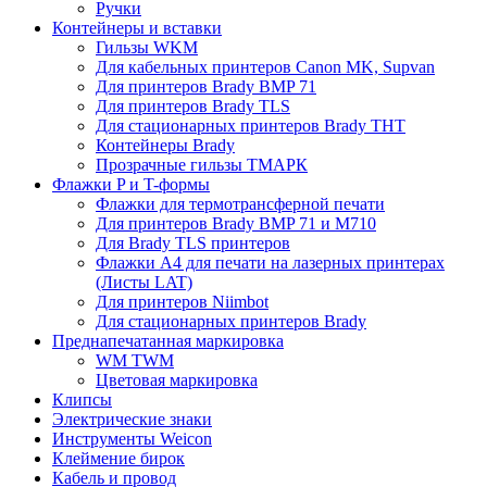
Ручки
Контейнеры и вставки
Гильзы WKM
Для кабельных принтеров Canon MK, Supvan
Для принтеров Brady BMP 71
Для принтеров Brady TLS
Для стационарных принтеров Brady THT
Контейнеры Brady
Прозрачные гильзы ТМАРК
Флажки P и T-формы
Флажки для термотрансферной печати
Для принтеров Brady BMP 71 и M710
Для Brady TLS принтеров
Флажки A4 для печати на лазерных принтерах
(Листы LAT)
Для принтеров Niimbot
Для стационарных принтеров Brady
Преднапечатанная маркировка
WM TWM
Цветовая маркировка
Клипсы
Электрические знаки
Инструменты Weicon
Клеймение бирок
Кабель и провод