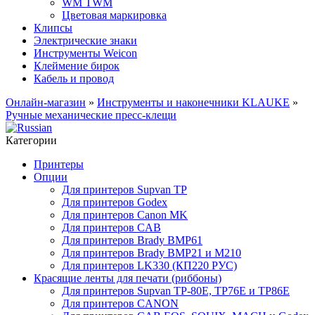
WM TWM
Цветовая маркировка
Клипсы
Электрические знаки
Инструменты Weicon
Клеймение бирок
Кабель и провод
Онлайн-магазин
»
Инструменты и наконечники KLAUKE
»
Ручные механические пресс-клещи
Категории
Принтеры
Опции
Для принтеров Supvan TP
Для принтеров Godex
Для принтеров Canon MK
Для принтеров CAB
Для принтеров Brady BMP61
Для принтеров Brady BMP21 и M210
Для принтеров LK330 (КП220 РУС)
Красящие ленты для печати (риббоны)
Для принтеров Supvan TP-80E, TP76E и TP86E
Для принтеров CANON