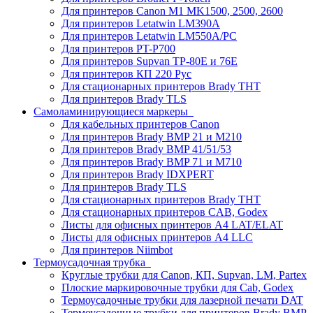
Для принтеров Canon M1 MK1500, 2500, 2600
Для принтеров Letatwin LM390A
Для принтеров Letatwin LM550A/PC
Для принтеров PT-P700
Для принтеров Supvan TP-80E и 76E
Для принтеров КП 220 Рус
Для стационарных принтеров Brady THT
Для принтеров Brady TLS
Самоламинирующиеся маркеры
Для кабельных принтеров Canon
Для принтеров Brady BMP 21 и M210
Для принтеров Brady BMP 41/51/53
Для принтеров Brady BMP 71 и M710
Для принтеров Brady IDXPERT
Для принтеров Brady TLS
Для стационарных принтеров Brady THT
Для стационарных принтеров CAB, Godex
Листы для офисных принтеров А4 LAT/ELAT
Листы для офисных принтеров А4 LLC
Для принтеров Niimbot
Термоусадочная трубка
Круглые трубки для Canon, КП, Supvan, LM, Partex
Плоские маркировочные трубки для Cab, Godex
Термоусадочные трубки для лазерной печати DAT
Термоусадочные трубки для принтеров Brady BMP