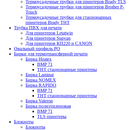
Термоусадочные трубки для принтеров Brady TLS
Термоусадочные трубки для принтеров Brother P-
Touch
Термоусадочные трубки для стационарных
принтеров Brady THT
Трубка ПВХ для печати
Для принтеров Letatwin
Для принтеров Supvan
Для принтеров КП220 и CANON
Овальный профиль PO
Бирки для термотрансферной печати
Бирка Heatex
BMP 71
THT стационарные принтеры
Бирка Laminat
Бирка NOMEX
Бирка RAPIDO
BMP 71
THT стационарные принтеры
Бирка Valeron
Бирка полиэтиленовая
BMP 71
TLS принтеры
Блокноты
Блокноты