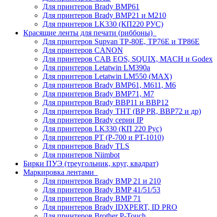
Для принтеров Brady BMP61
Для принтеров Brady BMP21 и M210
Для принтеров LK330 (КП220 РУС)
Красящие ленты для печати (риббоны)
Для принтеров Supvan TP-80E, TP76E и TP86E
Для принтеров CANON
Для принтеров CAB EOS, SQUIX, MACH и Godex
Для принтеров Letatwin LM390a
Для принтеров Letatwin LM550 (MAX)
Для принтеров Brady BMP61, M611, M6
Для принтеров Brady BMP71, M7
Для принтеров Brady BBP11 и BBP12
Для принтеров Brady THT (BP PR, BBP72 и др)
Для принтеров Brady серии IP
Для принтеров LK330 (КП 220 Рус)
Для принтеров PT (P-700 и PT-1010)
Для принтеров Brady TLS
Для принтеров Niimbot
Бирки ПУЭ (треугольник, круг, квадрат)
Маркировка лентами
Для принтеров Brady BMP 21 и 210
Для принтеров Brady BMP 41/51/53
Для принтеров Brady BMP 71
Для принтеров Brady IDXPERT, ID PRO
Для принтеров Brother P-Touch