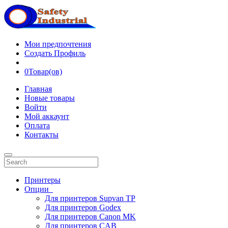
Мои предпочтения
Создать Профиль
0
Товар(ов)
Главная
Новые товары
Войти
Мой аккаунт
Оплата
Контакты
Принтеры
Опции
Для принтеров Supvan TP
Для принтеров Godex
Для принтеров Canon MK
Для принтеров CAB