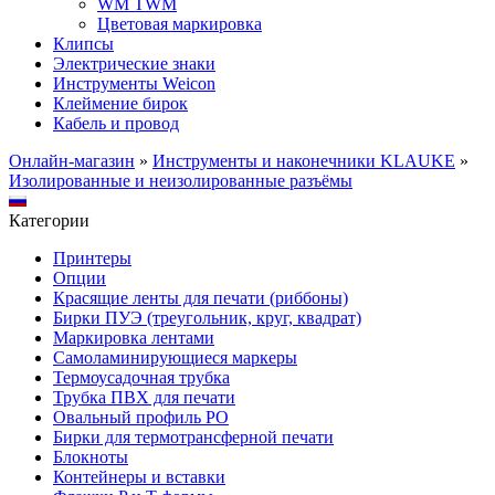
WM TWM
Цветовая маркировка
Клипсы
Электрические знаки
Инструменты Weicon
Клеймение бирок
Кабель и провод
Онлайн-магазин
»
Инструменты и наконечники KLAUKE
»
Изолированные и неизолированные разъёмы
Категории
Принтеры
Опции
Красящие ленты для печати (риббоны)
Бирки ПУЭ (треугольник, круг, квадрат)
Маркировка лентами
Самоламинирующиеся маркеры
Термоусадочная трубка
Трубка ПВХ для печати
Овальный профиль PO
Бирки для термотрансферной печати
Блокноты
Контейнеры и вставки