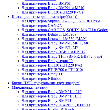
Для принтеров Brady BMP61
Для принтеров Brady BMP21 и M210
Для принтеров LK330 (КП220 РУС)
Красящие ленты для печати (риббоны)
Для принтеров Supvan TP-80E, TP76E и TP86E
Для принтеров CANON
Для принтеров CAB EOS, SQUIX, MACH и Godex
Для принтеров Letatwin LM390a
Для принтеров Letatwin LM550 (MAX)
Для принтеров Brady BMP61, M611, M6
Для принтеров Brady BMP71, M7
Для принтеров Brady BBP11 и BBP12
Для принтеров Brady THT (BP PR, BBP72 и др)
Для принтеров Brady серии IP
Для принтеров LK330 (КП 220 Рус)
Для принтеров PT (P-700 и PT-1010)
Для принтеров Brady TLS
Для принтеров Niimbot
Бирки ПУЭ (треугольник, круг, квадрат)
Маркировка лентами
Для принтеров Brady BMP 21 и 210
Для принтеров Brady BMP 41/51/53
Для принтеров Brady BMP 71
Для принтеров Brady IDXPERT, ID PRO
Для принтеров Brother P-Touch