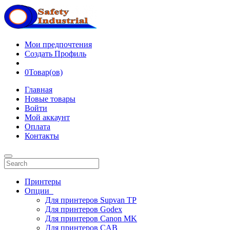
Мои предпочтения
Создать Профиль
0
Товар(ов)
Главная
Новые товары
Войти
Мой аккаунт
Оплата
Контакты
Принтеры
Опции
Для принтеров Supvan TP
Для принтеров Godex
Для принтеров Canon MK
Для принтеров CAB