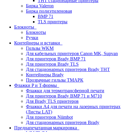
THT стационарные принтеры
Бирка Valeron
Бирка полиэтиленовая
BMP 71
TLS принтеры
Блокноты
Блокноты
Ручки
Контейнеры и вставки
Гильзы WKM
Для кабельных принтеров Canon MK, Supvan
Для принтеров Brady BMP 71
Для принтеров Brady TLS
Для стационарных принтеров Brady THT
Контейнеры Brady
Прозрачные гильзы ТМАРК
Флажки P и T-формы
Флажки для термотрансферной печати
Для принтеров Brady BMP 71 и M710
Для Brady TLS принтеров
Флажки A4 для печати на лазерных принтерах
(Листы LAT)
Для принтеров Niimbot
Для стационарных принтеров Brady
Преднапечатанная маркировка