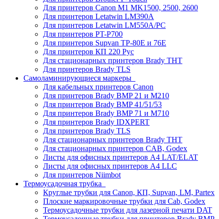
Для принтеров Canon M1 MK1500, 2500, 2600
Для принтеров Letatwin LM390A
Для принтеров Letatwin LM550A/PC
Для принтеров PT-P700
Для принтеров Supvan TP-80E и 76E
Для принтеров КП 220 Рус
Для стационарных принтеров Brady THT
Для принтеров Brady TLS
Самоламинирующиеся маркеры
Для кабельных принтеров Canon
Для принтеров Brady BMP 21 и M210
Для принтеров Brady BMP 41/51/53
Для принтеров Brady BMP 71 и M710
Для принтеров Brady IDXPERT
Для принтеров Brady TLS
Для стационарных принтеров Brady THT
Для стационарных принтеров CAB, Godex
Листы для офисных принтеров А4 LAT/ELAT
Листы для офисных принтеров А4 LLC
Для принтеров Niimbot
Термоусадочная трубка
Круглые трубки для Canon, КП, Supvan, LM, Partex
Плоские маркировочные трубки для Cab, Godex
Термоусадочные трубки для лазерной печати DAT
Термоусадочные трубки для принтеров Brady BMP