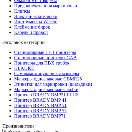
Флажки P и T-формы
Преднапечатанная маркировка
Клипсы
Электрические знаки
Инструменты Weicon
Клеймение бирок
Кабель и провод
Заголовок категории
Стационарные THT принтеры
Стационарные принтеры CAB
Принтеры для ПВХ трубок
KLAUKE
Самоламинирующиеся маркеры
Маркеры однознаковые CBMR25
Этикетки для маркировки (шильдики)
Маркеры однознаковые Cembre
Принтер BRADY BMP21 PLUS
Принтер BRADY BMP 41
Принтер BRADY BMP 51
Принтер BRADY BMP 53
Принтер BRADY BMP71
Производители