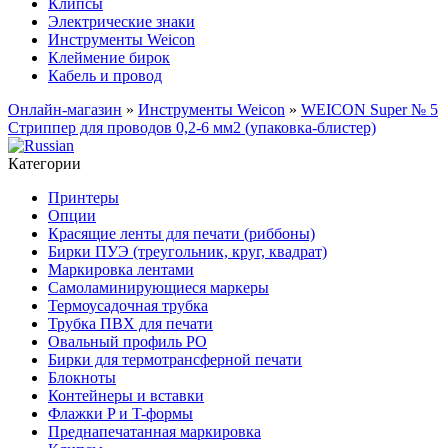
Клипсы
Электрические знаки
Инструменты Weicon
Клеймение бирок
Кабель и провод
Онлайн-магазин
»
Инструменты Weicon
»
WEICON Super № 5
Стриппер для проводов 0,2-6 мм2 (упаковка-блистер)
Категории
Принтеры
Опции
Красящие ленты для печати (риббоны)
Бирки ПУЭ (треугольник, круг, квадрат)
Маркировка лентами
Самоламинирующиеся маркеры
Термоусадочная трубка
Трубка ПВХ для печати
Овальный профиль PO
Бирки для термотрансферной печати
Блокноты
Контейнеры и вставки
Флажки P и T-формы
Преднапечатанная маркировка