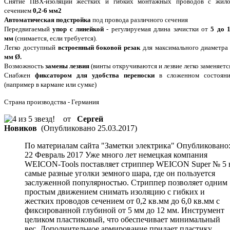
Снятие ПВХ-изоляции жестких и гибких монтажных проводов с жил
сечением
0,2-6 мм2
Автоматическая подстройка
под провода различного сечения
Передвигаемый
упор с линейкой
- регулируемая длина зачистки от
5 до 
мм
(снимается, если требуется).
Легко доступный
встроенный боковой резак
для максимального диаметр
мм Ø.
Возможность
замены лезвия
(винты откручиваются и лезвие легко заменяетс
Снабжен
фиксатором
для удобства переноски
в сложенном состоян
(например в кармане или сумке)
Страна производства - Германия
от
Сергей
Новиков
(Опубликовано 25.03.2017)
По материалам сайта "Заметки электрика" Опубликовано
22 Февраль 2017 Уже много лет немецкая компания
WEICON-Tools поставляет стриппер WEICON Super № 5 
самые разные уголки земного шара, где он пользуется
заслуженной популярностью. Стриппер позволяет одним
простым движением снимать изоляцию с гибких и
жестких проводов сечением от 0,2 кв.мм до 6,0 кв.мм с
фиксированной глубиной от 5 мм до 12 мм. Инструмент
целиком пластиковый, что обеспечивает минимальный
вес. Дополнительное армирование придает пластику