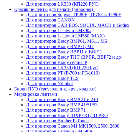
Для принтеров LK330 (КП220 РУС)
Красящие ленты для печати (риббоны)
Для принтеров Supvan TP-80E, TP76E и TP86E
Для принтеров CANON
Для принтеров CAB EOS, SQUIX, MACH и Godex
Для принтеров Letatwin LM390a
Для принтеров Letatwin LM550 (MAX)
Для принтеров Brady BMP61, M611, M6
Для принтеров Brady BMP71, M7
Для принтеров Brady BBP11 и BBP12
Для принтеров Brady THT (BP PR, BBP72 и др)
Для принтеров Brady серии IP
Для принтеров LK330 (КП 220 Рус)
Для принтеров PT (P-700 и PT-1010)
Для принтеров Brady TLS
Для принтеров Niimbot
Бирки ПУЭ (треугольник, круг, квадрат)
Маркировка лентами
Для принтеров Brady BMP 21 и 210
Для принтеров Brady BMP 41/51/53
Для принтеров Brady BMP 71
Для принтеров Brady IDXPERT, ID PRO
Для принтеров Brother P-Touch
Для принтеров Canon M1 MK1500, 2500, 2600
Для принтеров Letatwin LM390A