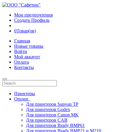
Мои предпочтения
Создать Профиль
0
Товар(ов)
Главная
Новые товары
Войти
Мой аккаунт
Оплата
Контакты
Принтеры
Опции
Для принтеров Supvan TP
Для принтеров Godex
Для принтеров Canon MK
Для принтеров CAB
Для принтеров Brady BMP61
Для принтеров Brady BMP21 и M210