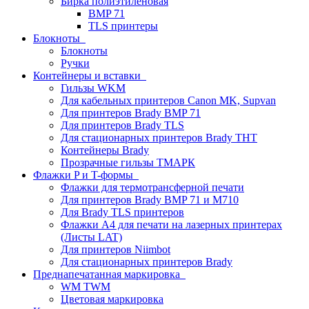
Бирка полиэтиленовая
BMP 71
TLS принтеры
Блокноты
Блокноты
Ручки
Контейнеры и вставки
Гильзы WKM
Для кабельных принтеров Canon MK, Supvan
Для принтеров Brady BMP 71
Для принтеров Brady TLS
Для стационарных принтеров Brady THT
Контейнеры Brady
Прозрачные гильзы ТМАРК
Флажки P и T-формы
Флажки для термотрансферной печати
Для принтеров Brady BMP 71 и M710
Для Brady TLS принтеров
Флажки A4 для печати на лазерных принтерах
(Листы LAT)
Для принтеров Niimbot
Для стационарных принтеров Brady
Преднапечатанная маркировка
WM TWM
Цветовая маркировка