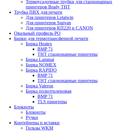
Термоусадочные трубки для стационарных
принтеров Brady THT
Трубка ПВХ для печати
Для принтеров Letatwin
Для принтеров Supvan
Для принтеров КП220 и CANON
Овальный профиль PO
Бирки для термотрансферной печати
Бирка Heatex
BMP 71
THT стационарные принтеры
Бирка Laminat
Бирка NOMEX
Бирка RAPIDO
BMP 71
THT стационарные принтеры
Бирка Valeron
Бирка полиэтиленовая
BMP 71
TLS принтеры
Блокноты
Блокноты
Ручки
Контейнеры и вставки
Гильзы WKM