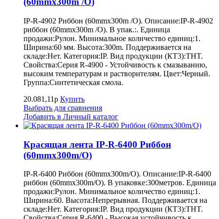
(60mmx300m /O)
IP-R-4902 Риббон (60mmx300m /O). Описание:IP-R-4902
риббон (60mmx300m /O). В упак.:. Единица
продажи:Рулон. Минимальное количество единиц:1.
Ширина:60 мм. Высота:300m. Поддерживается на
складе:Нет. Категория:IP. Вид продукции (КТ3):THT.
Свойства:Серия R-4900 - Устойчивость к смазыванию,
высоким температурам и растворителям. Цвет:Черный.
Группа:Синтетическая смола.
20.081,11р
Купить
Выбрать для сравнения
Добавить в Личный каталог
Красящая лента IP-R-6400 Риббон
(60mmx300m/O)
IP-R-6400 Риббон (60mmx300m/O). Описание:IP-R-6400
риббон (60mmx300m/O). В упаковке:300метров. Единица
продажи:Рулон. Минимальное количество единиц:1.
Ширина:60. Высота:Непрерывная. Поддерживается на
складе:Нет. Категория:IP. Вид продукции (КТ3):THT.
Свойства:Серия R-6400 - Высокая устойчивость к