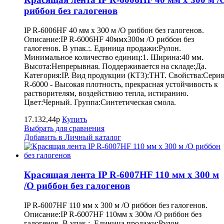
риббон без галогенов
IP R-6006HF 40 мм x 300 м /O риббон без галогенов.
Описание:IP R-6006HF 40ммx300м /O риббон без
галогенов. В упак.:. Единица продажи:Рулон.
Минимальное количество единиц:1. Ширина:40 мм.
Высота:Непрерывная. Поддерживается на складе:Да.
Категория:IP. Вид продукции (КТ3):THT. Свойства:Серия
R-6000 - Высокая плотность, прекрасная устойчивость к
растворителям, воздействию тепла, истиранию.
Цвет:Черный. Группа:Синтетическая смола.
17.132,44р
Купить
Выбрать для сравнения
Добавить в Личный каталог
Красящая лента IP R-6007HF 110 мм x 300 м
/O риббон без галогенов
IP R-6007HF 110 мм x 300 м /O риббон без галогенов.
Описание:IP R-6007HF 110мм x 300м /O риббон без
галогенов. В упак.:. Единица продажи:Рулон.