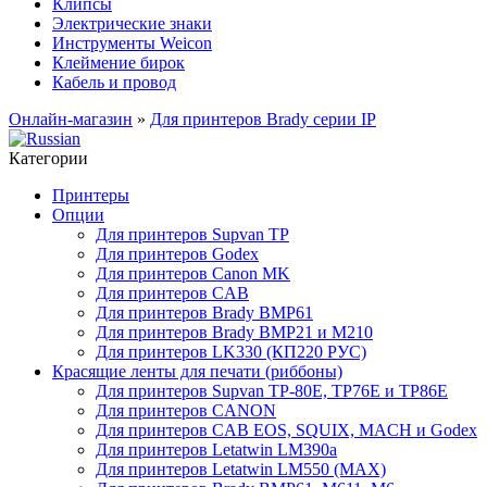
Клипсы
Электрические знаки
Инструменты Weicon
Клеймение бирок
Кабель и провод
Онлайн-магазин
»
Для принтеров Brady серии IP
Категории
Принтеры
Опции
Для принтеров Supvan TP
Для принтеров Godex
Для принтеров Canon MK
Для принтеров CAB
Для принтеров Brady BMP61
Для принтеров Brady BMP21 и M210
Для принтеров LK330 (КП220 РУС)
Красящие ленты для печати (риббоны)
Для принтеров Supvan TP-80E, TP76E и TP86E
Для принтеров CANON
Для принтеров CAB EOS, SQUIX, MACH и Godex
Для принтеров Letatwin LM390a
Для принтеров Letatwin LM550 (MAX)