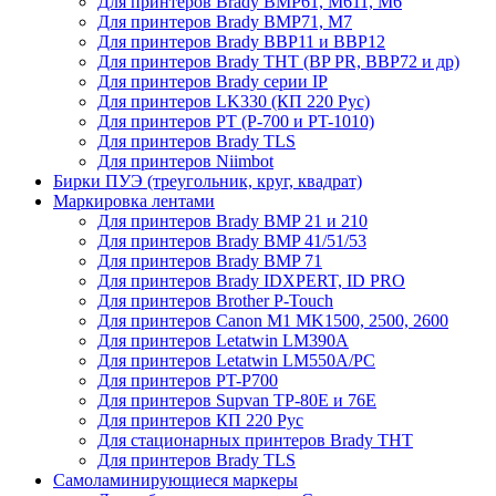
Для принтеров Brady BMP61, M611, M6
Для принтеров Brady BMP71, M7
Для принтеров Brady BBP11 и BBP12
Для принтеров Brady THT (BP PR, BBP72 и др)
Для принтеров Brady серии IP
Для принтеров LK330 (КП 220 Рус)
Для принтеров PT (P-700 и PT-1010)
Для принтеров Brady TLS
Для принтеров Niimbot
Бирки ПУЭ (треугольник, круг, квадрат)
Маркировка лентами
Для принтеров Brady BMP 21 и 210
Для принтеров Brady BMP 41/51/53
Для принтеров Brady BMP 71
Для принтеров Brady IDXPERT, ID PRO
Для принтеров Brother P-Touch
Для принтеров Canon M1 MK1500, 2500, 2600
Для принтеров Letatwin LM390A
Для принтеров Letatwin LM550A/PC
Для принтеров PT-P700
Для принтеров Supvan TP-80E и 76E
Для принтеров КП 220 Рус
Для стационарных принтеров Brady THT
Для принтеров Brady TLS
Самоламинирующиеся маркеры