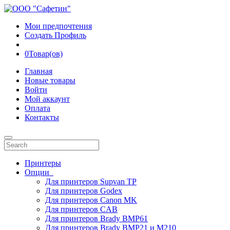
Мои предпочтения
Создать Профиль
0
Товар(ов)
Главная
Новые товары
Войти
Мой аккаунт
Оплата
Контакты
Принтеры
Опции
Для принтеров Supvan TP
Для принтеров Godex
Для принтеров Canon MK
Для принтеров CAB
Для принтеров Brady BMP61
Для принтеров Brady BMP21 и M210