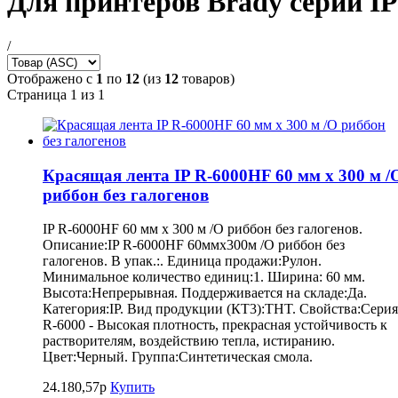
Для принтеров Brady серии IP
/
Отображено с
1
по
12
(из
12
товаров)
Страница 1 из 1
Красящая лента IP R-6000HF 60 мм x 300 м /
риббон без галогенов
IP R-6000HF 60 мм x 300 м /O риббон без галогенов.
Описание:IP R-6000HF 60ммx300м /O риббон без
галогенов. В упак.:. Единица продажи:Рулон.
Минимальное количество единиц:1. Ширина: 60 мм.
Высота:Непрерывная. Поддерживается на складе:Да.
Категория:IP. Вид продукции (КТ3):THT. Свойства:Серия
R-6000 - Высокая плотность, прекрасная устойчивость к
растворителям, воздействию тепла, истиранию.
Цвет:Черный. Группа:Синтетическая смола.
24.180,57р
Купить