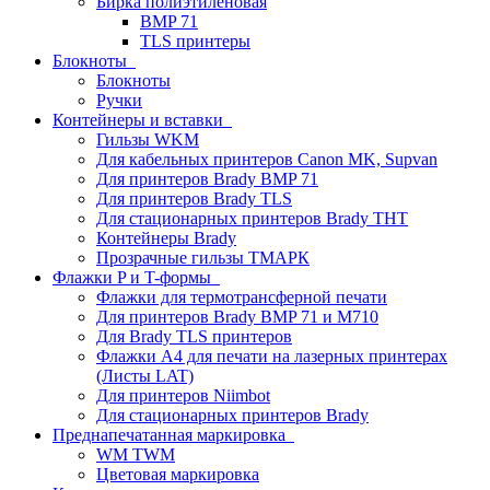
Бирка полиэтиленовая
BMP 71
TLS принтеры
Блокноты
Блокноты
Ручки
Контейнеры и вставки
Гильзы WKM
Для кабельных принтеров Canon MK, Supvan
Для принтеров Brady BMP 71
Для принтеров Brady TLS
Для стационарных принтеров Brady THT
Контейнеры Brady
Прозрачные гильзы ТМАРК
Флажки P и T-формы
Флажки для термотрансферной печати
Для принтеров Brady BMP 71 и M710
Для Brady TLS принтеров
Флажки A4 для печати на лазерных принтерах
(Листы LAT)
Для принтеров Niimbot
Для стационарных принтеров Brady
Преднапечатанная маркировка
WM TWM
Цветовая маркировка