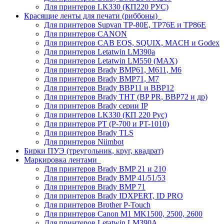
Для принтеров LK330 (КП220 РУС)
Красящие ленты для печати (риббоны)
Для принтеров Supvan TP-80E, TP76E и TP86E
Для принтеров CANON
Для принтеров CAB EOS, SQUIX, MACH и Godex
Для принтеров Letatwin LM390a
Для принтеров Letatwin LM550 (MAX)
Для принтеров Brady BMP61, M611, M6
Для принтеров Brady BMP71, M7
Для принтеров Brady BBP11 и BBP12
Для принтеров Brady THT (BP PR, BBP72 и др)
Для принтеров Brady серии IP
Для принтеров LK330 (КП 220 Рус)
Для принтеров PT (P-700 и PT-1010)
Для принтеров Brady TLS
Для принтеров Niimbot
Бирки ПУЭ (треугольник, круг, квадрат)
Маркировка лентами
Для принтеров Brady BMP 21 и 210
Для принтеров Brady BMP 41/51/53
Для принтеров Brady BMP 71
Для принтеров Brady IDXPERT, ID PRO
Для принтеров Brother P-Touch
Для принтеров Canon M1 MK1500, 2500, 2600
Для принтеров Letatwin LM390A