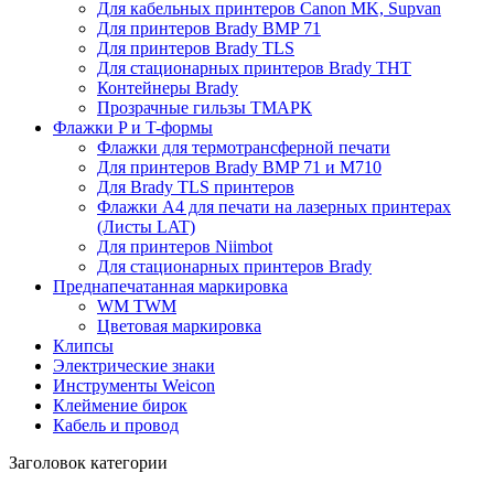
Для кабельных принтеров Canon MK, Supvan
Для принтеров Brady BMP 71
Для принтеров Brady TLS
Для стационарных принтеров Brady THT
Контейнеры Brady
Прозрачные гильзы ТМАРК
Флажки P и T-формы
Флажки для термотрансферной печати
Для принтеров Brady BMP 71 и M710
Для Brady TLS принтеров
Флажки A4 для печати на лазерных принтерах
(Листы LAT)
Для принтеров Niimbot
Для стационарных принтеров Brady
Преднапечатанная маркировка
WM TWM
Цветовая маркировка
Клипсы
Электрические знаки
Инструменты Weicon
Клеймение бирок
Кабель и провод
Заголовок категории