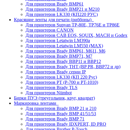
Для принтеров Brady BMP61
Для принтеров Brady BMP21 и M210
Для принтеров LK330 (КП220 РУС)
Красящие ленты для печати (риббоны)
Для принтеров Supvan TP-80E, TP76E и TP86E
Для принтеров CANON
Для принтеров CAB EOS, SQUIX, MACH и Godex
Для принтеров Letatwin LM390a
Для принтеров Letatwin LM550 (MAX)
Для принтеров Brady BMP61, M611, M6
Для принтеров Brady BMP71, M7
Для принтеров Brady BBP11 и BBP12
Для принтеров Brady THT (BP PR, BBP72 и др)
Для принтеров Brady серии IP
Для принтеров LK330 (КП 220 Рус)
Для принтеров PT (P-700 и PT-1010)
Для принтеров Brady TLS
Для принтеров Niimbot
Бирки ПУЭ (треугольник, круг, квадрат)
Маркировка лентами
Для принтеров Brady BMP 21 и 210
Для принтеров Brady BMP 41/51/53
Для принтеров Brady BMP 71
Для принтеров Brady IDXPERT, ID PRO
Для принтеров Brother P-Touch