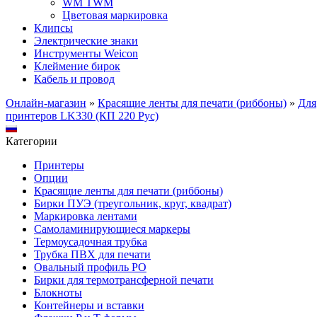
WM TWM
Цветовая маркировка
Клипсы
Электрические знаки
Инструменты Weicon
Клеймение бирок
Кабель и провод
Онлайн-магазин
»
Красящие ленты для печати (риббоны)
»
Для
принтеров LK330 (КП 220 Рус)
Категории
Принтеры
Опции
Красящие ленты для печати (риббоны)
Бирки ПУЭ (треугольник, круг, квадрат)
Маркировка лентами
Самоламинирующиеся маркеры
Термоусадочная трубка
Трубка ПВХ для печати
Овальный профиль PO
Бирки для термотрансферной печати
Блокноты
Контейнеры и вставки