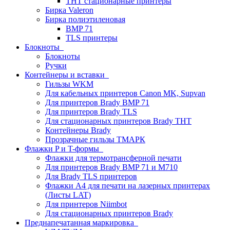
THT стационарные принтеры
Бирка Valeron
Бирка полиэтиленовая
BMP 71
TLS принтеры
Блокноты
Блокноты
Ручки
Контейнеры и вставки
Гильзы WKM
Для кабельных принтеров Canon MK, Supvan
Для принтеров Brady BMP 71
Для принтеров Brady TLS
Для стационарных принтеров Brady THT
Контейнеры Brady
Прозрачные гильзы ТМАРК
Флажки P и T-формы
Флажки для термотрансферной печати
Для принтеров Brady BMP 71 и M710
Для Brady TLS принтеров
Флажки A4 для печати на лазерных принтерах
(Листы LAT)
Для принтеров Niimbot
Для стационарных принтеров Brady
Преднапечатанная маркировка