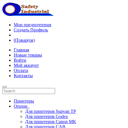
Мои предпочтения
Создать Профиль
0
Товар(ов)
Главная
Новые товары
Войти
Мой аккаунт
Оплата
Контакты
Принтеры
Опции
Для принтеров Supvan TP
Для принтеров Godex
Для принтеров Canon MK
Для принтеров CAB