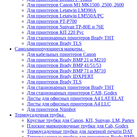
Для принтеров Canon M1 MK1500, 2500, 2600
Для принтеров Letatwin LM390A
Для принтеров Letatwin LM550A/PC
Для принтеров PT-P700
Для принтеров Supvan TP-80E и 76E
Для принтеров КП 220 Рус
Для стационарных принтеров Brady THT
Для принтеров Brady TLS
Самоламинирующиеся маркеры
Для кабельных принтеров Canon
Для принтеров Brady BMP 21 и M210
Для принтеров Brady BMP 41/51/53
Для принтеров Brady BMP 71 и M710
Для принтеров Brady IDXPERT
Для принтеров Brady TLS
Для стационарных принтеров Brady THT
Для стационарных принтеров CAB, Godex
Листы для офисных принтеров А4 LAT/ELAT
Листы для офисных принтеров А4 LLC
Для принтеров Niimbot
Термоусадочная трубка
Круглые трубки для Canon, КП, Supvan, LM, Partex
Плоские маркировочные трубки для Cab, Godex
Термоусадочные трубки для лазерной печати DAT
Термоусадочные трубки для принтеров Brady BMP