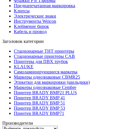
Флажки P и T-формы
Преднапечатанная маркировка
Клипсы
Электрические знаки
Инструменты Weicon
Клеймение бирок
Кабель и провод
Заголовок категории
Стационарные THT принтеры
Стационарные принтеры CAB
Принтеры для ПВХ трубок
KLAUKE
Самоламинирующиеся маркеры
Маркеры однознаковые CBMR25
Этикетки для маркировки (шильдики)
Маркеры однознаковые Cembre
Принтер BRADY BMP21 PLUS
Принтер BRADY BMP 41
Принтер BRADY BMP 51
Принтер BRADY BMP 53
Принтер BRADY BMP71
Производители