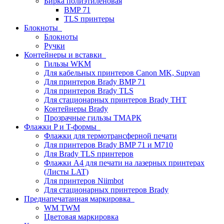
Бирка полиэтиленовая
BMP 71
TLS принтеры
Блокноты
Блокноты
Ручки
Контейнеры и вставки
Гильзы WKM
Для кабельных принтеров Canon MK, Supvan
Для принтеров Brady BMP 71
Для принтеров Brady TLS
Для стационарных принтеров Brady THT
Контейнеры Brady
Прозрачные гильзы ТМАРК
Флажки P и T-формы
Флажки для термотрансферной печати
Для принтеров Brady BMP 71 и M710
Для Brady TLS принтеров
Флажки A4 для печати на лазерных принтерах
(Листы LAT)
Для принтеров Niimbot
Для стационарных принтеров Brady
Преднапечатанная маркировка
WM TWM
Цветовая маркировка