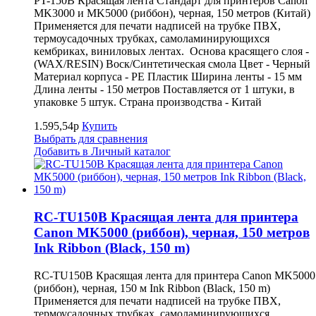
PT-150B Красящая лента Стандарт для принтеров Canon
MK3000 и MK5000 (риббон), черная, 150 метров (Китай)
Применяется для печати надписей на трубке ПВХ,
термоусадочных трубках, самоламинирующихся
кембриках, виниловых лентах. Основа красящего слоя -
(WAX/RESIN) Воск/Синтетическая смола Цвет - Черный
Материал корпуса - PE Пластик Ширина ленты - 15 мм
Длина ленты - 150 метров Поставляется от 1 штуки, в
упаковке 5 штук. Страна производства - Китай
1.595,54р
Купить
Выбрать для сравнения
Добавить в Личный каталог
RC-TU150B Красящая лента для принтера
Canon MK5000 (риббон), черная, 150 метров
Ink Ribbon (Black, 150 m)
RC-TU150B Красящая лента для принтера Canon MK5000
(риббон), черная, 150 м Ink Ribbon (Black, 150 m)
Применяется для печати надписей на трубке ПВХ,
термоусадочных трубках, самоламинирующихся