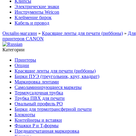
Клипсы
Электрические знаки
Инструменты Weicon
Клеймение бирок
Кабель и провод
Онлайн-магазин
»
Красящие ленты для печати (риббоны)
»
Для
принтеров CANON
Категории
Принтеры
Опции
Красящие ленты для печати (риббоны)
Бирки ПУЭ (треугольник, круг, квадрат)
Маркировка лентами
Самоламинирующиеся маркеры
Термоусадочная трубка
Трубка ПВХ для печати
Овальный профиль PO
Бирки для термотрансферной печати
Блокноты
Контейнеры и вставки
Флажки P и T-формы
Преднапечатанная маркировка