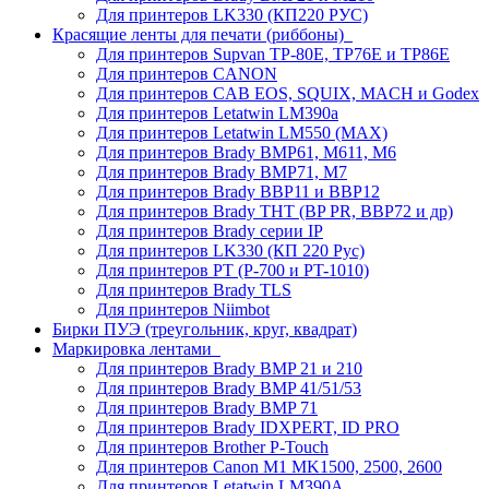
Для принтеров LK330 (КП220 РУС)
Красящие ленты для печати (риббоны)
Для принтеров Supvan TP-80E, TP76E и TP86E
Для принтеров CANON
Для принтеров CAB EOS, SQUIX, MACH и Godex
Для принтеров Letatwin LM390a
Для принтеров Letatwin LM550 (MAX)
Для принтеров Brady BMP61, M611, M6
Для принтеров Brady BMP71, M7
Для принтеров Brady BBP11 и BBP12
Для принтеров Brady THT (BP PR, BBP72 и др)
Для принтеров Brady серии IP
Для принтеров LK330 (КП 220 Рус)
Для принтеров PT (P-700 и PT-1010)
Для принтеров Brady TLS
Для принтеров Niimbot
Бирки ПУЭ (треугольник, круг, квадрат)
Маркировка лентами
Для принтеров Brady BMP 21 и 210
Для принтеров Brady BMP 41/51/53
Для принтеров Brady BMP 71
Для принтеров Brady IDXPERT, ID PRO
Для принтеров Brother P-Touch
Для принтеров Canon M1 MK1500, 2500, 2600
Для принтеров Letatwin LM390A