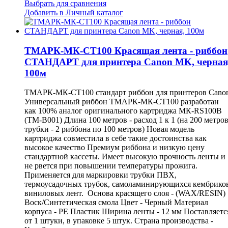
Выбрать для сравнения
Добавить в Личный каталог
ТМАРК-МК-СТ100 Красящая лента - риббон
СТАНДАРТ для принтера Canon MK, черная
100м
ТМАРК-МК-СТ100 стандарт риббон для принтеров Cano
Универсальный риббон ТМАРК-МК-СТ100 разработан
как 100% аналог оригинального картриджа МК-RS100B
(TM-B001) Длина 100 метров - расход 1 к 1 (на 200 метро
трубки - 2 риббона по 100 метров) Новая модель
картриджа совместила в себе такие достоинства как
высокое качество Премиум риббона и низкую цену
стандартной кассеты. Имеет высокую прочность ленты и
не рвется при повышении температуры прожига.
Применяется для маркировки трубки ПВХ,
термоусадочных трубок, самоламинирующихся кембрико
виниловых лент. Основа красящего слоя - (WAX/RESIN)
Воск/Синтетическая смола Цвет - Черный Материал
корпуса - PE Пластик Ширина ленты - 12 мм Поставляетс
от 1 штуки, в упаковке 5 штук. Страна производства -