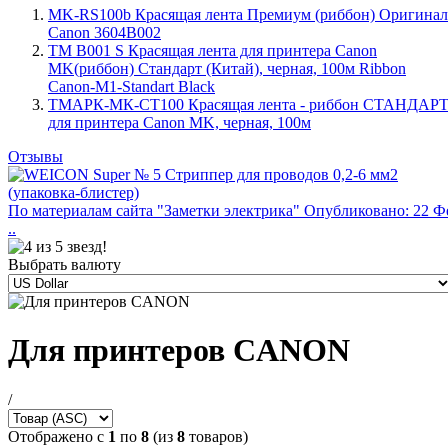
MK-RS100b Красящая лента Премиум (риббон) Оригинал
Canon 3604B002
TM B001 S Красящая лента для принтера Canon
MK(риббон) Стандарт (Китай), черная, 100м Ribbon
Canon-M1-Standart Black
ТМАРК-МК-СТ100 Красящая лента - риббон СТАНДАР
для принтера Canon MK, черная, 100м
Отзывы
По материалам сайта "Заметки электрика" Опубликовано: 22 Ф
..
Выбрать валюту
Для принтеров CANON
/
Отображено с
1
по
8
(из
8
товаров)