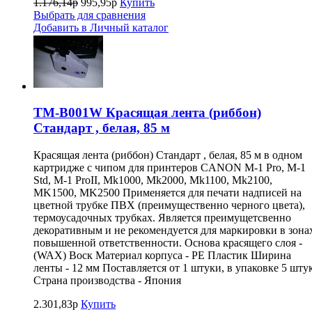
1.176,14р
995,95р
Купить
Выбрать для сравнения
Добавить в Личный каталог
TM-B001W Красящая лента (риббон)
Стандарт , белая, 85 м
Красящая лента (риббон) Стандарт , белая, 85 м в одном
картридже с чипом для принтеров CANON M-1 Pro, M-1
Std, M-1 ProII, Mk1000, Mk2000, Mk1100, Mk2100,
MK1500, MK2500 Применяется для печати надписей на
цветной трубке ПВХ (преимущественно черного цвета),
термоусадочных трубках. Является преимущетсвенно
декоративным и не рекомендуется для маркировки в зона
повышенной ответственности. Основа красящего слоя -
(WAX) Воск Материал корпуса - PE Пластик Ширина
ленты - 12 мм Поставляется от 1 штуки, в упаковке 5 штук
Страна производства - Япония
2.301,83р
Купить