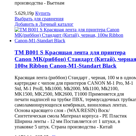
производства - Вьетнам
5.629,19р
Купить
Выбрать для сравнения
Добавить в Личный каталог
TM B001 S Красящая лента для принтера
Canon MK(риббон) Стандарт (Китай), черная
100м Ribbon Canon-M1-Standart Black
Красящая лента (риббон) Стандарт , черная, 100 м в одно
картридже с чипом для принтеров CANON M-1 Pro, M-1
Std, M-1 ProII, Mk1000, Mk2000, Mk1100, Mk2100,
MK1500, MK2500, МК2600, Т1000 Применяется для
печати надписей на трубке ПВХ, термоусадочных трубка
самоламинирующихся кембриках, виниловых лентах.
Основа красящего слоя - (WAX/RESIN) Воск/
Синтетическая смола Материал корпуса - PE Пластик
Ширина ленты - 12 мм Поставляется от 1 штуки, в
упаковке 5 штук. Страна производства - Китай