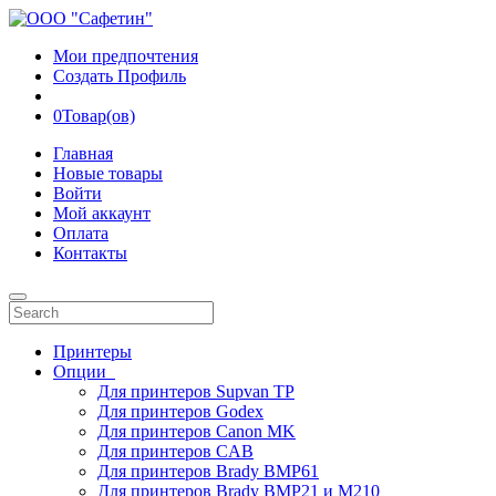
Мои предпочтения
Создать Профиль
0
Товар(ов)
Главная
Новые товары
Войти
Мой аккаунт
Оплата
Контакты
Принтеры
Опции
Для принтеров Supvan TP
Для принтеров Godex
Для принтеров Canon MK
Для принтеров CAB
Для принтеров Brady BMP61
Для принтеров Brady BMP21 и M210