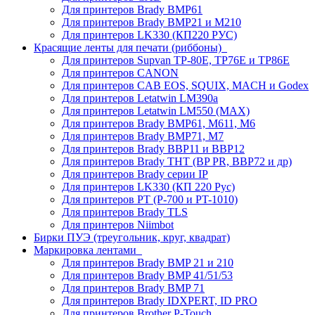
Для принтеров Brady BMP61
Для принтеров Brady BMP21 и M210
Для принтеров LK330 (КП220 РУС)
Красящие ленты для печати (риббоны)
Для принтеров Supvan TP-80E, TP76E и TP86E
Для принтеров CANON
Для принтеров CAB EOS, SQUIX, MACH и Godex
Для принтеров Letatwin LM390a
Для принтеров Letatwin LM550 (MAX)
Для принтеров Brady BMP61, M611, M6
Для принтеров Brady BMP71, M7
Для принтеров Brady BBP11 и BBP12
Для принтеров Brady THT (BP PR, BBP72 и др)
Для принтеров Brady серии IP
Для принтеров LK330 (КП 220 Рус)
Для принтеров PT (P-700 и PT-1010)
Для принтеров Brady TLS
Для принтеров Niimbot
Бирки ПУЭ (треугольник, круг, квадрат)
Маркировка лентами
Для принтеров Brady BMP 21 и 210
Для принтеров Brady BMP 41/51/53
Для принтеров Brady BMP 71
Для принтеров Brady IDXPERT, ID PRO
Для принтеров Brother P-Touch