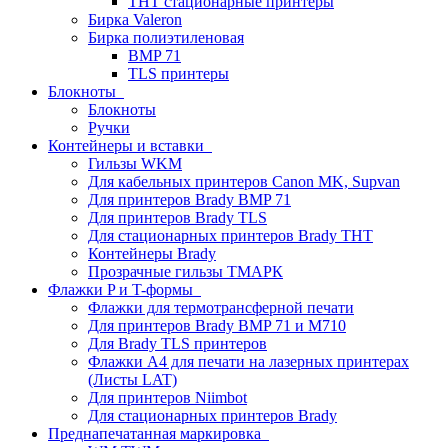
THT стационарные принтеры
Бирка Valeron
Бирка полиэтиленовая
BMP 71
TLS принтеры
Блокноты
Блокноты
Ручки
Контейнеры и вставки
Гильзы WKM
Для кабельных принтеров Canon MK, Supvan
Для принтеров Brady BMP 71
Для принтеров Brady TLS
Для стационарных принтеров Brady THT
Контейнеры Brady
Прозрачные гильзы ТМАРК
Флажки P и T-формы
Флажки для термотрансферной печати
Для принтеров Brady BMP 71 и M710
Для Brady TLS принтеров
Флажки A4 для печати на лазерных принтерах
(Листы LAT)
Для принтеров Niimbot
Для стационарных принтеров Brady
Преднапечатанная маркировка