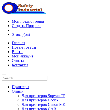
Мои предпочтения
Создать Профиль
0
Товар(ов)
Главная
Новые товары
Войти
Мой аккаунт
Оплата
Контакты
Принтеры
Опции
Для принтеров Supvan TP
Для принтеров Godex
Для принтеров Canon MK
Для принтеров CAB