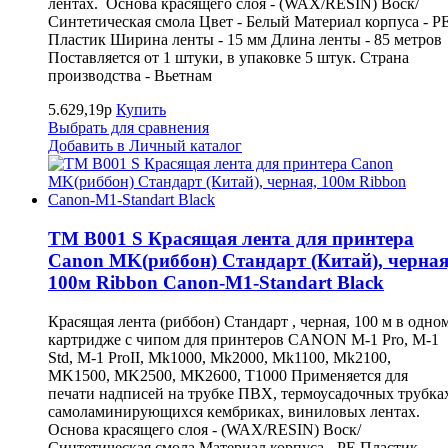
лентах. Основа красящего слоя - (WAX/RESIN) Воск/
Синтетическая смола Цвет - Белый Материал корпуса - P
Пластик Ширина ленты - 15 мм Длина ленты - 85 метров
Поставляется от 1 штуки, в упаковке 5 штук. Страна
производства - Вьетнам
5.629,19р
Купить
Выбрать для сравнения
Добавить в Личный каталог
TM B001 S Красящая лента для принтера
Canon MK(риббон) Стандарт (Китай), черная
100м Ribbon Canon-M1-Standart Black
Красящая лента (риббон) Стандарт , черная, 100 м в одно
картридже с чипом для принтеров CANON M-1 Pro, M-1
Std, M-1 ProII, Mk1000, Mk2000, Mk1100, Mk2100,
MK1500, MK2500, МК2600, Т1000 Применяется для
печати надписей на трубке ПВХ, термоусадочных трубка
самоламинирующихся кембриках, виниловых лентах.
Основа красящего слоя - (WAX/RESIN) Воск/
Синтетическая смола Материал корпуса - PE Пластик