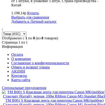
от 1 штуки, в упаковке 5 штук. Страна производства -
Китай
1.198,14р
Купить
Выбрать для сравнения
Добавить в Личный каталог
/
Отображено с
1
по
8
(из
8
товаров)
Страница 1 из 1
Информация
Оплата
О компании
Соглашение о конфиденциальности
Обмен и возврат товара
АКЦИИ
Контакты
Карта сайта
Специальные предложения
TM B001 S Красящая лента для принтера Canon MK(риббон)
Стандарт (Китай), черная, 100м Ribbon Canon-M1-Standart Blac