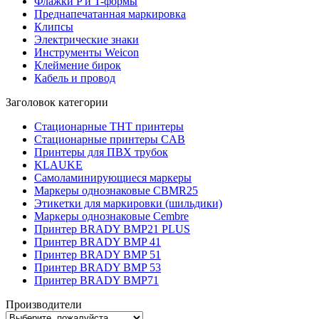
Флажки P и T-формы
Преднапечатанная маркировка
Клипсы
Электрические знаки
Инструменты Weicon
Клеймение бирок
Кабель и провод
Заголовок категории
Стационарные THT принтеры
Стационарные принтеры CAB
Принтеры для ПВХ трубок
KLAUKE
Самоламинирующиеся маркеры
Маркеры однознаковые CBMR25
Этикетки для маркировки (шильдики)
Маркеры однознаковые Cembre
Принтер BRADY BMP21 PLUS
Принтер BRADY BMP 41
Принтер BRADY BMP 51
Принтер BRADY BMP 53
Принтер BRADY BMP71
Производители