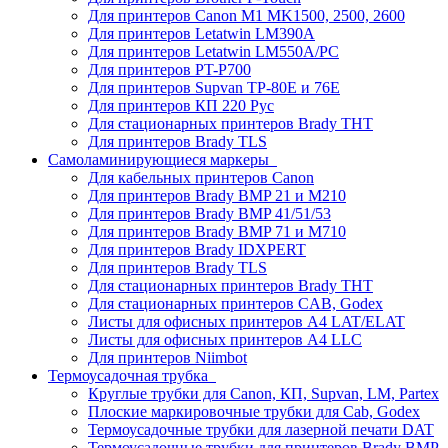
Для принтеров Canon M1 MK1500, 2500, 2600
Для принтеров Letatwin LM390A
Для принтеров Letatwin LM550A/PC
Для принтеров PT-P700
Для принтеров Supvan TP-80E и 76E
Для принтеров КП 220 Рус
Для стационарных принтеров Brady THT
Для принтеров Brady TLS
Самоламинирующиеся маркеры
Для кабельных принтеров Canon
Для принтеров Brady BMP 21 и M210
Для принтеров Brady BMP 41/51/53
Для принтеров Brady BMP 71 и M710
Для принтеров Brady IDXPERT
Для принтеров Brady TLS
Для стационарных принтеров Brady THT
Для стационарных принтеров CAB, Godex
Листы для офисных принтеров А4 LAT/ELAT
Листы для офисных принтеров А4 LLC
Для принтеров Niimbot
Термоусадочная трубка
Круглые трубки для Canon, КП, Supvan, LM, Partex
Плоские маркировочные трубки для Cab, Godex
Термоусадочные трубки для лазерной печати DAT
Термоусадочные трубки для принтеров Brady BMP