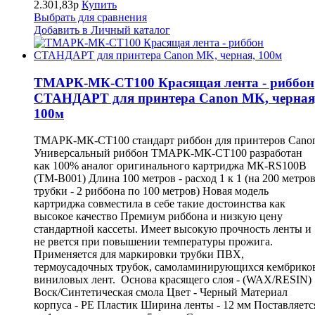
2.301,83р
Купить
Выбрать для сравнения
Добавить в Личный каталог
ТМАРК-МК-СТ100 Красящая лента - риббон
СТАНДАРТ для принтера Canon MK, черная
100м
ТМАРК-МК-СТ100 стандарт риббон для принтеров Cano
Универсальный риббон ТМАРК-МК-СТ100 разработан
как 100% аналог оригинального картриджа МК-RS100B
(TM-B001) Длина 100 метров - расход 1 к 1 (на 200 метро
трубки - 2 риббона по 100 метров) Новая модель
картриджа совместила в себе такие достоинства как
высокое качество Премиум риббона и низкую цену
стандартной кассеты. Имеет высокую прочность ленты и
не рвется при повышении температуры прожига.
Применяется для маркировки трубки ПВХ,
термоусадочных трубок, самоламинирующихся кембрико
виниловых лент. Основа красящего слоя - (WAX/RESIN)
Воск/Синтетическая смола Цвет - Черный Материал
корпуса - PE Пластик Ширина ленты - 12 мм Поставляетс