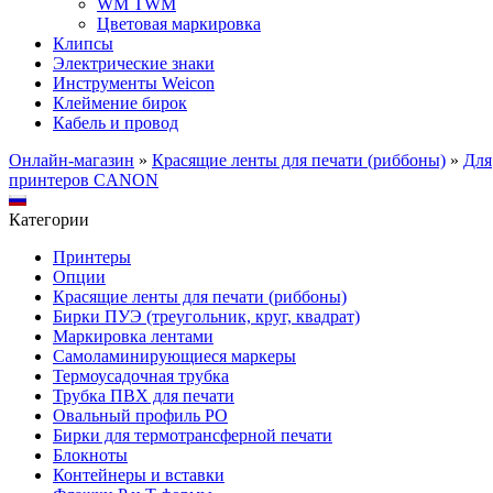
WM TWM
Цветовая маркировка
Клипсы
Электрические знаки
Инструменты Weicon
Клеймение бирок
Кабель и провод
Онлайн-магазин
»
Красящие ленты для печати (риббоны)
»
Для
принтеров CANON
Категории
Принтеры
Опции
Красящие ленты для печати (риббоны)
Бирки ПУЭ (треугольник, круг, квадрат)
Маркировка лентами
Самоламинирующиеся маркеры
Термоусадочная трубка
Трубка ПВХ для печати
Овальный профиль PO
Бирки для термотрансферной печати
Блокноты
Контейнеры и вставки