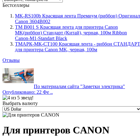
Бестселлеры
MK-RS100b Красящая лента Премиум (риббон) Оригинал
Canon 3604B002
TM B001 S Красящая лента для принтера Canon
MK(риббон) Стандарт (Китай), черная, 100м Ribbon
Canon-M1-Standart Black
ТМАРК-МК-СТ100 Красящая лента - риббон СТАНДАР
для принтера Canon MK, черная, 100м
Отзывы
По материалам сайта "Заметки электрика"
Опубликовано: 22 Фе ..
Выбрать валюту
Для принтеров CANON