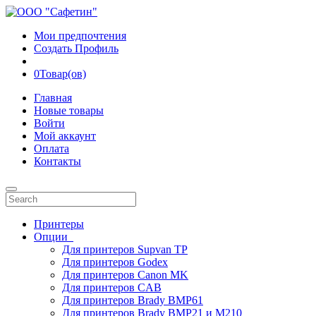
Мои предпочтения
Создать Профиль
0
Товар(ов)
Главная
Новые товары
Войти
Мой аккаунт
Оплата
Контакты
Принтеры
Опции
Для принтеров Supvan TP
Для принтеров Godex
Для принтеров Canon MK
Для принтеров CAB
Для принтеров Brady BMP61
Для принтеров Brady BMP21 и M210