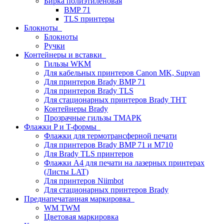
Бирка полиэтиленовая
BMP 71
TLS принтеры
Блокноты
Блокноты
Ручки
Контейнеры и вставки
Гильзы WKM
Для кабельных принтеров Canon MK, Supvan
Для принтеров Brady BMP 71
Для принтеров Brady TLS
Для стационарных принтеров Brady THT
Контейнеры Brady
Прозрачные гильзы ТМАРК
Флажки P и T-формы
Флажки для термотрансферной печати
Для принтеров Brady BMP 71 и M710
Для Brady TLS принтеров
Флажки A4 для печати на лазерных принтерах
(Листы LAT)
Для принтеров Niimbot
Для стационарных принтеров Brady
Преднапечатанная маркировка
WM TWM
Цветовая маркировка