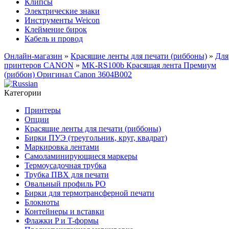
Клипсы
Электрические знаки
Инструменты Weicon
Клеймение бирок
Кабель и провод
Онлайн-магазин
»
Красящие ленты для печати (риббоны)
»
Для
принтеров CANON
»
MK-RS100b Красящая лента Премиум
(риббон) Оригинал Canon 3604B002
Категории
Принтеры
Опции
Красящие ленты для печати (риббоны)
Бирки ПУЭ (треугольник, круг, квадрат)
Маркировка лентами
Самоламинирующиеся маркеры
Термоусадочная трубка
Трубка ПВХ для печати
Овальный профиль PO
Бирки для термотрансферной печати
Блокноты
Контейнеры и вставки
Флажки P и T-формы