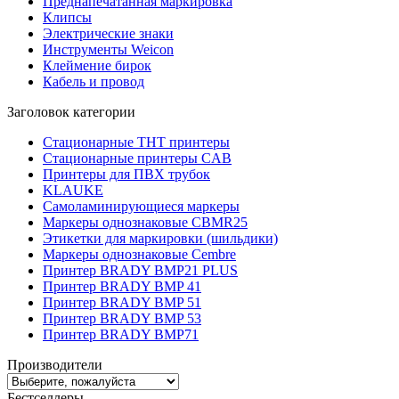
Преднапечатанная маркировка
Клипсы
Электрические знаки
Инструменты Weicon
Клеймение бирок
Кабель и провод
Заголовок категории
Стационарные THT принтеры
Стационарные принтеры CAB
Принтеры для ПВХ трубок
KLAUKE
Самоламинирующиеся маркеры
Маркеры однознаковые CBMR25
Этикетки для маркировки (шильдики)
Маркеры однознаковые Cembre
Принтер BRADY BMP21 PLUS
Принтер BRADY BMP 41
Принтер BRADY BMP 51
Принтер BRADY BMP 53
Принтер BRADY BMP71
Производители
Бестселлеры