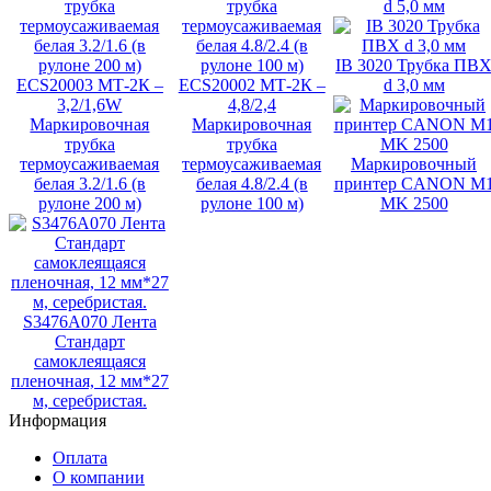
d 5,0 мм
IB 3020 Трубка ПВ
ECS20003 МТ-2К –
ECS20002 МТ-2К –
d 3,0 мм
3,2/1,6W
4,8/2,4
Маркировочная
Маркировочная
трубка
трубка
термоусаживаемая
термоусаживаемая
Маркировочный
белая 3.2/1.6 (в
белая 4.8/2.4 (в
принтер CANON M
рулоне 200 м)
рулоне 100 м)
MK 2500
S3476A070 Лента
Стандарт
самоклеящаяся
пленочная, 12 мм*27
м, серебристая.
Информация
Оплата
О компании