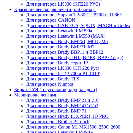
Для принтеров LK330 (КП220 РУС)
Красящие ленты для печати (риббоны)
Для принтеров Supvan TP-80E, TP76E и TP86E
Для принтеров CANON
Для принтеров CAB EOS, SQUIX, MACH и Godex
Для принтеров Letatwin LM390a
Для принтеров Letatwin LM550 (MAX)
Для принтеров Brady BMP61, M611, M6
Для принтеров Brady BMP71, M7
Для принтеров Brady BBP11 и BBP12
Для принтеров Brady THT (BP PR, BBP72 и др)
Для принтеров Brady серии IP
Для принтеров LK330 (КП 220 Рус)
Для принтеров PT (P-700 и PT-1010)
Для принтеров Brady TLS
Для принтеров Niimbot
Бирки ПУЭ (треугольник, круг, квадрат)
Маркировка лентами
Для принтеров Brady BMP 21 и 210
Для принтеров Brady BMP 41/51/53
Для принтеров Brady BMP 71
Для принтеров Brady IDXPERT, ID PRO
Для принтеров Brother P-Touch
Для принтеров Canon M1 MK1500, 2500, 2600
Для принтеров Letatwin LM390A