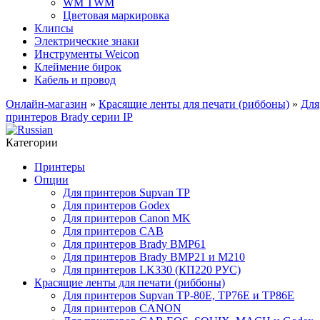
WM TWM
Цветовая маркировка
Клипсы
Электрические знаки
Инструменты Weicon
Клеймение бирок
Кабель и провод
Онлайн-магазин
»
Красящие ленты для печати (риббоны)
»
Для
принтеров Brady серии IP
Категории
Принтеры
Опции
Для принтеров Supvan TP
Для принтеров Godex
Для принтеров Canon MK
Для принтеров CAB
Для принтеров Brady BMP61
Для принтеров Brady BMP21 и M210
Для принтеров LK330 (КП220 РУС)
Красящие ленты для печати (риббоны)
Для принтеров Supvan TP-80E, TP76E и TP86E
Для принтеров CANON