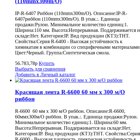
(110mmx300m/O)
IP-R-6407 Риббон (110mmx300m/O). Описание:IP-R-
6407риббон (110mmx300m/O). В упак.:. Единица
продажи:Рулон. Минимальное количество единиц:1.
Ширина:110 мм. Высота:Непрерывная. Поддерживается н
складе:Нет. Категория:IP. Вид продукции (КТ3):THT.
Свойства:Серия R-6400 - Высокая устойчивость к
химикатам в комбинации со специфичными материалами
Цвет:Черный. Группа:Синтетическая смола.
56.783,78р
Купить
Выбрать для сравнения
Добавить в Личный каталог
Красящая лента R-6600 60 мм x 300 м/O
риббон
R-6600 60 мм x 300 м/O риббон. Описание:R-6600,
60ммx300м/O риббон. В упак.:. Единица продажи:Рулон.
Минимальное количество единиц:1. Ширина:60 мм.
Высота:Непрерывная. Поддерживается на складе:Нет.
Категория:IP. Вид продукции (КТ3):THT. Свойства:Серия
R-6000 - Высокая плотность, прекрасная устойчивость к