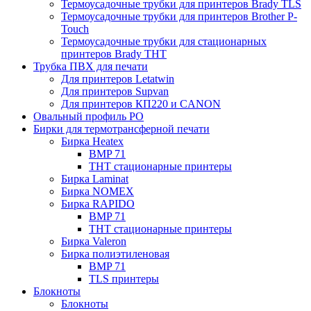
Термоусадочные трубки для принтеров Brady TLS
Термоусадочные трубки для принтеров Brother P-
Touch
Термоусадочные трубки для стационарных
принтеров Brady THT
Трубка ПВХ для печати
Для принтеров Letatwin
Для принтеров Supvan
Для принтеров КП220 и CANON
Овальный профиль PO
Бирки для термотрансферной печати
Бирка Heatex
BMP 71
THT стационарные принтеры
Бирка Laminat
Бирка NOMEX
Бирка RAPIDO
BMP 71
THT стационарные принтеры
Бирка Valeron
Бирка полиэтиленовая
BMP 71
TLS принтеры
Блокноты
Блокноты