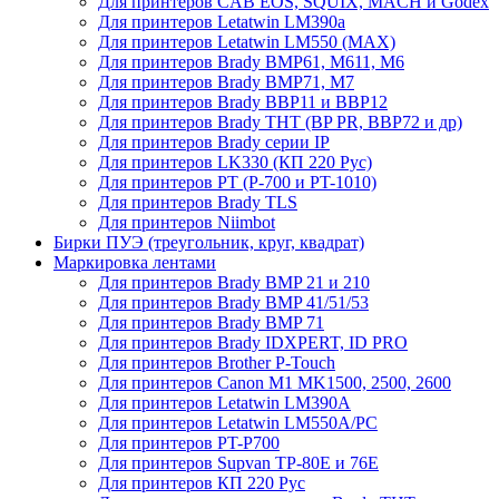
Для принтеров CAB EOS, SQUIX, MACH и Godex
Для принтеров Letatwin LM390a
Для принтеров Letatwin LM550 (MAX)
Для принтеров Brady BMP61, M611, M6
Для принтеров Brady BMP71, M7
Для принтеров Brady BBP11 и BBP12
Для принтеров Brady THT (BP PR, BBP72 и др)
Для принтеров Brady серии IP
Для принтеров LK330 (КП 220 Рус)
Для принтеров PT (P-700 и PT-1010)
Для принтеров Brady TLS
Для принтеров Niimbot
Бирки ПУЭ (треугольник, круг, квадрат)
Маркировка лентами
Для принтеров Brady BMP 21 и 210
Для принтеров Brady BMP 41/51/53
Для принтеров Brady BMP 71
Для принтеров Brady IDXPERT, ID PRO
Для принтеров Brother P-Touch
Для принтеров Canon M1 MK1500, 2500, 2600
Для принтеров Letatwin LM390A
Для принтеров Letatwin LM550A/PC
Для принтеров PT-P700
Для принтеров Supvan TP-80E и 76E
Для принтеров КП 220 Рус