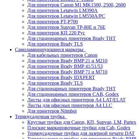
Для принтеров Canon M1 MK1500, 2500, 2600
Для принтеров Letatwin LM390A
Для принтеров Letatwin LM550A/PC
Для принтеров PT-P700
Для принтеров Supvan TP-80E и 76E
Для принтеров КП 220 Рус
Для стационарных принтеров Brady THT
Для принтеров Brady TLS
Самоламинирующиеся маркеры
Для кабельных принтеров Canon
Для принтеров Brady BMP 21 и M210
Для принтеров Brady BMP 41/51/53
Для принтеров Brady BMP 71 и M710
Для принтеров Brady IDXPERT
Для принтеров Brady TLS
Для стационарных принтеров Brady THT
Для стационарных принтеров CAB, Godex
Листы для офисных принтеров А4 LAT/ELAT
Листы для офисных принтеров А4 LLC
Для принтеров Niimbot
Термоусадочная трубка
Круглые трубки для Canon, КП, Supvan, LM, Partex
Плоские маркировочные трубки для Cab, Godex
Термоусадочные трубки для лазерной печати DAT
Термоусадочные трубки для принтеров Brady BMP