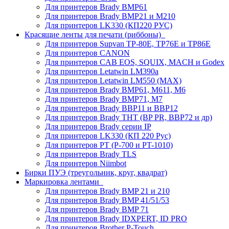
Для принтеров Brady BMP61
Для принтеров Brady BMP21 и M210
Для принтеров LK330 (КП220 РУС)
Красящие ленты для печати (риббоны)
Для принтеров Supvan TP-80E, TP76E и TP86E
Для принтеров CANON
Для принтеров CAB EOS, SQUIX, MACH и Godex
Для принтеров Letatwin LM390a
Для принтеров Letatwin LM550 (MAX)
Для принтеров Brady BMP61, M611, M6
Для принтеров Brady BMP71, M7
Для принтеров Brady BBP11 и BBP12
Для принтеров Brady THT (BP PR, BBP72 и др)
Для принтеров Brady серии IP
Для принтеров LK330 (КП 220 Рус)
Для принтеров PT (P-700 и PT-1010)
Для принтеров Brady TLS
Для принтеров Niimbot
Бирки ПУЭ (треугольник, круг, квадрат)
Маркировка лентами
Для принтеров Brady BMP 21 и 210
Для принтеров Brady BMP 41/51/53
Для принтеров Brady BMP 71
Для принтеров Brady IDXPERT, ID PRO
Для принтеров Brother P-Touch