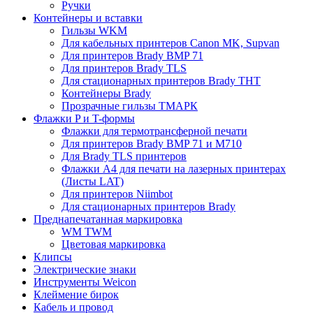
Ручки
Контейнеры и вставки
Гильзы WKM
Для кабельных принтеров Canon MK, Supvan
Для принтеров Brady BMP 71
Для принтеров Brady TLS
Для стационарных принтеров Brady THT
Контейнеры Brady
Прозрачные гильзы ТМАРК
Флажки P и T-формы
Флажки для термотрансферной печати
Для принтеров Brady BMP 71 и M710
Для Brady TLS принтеров
Флажки A4 для печати на лазерных принтерах
(Листы LAT)
Для принтеров Niimbot
Для стационарных принтеров Brady
Преднапечатанная маркировка
WM TWM
Цветовая маркировка
Клипсы
Электрические знаки
Инструменты Weicon
Клеймение бирок
Кабель и провод