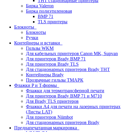
THT стационарные принтеры
Бирка Valeron
Бирка полиэтиленовая
BMP 71
TLS принтеры
Блокноты
Блокноты
Ручки
Контейнеры и вставки
Гильзы WKM
Для кабельных принтеров Canon MK, Supvan
Для принтеров Brady BMP 71
Для принтеров Brady TLS
Для стационарных принтеров Brady THT
Контейнеры Brady
Прозрачные гильзы ТМАРК
Флажки P и T-формы
Флажки для термотрансферной печати
Для принтеров Brady BMP 71 и M710
Для Brady TLS принтеров
Флажки A4 для печати на лазерных принтерах
(Листы LAT)
Для принтеров Niimbot
Для стационарных принтеров Brady
Преднапечатанная маркировка