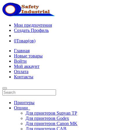
Мои предпочтения
Создать Профиль
0
Товар(ов)
Главная
Новые товары
Войти
Мой аккаунт
Оплата
Контакты
Принтеры
Опции
Для принтеров Supvan TP
Для принтеров Godex
Для принтеров Canon MK
Для принтеров CAB