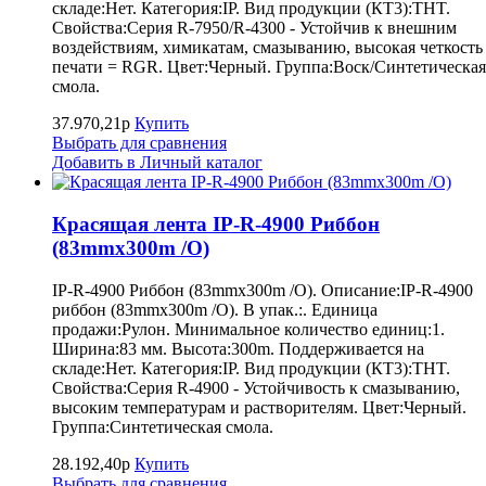
складе:Нет. Категория:IP. Вид продукции (КТ3):THT.
Свойства:Серия R-7950/R-4300 - Устойчив к внешним
воздействиям, химикатам, смазыванию, высокая четкость
печати = RGR. Цвет:Черный. Группа:Воск/Синтетическая
смола.
37.970,21р
Купить
Выбрать для сравнения
Добавить в Личный каталог
Красящая лента IP-R-4900 Риббон
(83mmx300m /O)
IP-R-4900 Риббон (83mmx300m /O). Описание:IP-R-4900
риббон (83mmx300m /O). В упак.:. Единица
продажи:Рулон. Минимальное количество единиц:1.
Ширина:83 мм. Высота:300m. Поддерживается на
складе:Нет. Категория:IP. Вид продукции (КТ3):THT.
Свойства:Серия R-4900 - Устойчивость к смазыванию,
высоким температурам и растворителям. Цвет:Черный.
Группа:Синтетическая смола.
28.192,40р
Купить
Выбрать для сравнения