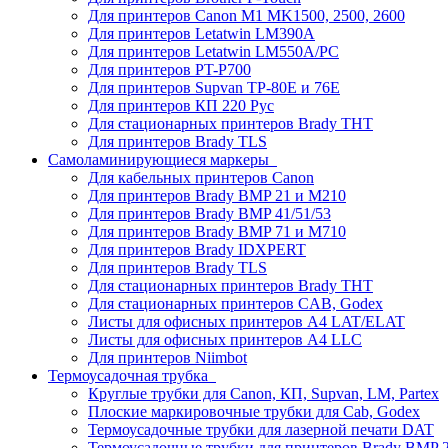
Для принтеров Canon M1 MK1500, 2500, 2600
Для принтеров Letatwin LM390A
Для принтеров Letatwin LM550A/PC
Для принтеров PT-P700
Для принтеров Supvan TP-80E и 76E
Для принтеров КП 220 Рус
Для стационарных принтеров Brady THT
Для принтеров Brady TLS
Самоламинирующиеся маркеры
Для кабельных принтеров Canon
Для принтеров Brady BMP 21 и M210
Для принтеров Brady BMP 41/51/53
Для принтеров Brady BMP 71 и M710
Для принтеров Brady IDXPERT
Для принтеров Brady TLS
Для стационарных принтеров Brady THT
Для стационарных принтеров CAB, Godex
Листы для офисных принтеров А4 LAT/ELAT
Листы для офисных принтеров А4 LLC
Для принтеров Niimbot
Термоусадочная трубка
Круглые трубки для Canon, КП, Supvan, LM, Partex
Плоские маркировочные трубки для Cab, Godex
Термоусадочные трубки для лазерной печати DAT
Термоусадочные трубки для принтеров Brady BMP 2