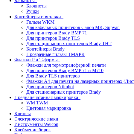
Блокноты
Блокноты
Ручки
Контейнеры и вставки
Гильзы WKM
Для кабельных принтеров Canon MK, Supvan
Для принтеров Brady BMP 71
Для принтеров Brady TLS
Для стационарных принтеров Brady THT
Контейнеры Brady
Прозрачные гильзы ТМАРК
Флажки P и T-формы
Флажки для термотрансферной печати
Для принтеров Brady BMP 71 и M710
Для Brady TLS принтеров
Флажки A4 для печати на лазерных принтерах (Ли
Для принтеров Niimbot
Для стационарных принтеров Brady
Преднапечатанная маркировка
WM TWM
Цветовая маркировка
Клипсы
Электрические знаки
Инструменты Weicon
Клеймение бирок