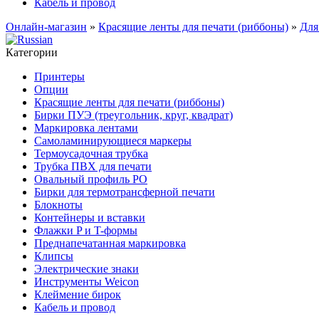
Кабель и провод
Онлайн-магазин
»
Красящие ленты для печати (риббоны)
»
Для
Категории
Принтеры
Опции
Красящие ленты для печати (риббоны)
Бирки ПУЭ (треугольник, круг, квадрат)
Маркировка лентами
Самоламинирующиеся маркеры
Термоусадочная трубка
Трубка ПВХ для печати
Овальный профиль PO
Бирки для термотрансферной печати
Блокноты
Контейнеры и вставки
Флажки P и T-формы
Преднапечатанная маркировка
Клипсы
Электрические знаки
Инструменты Weicon
Клеймение бирок
Кабель и провод