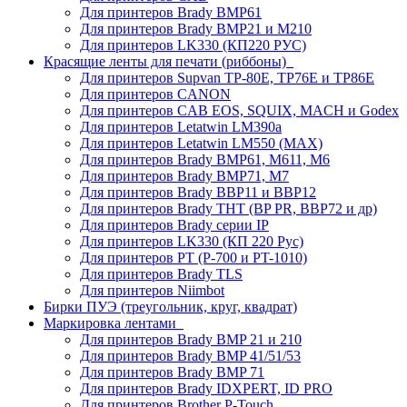
Для принтеров Brady BMP61
Для принтеров Brady BMP21 и M210
Для принтеров LK330 (КП220 РУС)
Красящие ленты для печати (риббоны)
Для принтеров Supvan TP-80E, TP76E и TP86E
Для принтеров CANON
Для принтеров CAB EOS, SQUIX, MACH и Godex
Для принтеров Letatwin LM390a
Для принтеров Letatwin LM550 (MAX)
Для принтеров Brady BMP61, M611, M6
Для принтеров Brady BMP71, M7
Для принтеров Brady BBP11 и BBP12
Для принтеров Brady THT (BP PR, BBP72 и др)
Для принтеров Brady серии IP
Для принтеров LK330 (КП 220 Рус)
Для принтеров PT (P-700 и PT-1010)
Для принтеров Brady TLS
Для принтеров Niimbot
Бирки ПУЭ (треугольник, круг, квадрат)
Маркировка лентами
Для принтеров Brady BMP 21 и 210
Для принтеров Brady BMP 41/51/53
Для принтеров Brady BMP 71
Для принтеров Brady IDXPERT, ID PRO
Для принтеров Brother P-Touch