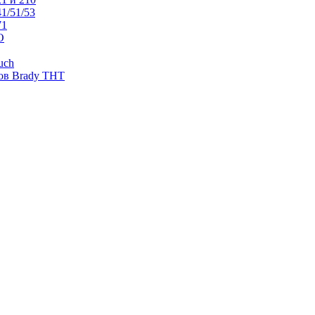
1/51/53
71
O
uch
ов Brady THT