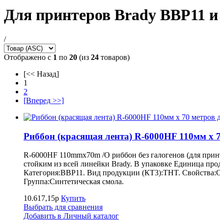
Для принтеров Brady BBP11 
/
Отображено с
1
по
20
(из
24
товаров)
[<< Назад]
1
2
[Вперед >>]
Риббон (красящая лента) R-6000HF 110мм x 
R-6000HF 110mmx70m /O риббон без галогенов (для прин
стойким из всей линейки Brady. В упаковке Единица пр
Категория:BBP11. Вид продукции (КТ3):THT. Свойства:Се
Группа:Синтетическая смола.
10.617,15р
Купить
Выбрать для сравнения
Добавить в Личный каталог