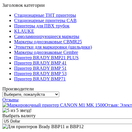
Заголовок категории
Стационарные THT принтеры
Стационарные принтеры CAB
Принтеры для ПВХ трубок
KLAUKE
Самоламинирующиеся маркеры
Маркеры однознаковые CBMR25
Этикетки для маркировки (шильдики)
Маркеры однознаковые Cembre
Принтер BRADY BMP21 PLUS
Принтер BRADY BMP 41
Принтер BRADY BMP 51
Принтер BRADY BMP 53
Принтер BRADY BMP71
Производители
Отзывы
Отзыв: Элект
Выбрать валюту