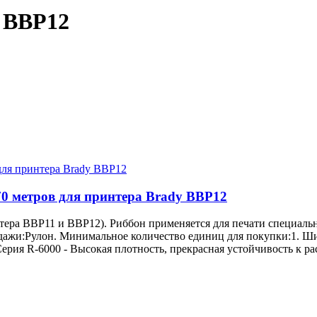
и BBP12
70 метров для принтера Brady BBP12
тера BBP11 и BBP12). Риббон применяется для печати специаль
одажи:Рулон. Минимальное количество единиц для покупки:1. Ши
рия R-6000 - Высокая плотность, прекрасная устойчивость к ра