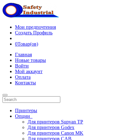
Мои предпочтения
Создать Профиль
0
Товар(ов)
Главная
Новые товары
Войти
Мой аккаунт
Оплата
Контакты
Принтеры
Опции
Для принтеров Supvan TP
Для принтеров Godex
Для принтеров Canon MK
Для принтеров CAB