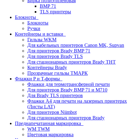
Бирка полиэтиленовая
BMP 71
TLS принтеры
Блокноты
Блокноты
Ручки
Контейнеры и вставки
Гильзы WKM
Для кабельных принтеров Canon MK, Supvan
Для принтеров Brady BMP 71
Для принтеров Brady TLS
Для стационарных принтеров Brady THT
Контейнеры Brady
Прозрачные гильзы ТМАРК
Флажки P и T-формы
Флажки для термотрансферной печати
Для принтеров Brady BMP 71 и M710
Для Brady TLS принтеров
Флажки A4 для печати на лазерных принтерах
(Листы LAT)
Для принтеров Niimbot
Для стационарных принтеров Brady
Преднапечатанная маркировка
WM TWM
Цветовая маркировка