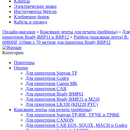
Клипсы
Электрические знаки
Инструменты Weicon
Клеймение бирок
Кабель и провод
Онлайн-магазин
»
Красящие ленты для печати (риббоны)
»
Для
принтеров Brady BBP11 и BBP12
»
Риббон (красящая лента) R-
6000HF 110мм x 70 метров для принтера Brady BBP12
Категории
Принтеры
Опции
Для принтеров Supvan TP
Для принтеров Godex
Для принтеров Canon MK
Для принтеров CAB
Для принтеров Brady BMP61
Для принтеров Brady BMP21 и M210
Для принтеров LK330 (КП220 РУС)
Красящие ленты для печати (риббоны)
Для принтеров Supvan TP-80E, TP76E и TP86E
Для принтеров CANON
Для принтеров CAB EOS, SQUIX, MACH и Godex