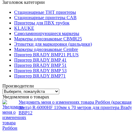
Заголовок категории
Стационарные THT принтеры
Стационарные принтеры CAB
Принтеры для ПВХ трубок
KLAUKE
Самоламинирующиеся маркеры
Маркеры однознаковые CBMR25
Этикетки для маркировки (шильдики)
Маркеры однознаковые Cembre
Принтер BRADY BMP21 PLUS
Принтер BRADY BMP 41
Принтер BRADY BMP 51
Принтер BRADY BMP 53
Принтер BRADY BMP71
Производители
Уведомления о товарах
Уведомить меня о изменениях товара Риббон (красящая
лента) R-6000HF 110мм x 70 метров для принтера Brady
BBP12