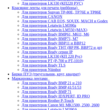
Для принтеров LK330 (КП220 РУС)
Красящие ленты для печати (риббоны)
Для принтеров Supvan TP-80E, TP76E и TP86E
Для принтеров CANON
Для принтеров CAB EOS, SQUIX, MACH и Godex
Для принтеров Letatwin LM390a
Для принтеров Letatwin LM550 (MAX)
Для принтеров Brady BMP61, M611, M6
Для принтеров Brady BMP71, M7
Для принтеров Brady BBP11 и BBP12
Для принтеров Brady THT (BP PR, BBP72 и др)
Для принтеров Brady серии IP
Для принтеров LK330 (КП 220 Рус)
Для принтеров PT (P-700 и PT-1010)
Для принтеров Brady TLS
Для принтеров Niimbot
Бирки ПУЭ (треугольник, круг, квадрат)
Маркировка лентами
Для принтеров Brady BMP 21 и 210
Для принтеров Brady BMP 41/51/53
Для принтеров Brady BMP 71
Для принтеров Brady IDXPERT, ID PRO
Для принтеров Brother P-Touch
Для принтеров Canon M1 MK1500, 2500, 2600
Для принтеров Letatwin LM390A