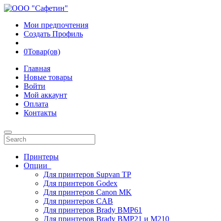
Мои предпочтения
Создать Профиль
0
Товар(ов)
Главная
Новые товары
Войти
Мой аккаунт
Оплата
Контакты
Принтеры
Опции
Для принтеров Supvan TP
Для принтеров Godex
Для принтеров Canon MK
Для принтеров CAB
Для принтеров Brady BMP61
Для принтеров Brady BMP21 и M210