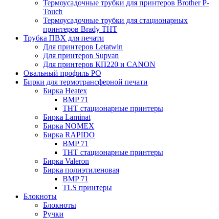
Термоусадочные трубки для принтеров Brother P-
Touch
Термоусадочные трубки для стационарных
принтеров Brady THT
Трубка ПВХ для печати
Для принтеров Letatwin
Для принтеров Supvan
Для принтеров КП220 и CANON
Овальный профиль PO
Бирки для термотрансферной печати
Бирка Heatex
BMP 71
THT стационарные принтеры
Бирка Laminat
Бирка NOMEX
Бирка RAPIDO
BMP 71
THT стационарные принтеры
Бирка Valeron
Бирка полиэтиленовая
BMP 71
TLS принтеры
Блокноты
Блокноты
Ручки