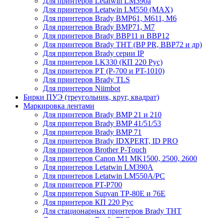
Для принтеров Letatwin LM390a
Для принтеров Letatwin LM550 (MAX)
Для принтеров Brady BMP61, M611, M6
Для принтеров Brady BMP71, M7
Для принтеров Brady BBP11 и BBP12
Для принтеров Brady THT (BP PR, BBP72 и др)
Для принтеров Brady серии IP
Для принтеров LK330 (КП 220 Рус)
Для принтеров PT (P-700 и PT-1010)
Для принтеров Brady TLS
Для принтеров Niimbot
Бирки ПУЭ (треугольник, круг, квадрат)
Маркировка лентами
Для принтеров Brady BMP 21 и 210
Для принтеров Brady BMP 41/51/53
Для принтеров Brady BMP 71
Для принтеров Brady IDXPERT, ID PRO
Для принтеров Brother P-Touch
Для принтеров Canon M1 MK1500, 2500, 2600
Для принтеров Letatwin LM390A
Для принтеров Letatwin LM550A/PC
Для принтеров PT-P700
Для принтеров Supvan TP-80E и 76E
Для принтеров КП 220 Рус
Для стационарных принтеров Brady THT