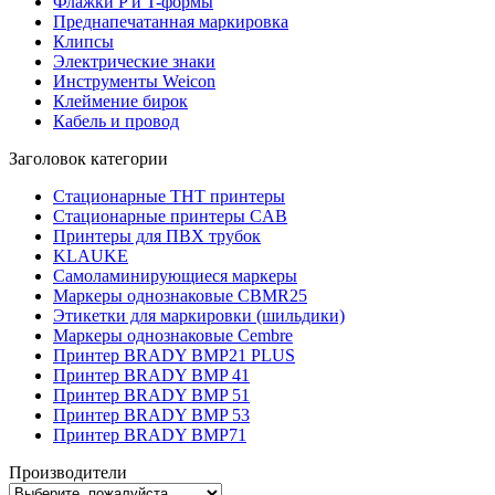
Флажки P и T-формы
Преднапечатанная маркировка
Клипсы
Электрические знаки
Инструменты Weicon
Клеймение бирок
Кабель и провод
Заголовок категории
Стационарные THT принтеры
Стационарные принтеры CAB
Принтеры для ПВХ трубок
KLAUKE
Самоламинирующиеся маркеры
Маркеры однознаковые CBMR25
Этикетки для маркировки (шильдики)
Маркеры однознаковые Cembre
Принтер BRADY BMP21 PLUS
Принтер BRADY BMP 41
Принтер BRADY BMP 51
Принтер BRADY BMP 53
Принтер BRADY BMP71
Производители