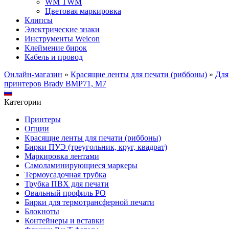
WM TWM
Цветовая маркировка
Клипсы
Электрические знаки
Инструменты Weicon
Клеймение бирок
Кабель и провод
Онлайн-магазин
»
Красящие ленты для печати (риббоны)
»
Для
принтеров Brady BMP71, M7
Категории
Принтеры
Опции
Красящие ленты для печати (риббоны)
Бирки ПУЭ (треугольник, круг, квадрат)
Маркировка лентами
Самоламинирующиеся маркеры
Термоусадочная трубка
Трубка ПВХ для печати
Овальный профиль PO
Бирки для термотрансферной печати
Блокноты
Контейнеры и вставки