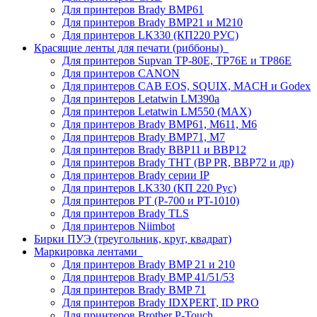
Для принтеров Brady BMP61
Для принтеров Brady BMP21 и M210
Для принтеров LK330 (КП220 РУС)
Красящие ленты для печати (риббоны)
Для принтеров Supvan TP-80E, TP76E и TP86E
Для принтеров CANON
Для принтеров CAB EOS, SQUIX, MACH и Godex
Для принтеров Letatwin LM390a
Для принтеров Letatwin LM550 (MAX)
Для принтеров Brady BMP61, M611, M6
Для принтеров Brady BMP71, M7
Для принтеров Brady BBP11 и BBP12
Для принтеров Brady THT (BP PR, BBP72 и др)
Для принтеров Brady серии IP
Для принтеров LK330 (КП 220 Рус)
Для принтеров PT (P-700 и PT-1010)
Для принтеров Brady TLS
Для принтеров Niimbot
Бирки ПУЭ (треугольник, круг, квадрат)
Маркировка лентами
Для принтеров Brady BMP 21 и 210
Для принтеров Brady BMP 41/51/53
Для принтеров Brady BMP 71
Для принтеров Brady IDXPERT, ID PRO
Для принтеров Brother P-Touch