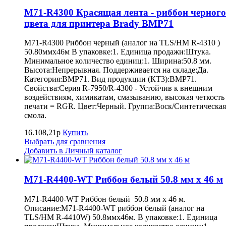
M71-R4300 Красящая лента - риббон черного
цвета для принтера Brady BMP71
M71-R4300 Риббон черный (аналог на TLS/HM R-4310 )
50.80ммх46м В упаковке:1. Единица продажи:Штука.
Минимальное количество единиц:1. Ширина:50.8 мм.
Высота:Непрерывная. Поддерживается на складе:Да.
Категория:BMP71. Вид продукции (КТ3):BMP71.
Свойства:Серия R-7950/R-4300 - Устойчив к внешним
воздействиям, химикатам, смазыванию, высокая четкость
печати = RGR. Цвет:Черный. Группа:Воск/Синтетическая
смола.
16.108,21р
Купить
Выбрать для сравнения
Добавить в Личный каталог
M71-R4400-WT Риббон белый 50.8 мм х 46 м
M71-R4400-WT Риббон белый 50.8 мм х 46 м.
Описание:M71-R4400-WT риббон белый (аналог на
TLS/HM R-4410W) 50.8ммх46м. В упаковке:1. Единица