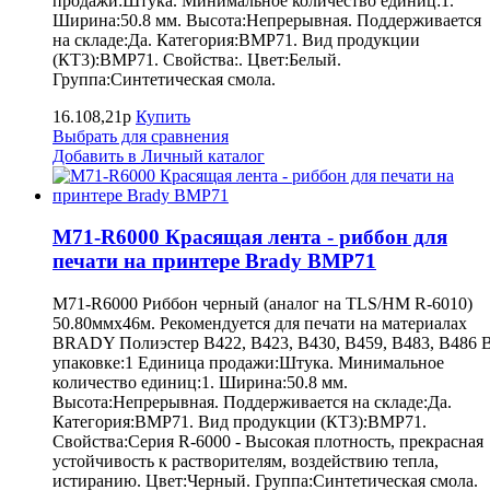
продажи:Штука. Минимальное количество единиц:1.
Ширина:50.8 мм. Высота:Непрерывная. Поддерживается
на складе:Да. Категория:BMP71. Вид продукции
(КТ3):BMP71. Свойства:. Цвет:Белый.
Группа:Синтетическая смола.
16.108,21р
Купить
Выбрать для сравнения
Добавить в Личный каталог
M71-R6000 Красящая лента - риббон для
печати на принтере Brady BMP71
M71-R6000 Риббон черный (аналог на TLS/HM R-6010)
50.80ммх46м. Рекомендуется для печати на материалах
BRADY Полиэстер B422, B423, B430, B459, B483, B486 
упаковке:1 Единица продажи:Штука. Минимальное
количество единиц:1. Ширина:50.8 мм.
Высота:Непрерывная. Поддерживается на складе:Да.
Категория:BMP71. Вид продукции (КТ3):BMP71.
Свойства:Серия R-6000 - Высокая плотность, прекрасная
устойчивость к растворителям, воздействию тепла,
истиранию. Цвет:Черный. Группа:Синтетическая смола.