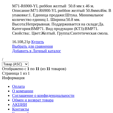
M71-R6900-YL риббон желтый 50.8 мм х 46 м.
Описание:M71-R6900-YL риббон желтый 50.8ммх46м. В
упаковке:1. Единица продажи:Штука. Минимальное
количество единиц:1. Ширина:50.8 мм.
Высота:Непрерывная. Поддерживается на складе:Да.
Категория:BMP71. Вид продукции (КТ3):BMP71.
Свойства:. Цвет:Желтый. Группа:Синтетическая смола.
16.108,21р
Купить
Выбрать для сравнения
Добавить в Личный каталог
/
Отображено с
1
по
11
(из
11
товаров)
Страница 1 из 1
Информация
Оплата
О компании
Соглашение о конфиденциальности
Обмен и возврат товара
АКЦИИ
Контакты