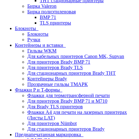
THT стационарные принтеры
Бирка Valeron
Бирка полиэтиленовая
BMP 71
TLS принтеры
Блокноты
Блокноты
Ручки
Контейнеры и вставки
Гильзы WKM
Для кабельных принтеров Canon MK, Supvan
Для принтеров Brady BMP 71
Для принтеров Brady TLS
Для стационарных принтеров Brady THT
Контейнеры Brady
Прозрачные гильзы ТМАРК
Флажки P и T-формы
Флажки для термотрансферной печати
Для принтеров Brady BMP 71 и M710
Для Brady TLS принтеров
Флажки A4 для печати на лазерных принтерах
(Листы LAT)
Для принтеров Niimbot
Для стационарных принтеров Brady
Преднапечатанная маркировка