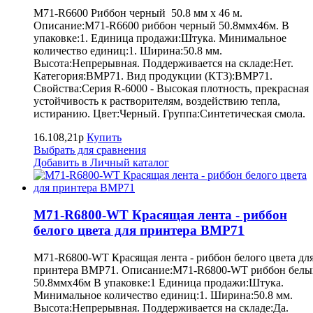
M71-R6600 Риббон черный 50.8 мм х 46 м.
Описание:M71-R6600 риббон черный 50.8ммх46м. В
упаковке:1. Единица продажи:Штука. Минимальное
количество единиц:1. Ширина:50.8 мм.
Высота:Непрерывная. Поддерживается на складе:Нет.
Категория:BMP71. Вид продукции (КТ3):BMP71.
Свойства:Серия R-6000 - Высокая плотность, прекрасная
устойчивость к растворителям, воздействию тепла,
истиранию. Цвет:Черный. Группа:Синтетическая смола.
16.108,21р
Купить
Выбрать для сравнения
Добавить в Личный каталог
M71-R6800-WT Красящая лента - риббон
белого цвета для принтера BMP71
M71-R6800-WT Красящая лента - риббон белого цвета дл
принтера BMP71. Описание:M71-R6800-WT риббон белы
50.8ммх46м В упаковке:1 Единица продажи:Штука.
Минимальное количество единиц:1. Ширина:50.8 мм.
Высота:Непрерывная. Поддерживается на складе:Да.