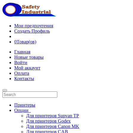
Мои предпочтения
Создать Профиль
0
Товар(ов)
Главная
Новые товары
Войти
Мой аккаунт
Оплата
Контакты
Принтеры
Опции
Для принтеров Supvan TP
Для принтеров Godex
Для принтеров Canon MK
Для принтеров CAB