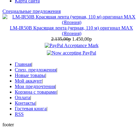
Карта сайта
Специальные предложения
LM-IR50B Красящая лента (черная, 110 м) оригинал MAX
(Япония)
2.135,00р
1.450,00р
Главная
|
Спец. предложения
|
Новые товары
|
Мой аккаунт
|
Мои предпочтения
|
Корзина с товарами
|
Оплата
|
Контакты
|
Гостевая книга
|
RSS
footer