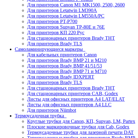
Для принтеров Canon M1 MK1500, 2500, 2600
Для принтеров Letatwin LM390A
Для принтеров Letatwin LM550A/PC
Для принтеров PT-P700
Для принтеров Supvan TP-80E и 76E
Для принтеров КП 220 Рус
Для стационарных принтеров Brady THT
Для принтеров Brady TLS
Самоламинирующиеся маркеры
Для кабельных принтеров Canon
Для принтеров Brady BMP 21 и M210
Для принтеров Brady BMP 41/51/53
Для принтеров Brady BMP 71 и M710
Для принтеров Brady IDXPERT
Для принтеров Brady TLS
Для стационарных принтеров Brady THT
Для стационарных принтеров CAB, Godex
Листы для офисных принтеров А4 LAT/ELAT
Листы для офисных принтеров А4 LLC
Для принтеров Niimbot
Термоусадочная трубка
Круглые трубки для Canon, КП, Supvan, LM, Partex
Плоские маркировочные трубки для Cab, Godex
Термоусадочные трубки для лазерной печати DAT
Термоусадочные трубки для принтеров Brady BMP