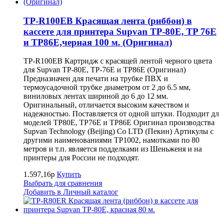
TP-R100EB Красящая лента (риббон) в
кассете для принтера Supvan TP-80E, TP 76E
и TP86E,черная 100 м. (Оригинал)
TP-R100EB Картридж с красящей лентой черного цвета
для Supvan TP-80E, TP-76E и TP86E (Оригинал)
Предназначен для печати на трубке ПВХ и
термоусадочной трубке диаметром от 2 до 6.5 мм,
виниловых лентах шириной до 6 до 12 мм.
Оригинальный, отличается высоким качеством и
надежностью. Поставляется от одной штуки. Подходит дл
моделей TP80E, TP76E и TP86E Оригинал производства
Supvan Technology (Beijing) Co LTD (Пекин) Артикулы с
другими наименованиями TP1002, намотками по 80
метров и т.п. является подделками из Шеньженя и на
принтеры для России не подходят.
1.597,16р
Купить
Выбрать для сравнения
Добавить в Личный каталог