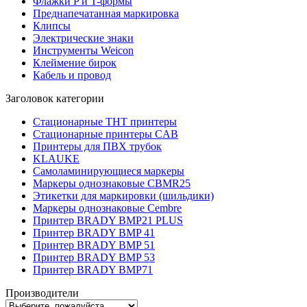
Флажки P и T-формы
Преднапечатанная маркировка
Клипсы
Электрические знаки
Инструменты Weicon
Клеймение бирок
Кабель и провод
Заголовок категории
Стационарные THT принтеры
Стационарные принтеры CAB
Принтеры для ПВХ трубок
KLAUKE
Самоламинирующиеся маркеры
Маркеры однознаковые CBMR25
Этикетки для маркировки (шильдики)
Маркеры однознаковые Cembre
Принтер BRADY BMP21 PLUS
Принтер BRADY BMP 41
Принтер BRADY BMP 51
Принтер BRADY BMP 53
Принтер BRADY BMP71
Производители