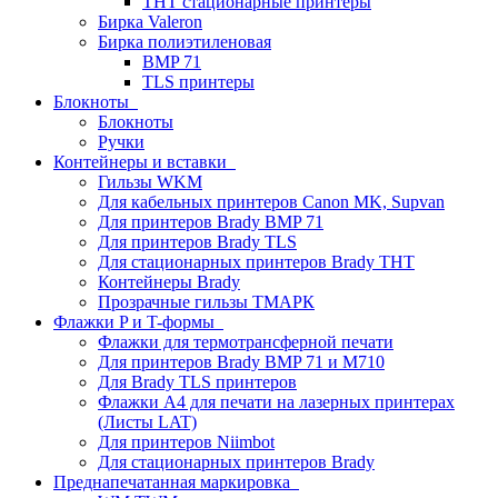
THT стационарные принтеры
Бирка Valeron
Бирка полиэтиленовая
BMP 71
TLS принтеры
Блокноты
Блокноты
Ручки
Контейнеры и вставки
Гильзы WKM
Для кабельных принтеров Canon MK, Supvan
Для принтеров Brady BMP 71
Для принтеров Brady TLS
Для стационарных принтеров Brady THT
Контейнеры Brady
Прозрачные гильзы ТМАРК
Флажки P и T-формы
Флажки для термотрансферной печати
Для принтеров Brady BMP 71 и M710
Для Brady TLS принтеров
Флажки A4 для печати на лазерных принтерах
(Листы LAT)
Для принтеров Niimbot
Для стационарных принтеров Brady
Преднапечатанная маркировка