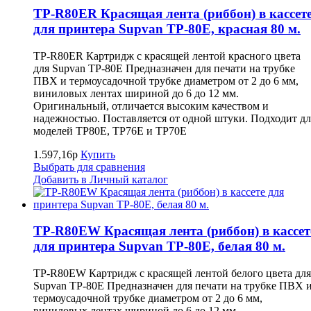
TP-R80ER Красящая лента (риббон) в кассет
для принтера Supvan TP-80E, красная 80 м.
TP-R80ER Картридж с красящей лентой красного цвета
для Supvan TP-80E Предназначен для печати на трубке
ПВХ и термоусадочной трубке диаметром от 2 до 6 мм,
виниловых лентах шириной до 6 до 12 мм.
Оригинальный, отличается высоким качеством и
надежностью. Поставляется от одной штуки. Подходит дл
моделей TP80E, TP76E и TP70E
1.597,16р
Купить
Выбрать для сравнения
Добавить в Личный каталог
TP-R80EW Красящая лента (риббон) в кассет
для принтера Supvan TP-80E, белая 80 м.
TP-R80EW Картридж с красящей лентой белого цвета для
Supvan TP-80E Предназначен для печати на трубке ПВХ 
термоусадочной трубке диаметром от 2 до 6 мм,
виниловых лентах шириной до 6 до 12 мм.