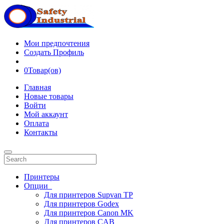
Мои предпочтения
Создать Профиль
0
Товар(ов)
Главная
Новые товары
Войти
Мой аккаунт
Оплата
Контакты
Принтеры
Опции
Для принтеров Supvan TP
Для принтеров Godex
Для принтеров Canon MK
Для принтеров CAB