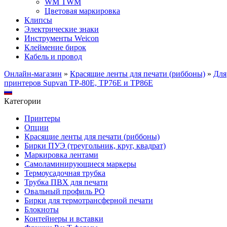
WM TWM
Цветовая маркировка
Клипсы
Электрические знаки
Инструменты Weicon
Клеймение бирок
Кабель и провод
Онлайн-магазин
»
Красящие ленты для печати (риббоны)
»
Для
принтеров Supvan TP-80E, TP76E и TP86E
Категории
Принтеры
Опции
Красящие ленты для печати (риббоны)
Бирки ПУЭ (треугольник, круг, квадрат)
Маркировка лентами
Самоламинирующиеся маркеры
Термоусадочная трубка
Трубка ПВХ для печати
Овальный профиль PO
Бирки для термотрансферной печати
Блокноты
Контейнеры и вставки