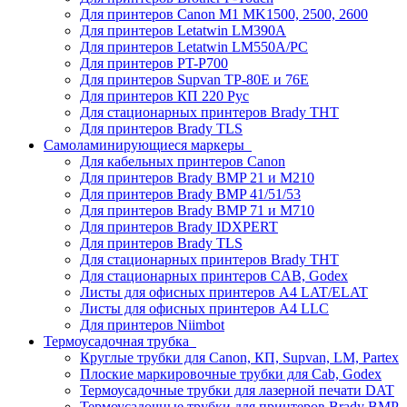
Для принтеров Canon M1 MK1500, 2500, 2600
Для принтеров Letatwin LM390A
Для принтеров Letatwin LM550A/PC
Для принтеров PT-P700
Для принтеров Supvan TP-80E и 76E
Для принтеров КП 220 Рус
Для стационарных принтеров Brady THT
Для принтеров Brady TLS
Самоламинирующиеся маркеры
Для кабельных принтеров Canon
Для принтеров Brady BMP 21 и M210
Для принтеров Brady BMP 41/51/53
Для принтеров Brady BMP 71 и M710
Для принтеров Brady IDXPERT
Для принтеров Brady TLS
Для стационарных принтеров Brady THT
Для стационарных принтеров CAB, Godex
Листы для офисных принтеров А4 LAT/ELAT
Листы для офисных принтеров А4 LLC
Для принтеров Niimbot
Термоусадочная трубка
Круглые трубки для Canon, КП, Supvan, LM, Partex
Плоские маркировочные трубки для Cab, Godex
Термоусадочные трубки для лазерной печати DAT
Термоусадочные трубки для принтеров Brady BMP