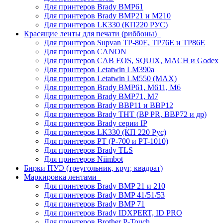
Для принтеров Brady BMP61
Для принтеров Brady BMP21 и M210
Для принтеров LK330 (КП220 РУС)
Красящие ленты для печати (риббоны)
Для принтеров Supvan TP-80E, TP76E и TP86E
Для принтеров CANON
Для принтеров CAB EOS, SQUIX, MACH и Godex
Для принтеров Letatwin LM390a
Для принтеров Letatwin LM550 (MAX)
Для принтеров Brady BMP61, M611, M6
Для принтеров Brady BMP71, M7
Для принтеров Brady BBP11 и BBP12
Для принтеров Brady THT (BP PR, BBP72 и др)
Для принтеров Brady серии IP
Для принтеров LK330 (КП 220 Рус)
Для принтеров PT (P-700 и PT-1010)
Для принтеров Brady TLS
Для принтеров Niimbot
Бирки ПУЭ (треугольник, круг, квадрат)
Маркировка лентами
Для принтеров Brady BMP 21 и 210
Для принтеров Brady BMP 41/51/53
Для принтеров Brady BMP 71
Для принтеров Brady IDXPERT, ID PRO
Для принтеров Brother P-Touch