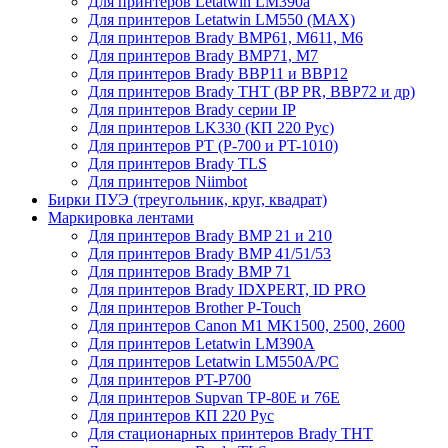
Для принтеров Letatwin LM390a
Для принтеров Letatwin LM550 (MAX)
Для принтеров Brady BMP61, M611, M6
Для принтеров Brady BMP71, M7
Для принтеров Brady BBP11 и BBP12
Для принтеров Brady THT (BP PR, BBP72 и др)
Для принтеров Brady серии IP
Для принтеров LK330 (КП 220 Рус)
Для принтеров PT (P-700 и PT-1010)
Для принтеров Brady TLS
Для принтеров Niimbot
Бирки ПУЭ (треугольник, круг, квадрат)
Маркировка лентами
Для принтеров Brady BMP 21 и 210
Для принтеров Brady BMP 41/51/53
Для принтеров Brady BMP 71
Для принтеров Brady IDXPERT, ID PRO
Для принтеров Brother P-Touch
Для принтеров Canon M1 MK1500, 2500, 2600
Для принтеров Letatwin LM390A
Для принтеров Letatwin LM550A/PC
Для принтеров PT-P700
Для принтеров Supvan TP-80E и 76E
Для принтеров КП 220 Рус
Для стационарных принтеров Brady THT