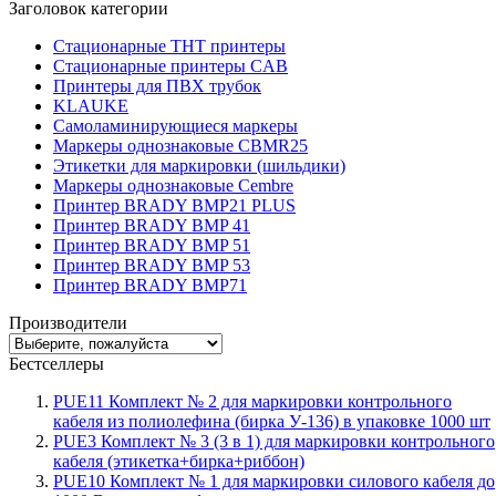
Заголовок категории
Стационарные THT принтеры
Стационарные принтеры CAB
Принтеры для ПВХ трубок
KLAUKE
Самоламинирующиеся маркеры
Маркеры однознаковые CBMR25
Этикетки для маркировки (шильдики)
Маркеры однознаковые Cembre
Принтер BRADY BMP21 PLUS
Принтер BRADY BMP 41
Принтер BRADY BMP 51
Принтер BRADY BMP 53
Принтер BRADY BMP71
Производители
Бестселлеры
PUE11 Комплект № 2 для маркировки контрольного
кабеля из полиолефина (бирка У-136) в упаковке 1000 шт
PUE3 Комплект № 3 (3 в 1) для маркировки контрольного
кабеля (этикетка+бирка+риббон)
PUE10 Комплект № 1 для маркировки силового кабеля до