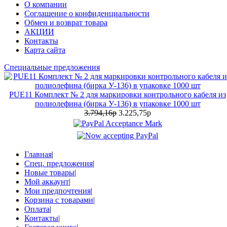
О компании
Соглашение о конфиденциальности
Обмен и возврат товара
АКЦИИ
Контакты
Карта сайта
Специальные предложения
PUE11 Комплект № 2 для маркировки контрольного кабеля из
полиолефина (бирка У-136) в упаковке 1000 шт
3.794,16р
3.225,75р
Главная
|
Спец. предложения
|
Новые товары
|
Мой аккаунт
|
Мои предпочтения
|
Корзина с товарами
|
Оплата
|
Контакты
|