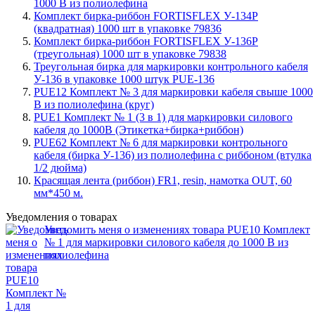
1000 В из полиолефина
Комплект бирка-риббон FORTISFLEX У-134Р
(квадратная) 1000 шт в упаковке 79836
Комплект бирка-риббон FORTISFLEX У-136Р
(треугольная) 1000 шт в упаковке 79838
Треугольная бирка для маркировки контрольного кабеля
У-136 в упаковке 1000 штук PUE-136
PUE12 Комплект № 3 для маркировки кабеля свыше 1000
В из полиолефина (круг)
PUE1 Комплект № 1 (3 в 1) для маркировки силового
кабеля до 1000В (Этикетка+бирка+риббон)
PUE62 Комплект № 6 для маркировки контрольного
кабеля (бирка У-136) из полиолефина с риббоном (втулка
1/2 дюйма)
Красящая лента (риббон) FR1, resin, намотка OUT, 60
мм*450 м.
Уведомления о товарах
Уведомить меня о изменениях товара PUE10 Комплект
№ 1 для маркировки силового кабеля до 1000 В из
полиолефина