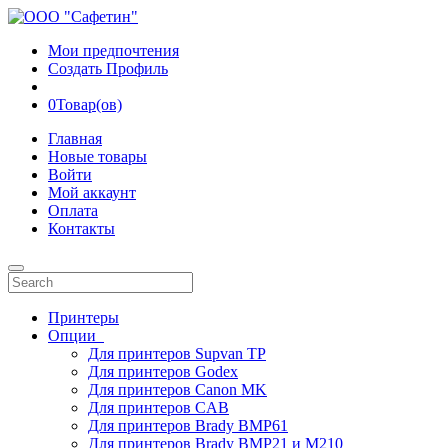
Мои предпочтения
Создать Профиль
0
Товар(ов)
Главная
Новые товары
Войти
Мой аккаунт
Оплата
Контакты
Принтеры
Опции
Для принтеров Supvan TP
Для принтеров Godex
Для принтеров Canon MK
Для принтеров CAB
Для принтеров Brady BMP61
Для принтеров Brady BMP21 и M210