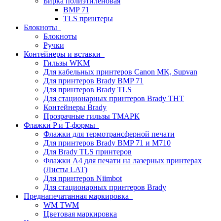
Бирка полиэтиленовая
BMP 71
TLS принтеры
Блокноты
Блокноты
Ручки
Контейнеры и вставки
Гильзы WKM
Для кабельных принтеров Canon MK, Supvan
Для принтеров Brady BMP 71
Для принтеров Brady TLS
Для стационарных принтеров Brady THT
Контейнеры Brady
Прозрачные гильзы ТМАРК
Флажки P и T-формы
Флажки для термотрансферной печати
Для принтеров Brady BMP 71 и M710
Для Brady TLS принтеров
Флажки A4 для печати на лазерных принтерах
(Листы LAT)
Для принтеров Niimbot
Для стационарных принтеров Brady
Преднапечатанная маркировка
WM TWM
Цветовая маркировка