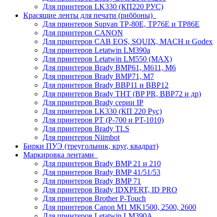
Для принтеров LK330 (КП220 РУС)
Красящие ленты для печати (риббоны)
Для принтеров Supvan TP-80E, TP76E и TP86E
Для принтеров CANON
Для принтеров CAB EOS, SQUIX, MACH и Godex
Для принтеров Letatwin LM390a
Для принтеров Letatwin LM550 (MAX)
Для принтеров Brady BMP61, M611, M6
Для принтеров Brady BMP71, M7
Для принтеров Brady BBP11 и BBP12
Для принтеров Brady THT (BP PR, BBP72 и др)
Для принтеров Brady серии IP
Для принтеров LK330 (КП 220 Рус)
Для принтеров PT (P-700 и PT-1010)
Для принтеров Brady TLS
Для принтеров Niimbot
Бирки ПУЭ (треугольник, круг, квадрат)
Маркировка лентами
Для принтеров Brady BMP 21 и 210
Для принтеров Brady BMP 41/51/53
Для принтеров Brady BMP 71
Для принтеров Brady IDXPERT, ID PRO
Для принтеров Brother P-Touch
Для принтеров Canon M1 MK1500, 2500, 2600
Для принтеров Letatwin LM390A