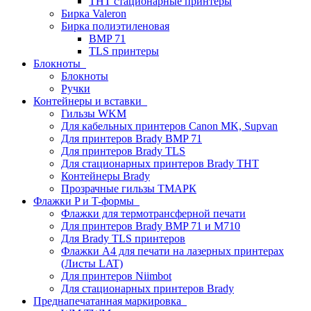
THT стационарные принтеры
Бирка Valeron
Бирка полиэтиленовая
BMP 71
TLS принтеры
Блокноты
Блокноты
Ручки
Контейнеры и вставки
Гильзы WKM
Для кабельных принтеров Canon MK, Supvan
Для принтеров Brady BMP 71
Для принтеров Brady TLS
Для стационарных принтеров Brady THT
Контейнеры Brady
Прозрачные гильзы ТМАРК
Флажки P и T-формы
Флажки для термотрансферной печати
Для принтеров Brady BMP 71 и M710
Для Brady TLS принтеров
Флажки A4 для печати на лазерных принтерах
(Листы LAT)
Для принтеров Niimbot
Для стационарных принтеров Brady
Преднапечатанная маркировка