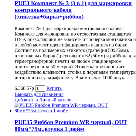
PUE3 Комплект № 3 (3 в 1) для маркировки
контрольного кабеля
(этикетка+бирка+риббон)
Комплект № 3 для маркировки контрольного кабеля
Комплект для маркировки по отечественым стандартам
ПУЭ, позволяющий не зависеть от почерка монтажника и
в любой момент идентифицировать надпись на бирке.
Состоит из полимерных этикеток (трапеция 50х25мм),
пластиковых бирок (треугольник 62х50мм) и риббона для
термотрансферной печати на любом стационарном
принтере (длина 50 метров). Этикетка противостоит
воздействию влажности, стойка к перепадам температуры
истиранию и ультрафиолету. В комплекте 1000 штук.
6.368,57р
Купить
Выбрать для сравнения
Добавить в Личный каталог
PUE35 Риббон Premium WR черный, OUT
80мм*75м.,втулка 1 дюйм