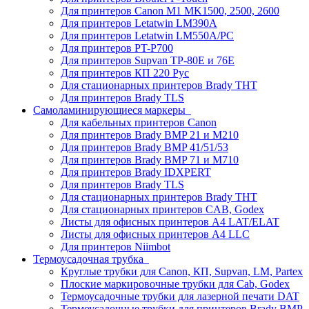
Для принтеров Canon M1 MK1500, 2500, 2600
Для принтеров Letatwin LM390A
Для принтеров Letatwin LM550A/PC
Для принтеров PT-P700
Для принтеров Supvan TP-80E и 76E
Для принтеров КП 220 Рус
Для стационарных принтеров Brady THT
Для принтеров Brady TLS
Самоламинирующиеся маркеры
Для кабельных принтеров Canon
Для принтеров Brady BMP 21 и M210
Для принтеров Brady BMP 41/51/53
Для принтеров Brady BMP 71 и M710
Для принтеров Brady IDXPERT
Для принтеров Brady TLS
Для стационарных принтеров Brady THT
Для стационарных принтеров CAB, Godex
Листы для офисных принтеров А4 LAT/ELAT
Листы для офисных принтеров А4 LLC
Для принтеров Niimbot
Термоусадочная трубка
Круглые трубки для Canon, КП, Supvan, LM, Partex
Плоские маркировочные трубки для Cab, Godex
Термоусадочные трубки для лазерной печати DAT
Термоусадочные трубки для принтеров Brady BMP