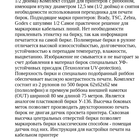
1/2 дюйма) Комплект создан для принтеров с риббоном,
имеющим втулку диаметром 12,5 мм (1/2 дюйма) и снятия
необходимости использования переходника для печати
бирок. Подходящие марки принтеров: Brady, TSC, Zebra,
Godex с шпулями 1/2 Самое практичное решение для
маркировки кабельных линий. Нет необходимости
приклеивать этикетку на бирку, так как информация
печатается на самой бирке. Полимерные бирки в рулоне
отличается высокой износостойкостью, долговечностью,
устойчивостью к перепадам температур, влажности,
выцветанию. Изображение не смывается и не выгорает за
счет добавления в материал бирок специальных УФ-
устойчивых присадок (Технология UV-protеction).
Поверхность бирки и специально подобранный риббон
обеспечивает высокую контрастность печати. Комплект
состоит из 2 рулонов по 500 бирок 62х62х62 мм
(полиолефин) и премиум риббона внешней намотки
(OUT) шириной 80 мм длиной 75 метров. Является
аналогом пластиковой бирки У-136. Высечка боковых
меток позволяет производить двухстороннюю печать
бирок не двигая датчик просвета принтера. Сквозная
высечка центральных отверстий бирки позволяет
маркировать бирки классическим способом - помещая
датчик под них. Инструкция для настройки печати на
кабельном принтере