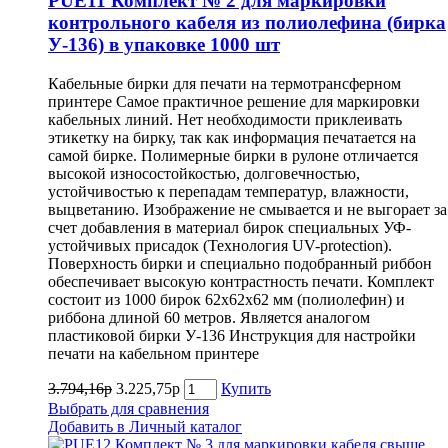
PUE11 Комплект № 2 для маркировки
контрольного кабеля из полиолефина (бирка
У-136) в упаковке 1000 шт
Кабельные бирки для печати на термотрансферном
принтере Самое практичное решение для маркировки
кабельных линий. Нет необходимости приклеивать
этикетку на бирку, так как информация печатается на
самой бирке. Полимерные бирки в рулоне отличается
высокой износостойкостью, долговечностью,
устойчивостью к перепадам температур, влажности,
выцветанию. Изображение не смывается и не выгорает за
счет добавления в материал бирок специальных УФ-
устойчивых присадок (Технология UV-protеction).
Поверхность бирки и специально подобранный риббон
обеспечивает высокую контрастность печати. Комплект
состоит из 1000 бирок 62х62х62 мм (полиолефин) и
риббона длиной 60 метров. Является аналогом
пластиковой бирки У-136 Инструкция для настройки
печати на кабельном принтере
3.794,16р
3.225,75р
Купить
Выбрать для сравнения
Добавить в Личный каталог