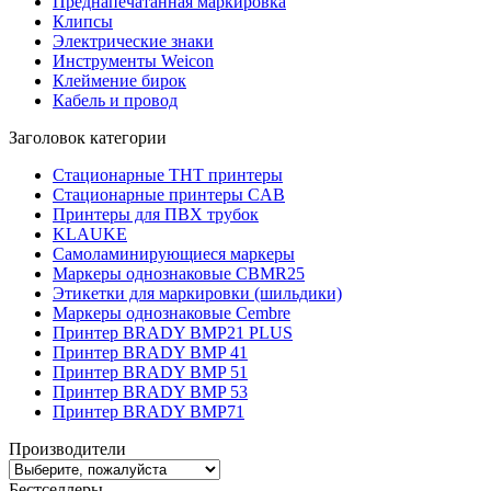
Преднапечатанная маркировка
Клипсы
Электрические знаки
Инструменты Weicon
Клеймение бирок
Кабель и провод
Заголовок категории
Стационарные THT принтеры
Стационарные принтеры CAB
Принтеры для ПВХ трубок
KLAUKE
Самоламинирующиеся маркеры
Маркеры однознаковые CBMR25
Этикетки для маркировки (шильдики)
Маркеры однознаковые Cembre
Принтер BRADY BMP21 PLUS
Принтер BRADY BMP 41
Принтер BRADY BMP 51
Принтер BRADY BMP 53
Принтер BRADY BMP71
Производители
Бестселлеры