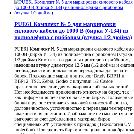
PUE61 Комплект № 5 для маркировки
силового кабеля до 1000 В (бирка У-134) из
полиолефина с риббоном (втулка 1/2 дюйма)
PUE61 Комплект № 5 для маркировки силового кабеля до
1000В (бирка У-134) из полиолефина с риббоном (втулка
1/2 дюйма) Комплект создан для принтеров с риббоном,
имеющим втулку диаметром 12,5 мм (1/2 дюйма) и снятия
необходимости использования переходника для печати
бирок. Подходящие марки принтеров: Brady BBP11 и
BBP12, TSC, Zebra, Godex с шпулями 1/2 Самое
практичное решение для маркировки кабельных линий.
Нет необходимости приклеивать этикетку на бирку, так
как информация печатается на самой бирке. Полимерные
бирки в рулоне отличается высокой износостойкостью,
долговечностью, устойчивостью к перепадам температур,
влажности, выцветанию. Изображение не смывается и не
выгорает за счет добавления в материал бирок
специальных УФ-устойчивых присадок (Технология UV-
protеction). Поверхность бирки и специально подобранны