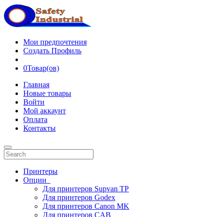
Мои предпочтения
Создать Профиль
0
Товар(ов)
Главная
Новые товары
Войти
Мой аккаунт
Оплата
Контакты
Принтеры
Опции
Для принтеров Supvan TP
Для принтеров Godex
Для принтеров Canon MK
Для принтеров CAB