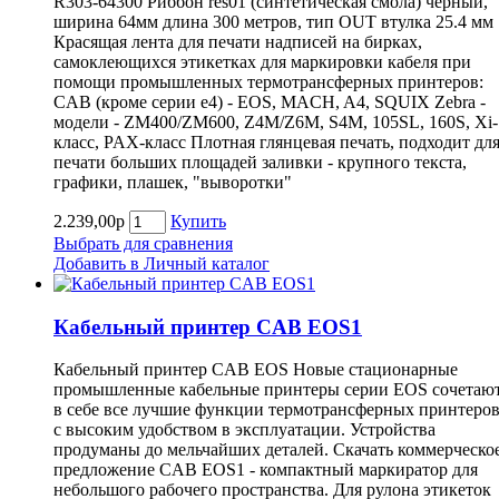
R303-64300 Риббон res01 (синтетическая смола) черный,
ширина 64мм длина 300 метров, тип OUT втулка 25.4 мм
Красящая лента для печати надписей на бирках,
самоклеющихся этикетках для маркировки кабеля при
помощи промышленных термотрансферных принтеров:
CAB (кроме серии e4) - EOS, MACH, A4, SQUIX Zebra -
модели - ZM400/ZM600, Z4M/Z6M, S4M, 105SL, 160S, Xi-
класс, PAX-класс Плотная глянцевая печать, подходит дл
печати больших площадей заливки - крупного текста,
графики, плашек, "выворотки"
2.239,00р
Купить
Выбрать для сравнения
Добавить в Личный каталог
Кабельный принтер CAB EOS1
Кабельный принтер CAB EOS Новые стационарные
промышленные кабельные принтеры серии EOS сочетаю
в себе все лучшие функции термотрансферных принтеро
с высоким удобством в эксплуатации. Устройства
продуманы до мельчайших деталей. Скачать коммерческо
предложение CAB EOS1 - компактный маркиратор для
небольшого рабочего пространства. Для рулона этикеток