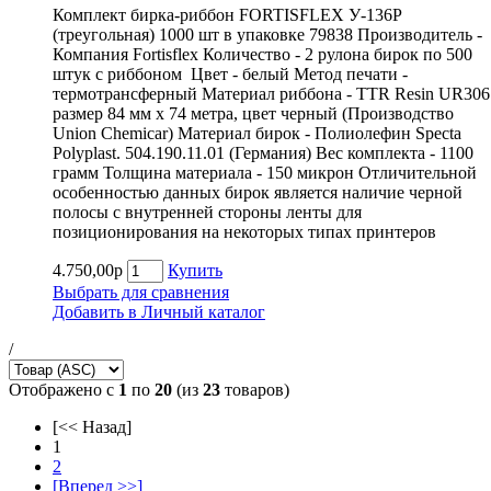
Комплект бирка-риббон FORTISFLEX У-136Р
(треугольная) 1000 шт в упаковке 79838 Производитель -
Компания Fortisflex Количество - 2 рулона бирок по 500
штук с риббоном Цвет - белый Метод печати -
термотрансферный Материал риббона - TTR Resin UR306
размер 84 мм х 74 метра, цвет черный (Производство
Union Chemicar) Материал бирок - Полиолефин Specta
Polyplast. 504.190.11.01 (Германия) Вес комплекта - 1100
грамм Толщина материала - 150 микрон Отличительной
особенностью данных бирок является наличие черной
полосы с внутренней стороны ленты для
позиционирования на некоторых типах принтеров
4.750,00р
Купить
Выбрать для сравнения
Добавить в Личный каталог
/
Отображено с
1
по
20
(из
23
товаров)
[<< Назад]
1
2
[Вперед >>]