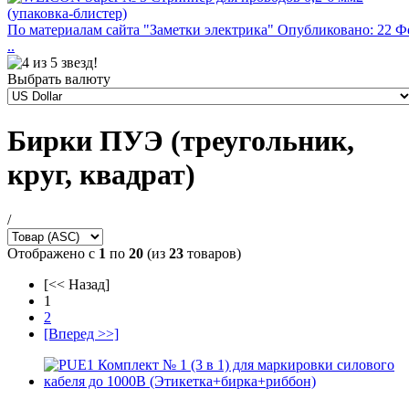
По материалам сайта "Заметки электрика" Опубликовано: 22 Ф
..
Выбрать валюту
Бирки ПУЭ (треугольник,
круг, квадрат)
/
Отображено с
1
по
20
(из
23
товаров)
[<< Назад]
1
2
[Вперед >>]