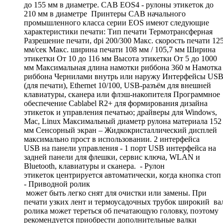
до 155 мм в диаметре. CAB EOS4 - рулоны этикеток до
210 мм в диаметре Принтеры CAB начального
промышленного класса серии EOS имеют следующие
характеристики печати: Тип печати Термотрансферная
Разрешение печати, dpi 200/300 Макс. скорость печати 12
мм/сек Макс. ширина печати 108 мм / 105,7 мм Ширина
этикетки От 10 до 116 мм Высота этикетки От 5 до 1000
мм Максимальная длина намотки риббона 360 м Намотка
риббона Чернилами внутрь или наружу Интерфейсы US
(для печати), Ethernet 10/100, USB-разъём для внешней
клавиатуры, сканера или флэш-накопителя Программное
обеспечение Cablabel R2+ для формирования дизайна
этикеток и управления печатью; драйверы для Windows,
Mac, Linux Максимальный диаметр рулона материала 152
мм Сенсорный экран – Жидкокристаллический дисплей
максимально прост в использовании. 2 интерфейса
USB на панели управления - 1 порт USB интерфейса на
задней панели для флешки, сервис ключа, WLAN и
Bluetooth, клавиатуры и сканера. - Рулон
этикеток центрируется автоматически, когда кнопка стоп
- Приводной ролик
может быть легко снят для очистки или замены. При
печати узких лент и термоусадочных трубок широкий ва
ролика может тереться об печатающую головку, поэтому
рекомендуется приобрести дополнительные валки