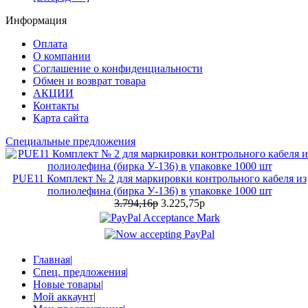
Информация
Оплата
О компании
Соглашение о конфиденциальности
Обмен и возврат товара
АКЦИИ
Контакты
Карта сайта
Специальные предложения
PUE11 Комплект № 2 для маркировки контрольного кабеля из
полиолефина (бирка У-136) в упаковке 1000 шт
3.794,16р
3.225,75р
Главная
|
Спец. предложения
|
Новые товары
|
Мой аккаунт
|