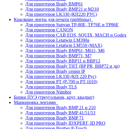
Для принтеров Brady BMP61
Для принтеров Brady BMP21 и M210
Для принтеров LK330 (КП220 РУС)
Красящие ленты для печати (риббоны)
Для принтеров Supvan TP-80E, TP76E и TP86E
Для принтеров CANON
Для принтеров CAB EOS, SQUIX, MACH и Godex
Для принтеров Letatwin LM390a
Для принтеров Letatwin LM550 (MAX)
Для принтеров Brady BMP61, M611, M6
Для принтеров Brady BMP71, M7
Для принтеров Brady BBP11 и BBP12
Для принтеров Brady THT (BP PR, BBP72 и др)
Для принтеров Brady серии IP
Для принтеров LK330 (КП 220 Рус)
Для принтеров PT (P-700 и PT-1010)
Для принтеров Brady TLS
Для принтеров Niimbot
Бирки ПУЭ (треугольник, круг, квадрат)
Маркировка лентами
Для принтеров Brady BMP 21 и 210
Для принтеров Brady BMP 41/51/53
Для принтеров Brady BMP 71
Для принтеров Brady IDXPERT, ID PRO
Для принтеров Brother P-Touch