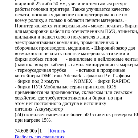
шириной 25 либо 50 мм, увеличив тем самым ресурс
работы головки принтера. Также улучшается качество
печати, поскольку давление сконцентрировано не по
всему ролику, а только в области печати материала. -
Принтер является универсальным - может печатать бирки
для маркировки кабеля по отечественным ПУЭ, этикетки
шильдики и нашел своего покупателя в лице
электромонтажных компаний, промышленных и
сборочных производств, медицине. - Широкий зазор дал
возможность печатать толстые материалы: этикетки и
бирки любых типов - виниловые и нейлоновые ленты
(намотка вокруг кабеля) - самоламинирующиеся маркер
- термоусадочная трубка - вставки в прозрачные
контейнеры DMC или Ademark - флажки P и T - форм
- бирки под 2 хомута - NOMEX - бирки RAPIDO
- бирки ПУЭ Мобильные серии принтеров EOS
применяются на производстве, складском или сельском
хозяйстве, где требуются этикетки и бирки, но при
этом нет постоянного доступа к источнику
питания. Аккумулятор
(24) позволяет напечатать более 500 этикеток размером 1
при нагреве 15%.
74.608,00р
Купить
Выбрать для сравнения