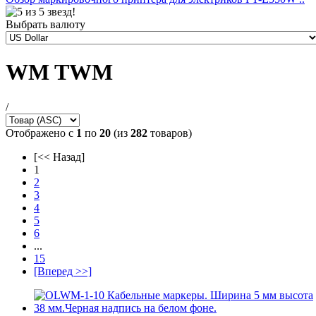
Выбрать валюту
WM TWM
/
Отображено с
1
по
20
(из
282
товаров)
[<< Назад]
1
2
3
4
5
6
...
15
[Вперед >>]