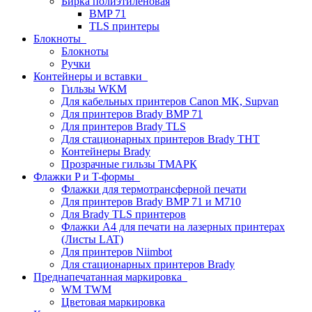
Бирка полиэтиленовая
BMP 71
TLS принтеры
Блокноты
Блокноты
Ручки
Контейнеры и вставки
Гильзы WKM
Для кабельных принтеров Canon MK, Supvan
Для принтеров Brady BMP 71
Для принтеров Brady TLS
Для стационарных принтеров Brady THT
Контейнеры Brady
Прозрачные гильзы ТМАРК
Флажки P и T-формы
Флажки для термотрансферной печати
Для принтеров Brady BMP 71 и M710
Для Brady TLS принтеров
Флажки A4 для печати на лазерных принтерах
(Листы LAT)
Для принтеров Niimbot
Для стационарных принтеров Brady
Преднапечатанная маркировка
WM TWM
Цветовая маркировка