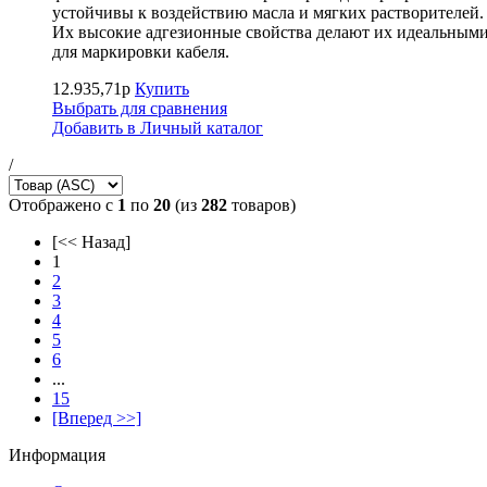
устойчивы к воздействию масла и мягких растворителей.
Их высокие адгезионные свойства делают их идеальным
для маркировки кабеля.
12.935,71р
Купить
Выбрать для сравнения
Добавить в Личный каталог
/
Отображено с
1
по
20
(из
282
товаров)
[<< Назад]
1
2
3
4
5
6
...
15
[Вперед >>]
Информация