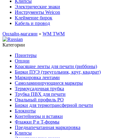
Клипсы
Электрические знаки
Инструменты Weicon
Клеймение бирок
Кабель и провод
Онлайн-магазин
»
WM TWM
Категории
Принтеры
Опции
Красящие ленты для печати (риббоны)
Бирки ПУЭ (треугольник, круг, квадрат)
Маркировка лентами
Самоламинирующиеся маркеры
Термоусадочная трубка
Трубка ПВХ для печати
Овальный профиль PO
Бирки для термотрансферной печати
Блокноты
Контейнеры и вставки
Флажки P и T-формы
Преднапечатанная маркировка
Клипсы