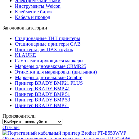
Электрические знаки
Инструменты Weicon
Клеймение бирок
Кабель и провод
Заголовок категории
Стационарные THT принтеры
Стационарные принтеры CAB
Принтеры для ПВХ трубок
KLAUKE
Самоламинирующиеся маркеры
Маркеры однознаковые CBMR25
Этикетки для маркировки (шильдики)
Маркеры однознаковые Cembre
Принтер BRADY BMP21 PLUS
Принтер BRADY BMP 41
Принтер BRADY BMP 51
Принтер BRADY BMP 53
Принтер BRADY BMP71
Производители
Отзывы
Обзор маркировочного принтера для электриков PT-E550W ..