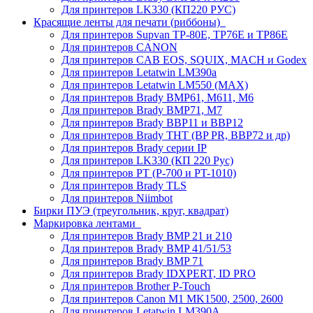
Для принтеров LK330 (КП220 РУС)
Красящие ленты для печати (риббоны)
Для принтеров Supvan TP-80E, TP76E и TP86E
Для принтеров CANON
Для принтеров CAB EOS, SQUIX, MACH и Godex
Для принтеров Letatwin LM390a
Для принтеров Letatwin LM550 (MAX)
Для принтеров Brady BMP61, M611, M6
Для принтеров Brady BMP71, M7
Для принтеров Brady BBP11 и BBP12
Для принтеров Brady THT (BP PR, BBP72 и др)
Для принтеров Brady серии IP
Для принтеров LK330 (КП 220 Рус)
Для принтеров PT (P-700 и PT-1010)
Для принтеров Brady TLS
Для принтеров Niimbot
Бирки ПУЭ (треугольник, круг, квадрат)
Маркировка лентами
Для принтеров Brady BMP 21 и 210
Для принтеров Brady BMP 41/51/53
Для принтеров Brady BMP 71
Для принтеров Brady IDXPERT, ID PRO
Для принтеров Brother P-Touch
Для принтеров Canon M1 MK1500, 2500, 2600
Для принтеров Letatwin LM390A