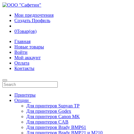
Мои предпочтения
Создать Профиль
0
Товар(ов)
Главная
Новые товары
Войти
Мой аккаунт
Оплата
Контакты
Принтеры
Опции
Для принтеров Supvan TP
Для принтеров Godex
Для принтеров Canon MK
Для принтеров CAB
Для принтеров Brady BMP61
Для принтеров Brady BMP21 и M210