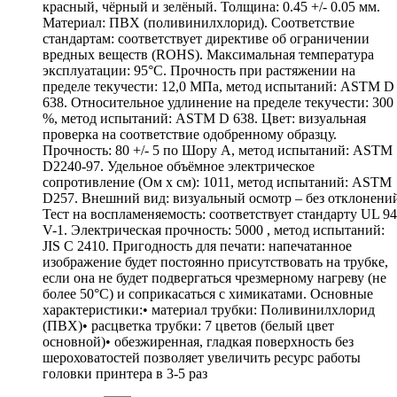
красный, чёрный и зелёный. Толщина: 0.45 +/- 0.05 мм.
Материал: ПВХ (поливинилхлорид). Соответствие
стандартам: соответствует директиве об ограничении
вредных веществ (ROHS). Максимальная температура
эксплуатации: 95°С. Прочность при растяжении на
пределе текучести: 12,0 МПа, метод испытаний: ASTM D
638. Относительное удлинение на пределе текучести: 300
%, метод испытаний: ASTM D 638. Цвет: визуальная
проверка на соответствие одобренному образцу.
Прочность: 80 +/- 5 по Шору А, метод испытаний: ASTM
D2240-97. Удельное объёмное электрическое
сопротивление (Ом х см): 1011, метод испытаний: ASTM
D257. Внешний вид: визуальный осмотр – без отклонени
Тест на воспламеняемость: соответствует стандарту UL 94
V-1. Электрическая прочность: 5000 , метод испытаний:
JIS C 2410. Пригодность для печати: напечатанное
изображение будет постоянно присутствовать на трубке,
если она не будет подвергаться чрезмерному нагреву (не
более 50°С) и соприкасаться с химикатами. Основные
характеристики:• материал трубки: Поливинилхлорид
(ПВХ)• расцветка трубки: 7 цветов (белый цвет
основной)• обезжиренная, гладкая поверхность без
шероховатостей позволяет увеличить ресурс работы
головки принтера в 3-5 раз