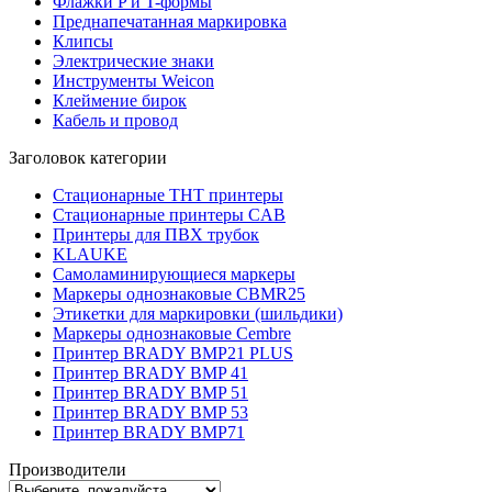
Флажки P и T-формы
Преднапечатанная маркировка
Клипсы
Электрические знаки
Инструменты Weicon
Клеймение бирок
Кабель и провод
Заголовок категории
Стационарные THT принтеры
Стационарные принтеры CAB
Принтеры для ПВХ трубок
KLAUKE
Самоламинирующиеся маркеры
Маркеры однознаковые CBMR25
Этикетки для маркировки (шильдики)
Маркеры однознаковые Cembre
Принтер BRADY BMP21 PLUS
Принтер BRADY BMP 41
Принтер BRADY BMP 51
Принтер BRADY BMP 53
Принтер BRADY BMP71
Производители