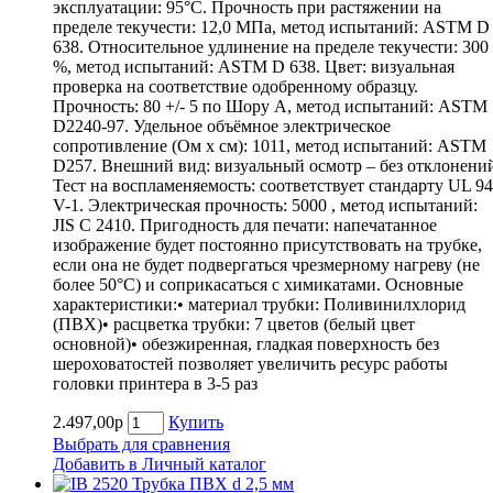
эксплуатации: 95°С. Прочность при растяжении на
пределе текучести: 12,0 МПа, метод испытаний: ASTM D
638. Относительное удлинение на пределе текучести: 300
%, метод испытаний: ASTM D 638. Цвет: визуальная
проверка на соответствие одобренному образцу.
Прочность: 80 +/- 5 по Шору А, метод испытаний: ASTM
D2240-97. Удельное объёмное электрическое
сопротивление (Ом х см): 1011, метод испытаний: ASTM
D257. Внешний вид: визуальный осмотр – без отклонени
Тест на воспламеняемость: соответствует стандарту UL 94
V-1. Электрическая прочность: 5000 , метод испытаний:
JIS C 2410. Пригодность для печати: напечатанное
изображение будет постоянно присутствовать на трубке,
если она не будет подвергаться чрезмерному нагреву (не
более 50°С) и соприкасаться с химикатами. Основные
характеристики:• материал трубки: Поливинилхлорид
(ПВХ)• расцветка трубки: 7 цветов (белый цвет
основной)• обезжиренная, гладкая поверхность без
шероховатостей позволяет увеличить ресурс работы
головки принтера в 3-5 раз
2.497,00р
Купить
Выбрать для сравнения
Добавить в Личный каталог