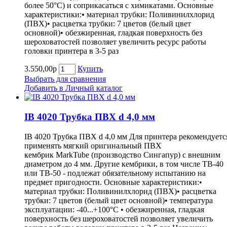
более 50°С) и соприкасаться с химикатами. Основные
характеристики:• материал трубки: Поливинилхлорид
(ПВХ)• расцветка трубки: 7 цветов (белый цвет
основной)• обезжиренная, гладкая поверхность без
шероховатостей позволяет увеличить ресурс работы
головки принтера в 3-5 раз
3.550,00р
Купить
Выбрать для сравнения
Добавить в Личный каталог
IB 4020 Трубка ПВХ d 4,0 мм
IB 4020 Трубка ПВХ d 4,0 мм Для принтера рекомендуетс
применять мягкий оригинальный ПВХ
кембрик MarkTube (производство Сингапур) с внешним
диаметром до 4 мм. Другие кембрики, в том числе ТВ-40
или ТВ-50 - подлежат обязательному испытанию на
предмет пригодности. Основные характеристики:•
материал трубки: Поливинилхлорид (ПВХ)• расцветка
трубки: 7 цветов (белый цвет основной)• температура
эксплуатации: -40...+100°С • обезжиренная, гладкая
поверхность без шероховатостей позволяет увеличить