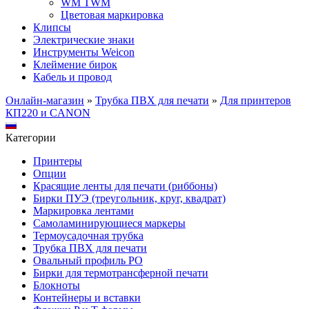
WM TWM
Цветовая маркировка
Клипсы
Электрические знаки
Инструменты Weicon
Клеймение бирок
Кабель и провод
Онлайн-магазин
»
Трубка ПВХ для печати
»
Для принтеров
КП220 и CANON
Категории
Принтеры
Опции
Красящие ленты для печати (риббоны)
Бирки ПУЭ (треугольник, круг, квадрат)
Маркировка лентами
Самоламинирующиеся маркеры
Термоусадочная трубка
Трубка ПВХ для печати
Овальный профиль PO
Бирки для термотрансферной печати
Блокноты
Контейнеры и вставки