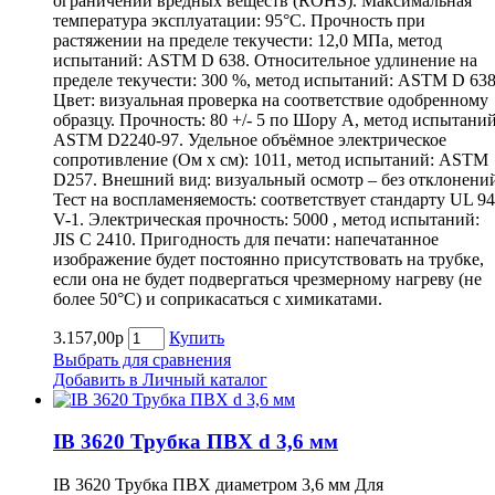
ограничении вредных веществ (ROHS). Максимальная
температура эксплуатации: 95°С. Прочность при
растяжении на пределе текучести: 12,0 МПа, метод
испытаний: ASTM D 638. Относительное удлинение на
пределе текучести: 300 %, метод испытаний: ASTM D 638
Цвет: визуальная проверка на соответствие одобренному
образцу. Прочность: 80 +/- 5 по Шору А, метод испытаний
ASTM D2240-97. Удельное объёмное электрическое
сопротивление (Ом х см): 1011, метод испытаний: ASTM
D257. Внешний вид: визуальный осмотр – без отклонени
Тест на воспламеняемость: соответствует стандарту UL 94
V-1. Электрическая прочность: 5000 , метод испытаний:
JIS C 2410. Пригодность для печати: напечатанное
изображение будет постоянно присутствовать на трубке,
если она не будет подвергаться чрезмерному нагреву (не
более 50°С) и соприкасаться с химикатами.
3.157,00р
Купить
Выбрать для сравнения
Добавить в Личный каталог
IB 3620 Трубка ПВХ d 3,6 мм
IB 3620 Трубка ПВХ диаметром 3,6 мм Для