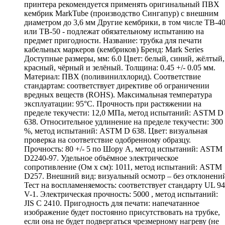
принтера рекомендуется применять оригинальный ПВХ
кембрик MarkTube (производство Сингапур) с внешним
диаметром до 3,6 мм Другие кембрики, в том числе ТВ-4
или ТВ-50 - подлежат обязательному испытанию на
предмет пригодности. Название: трубка для печати
кабельных маркеров (кембриков) Бренд: Mark Series
Доступные размеры, мм: 6.0 Цвет: белый, синий, жёлтый,
красный, чёрный и зелёный. Толщина: 0.45 +/- 0.05 мм.
Материал: ПВХ (поливинилхлорид). Соответствие
стандартам: соответствует директиве об ограничении
вредных веществ (ROHS). Максимальная температура
эксплуатации: 95°С. Прочность при растяжении на
пределе текучести: 12,0 МПа, метод испытаний: ASTM D
638. Относительное удлинение на пределе текучести: 300
%, метод испытаний: ASTM D 638. Цвет: визуальная
проверка на соответствие одобренному образцу.
Прочность: 80 +/- 5 по Шору А, метод испытаний: ASTM
D2240-97. Удельное объёмное электрическое
сопротивление (Ом х см): 1011, метод испытаний: ASTM
D257. Внешний вид: визуальный осмотр – без отклонени
Тест на воспламеняемость: соответствует стандарту UL 94
V-1. Электрическая прочность: 5000 , метод испытаний:
JIS C 2410. Пригодность для печати: напечатанное
изображение будет постоянно присутствовать на трубке,
если она не будет подвергаться чрезмерному нагреву (не