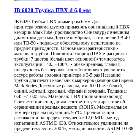
IB 6020 Трубка ПВХ d 6,0 мм
IB 6020 Трубка ПВХ диаметром 6 мм Для
принтера рекомендуется применять оригинальный ПВХ
кембрик MarkTube (производство Сингапур) с внешним
диаметром до 6 мм Другие кембрики, в том числе ТВ-40
или ТВ-50 - подлежат обязательному испытанию на
предмет пригодности. Основные характеристики:•
материал трубки: Поливинилхлорид (ПВХ)• расцветка
трубки: 7 цветов (белый цвет основной)• температура
эксплуатации: -40...+100°С • обезжиренная, гладкая
поверхность без шероховатостей позволяет увеличить
ресурс работы головки принтера в 3-5 раз Название:
трубка для печати кабельных маркеров (кембриков) Бренд
Mark Series Доступные размеры, мм: 6.0 Цвет: белый,
синий, жёлтый, красный, чёрный и зелёный. Толщина:
0.45 +/- 0.05 мм. Материал: ПВХ (поливинилхлорид).
Соответствие стандартам: соответствует директиве об
ограничении вредных веществ (ROHS). Максимальная
температура эксплуатации: 95°С. Прочность при
растяжении на пределе текучести: 12,0 МПа, метод
испытаний: ASTM D 638. Относительное удлинение на
пределе текучести: 300 %, метод испытаний: ASTM D 638