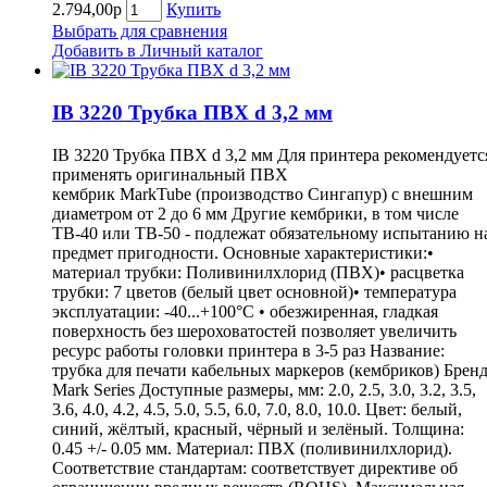
2.794,00р
Купить
Выбрать для сравнения
Добавить в Личный каталог
IB 3220 Трубка ПВХ d 3,2 мм
IB 3220 Трубка ПВХ d 3,2 мм Для принтера рекомендуетс
применять оригинальный ПВХ
кембрик MarkTube (производство Сингапур) с внешним
диаметром от 2 до 6 мм Другие кембрики, в том числе
ТВ-40 или ТВ-50 - подлежат обязательному испытанию н
предмет пригодности. Основные характеристики:•
материал трубки: Поливинилхлорид (ПВХ)• расцветка
трубки: 7 цветов (белый цвет основной)• температура
эксплуатации: -40...+100°С • обезжиренная, гладкая
поверхность без шероховатостей позволяет увеличить
ресурс работы головки принтера в 3-5 раз Название:
трубка для печати кабельных маркеров (кембриков) Бренд
Mark Series Доступные размеры, мм: 2.0, 2.5, 3.0, 3.2, 3.5,
3.6, 4.0, 4.2, 4.5, 5.0, 5.5, 6.0, 7.0, 8.0, 10.0. Цвет: белый,
синий, жёлтый, красный, чёрный и зелёный. Толщина:
0.45 +/- 0.05 мм. Материал: ПВХ (поливинилхлорид).
Соответствие стандартам: соответствует директиве об