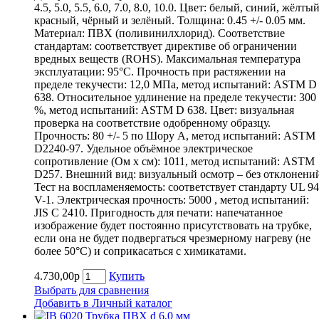
4.5, 5.0, 5.5, 6.0, 7.0, 8.0, 10.0. Цвет: белый, синий, жёлтый
красный, чёрный и зелёный. Толщина: 0.45 +/- 0.05 мм.
Материал: ПВХ (поливинилхлорид). Соответствие
стандартам: соответствует директиве об ограничении
вредных веществ (ROHS). Максимальная температура
эксплуатации: 95°С. Прочность при растяжении на
пределе текучести: 12,0 МПа, метод испытаний: ASTM D
638. Относительное удлинение на пределе текучести: 300
%, метод испытаний: ASTM D 638. Цвет: визуальная
проверка на соответствие одобренному образцу.
Прочность: 80 +/- 5 по Шору А, метод испытаний: ASTM
D2240-97. Удельное объёмное электрическое
сопротивление (Ом х см): 1011, метод испытаний: ASTM
D257. Внешний вид: визуальный осмотр – без отклонени
Тест на воспламеняемость: соответствует стандарту UL 94
V-1. Электрическая прочность: 5000 , метод испытаний:
JIS C 2410. Пригодность для печати: напечатанное
изображение будет постоянно присутствовать на трубке,
если она не будет подвергаться чрезмерному нагреву (не
более 50°С) и соприкасаться с химикатами.
4.730,00р
Купить
Выбрать для сравнения
Добавить в Личный каталог