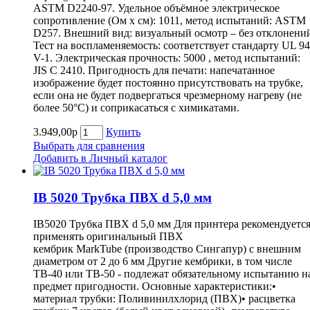
ASTM D2240-97. Удельное объёмное электрическое
сопротивление (Ом х см): 1011, метод испытаний: ASTM
D257. Внешний вид: визуальный осмотр – без отклонени
Тест на воспламеняемость: соответствует стандарту UL 94
V-1. Электрическая прочность: 5000 , метод испытаний:
JIS C 2410. Пригодность для печати: напечатанное
изображение будет постоянно присутствовать на трубке,
если она не будет подвергаться чрезмерному нагреву (не
более 50°С) и соприкасаться с химикатами.
3.949,00р
Купить
Выбрать для сравнения
Добавить в Личный каталог
IB 5020 Трубка ПВХ d 5,0 мм
IB5020 Трубка ПВХ d 5,0 мм Для принтера рекомендуетс
применять оригинальный ПВХ
кембрик MarkTube (производство Сингапур) с внешним
диаметром от 2 до 6 мм Другие кембрики, в том числе
ТВ-40 или ТВ-50 - подлежат обязательному испытанию н
предмет пригодности. Основные характеристики:•
материал трубки: Поливинилхлорид (ПВХ)• расцветка