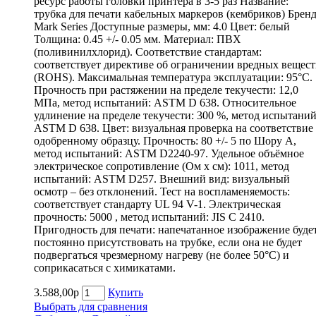
ресурс работы головки принтера в 3-5 раз Название:
трубка для печати кабельных маркеров (кембриков) Бренд
Mark Series Доступные размеры, мм: 4.0 Цвет: белый
Толщина: 0.45 +/- 0.05 мм. Материал: ПВХ
(поливинилхлорид). Соответствие стандартам:
соответствует директиве об ограничении вредных вещест
(ROHS). Максимальная температура эксплуатации: 95°С.
Прочность при растяжении на пределе текучести: 12,0
МПа, метод испытаний: ASTM D 638. Относительное
удлинение на пределе текучести: 300 %, метод испытаний
ASTM D 638. Цвет: визуальная проверка на соответствие
одобренному образцу. Прочность: 80 +/- 5 по Шору А,
метод испытаний: ASTM D2240-97. Удельное объёмное
электрическое сопротивление (Ом х см): 1011, метод
испытаний: ASTM D257. Внешний вид: визуальный
осмотр – без отклонений. Тест на воспламеняемость:
соответствует стандарту UL 94 V-1. Электрическая
прочность: 5000 , метод испытаний: JIS C 2410.
Пригодность для печати: напечатанное изображение буде
постоянно присутствовать на трубке, если она не будет
подвергаться чрезмерному нагреву (не более 50°С) и
соприкасаться с химикатами.
3.588,00р
Купить
Выбрать для сравнения