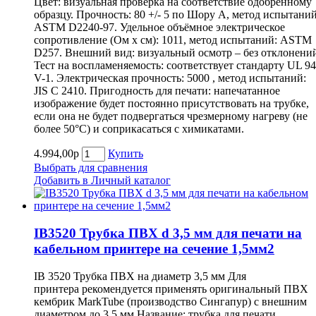
Цвет: визуальная проверка на соответствие одобренному
образцу. Прочность: 80 +/- 5 по Шору А, метод испытаний
ASTM D2240-97. Удельное объёмное электрическое
сопротивление (Ом х см): 1011, метод испытаний: ASTM
D257. Внешний вид: визуальный осмотр – без отклонени
Тест на воспламеняемость: соответствует стандарту UL 94
V-1. Электрическая прочность: 5000 , метод испытаний:
JIS C 2410. Пригодность для печати: напечатанное
изображение будет постоянно присутствовать на трубке,
если она не будет подвергаться чрезмерному нагреву (не
более 50°С) и соприкасаться с химикатами.
4.994,00р
Купить
Выбрать для сравнения
Добавить в Личный каталог
IB3520 Трубка ПВХ d 3,5 мм для печати на
кабельном принтере на сечение 1,5мм2
IB 3520 Трубка ПВХ на диаметр 3,5 мм Для
принтера рекомендуется применять оригинальный ПВХ
кембрик MarkTube (производство Сингапур) с внешним
диаметром до 3,5 мм Название: трубка для печати