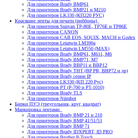
Для принтеров Brady BMP61
Для принтеров Brady BMP21 и M210
Для принтеров LK330 (КП220 РУС)
Красящие ленты для печати (риббоны)
Для принтеров Supvan TP-80E, TP76E и TP86E
Для принтеров CANON
Для принтеров CAB EOS, SQUIX, MACH и Godex
Для принтеров Letatwin LM390a
Для принтеров Letatwin LM550 (MAX)
Для принтеров Brady BMP61, M611, M6
Для принтеров Brady BMP71, M7
Для принтеров Brady BBP11 и BBP12
Для принтеров Brady THT (BP PR, BBP72 и др)
Для принтеров Brady серии IP
Для принтеров LK330 (КП 220 Рус)
Для принтеров PT (P-700 и PT-1010)
Для принтеров Brady TLS
Для принтеров Niimbot
Бирки ПУЭ (треугольник, круг, квадрат)
Маркировка лентами
Для принтеров Brady BMP 21 и 210
Для принтеров Brady BMP 41/51/53
Для принтеров Brady BMP 71
Для принтеров Brady IDXPERT, ID PRO
Для принтеров Brother P-Touch