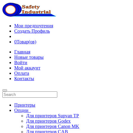
Мои предпочтения
Создать Профиль
0
Товар(ов)
Главная
Новые товары
Войти
Мой аккаунт
Оплата
Контакты
Принтеры
Опции
Для принтеров Supvan TP
Для принтеров Godex
Для принтеров Canon MK
Для принтеров CAB