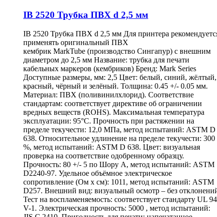
IB 2520 Трубка ПВХ d 2,5 мм
IB 2520 Трубка ПВХ d 2,5 мм Для принтера рекомендуетс
применять оригинальный ПВХ
кембрик MarkTube (производство Сингапур) с внешним
диаметром до 2,5 мм Название: трубка для печати
кабельных маркеров (кембриков) Бренд: Mark Series
Доступные размеры, мм: 2,5 Цвет: белый, синий, жёлтый,
красный, чёрный и зелёный. Толщина: 0.45 +/- 0.05 мм.
Материал: ПВХ (поливинилхлорид). Соответствие
стандартам: соответствует директиве об ограничении
вредных веществ (ROHS). Максимальная температура
эксплуатации: 95°С. Прочность при растяжении на
пределе текучести: 12,0 МПа, метод испытаний: ASTM D
638. Относительное удлинение на пределе текучести: 300
%, метод испытаний: ASTM D 638. Цвет: визуальная
проверка на соответствие одобренному образцу.
Прочность: 80 +/- 5 по Шору А, метод испытаний: ASTM
D2240-97. Удельное объёмное электрическое
сопротивление (Ом х см): 1011, метод испытаний: ASTM
D257. Внешний вид: визуальный осмотр – без отклонени
Тест на воспламеняемость: соответствует стандарту UL 94
V-1. Электрическая прочность: 5000 , метод испытаний:
JIS C 2410. Пригодность для печати: напечатанное