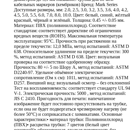
кабельных маркеров (кембриков) Бренд: Mark Series
Доступные размеры, мм: 2.0, 2.5, 3.0, 3.2, 3.5, 3.6, 4.0, 4.2,
4.5, 5.0, 5.5, 6.0, 7.0, 8.0, 10.0. Цвет: белый, синий, жёлтый
красный, чёрный и зелёный. Толщина: 0.45 +/- 0.05 мм.
Материал: ПВХ (поливинилхлорид). Соответствие
стандартам: соответствует директиве об ограничении
вредных веществ (ROHS). Максимальная температура
эксплуатации: 95°С. Прочность при растяжении на
пределе текучести: 12,0 МПа, метод испытаний: ASTM D
638. Относительное удлинение на пределе текучести: 300
%, метод испытаний: ASTM D 638. Цвет: визуальная
проверка на соответствие одобренному образцу.
Прочность: 80 +/- 5 по Шору А, метод испытаний: ASTM
D2240-97. Удельное объёмное электрическое
сопротивление (Ом х см): 1011, метод испытаний: ASTM
D257. Внешний вид: визуальный осмотр – без отклонени
Тест на воспламеняемость: соответствует стандарту UL 94
V-1. Электрическая прочность: 5000 , метод испытаний:
JIS C 2410. Пригодность для печати: напечатанное
изображение будет постоянно присутствовать на трубке,
если она не будет подвергаться чрезмерному нагреву (не
более 50°С) и соприкасаться с химикатами. Основные
характеристики:• материал трубки: Поливинилхлорид
(ПВХ)• расцветка трубки: 7 цветов (белый цвет
основной)• обезжиренная, гладкая поверхность без