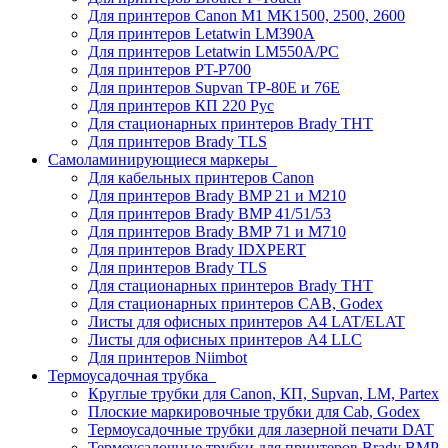
Для принтеров Canon M1 MK1500, 2500, 2600
Для принтеров Letatwin LM390A
Для принтеров Letatwin LM550A/PC
Для принтеров PT-P700
Для принтеров Supvan TP-80E и 76E
Для принтеров КП 220 Рус
Для стационарных принтеров Brady THT
Для принтеров Brady TLS
Самоламинирующиеся маркеры
Для кабельных принтеров Canon
Для принтеров Brady BMP 21 и M210
Для принтеров Brady BMP 41/51/53
Для принтеров Brady BMP 71 и M710
Для принтеров Brady IDXPERT
Для принтеров Brady TLS
Для стационарных принтеров Brady THT
Для стационарных принтеров CAB, Godex
Листы для офисных принтеров А4 LAT/ELAT
Листы для офисных принтеров А4 LLC
Для принтеров Niimbot
Термоусадочная трубка
Круглые трубки для Canon, КП, Supvan, LM, Partex
Плоские маркировочные трубки для Cab, Godex
Термоусадочные трубки для лазерной печати DAT
Термоусадочные трубки для принтеров Brady BMP