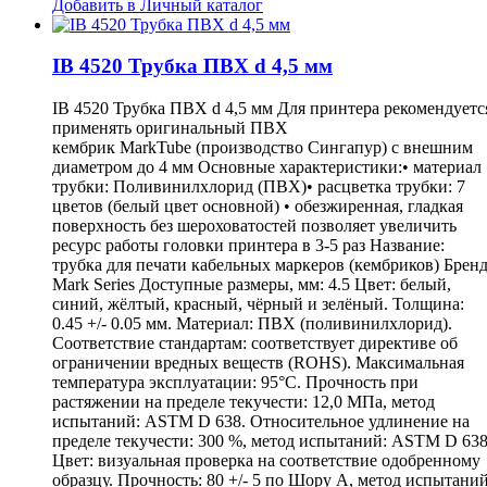
Добавить в Личный каталог
IB 4520 Трубка ПВХ d 4,5 мм
IB 4520 Трубка ПВХ d 4,5 мм Для принтера рекомендуетс
применять оригинальный ПВХ
кембрик MarkTube (производство Сингапур) с внешним
диаметром до 4 мм Основные характеристики:• материал
трубки: Поливинилхлорид (ПВХ)• расцветка трубки: 7
цветов (белый цвет основной) • обезжиренная, гладкая
поверхность без шероховатостей позволяет увеличить
ресурс работы головки принтера в 3-5 раз Название:
трубка для печати кабельных маркеров (кембриков) Бренд
Mark Series Доступные размеры, мм: 4.5 Цвет: белый,
синий, жёлтый, красный, чёрный и зелёный. Толщина:
0.45 +/- 0.05 мм. Материал: ПВХ (поливинилхлорид).
Соответствие стандартам: соответствует директиве об
ограничении вредных веществ (ROHS). Максимальная
температура эксплуатации: 95°С. Прочность при
растяжении на пределе текучести: 12,0 МПа, метод
испытаний: ASTM D 638. Относительное удлинение на
пределе текучести: 300 %, метод испытаний: ASTM D 638
Цвет: визуальная проверка на соответствие одобренному
образцу. Прочность: 80 +/- 5 по Шору А, метод испытаний