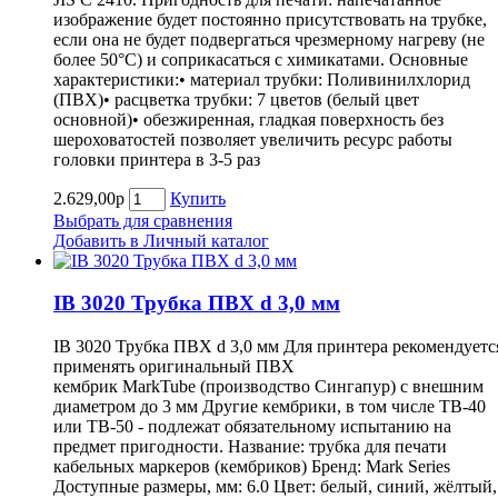
изображение будет постоянно присутствовать на трубке,
если она не будет подвергаться чрезмерному нагреву (не
более 50°С) и соприкасаться с химикатами. Основные
характеристики:• материал трубки: Поливинилхлорид
(ПВХ)• расцветка трубки: 7 цветов (белый цвет
основной)• обезжиренная, гладкая поверхность без
шероховатостей позволяет увеличить ресурс работы
головки принтера в 3-5 раз
2.629,00р
Купить
Выбрать для сравнения
Добавить в Личный каталог
IB 3020 Трубка ПВХ d 3,0 мм
IB 3020 Трубка ПВХ d 3,0 мм Для принтера рекомендуетс
применять оригинальный ПВХ
кембрик MarkTube (производство Сингапур) с внешним
диаметром до 3 мм Другие кембрики, в том числе ТВ-40
или ТВ-50 - подлежат обязательному испытанию на
предмет пригодности. Название: трубка для печати
кабельных маркеров (кембриков) Бренд: Mark Series
Доступные размеры, мм: 6.0 Цвет: белый, синий, жёлтый,