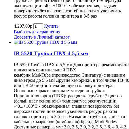
трубки: 7 цветов (белый цвет основной)• температура
эксплуатации: -40...+100°С • обезжиренная, гладкая
поверхность без шероховатостей позволяет увеличить
ресурс работы головки принтера в 3-5 раз
4.207,00р
Купить
Выбрать для сравнения
Добавить в Личный каталог
IB 5520 Трубка ПВХ d 5,5 мм
IB 5520 Трубка ПВХ d 5,5 мм Для принтера рекомендуетс
применять оригинальный ПВХ
кембрик MarkTube (производство Сингапур) с внешним
диаметром до 5,5 мм Другие кембрики, в том числе ТВ-4
или ТВ-50 портят печатающую головку принтера.
Основные характеристики:• материал трубки:
Поливинилхлорид (ПВХ)• расцветка трубки: 7 цветов
(белый цвет основной)• температура эксплуатации:
-40...+100°С • обезжиренная, гладкая поверхность без
шероховатостей позволяет увеличить ресурс работы
головки принтера в 3-5 раз Название: трубка для печати
кабельных маркеров (кембриков) Бренд: Mark Series
Доступные размеры, мм: 2.0, 2.5, 3.0, 3.2, 3.5, 3.6, 4.0, 4.2,