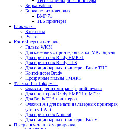
THT стационарные принтеры
Бирка Valeron
Бирка полиэтиленовая
BMP 71
TLS принтеры
Блокноты
Блокноты
Ручки
Контейнеры и вставки
Гильзы WKM
Для кабельных принтеров Canon MK, Supvan
Для принтеров Brady BMP 71
Для принтеров Brady TLS
Для стационарных принтеров Brady THT
Контейнеры Brady
Прозрачные гильзы ТМАРК
Флажки P и T-формы
Флажки для термотрансферной печати
Для принтеров Brady BMP 71 и M710
Для Brady TLS принтеров
Флажки A4 для печати на лазерных принтерах
(Листы LAT)
Для принтеров Niimbot
Для стационарных принтеров Brady
Преднапечатанная маркировка