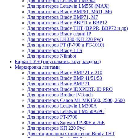
Для принтеров Letatwin LM390a
Для принтеров Letatwin LM550 (MAX)
Для принтеров Brady BMP61, M611, M6
Для принтеров Brady BMP71, M7
Для принтеров Brady BBP11 и BBP12
Для принтеров Brady THT (BP PR, BBP72 и др)
Для принтеров Brady серии IP
Для принтеров LK330 (КП 220 Рус)
Для принтеров PT (P-700 и PT-1010)
Для принтеров Brady TLS
Для принтеров Niimbot
Бирки ПУЭ (треугольник, круг, квадрат)
Маркировка лентами
Для принтеров Brady BMP 21 и 210
Для принтеров Brady BMP 41/51/53
Для принтеров Brady BMP 71
Для принтеров Brady IDXPERT, ID PRO
Для принтеров Brother P-Touch
Для принтеров Canon M1 MK1500, 2500, 2600
Для принтеров Letatwin LM390A
Для принтеров Letatwin LM550A/PC
Для принтеров PT-P700
Для принтеров Supvan TP-80E и 76E
Для принтеров КП 220 Рус
Для стационарных принтеров Brady THT