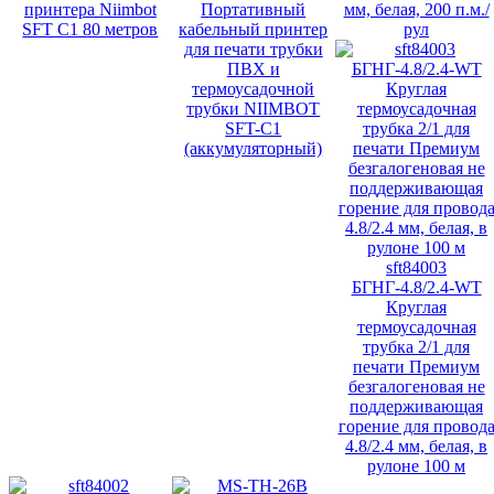
принтера Niimbot
Портативный
мм, белая, 200 п.м./
SFT C1 80 метров
кабельный принтер
рул
для печати трубки
ПВХ и
термоусадочной
трубки NIIMBOT
SFT-C1
(аккумуляторный)
sft84003
БГНГ-4.8/2.4-WT
Круглая
термоусадочная
трубка 2/1 для
печати Премиум
безгалогеновая не
поддерживающая
горение для провод
4.8/2.4 мм, белая, в
рулоне 100 м