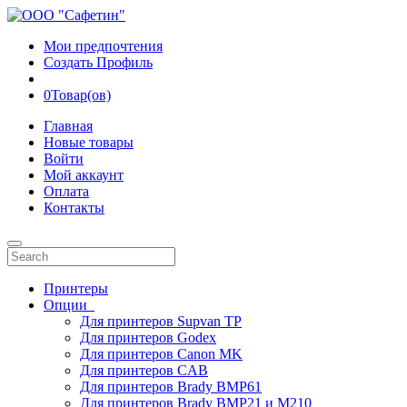
Мои предпочтения
Создать Профиль
0
Товар(ов)
Главная
Новые товары
Войти
Мой аккаунт
Оплата
Контакты
Принтеры
Опции
Для принтеров Supvan TP
Для принтеров Godex
Для принтеров Canon MK
Для принтеров CAB
Для принтеров Brady BMP61
Для принтеров Brady BMP21 и M210