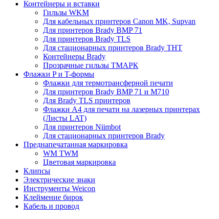
Контейнеры и вставки
Гильзы WKM
Для кабельных принтеров Canon MK, Supvan
Для принтеров Brady BMP 71
Для принтеров Brady TLS
Для стационарных принтеров Brady THT
Контейнеры Brady
Прозрачные гильзы ТМАРК
Флажки P и T-формы
Флажки для термотрансферной печати
Для принтеров Brady BMP 71 и M710
Для Brady TLS принтеров
Флажки A4 для печати на лазерных принтерах
(Листы LAT)
Для принтеров Niimbot
Для стационарных принтеров Brady
Преднапечатанная маркировка
WM TWM
Цветовая маркировка
Клипсы
Электрические знаки
Инструменты Weicon
Клеймение бирок
Кабель и провод