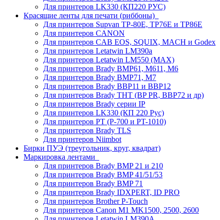
Для принтеров LK330 (КП220 РУС)
Красящие ленты для печати (риббоны)
Для принтеров Supvan TP-80E, TP76E и TP86E
Для принтеров CANON
Для принтеров CAB EOS, SQUIX, MACH и Godex
Для принтеров Letatwin LM390a
Для принтеров Letatwin LM550 (MAX)
Для принтеров Brady BMP61, M611, M6
Для принтеров Brady BMP71, M7
Для принтеров Brady BBP11 и BBP12
Для принтеров Brady THT (BP PR, BBP72 и др)
Для принтеров Brady серии IP
Для принтеров LK330 (КП 220 Рус)
Для принтеров PT (P-700 и PT-1010)
Для принтеров Brady TLS
Для принтеров Niimbot
Бирки ПУЭ (треугольник, круг, квадрат)
Маркировка лентами
Для принтеров Brady BMP 21 и 210
Для принтеров Brady BMP 41/51/53
Для принтеров Brady BMP 71
Для принтеров Brady IDXPERT, ID PRO
Для принтеров Brother P-Touch
Для принтеров Canon M1 MK1500, 2500, 2600
Для принтеров Letatwin LM390A