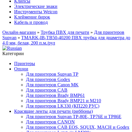
Клипсы
Электрические знаки
Инструменты Weicon
Клеймение бирок
Кабель и провод
Онлайн-магазин
»
Трубка ПВХ для печати
»
Для принтеров
Supvan
»
TMARK-IB-TB50-40200 ПВХ трубка для диаметра до
4,0 мм, белая, 200 п.м./рул
Категории
Принтеры
Опции
Для принтеров Supvan TP
Для принтеров Godex
Для принтеров Canon MK
Для принтеров CAB
Для принтеров Brady BMP61
Для принтеров Brady BMP21 и M210
Для принтеров LK330 (КП220 РУС)
Красящие ленты для печати (риббоны)
Для принтеров Supvan TP-80E, TP76E и TP86E
Для принтеров CANON
Для принтеров CAB EOS, SQUIX, MACH и Godex