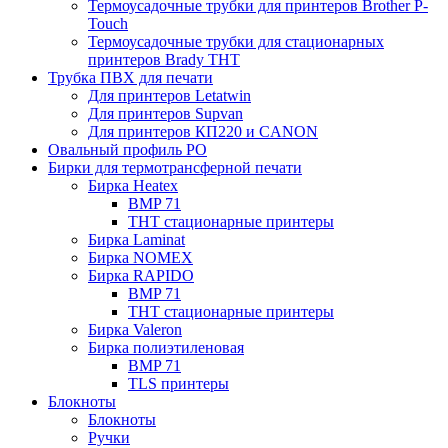
Термоусадочные трубки для принтеров Brother P-
Touch
Термоусадочные трубки для стационарных
принтеров Brady THT
Трубка ПВХ для печати
Для принтеров Letatwin
Для принтеров Supvan
Для принтеров КП220 и CANON
Овальный профиль PO
Бирки для термотрансферной печати
Бирка Heatex
BMP 71
THT стационарные принтеры
Бирка Laminat
Бирка NOMEX
Бирка RAPIDO
BMP 71
THT стационарные принтеры
Бирка Valeron
Бирка полиэтиленовая
BMP 71
TLS принтеры
Блокноты
Блокноты
Ручки