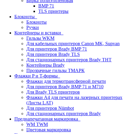
Бирка полиэтиленовая
BMP 71
TLS принтеры
Блокноты
Блокноты
Ручки
Контейнеры и вставки
Гильзы WKM
Для кабельных принтеров Canon MK, Supvan
Для принтеров Brady BMP 71
Для принтеров Brady TLS
Для стационарных принтеров Brady THT
Контейнеры Brady
Прозрачные гильзы ТМАРК
Флажки P и T-формы
Флажки для термотрансферной печати
Для принтеров Brady BMP 71 и M710
Для Brady TLS принтеров
Флажки A4 для печати на лазерных принтерах
(Листы LAT)
Для принтеров Niimbot
Для стационарных принтеров Brady
Преднапечатанная маркировка
WM TWM
Цветовая маркировка