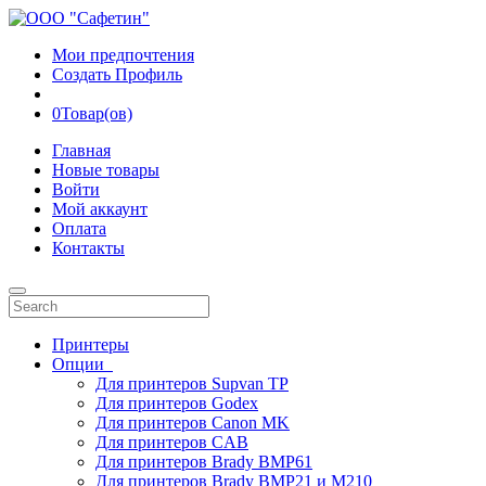
Мои предпочтения
Создать Профиль
0
Товар(ов)
Главная
Новые товары
Войти
Мой аккаунт
Оплата
Контакты
Принтеры
Опции
Для принтеров Supvan TP
Для принтеров Godex
Для принтеров Canon MK
Для принтеров CAB
Для принтеров Brady BMP61
Для принтеров Brady BMP21 и M210