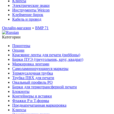
Клипсы
Электрические знаки
Инструменты Weicon
Клеймение бирок
Кабель и провод
Онлайн-магазин
»
BMP 71
Категории
Принтеры
Опции
Красящие ленты для печати (риббоны)
Бирки ПУЭ (треугольник, круг, квадрат)
Маркировка лентами
Самоламинирующиеся маркеры
Термоусадочная трубка
Трубка ПВХ для печати
Овальный профиль PO
Бирки для термотрансферной печати
Блокноты
Контейнеры и вставки
Флажки P и T-формы
Преднапечатанная маркировка
Клипсы