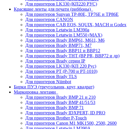
Для принтеров LK330 (КП220 РУС)
Красящие ленты для печати (риббоны)
Для принтеров Supvan TP-80E, TP76E и TP86E
Для принтеров CANON
Для принтеров CAB EOS, SQUIX, MACH и Godex
Для принтеров Letatwin LM390a
Для принтеров Letatwin LM550 (MAX)
Для принтеров Brady BMP61, M611, M6
Для принтеров Brady BMP71, M7
Для принтеров Brady BBP11 и BBP12
Для принтеров Brady THT (BP PR, BBP72 и др)
Для принтеров Brady серии IP
Для принтеров LK330 (КП 220 Рус)
Для принтеров PT (P-700 и PT-1010)
Для принтеров Brady TLS
Для принтеров Niimbot
Бирки ПУЭ (треугольник, круг, квадрат)
Маркировка лентами
Для принтеров Brady BMP 21 и 210
Для принтеров Brady BMP 41/51/53
Для принтеров Brady BMP 71
Для принтеров Brady IDXPERT, ID PRO
Для принтеров Brother P-Touch
Для принтеров Canon M1 MK1500, 2500, 2600
Для принтеров Letatwin LM390A