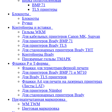
Бирка полиэтиленовая
BMP 71
TLS принтеры
Блокноты
Блокноты
Ручки
Контейнеры и вставки
Гильзы WKM
Для кабельных принтеров Canon MK, Supvan
Для принтеров Brady BMP 71
Для принтеров Brady TLS
Для стационарных принтеров Brady THT
Контейнеры Brady
Прозрачные гильзы ТМАРК
Флажки P и T-формы
Флажки для термотрансферной печати
Для принтеров Brady BMP 71 и M710
Для Brady TLS принтеров
Флажки A4 для печати на лазерных принтерах
(Листы LAT)
Для принтеров Niimbot
Для стационарных принтеров Brady
Преднапечатанная маркировка
WM TWM
Цветовая маркировка