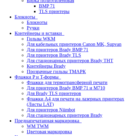
Бирка полиэтиленовая
BMP 71
TLS принтеры
Блокноты
Блокноты
Ручки
Контейнеры и вставки
Гильзы WKM
Для кабельных принтеров Canon MK, Supvan
Для принтеров Brady BMP 71
Для принтеров Brady TLS
Для стационарных принтеров Brady THT
Контейнеры Brady
Прозрачные гильзы ТМАРК
Флажки P и T-формы
Флажки для термотрансферной печати
Для принтеров Brady BMP 71 и M710
Для Brady TLS принтеров
Флажки A4 для печати на лазерных принтерах
(Листы LAT)
Для принтеров Niimbot
Для стационарных принтеров Brady
Преднапечатанная маркировка
WM TWM
Цветовая маркировка