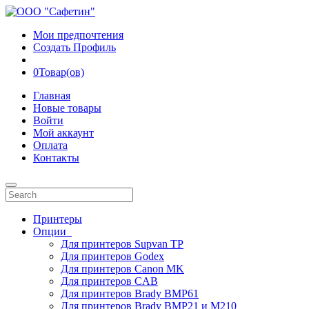
Мои предпочтения
Создать Профиль
0
Товар(ов)
Главная
Новые товары
Войти
Мой аккаунт
Оплата
Контакты
Принтеры
Опции
Для принтеров Supvan TP
Для принтеров Godex
Для принтеров Canon MK
Для принтеров CAB
Для принтеров Brady BMP61
Для принтеров Brady BMP21 и M210