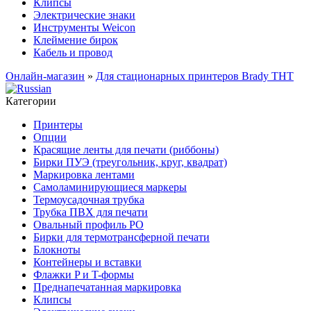
Клипсы
Электрические знаки
Инструменты Weicon
Клеймение бирок
Кабель и провод
Онлайн-магазин
»
Для стационарных принтеров Brady THT
Категории
Принтеры
Опции
Красящие ленты для печати (риббоны)
Бирки ПУЭ (треугольник, круг, квадрат)
Маркировка лентами
Самоламинирующиеся маркеры
Термоусадочная трубка
Трубка ПВХ для печати
Овальный профиль PO
Бирки для термотрансферной печати
Блокноты
Контейнеры и вставки
Флажки P и T-формы
Преднапечатанная маркировка
Клипсы