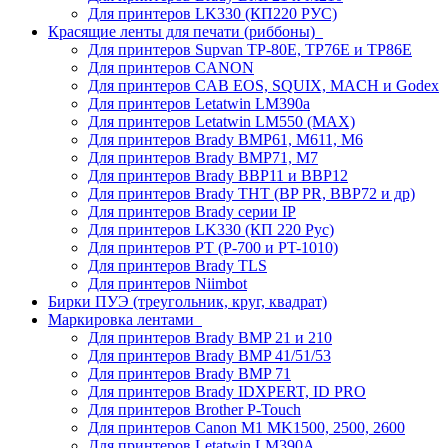
Для принтеров LK330 (КП220 РУС)
Красящие ленты для печати (риббоны)
Для принтеров Supvan TP-80E, TP76E и TP86E
Для принтеров CANON
Для принтеров CAB EOS, SQUIX, MACH и Godex
Для принтеров Letatwin LM390a
Для принтеров Letatwin LM550 (MAX)
Для принтеров Brady BMP61, M611, M6
Для принтеров Brady BMP71, M7
Для принтеров Brady BBP11 и BBP12
Для принтеров Brady THT (BP PR, BBP72 и др)
Для принтеров Brady серии IP
Для принтеров LK330 (КП 220 Рус)
Для принтеров PT (P-700 и PT-1010)
Для принтеров Brady TLS
Для принтеров Niimbot
Бирки ПУЭ (треугольник, круг, квадрат)
Маркировка лентами
Для принтеров Brady BMP 21 и 210
Для принтеров Brady BMP 41/51/53
Для принтеров Brady BMP 71
Для принтеров Brady IDXPERT, ID PRO
Для принтеров Brother P-Touch
Для принтеров Canon M1 MK1500, 2500, 2600
Для принтеров Letatwin LM390A