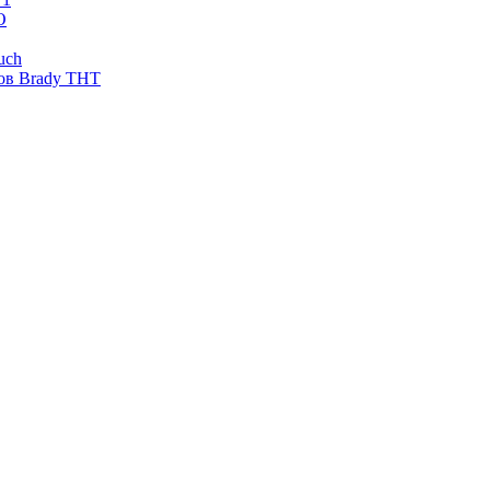
O
uch
ов Brady THT