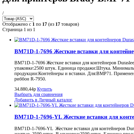
/
Отображено с
1
по
17
(из
17
товаров)
Страница 1 из 1
BM71D-1-7696 Жесткие вставки для контейнер
BM71D-1-7696 Жесткие вставки для контейнеров Duraslee
упаковке:2500 штук. Единица продажи:Штука. Минимальн
продукции:Контейнеры и вставки. Для:BMP71. Применени
риббон R-7950.
34.880,44р
Купить
Выбрать для сравнения
Добавить в Личный каталог
BM71D-1-7696-YL Жесткие вставки для контей
BM71D-1-7696-YL Жесткие вставки для контейнеров Duras
желтые, 2500 штук. В упаковке:2500 штук. Единица прод