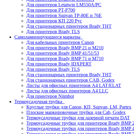
Для принтеров Letatwin LM550A/PC
Для принтеров PT-P700
Для принтеров Supvan TP-80E и 76E
Для принтеров КП 220 Рус
Для стационарных принтеров Brady THT
Для принтеров Brady TLS
Самоламинирующиеся маркеры
Для кабельных принтеров Canon
Для принтеров Brady BMP 21 и M210
Для принтеров Brady BMP 41/51/53
Для принтеров Brady BMP 71 и M710
Для принтеров Brady IDXPERT
Для принтеров Brady TLS
Для стационарных принтеров Brady THT
Для стационарных принтеров CAB, Godex
Листы для офисных принтеров А4 LAT/ELAT
Листы для офисных принтеров А4 LLC
Для принтеров Niimbot
Термоусадочная трубка
Круглые трубки для Canon, КП, Supvan, LM, Partex
Плоские маркировочные трубки для Cab, Godex
Термоусадочные трубки для лазерной печати DAT
Термоусадочные трубки для принтеров Brady BMP 2
Термоусадочные трубки для принтеров Brady BMP 4
Термоусадочные трубки для принтеров Brady BMP 