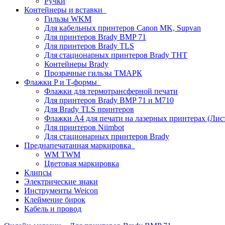
Ручки
Контейнеры и вставки
Гильзы WKM
Для кабельных принтеров Canon MK, Supvan
Для принтеров Brady BMP 71
Для принтеров Brady TLS
Для стационарных принтеров Brady THT
Контейнеры Brady
Прозрачные гильзы ТМАРК
Флажки P и T-формы
Флажки для термотрансферной печати
Для принтеров Brady BMP 71 и M710
Для Brady TLS принтеров
Флажки A4 для печати на лазерных принтерах (Ли
Для принтеров Niimbot
Для стационарных принтеров Brady
Преднапечатанная маркировка
WM TWM
Цветовая маркировка
Клипсы
Электрические знаки
Инструменты Weicon
Клеймение бирок
Кабель и провод