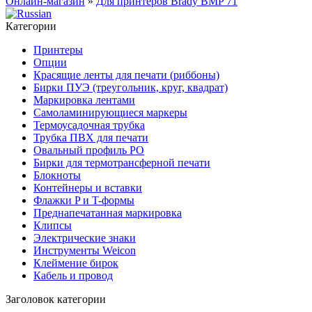
Онлайн-магазин
»
Для принтеров Brady BMP 71
Категории
Принтеры
Опции
Красящие ленты для печати (риббоны)
Бирки ПУЭ (треугольник, круг, квадрат)
Маркировка лентами
Самоламинирующиеся маркеры
Термоусадочная трубка
Трубка ПВХ для печати
Овальный профиль PO
Бирки для термотрансферной печати
Блокноты
Контейнеры и вставки
Флажки P и T-формы
Преднапечатанная маркировка
Клипсы
Электрические знаки
Инструменты Weicon
Клеймение бирок
Кабель и провод
Заголовок категории