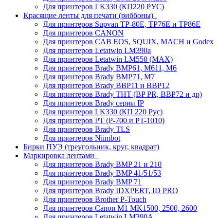
Для принтеров LK330 (КП220 РУС)
Красящие ленты для печати (риббоны)
Для принтеров Supvan TP-80E, TP76E и TP86E
Для принтеров CANON
Для принтеров CAB EOS, SQUIX, MACH и Godex
Для принтеров Letatwin LM390a
Для принтеров Letatwin LM550 (MAX)
Для принтеров Brady BMP61, M611, M6
Для принтеров Brady BMP71, M7
Для принтеров Brady BBP11 и BBP12
Для принтеров Brady THT (BP PR, BBP72 и др)
Для принтеров Brady серии IP
Для принтеров LK330 (КП 220 Рус)
Для принтеров PT (P-700 и PT-1010)
Для принтеров Brady TLS
Для принтеров Niimbot
Бирки ПУЭ (треугольник, круг, квадрат)
Маркировка лентами
Для принтеров Brady BMP 21 и 210
Для принтеров Brady BMP 41/51/53
Для принтеров Brady BMP 71
Для принтеров Brady IDXPERT, ID PRO
Для принтеров Brother P-Touch
Для принтеров Canon M1 MK1500, 2500, 2600
Для принтеров Letatwin LM390A