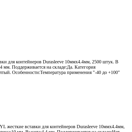
вки для контейнеров Durasleeve 10ммх4.4мм, 2500 штук. В
 мм. Поддерживается на складе:Да. Категория
лтый. Особенности:Температура применения "-40 до +100"
YL жесткие вставки для контейнеров Durasleeve 10ммх4.4мм,
ина:10 мм. Высота:4.4 мм. Поддерживается на складе:Нет.