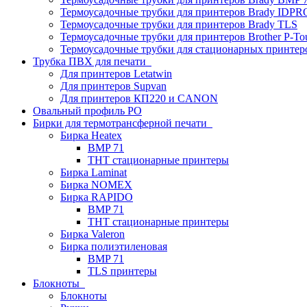
Термоусадочные трубки для принтеров Brady IDPR
Термоусадочные трубки для принтеров Brady TLS
Термоусадочные трубки для принтеров Brother P-To
Термоусадочные трубки для стационарных принтер
Трубка ПВХ для печати
Для принтеров Letatwin
Для принтеров Supvan
Для принтеров КП220 и CANON
Овальный профиль PO
Бирки для термотрансферной печати
Бирка Heatex
BMP 71
THT стационарные принтеры
Бирка Laminat
Бирка NOMEX
Бирка RAPIDO
BMP 71
THT стационарные принтеры
Бирка Valeron
Бирка полиэтиленовая
BMP 71
TLS принтеры
Блокноты
Блокноты