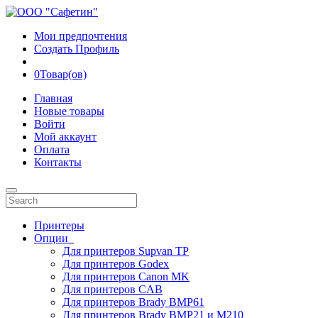
Мои предпочтения
Создать Профиль
0
Товар(ов)
Главная
Новые товары
Войти
Мой аккаунт
Оплата
Контакты
Принтеры
Опции
Для принтеров Supvan TP
Для принтеров Godex
Для принтеров Canon MK
Для принтеров CAB
Для принтеров Brady BMP61
Для принтеров Brady BMP21 и M210